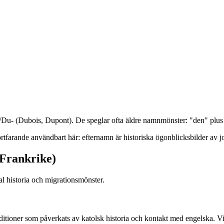
u- (Dubois, Dupont). De speglar ofta äldre namnmönster: "den" plus en
ortfarande användbart här: efternamn är historiska ögonblicksbilder av 
 Frankrike)
al historia och migrationsmönster.
ioner som påverkats av katolsk historia och kontakt med engelska. Viss