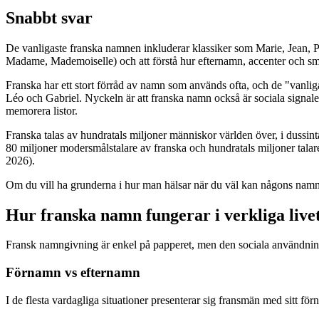
Snabbt svar
De vanligaste franska namnen inkluderar klassiker som Marie, Jean, Pi
Madame, Mademoiselle) och att förstå hur efternamn, accenter och sm
Franska har ett stort förråd av namn som används ofta, och de "vanli
Léo och Gabriel. Nyckeln är att franska namn också är sociala signaler
memorera listor.
Franska talas av hundratals miljoner människor världen över, i dussint
80 miljoner modersmålstalare av franska och hundratals miljoner tala
2026).
Om du vill ha grunderna i hur man hälsar när du väl kan någons na
Hur franska namn fungerar i verkliga live
Fransk namngivning är enkel på papperet, men den sociala användningen
Förnamn vs efternamn
I de flesta vardagliga situationer presenterar sig fransmän med sit