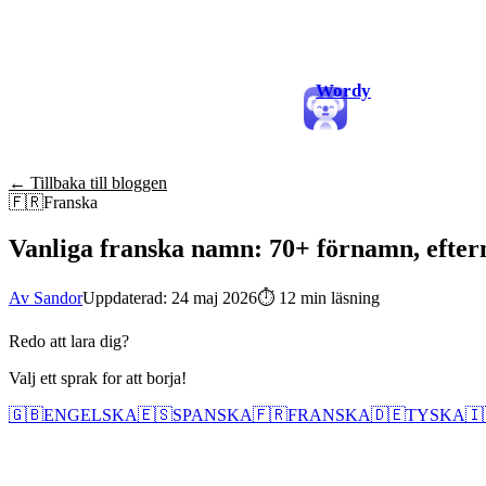
Wordy
← Tillbaka till bloggen
🇫🇷
Franska
Vanliga franska namn: 70+ förnamn, efte
Av Sandor
Uppdaterad: 24 maj 2026
⏱
12 min läsning
Redo att lara dig?
Valj ett sprak for att borja!
🇬🇧
ENGELSKA
🇪🇸
SPANSKA
🇫🇷
FRANSKA
🇩🇪
TYSKA
🇮