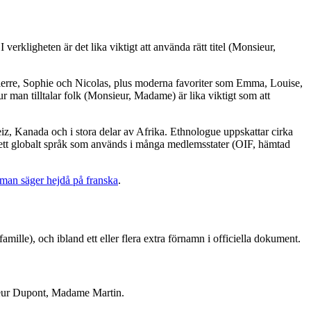
rkligheten är det lika viktigt att använda rätt titel (Monsieur,
Pierre, Sophie och Nicolas, plus moderna favoriter som Emma, Louise,
r man tilltalar folk (Monsieur, Madame) är lika viktigt som att
eiz, Kanada och i stora delar av Afrika. Ethnologue uppskattar cirka
m ett globalt språk som används i många medlemsstater (OIF, hämtad
 man säger hejdå på franska
.
lle), och ibland ett eller flera extra förnamn i officiella dokument.
sieur Dupont, Madame Martin.