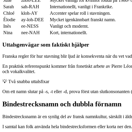
Julie
zhoo-LEE
Mycket vanligt för kvinnor födda på 1980- 
Sarah
sah-RAH
Internationellt, vanligt i Frankrike.
Chloé
kloh-AY
Accenter spelar roll i stavningen.
Élodie
ay-loh-DEE
Mycket igenkännbart franskt namn.
Inès
ee-NESS
Vanligt och modernt.
Nina
nee-NAH
Kort, internationellt.
Uttalsgenvägar som faktiskt hjälper
Franska regler för hur stavning blir ljud är konsekventa när du vet va
En praktisk referenspunkt kommer från fonetiskt arbete av Pierre Léon (i
och vokalkvalitet.
💡
Två snabba uttalsfixar
Om ett namn slutar på -s, -t eller -d, prova först utan slutkonsonant
Bindestrecksnamn och dubbla förnamn
Bindestrecksnamn är en synlig del av fransk namnkultur, särskilt i äl
I samtal kan folk använda hela bindestrecksformen eller korta ner den. 