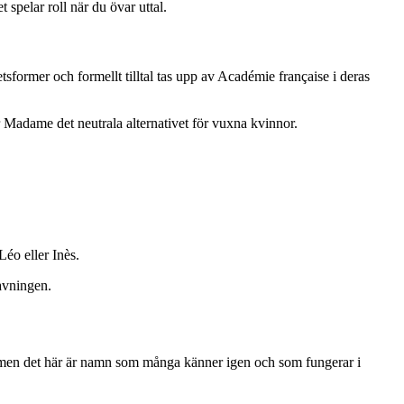
spelar roll när du övar uttal.
rmer och formellt tilltal tas upp av Académie française i deras
Madame det neutrala alternativet för vuxna kvinnor.
Léo eller Inès.
tavningen.
, men det här är namn som många känner igen och som fungerar i