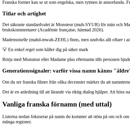
Franska former kan se ut som engelska, men rytmen är annorlunda. Frans
Titlar och artighet
Det säkraste standardvalet är Monsieur (muh-SYUR) för män och Mada
brukskommentarer (Académie française, hämtad 2026).
Mademoiselle (mahd-mwah-ZEHL) finns, men undviks allt oftare i admi
💡
En enkel regel som håller dig på säker mark
Börja med Monsieur eller Madame plus efternamn tills personen bjuder i
Generationssignaler: varför vissa namn känns "äldre
Om du ser franska filmer från olika decennier märker du att namntrende
Det är en anledning till att lärande via riktig dialog hjälper. Att hör
Vanliga franska förnamn (med uttal)
Listorna nedan fokuserar på namn du kommer att stöta på om och om i
många regioner.