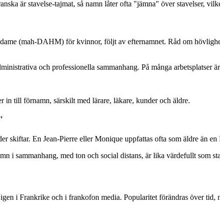
ka är stavelse-tajmat, så namn låter ofta "jämna" över stavelser, vilket 
me (mah-DAHM) för kvinnor, följt av efternamnet. Råd om hövlighetsfo
nistrativa och professionella sammanhang. På många arbetsplatser är 
n till förnamn, särskilt med lärare, läkare, kunder och äldre.
"
r skiftar. En Jean-Pierre eller Monique uppfattas ofta som äldre än en 
a namn i sammanhang, med ton och social distans, är lika värdefullt som s
gen i Frankrike och i frankofon media. Popularitet förändras över tid