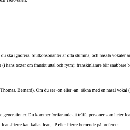
och 1990-talen.
d du ska ignorera. Slutkonsonanter är ofta stumma, och nasala vokaler är
 hans texter om franskt uttal och rytm): franskinlärare blir snabbare bät
en (Thomas, Bernard). Om du ser -on eller -an, räkna med en nasal vokal
dre generationer. Du kommer fortfarande att träffa personer som heter Je
Jean-Pierre kan kallas Jean, JP eller Pierre beroende på preferens.