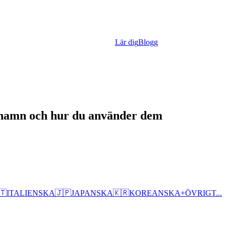
Lär dig
Blogg
rnamn och hur du använder dem
🇹
ITALIENSKA
🇯🇵
JAPANSKA
🇰🇷
KOREANSKA
+
ÖVRIGT...