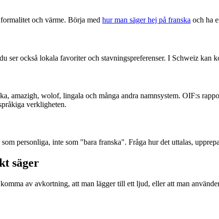
e formalitet och värme. Börja med
hur man säger hej på franska
och ha en
ser också lokala favoriter och stavningspreferenser. I Schweiz kan k
iska, amazigh, wolof, lingala och många andra namnsystem. OIF:s rappor
pråkiga verkligheten.
som personliga, inte som "bara franska". Fråga hur det uttalas, upprepa
kt säger
omma av avkortning, att man lägger till ett ljud, eller att man använde