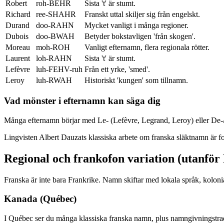
Robert
roh-BEHR
Sista 't' är stumt.
Richard
ree-SHAHR
Franskt uttal skiljer sig från engelskt.
Durand
doo-RAHN
Mycket vanligt i många regioner.
Dubois
doo-BWAH
Betyder bokstavligen 'från skogen'.
Moreau
moh-ROH
Vanligt efternamn, flera regionala rötter.
Laurent
loh-RAHN
Sista 't' är stumt.
Lefèvre
luh-FEHV-ruh
Från ett yrke, 'smed'.
Leroy
luh-RWAH
Historiskt 'kungen' som tillnamn.
Vad mönster i efternamn kan säga dig
Många efternamn börjar med Le- (Lefèvre, Legrand, Leroy) eller De-/D
Lingvisten Albert Dauzats klassiska arbete om franska släktnamn är f
Regional och frankofon variation (utanför
Franska är inte bara Frankrike. Namn skiftar med lokala språk, koloni
Kanada (Québec)
I Québec ser du många klassiska franska namn, plus namngivningstradit