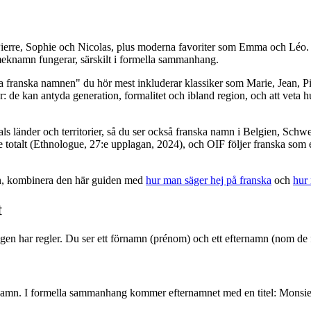
erre, Sophie och Nicolas, plus moderna favoriter som Emma och Léo. I ve
eknamn fungerar, särskilt i formella sammanhang.
ga franska namnen" du hör mest inkluderar klassiker som Marie, Jean, 
: de kan antyda generation, formalitet och ibland region, och att veta hu
als länder och territorier, så du ser också franska namn i Belgien, Schw
re totalt (Ethnologue, 27:e upplagan, 2024), och OIF följer franska so
mn, kombinera den här guiden med
hur man säger hej på franska
och
hur
t
 har regler. Du ser ett förnamn (prénom) och ett efternamn (nom de fami
t förnamn. I formella sammanhang kommer efternamnet med en titel: Mon