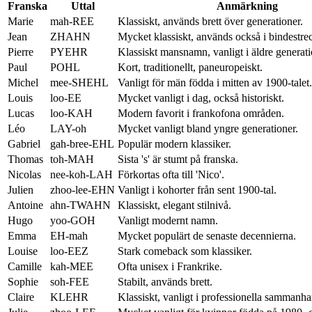
Franska
Uttal
Anmärkning
Marie
mah-REE
Klassiskt, används brett över generationer.
Jean
ZHAHN
Mycket klassiskt, används också i bindestr
Pierre
PYEHR
Klassiskt mansnamn, vanligt i äldre generati
Paul
POHL
Kort, traditionellt, paneuropeiskt.
Michel
mee-SHEHL
Vanligt för män födda i mitten av 1900-talet.
Louis
loo-EE
Mycket vanligt i dag, också historiskt.
Lucas
loo-KAH
Modern favorit i frankofona områden.
Léo
LAY-oh
Mycket vanligt bland yngre generationer.
Gabriel
gah-bree-EHL
Populär modern klassiker.
Thomas
toh-MAH
Sista 's' är stumt på franska.
Nicolas
nee-koh-LAH
Förkortas ofta till 'Nico'.
Julien
zhoo-lee-EHN
Vanligt i kohorter från sent 1900-tal.
Antoine
ahn-TWAHN
Klassiskt, elegant stilnivå.
Hugo
yoo-GOH
Vanligt modernt namn.
Emma
EH-mah
Mycket populärt de senaste decennierna.
Louise
loo-EEZ
Stark comeback som klassiker.
Camille
kah-MEE
Ofta unisex i Frankrike.
Sophie
soh-FEE
Stabilt, används brett.
Claire
KLEHR
Klassiskt, vanligt i professionella sammanha