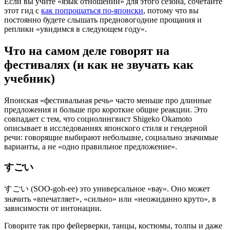
Если вы учите «язык отношений» для этого сезона, сочетайте
этот гид с
как попрощаться по-японски
, потому что вы
постоянно будете слышать предновогодние прощания и
реплики «увидимся в следующем году».
Что на самом деле говорят на
фестивалях (и как не звучать как
учебник)
Японская «фестивальная речь» часто меньше про длинные
предложения и больше про короткие общие реакции. Это
совпадает с тем, что социолингвист Shigeko Okamoto
описывает в исследованиях японского стиля и гендерной
речи: говорящие выбирают небольшие, социально значимые
варианты, а не «одно правильное предложение».
すごい
すごい (SOO-goh-ee) это универсальное «вау». Оно может
значить «впечатляет», «сильно» или «неожиданно круто», в
зависимости от интонации.
Говорите так про фейерверки, танцы, костюмы, толпы и даже