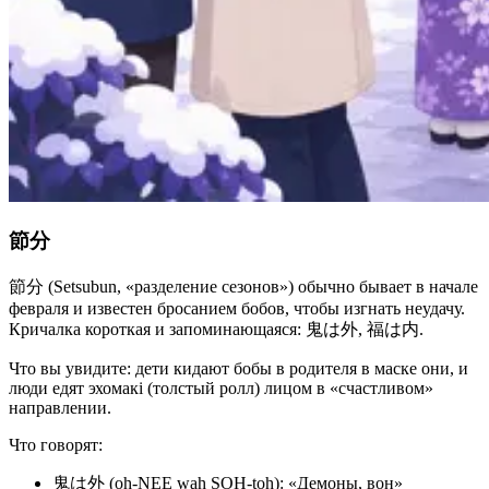
節分
節分 (Setsubun, «разделение сезонов») обычно бывает в начале
февраля и известен бросанием бобов, чтобы изгнать неудачу.
Кричалка короткая и запоминающаяся: 鬼は外, 福は内.
Что вы увидите: дети кидают бобы в родителя в маске они, и
люди едят эхомакі (толстый ролл) лицом в «счастливом»
направлении.
Что говорят:
鬼は外 (oh-NEE wah SOH-toh): «Демоны, вон»