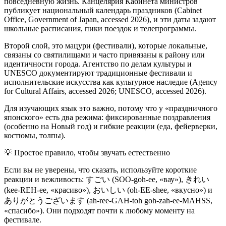
повседневную жизнь. Канцелярия Кабинета министров
публикует национальный календарь праздников (Cabinet
Office, Government of Japan, accessed 2026), и эти даты задают
школьные расписания, пики поездок и телепрограммы.
Второй слой, это мацури (фестивали), которые локальные,
связаны со святилищами и часто привязаны к району или
идентичности города. Агентство по делам культуры и
UNESCO документируют традиционные фестивали и
исполнительские искусства как культурное наследие (Agency
for Cultural Affairs, accessed 2026; UNESCO, accessed 2026).
Для изучающих язык это важно, потому что у «праздничного
японского» есть два режима: фиксированные поздравления
(особенно на Новый год) и гибкие реакции (еда, фейерверки,
костюмы, толпы).
💡
Простое правило, чтобы звучать естественно
Если вы не уверены, что сказать, используйте короткие
реакции и вежливость: すごい (SOO-goh-ee, «вау»), きれい
(kee-REH-ee, «красиво»), おいしい (oh-EE-shee, «вкусно») и
ありがとうございます (ah-ree-GAH-toh goh-zah-ee-MAHSS,
«спасибо»). Они подходят почти к любому моменту на
фестивале.