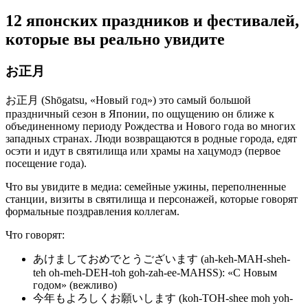
12 японских праздников и фестивалей,
которые вы реально увидите
お正月
お正月 (Shōgatsu, «Новый год») это самый большой
праздничный сезон в Японии, по ощущению он ближе к
объединенному периоду Рождества и Нового года во многих
западных странах. Люди возвращаются в родные города, едят
осэти и идут в святилища или храмы на хацумодэ (первое
посещение года).
Что вы увидите в медиа: семейные ужины, переполненные
станции, визиты в святилища и персонажей, которые говорят
формальные поздравления коллегам.
Что говорят:
あけましておめでとうございます (ah-keh-MAH-sheh-
teh oh-meh-DEH-toh goh-zah-ee-MAHSS): «С Новым
годом» (вежливо)
今年もよろしくお願いします (koh-TOH-shee moh yoh-