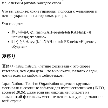
tah, с четким ритмом каждого слога.
Что вы увидите: яркие гирлянды, полоски с желаниями и
летние украшения на торговых улицах.
Что говорят:
願い事書いた (neh-GAH-ee-goh-toh KAI-tah): «Я
написал(а) желание»
叶うといいね (kah-NAH-oo toh EE-neh): «Надеюсь,
сбудется»
夏祭り
夏祭り (natsu matsuri, «летние фестивали») это скорее
категория, чем одна дата. Это мир юкаты, палаток с едой,
ловли золотых рыбок и фейерверков.
Japan National Tourism Organization выделяет крупные
фестивали и сезонные события для путешественников (JNTO,
accessed 2026). Даже если вы никогда не попадете на
знаменитый фестиваль, местные летние мацури проходят по
всей стране.