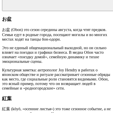
お盆
お盆 (Obon) это сезон середины августа, когда чтят предков.
Семьи едут в родные города, посещают могилы и во многих
местах ходят на танцы бон-одори.
Это не единый общенациональный выходной, но он сильно
влияет на поездки и графики бизнеса. В медиа Обон часто
означает «поездку домой», семейную динамику и тихие
эмоциональные сцены.
Культурная заметка: антрополог Joy Hendry в работах о
японском обществе и ритуале рассматривает сезонные обряды
как место, где социальные роли становятся видимыми. Обон,
это ясный пример, потому что он возвращает людей в
семейные и «родногородские» сети.
紅葉
紅葉 (kōyō, «осенние листья») это тоже сезонное событие, а не