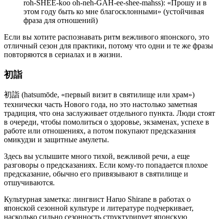
roh-SHEE-koo oh-neh-GAH-ee-shee-mahss): «Прошу и в
этом году быть ко мне благосклонными» (устойчивая
фраза для отношений)
Если вы хотите распознавать ритм вежливого японского, это
отличный сезон для практики, потому что одни и те же фразы
повторяются в сериалах и в жизни.
初詣
初詣 (hatsumōde, «первый визит в святилище или храм»)
технически часть Нового года, но это настолько заметная
традиция, что она заслуживает отдельного пункта. Люди стоят
в очереди, чтобы помолиться о здоровье, экзаменах, успехе в
работе или отношениях, а потом покупают предсказания
омикудзи и защитные амулеты.
Здесь вы услышите много тихой, вежливой речи, а еще
разговоры о предсказаниях. Если кому-то попадается плохое
предсказание, обычно его привязывают в святилище и
отшучиваются.
Культурная заметка: лингвист Haruo Shirane в работах о
японской сезонной культуре и литературе подчеркивает,
насколько сильно сезонность структурирует японскую