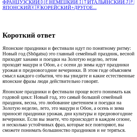
ФРАНЦУЗСКИЙ
🇩🇪
НЕМЕЦКИЙ
🇮🇹
ИТАЛЬЯНСКИЙ
🇯🇵
ЯПОНСКИЙ
🇰🇷
КОРЕЙСКИЙ
+
ДРУГОЕ...
Короткий ответ
Японские праздники и фестивали идут по понятному ритму:
Новый год (Shōgatsu) это главный семейный праздник, весной
приходят ханами и поездки на Золотую неделю, летом
проходят мацури и Обон, а с осени до зимы идут праздники
урожая и предновогодние вечеринки. В этом гиде объясняем
смысл каждого события, что вы увидите и какие естественные
японские фразы люди действительно говорят.
Японские праздники и фестивали проще всего понимать как
годовой цикл: Новый год, это самый большой семейный
праздник, весна, это любование цветением и поездки на
Золотую неделю, лето, это мацури и Обон, а осень и зима
приносят праздники урожая, дни культуры и предновогодние
вечеринки. Если вы знаете, что происходит в каждом сезоне,
и несколько устойчивых фраз, которые все повторяют, вы
сможете понимать большинство праздников и не теряться.