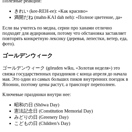
Полезные реакции:
きれい (kee-REH-ee): «Как красиво»
満開だね (mahn-KAI dah neh): «Полное цветение, да»
Если вы учитесь по медиа, серии про ханами отлично
подходят для аудирования, потому что обстановка заставляет
повторять конкретную лексику (деревья, лепестки, ветер, еда,
фото).
ゴールデンウィーク
ゴールデンウィーク (gōruden wīku, «Золотая неделя») это
связка государственных праздников с конца апреля до начала
мая. Это один из самых больших пиков внутренних поездок в
Японии, поэтому цены растут, а транспорт переполнен.
Ключевые праздники внутри нее:
昭和の日 (Shōwa Day)
憲法記念日 (Constitution Memorial Day)
みどりの日 (Greenery Day)
こどもの日 (Children’s Day)