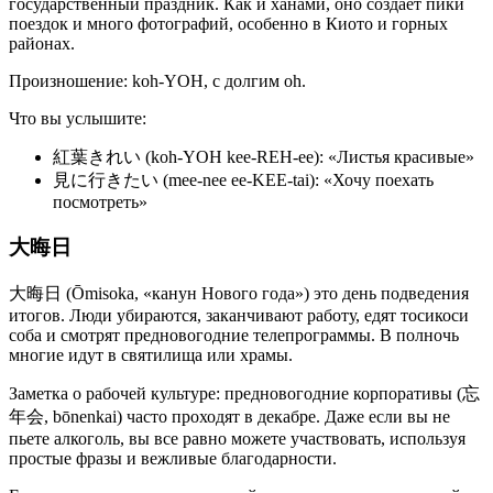
государственный праздник. Как и ханами, оно создает пики
поездок и много фотографий, особенно в Киото и горных
районах.
Произношение: koh-YOH, с долгим oh.
Что вы услышите:
紅葉きれい (koh-YOH kee-REH-ee): «Листья красивые»
見に行きたい (mee-nee ee-KEE-tai): «Хочу поехать
посмотреть»
大晦日
大晦日 (Ōmisoka, «канун Нового года») это день подведения
итогов. Люди убираются, заканчивают работу, едят тосикоси
соба и смотрят предновогодние телепрограммы. В полночь
многие идут в святилища или храмы.
Заметка о рабочей культуре: предновогодние корпоративы (忘
年会, bōnenkai) часто проходят в декабре. Даже если вы не
пьете алкоголь, вы все равно можете участвовать, используя
простые фразы и вежливые благодарности.