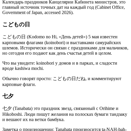
Календарь праздников Канцелярии Кабинета министров, это
главный источник точных дат на каждый год (Cabinet Office,
Government of Japan, accessed 2026).
こどもの日
こどもの日 (Kodomo no Hi, «День детей») 5 мая известен
карповыми флагами (koinobori) и выставками самурайских
шлемов. Исторически он связан с праздниками для мальчиков,
но сегодня его подают как день счастья детей в целом.
Что вы увидите: koinobori у домов и в парках, и сладости
вроде kashiwa mochi.
Обычно говорят просто: こどもの日だね, и комментируют
карповые флаги.
七夕
七夕 (Tanabata) это праздник звезд, связанный с Orihime и
Hikoboshi. Люди пишут желания на полосках бумаги тандзаку
и вешают их на ветки бамбука.
Заметка о произношении: Tanabata произносится ta-NAH-bah-