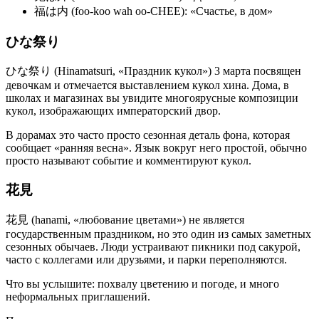
福は内 (foo-koo wah oo-CHEE): «Счастье, в дом»
ひな祭り
ひな祭り (Hinamatsuri, «Праздник кукол») 3 марта посвящен
девочкам и отмечается выставлением кукол хина. Дома, в
школах и магазинах вы увидите многоярусные композиции
кукол, изображающих императорский двор.
В дорамах это часто просто сезонная деталь фона, которая
сообщает «ранняя весна». Язык вокруг него простой, обычно
просто называют событие и комментируют кукол.
花見
花見 (hanami, «любование цветами») не является
государственным праздником, но это один из самых заметных
сезонных обычаев. Люди устраивают пикники под сакурой,
часто с коллегами или друзьями, и парки переполняются.
Что вы услышите: похвалу цветению и погоде, и много
неформальных приглашений.