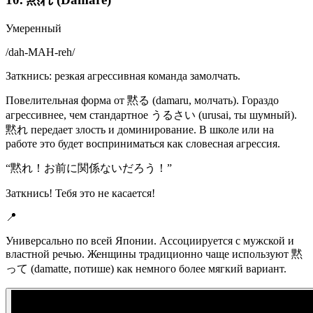
Умеренный
/
dah-MAH-reh
/
Заткнись: резкая агрессивная команда замолчать.
Повелительная форма от 黙る (damaru, молчать). Гораздо
агрессивнее, чем стандартное うるさい (urusai, ты шумный).
黙れ передает злость и доминирование. В школе или на
работе это будет восприниматься как словесная агрессия.
“
黙れ！お前に関係ないだろう！
”
Заткнись! Тебя это не касается!
📍
Универсально по всей Японии. Ассоциируется с мужской и
властной речью. Женщины традиционно чаще используют 黙
って (damatte, потише) как немного более мягкий вариант.