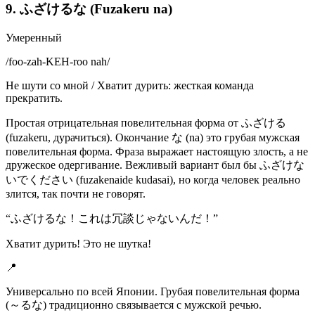
9. ふざけるな (Fuzakeru na)
Умеренный
/
foo-zah-KEH-roo nah
/
Не шути со мной / Хватит дурить: жесткая команда
прекратить.
Простая отрицательная повелительная форма от ふざける
(fuzakeru, дурачиться). Окончание な (na) это грубая мужская
повелительная форма. Фраза выражает настоящую злость, а не
дружеское одергивание. Вежливый вариант был бы ふざけな
いでください (fuzakenaide kudasai), но когда человек реально
злится, так почти не говорят.
“
ふざけるな！これは冗談じゃないんだ！
”
Хватит дурить! Это не шутка!
📍
Универсально по всей Японии. Грубая повелительная форма
(～るな) традиционно связывается с мужской речью.