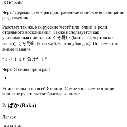
/
KOO-soh
/
Черт / Дерьмо: самое распространенное японское восклицание
раздражения.
Работает так же, как русские 'черт!' или 'блин!' в роли
отдельного восклицания. Также используется как
усиливающая приставка: くそ暑い (kuso atsui, чертовски
жарко), くそ野郎 (kuso yarō, чертов ублюдок). Повсеместно в
аниме и манге.
“
くそ！また負けた！
”
Черт! Я снова проиграл!
📍
Универсально по всей Японии. Самое узнаваемое в мире
японское ругательство благодаря аниме.
2. ばか (Baka)
Лёгкая
/
BAH-kah
/