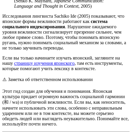
(Senko K. Maynard,
Japanese Communication:
Language and Thought in Context
, 2005)
Исследования лингвиста Sachiko Ide (2005) показывают, что
японские формы вежливости работают как
система
социального индексирования
. Нарушение ожидаемого
уровня вежливости сигнализирует презрение сильнее, чем
любое прямое слово. Поэтому, чтобы понимать японскую
ругань, нужно понимать социальный механизм за словами, а
не только заучивать переводы.
Если вы только начинаете изучать японский, загляните на
нашу
страницу изучения японского
, там есть инструменты,
которые помогают учить лексику в контексте.
⚠️
Заметка об ответственном использовании
Этот гид создан для обучения и понимания. Японская
культура придает огромную важность социальной гармонии
(和 / wa) и публичной вежливости. Если вы, как неноситель,
начнете использовать эти слова, особенно с неправильным
ударением или не в том контексте, вы можете серьезно
обидеть людей или выглядеть неуважительно. Понимайте все,
используйте почти ничего.