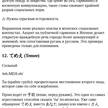
долгую обиду. В обществе, где ценят 和 (wa, гармонию) и
косвенную коммуникацию, такие слова означают крайний
разрыв социальных норм.
⚠️
Нужна серьезная осторожность
Выражения ниже реально опасны в японских социальных
контекстах. Акцент на публичной гармонии в Японии делает
открытую враждебную речь гораздо более шокирующей и
значимой, чем сопоставимая ругань в русском. Эти примеры
приведены только для понимания.
12. てめえ (Temee)
Сильный
/
teh-MEH-eh
/
Ты (крайне грубо): презрительное местоимение второго лица,
которое само по себе оскорбление.
Происходит от 手前 (temae, перед руками). Это один из самых
агрессивных способов сказать 'ты' по-японски. Уже само
обращение てめえ вместо あなた (anata) или имени с さん