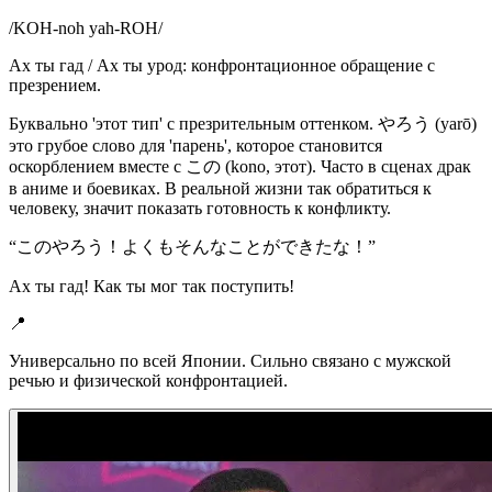
/
KOH-noh yah-ROH
/
Ах ты гад / Ах ты урод: конфронтационное обращение с
презрением.
Буквально 'этот тип' с презрительным оттенком. やろう (yarō)
это грубое слово для 'парень', которое становится
оскорблением вместе с この (kono, этот). Часто в сценах драк
в аниме и боевиках. В реальной жизни так обратиться к
человеку, значит показать готовность к конфликту.
“
このやろう！よくもそんなことができたな！
”
Ах ты гад! Как ты мог так поступить!
📍
Универсально по всей Японии. Сильно связано с мужской
речью и физической конфронтацией.