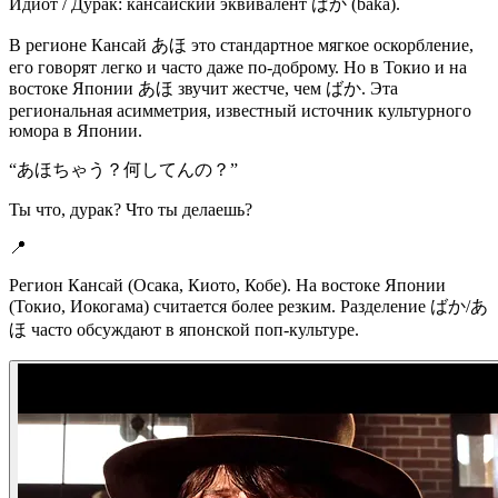
Идиот / Дурак: кансайский эквивалент ばか (baka).
В регионе Кансай あほ это стандартное мягкое оскорбление,
его говорят легко и часто даже по-доброму. Но в Токио и на
востоке Японии あほ звучит жестче, чем ばか. Эта
региональная асимметрия, известный источник культурного
юмора в Японии.
“
あほちゃう？何してんの？
”
Ты что, дурак? Что ты делаешь?
📍
Регион Кансай (Осака, Киото, Кобе). На востоке Японии
(Токио, Иокогама) считается более резким. Разделение ばか/あ
ほ часто обсуждают в японской поп-культуре.