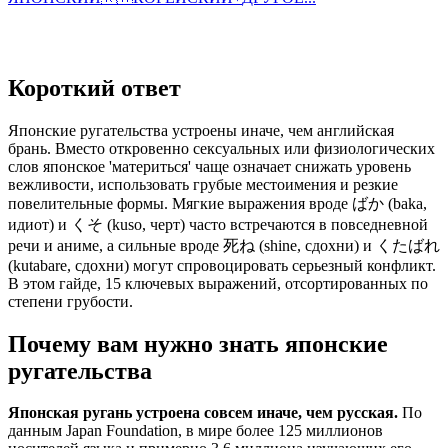
Короткий ответ
Японские ругательства устроены иначе, чем английская
брань. Вместо откровенно сексуальных или физиологических
слов японское 'материться' чаще означает снижать уровень
вежливости, использовать грубые местоимения и резкие
повелительные формы. Мягкие выражения вроде ばか (baka,
идиот) и くそ (kuso, черт) часто встречаются в повседневной
речи и аниме, а сильные вроде 死ね (shine, сдохни) и くたばれ
(kutabare, сдохни) могут спровоцировать серьезный конфликт.
В этом гайде, 15 ключевых выражений, отсортированных по
степени грубости.
Почему вам нужно знать японские
ругательства
Японская ругань устроена совсем иначе, чем русская.
По
данным Japan Foundation, в мире более 125 миллионов