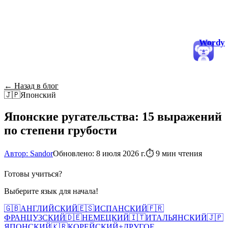
Wordy
← Назад в блог
🇯🇵
Японский
Японские ругательства: 15 выражений
по степени грубости
Автор: Sandor
Обновлено: 8 июля 2026 г.
⏱
9 мин чтения
Готовы учиться?
Выберите язык для начала!
🇬🇧
АНГЛИЙСКИЙ
🇪🇸
ИСПАНСКИЙ
🇫🇷
ФРАНЦУЗСКИЙ
🇩🇪
НЕМЕЦКИЙ
🇮🇹
ИТАЛЬЯНСКИЙ
🇯🇵
ЯПОНСКИЙ
🇰🇷
КОРЕЙСКИЙ
+
ДРУГОЕ...