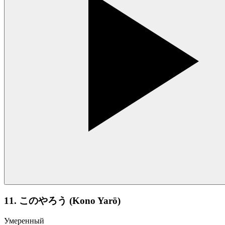
11. このやろう (Kono Yarō)
Умеренный