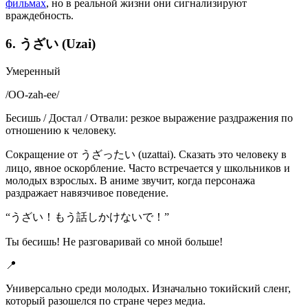
фильмах
, но в реальной жизни они сигнализируют
враждебность.
6. うざい (Uzai)
Умеренный
/
OO-zah-ee
/
Бесишь / Достал / Отвали: резкое выражение раздражения по
отношению к человеку.
Сокращение от うざったい (uzattai). Сказать это человеку в
лицо, явное оскорбление. Часто встречается у школьников и
молодых взрослых. В аниме звучит, когда персонажа
раздражает навязчивое поведение.
“
うざい！もう話しかけないで！
”
Ты бесишь! Не разговаривай со мной больше!
📍
Универсально среди молодых. Изначально токийский сленг,
который разошелся по стране через медиа.