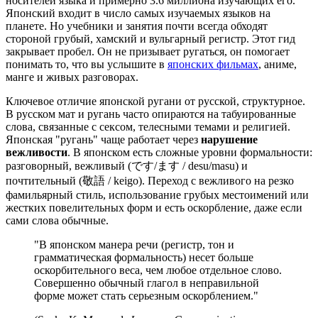
носителей языка и примерно 3.6 миллиона изучающих его.
Японский входит в число самых изучаемых языков на
планете. Но учебники и занятия почти всегда обходят
стороной грубый, хамский и вульгарный регистр. Этот гид
закрывает пробел. Он не призывает ругаться, он помогает
понимать то, что вы услышите в
японских фильмах
, аниме,
манге и живых разговорах.
Ключевое отличие японской ругани от русской, структурное.
В русском мат и ругань часто опираются на табуированные
слова, связанные с сексом, телесными темами и религией.
Японская "ругань" чаще работает через
нарушение
вежливости
. В японском есть сложные уровни формальности:
разговорный, вежливый (です/ます / desu/masu) и
почтительный (敬語 / keigo). Переход с вежливого на резко
фамильярный стиль, использование грубых местоимений или
жестких повелительных форм и есть оскорбление, даже если
сами слова обычные.
"В японском манера речи (регистр, тон и
грамматическая формальность) несет больше
оскорбительного веса, чем любое отдельное слово.
Совершенно обычный глагол в неправильной
форме может стать серьезным оскорблением."