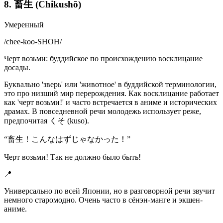
8. 畜生 (Chikushō)
Умеренный
/
chee-koo-SHOH
/
Черт возьми: буддийское по происхождению восклицание
досады.
Буквально 'зверь' или 'животное' в буддийской терминологии,
это про низший мир перерождения. Как восклицание работает
как 'черт возьми!' и часто встречается в аниме и исторических
драмах. В повседневной речи молодежь использует реже,
предпочитая くそ (kuso).
“
畜生！こんなはずじゃなかった！
”
Черт возьми! Так не должно было быть!
📍
Универсально по всей Японии, но в разговорной речи звучит
немного старомодно. Очень часто в сёнэн-манге и экшен-
аниме.