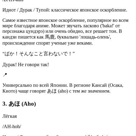
Идиот / Дурак / Тупой: классическое японское оскорбление.
Самое известное японское оскорбление, популярное во всем
мире благодаря аниме. Может звучать ласково ('baka!' от
персонажа цундэрэ) или очень обидно, все решает тон. В
кандзи пишется как 馬鹿, буквально 'лошадь-олень',
происхождение спорят ученые уже веками.
“
ばか！そんなこと言わないで！
”
Дурак! Не говори так!
📍
Универсально по всей Японии. В регионе Кансай (Осака,
Киото) чаще говорят あほ (aho) с тем же значением.
3. あほ (Aho)
Лёгкая
/
AH-hoh
/