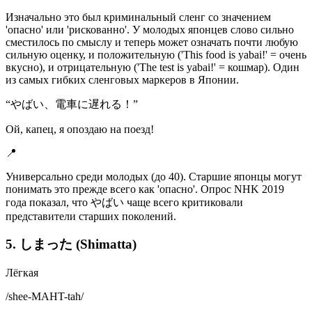
Изначально это был криминальный сленг со значением
'опасно' или 'рискованно'. У молодых японцев слово сильно
сместилось по смыслу и теперь может означать почти любую
сильную оценку, и положительную ('This food is yabai!' = очень
вкусно), и отрицательную ('The test is yabai!' = кошмар). Один
из самых гибких сленговых маркеров в Японии.
“
やばい、電車に遅れる！
”
Ой, капец, я опоздаю на поезд!
📍
Универсально среди молодых (до 40). Старшие японцы могут
понимать это прежде всего как 'опасно'. Опрос NHK 2019
года показал, что やばい чаще всего критиковали
представители старших поколений.
5. しまった (Shimatta)
Лёгкая
/
shee-MAHT-tah
/