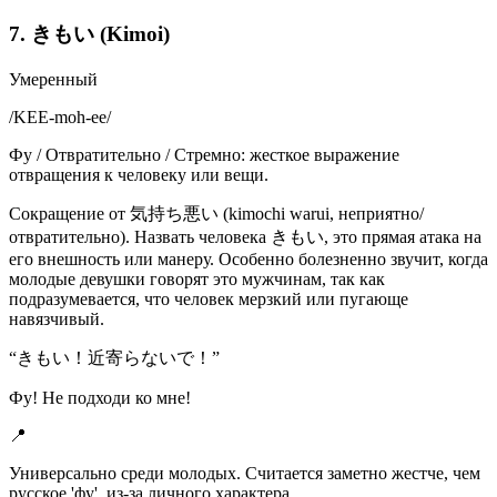
7. きもい (Kimoi)
Умеренный
/
KEE-moh-ee
/
Фу / Отвратительно / Стремно: жесткое выражение
отвращения к человеку или вещи.
Сокращение от 気持ち悪い (kimochi warui, неприятно/
отвратительно). Назвать человека きもい, это прямая атака на
его внешность или манеру. Особенно болезненно звучит, когда
молодые девушки говорят это мужчинам, так как
подразумевается, что человек мерзкий или пугающе
навязчивый.
“
きもい！近寄らないで！
”
Фу! Не подходи ко мне!
📍
Универсально среди молодых. Считается заметно жестче, чем
русское 'фу', из-за личного характера.