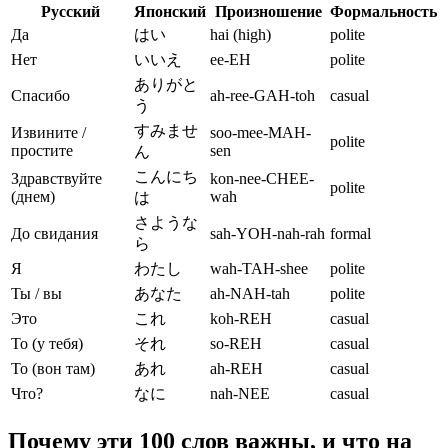
Русский
Японский
Произношение
Формальность
Да
はい
hai (high)
polite
Нет
いいえ
ee-EH
polite
ありがと
Спасибо
ah-ree-GAH-toh
casual
う
すみませ
Извините /
soo-mee-MAH-
polite
простите
sen
ん
こんにち
Здравствуйте
kon-nee-CHEE-
polite
(днем)
wah
は
さような
До свидания
sah-YOH-nah-rah
formal
ら
Я
わたし
wah-TAH-shee
polite
Ты / вы
あなた
ah-NAH-tah
polite
Это
これ
koh-REH
casual
То (у тебя)
それ
so-REH
casual
То (вон там)
あれ
ah-REH
casual
Что?
なに
nah-NEE
casual
Почему эти 100 слов важны, и что на