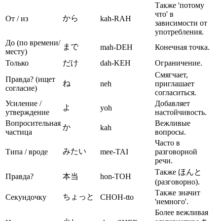
Также 'потому
что' в
から
От / из
kah-RAH
зависимости от
употребления.
До (по времени/
まで
mah-DEH
Конечная точка.
месту)
Только
だけ
dah-KEH
Ограничение.
Смягчает,
Правда? (ищет
ね
neh
приглашает
согласие)
согласиться.
Усиление /
Добавляет
よ
yoh
утверждение
настойчивость.
Вопросительная
Вежливые
か
kah
частица
вопросы.
Часто в
みたい
Типа / вроде
mee-TAI
разговорной
речи.
Также ほんと
Правда?
本当
hon-TOH
(разговорно).
Также значит
ちょっと
Секундочку
CHOH-tto
'немного'.
Более вежливая