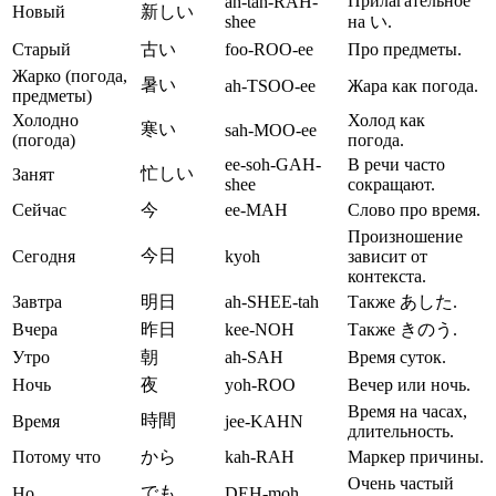
Прилагательное
ah-tah-RAH-
Новый
新しい
shee
на い.
Старый
古い
foo-ROO-ee
Про предметы.
Жарко (погода,
暑い
ah-TSOO-ee
Жара как погода.
предметы)
Холодно
Холод как
寒い
sah-MOO-ee
(погода)
погода.
ee-soh-GAH-
В речи часто
忙しい
Занят
shee
сокращают.
Сейчас
今
ee-MAH
Слово про время.
Произношение
今日
Сегодня
kyoh
зависит от
контекста.
Завтра
明日
ah-SHEE-tah
Также あした.
Вчера
昨日
kee-NOH
Также きのう.
Утро
朝
ah-SAH
Время суток.
Ночь
夜
yoh-ROO
Вечер или ночь.
Время на часах,
時間
Время
jee-KAHN
длительность.
Потому что
から
kah-RAH
Маркер причины.
Очень частый
でも
Но
DEH-moh