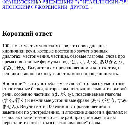
ФРАНЦУЗСКИЙ
🇩🇪
НЕМЕЦКИЙ
🇮🇹
ИТАЛЬЯНСКИЙ
🇯🇵
ЯПОНСКИЙ
🇰🇷
КОРЕЙСКИЙ
+
ДРУГОЕ...
Короткий ответ
100 самых частых японских слов, это повседневные
кирпичики речи, которые постоянно звучат в живых
диалогах: местоимения, частицы, базовые глаголы, слова про
время и вежливые формулы вроде はい, いいえ, ありがとう,
すみません. Выучите их с произношением и контекстом, и
реплики в японских шоу станет намного проще понимать.
Японские "часто употребляемые слова" это высокочастотные
строительные блоки, которые вы постоянно слышите в живой
речи, особенно частицы (は, が, を), повседневные глаголы
(する, 行く) и вежливые устойчивые фразы (ありがとう, すみ
ません). Выучите эти 100 единиц с произношением и
заметками по употреблению, и японские диалоги в фильмах и
сериалах станет намного легче разбирать, потому что вы
перестанете спотыкаться о "склеивающие" слова.