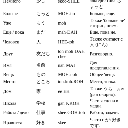
альтернатива ち
少し
Немного
skoo-SHEE
ょっと.
Больше
もっと
MOH-tto
Больше, еще.
Также 'больше не'
もう
Уже
moh
с отрицанием.
Еще / пока
まだ
mah-DAH
Еще, пока не.
Также считают с
Человек
人
HEE-toh
人 (にん).
toh-moh-DAH-
友だち
Друг
Разговорно.
chee
Для
名前
Имя
nah-MAI
представления.
Вещь
もの
MOH-noh
Общее 'вещь'.
Место
ところ
toh-koh-ROH
Место, точка.
Также うち = дом
Дом
家
ee-EH
(разговорно).
Частая сцена в
学校
Школа
gah-KKOH
медиа.
Работа / дело
仕事
shee-GOH-toh
Работа, задачи.
Часто с が: 好き
好き
Нравится
skee
です.