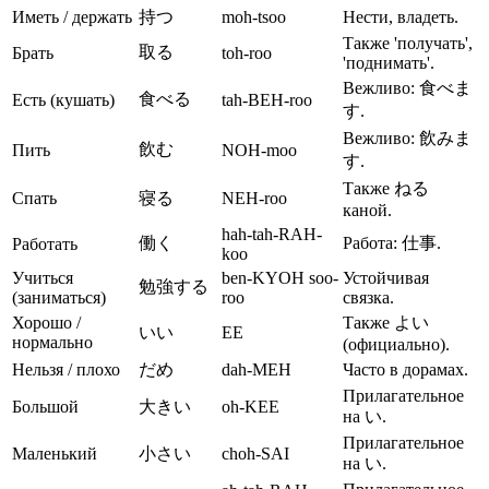
Иметь / держать
持つ
moh-tsoo
Нести, владеть.
Также 'получать',
取る
Брать
toh-roo
'поднимать'.
Вежливо: 食べま
食べる
Есть (кушать)
tah-BEH-roo
す.
Вежливо: 飲みま
飲む
Пить
NOH-moo
す.
Также ねる
Спать
寝る
NEH-roo
каной.
hah-tah-RAH-
働く
Работа: 仕事.
Работать
koo
Учиться
ben-KYOH soo-
Устойчивая
勉強する
(заниматься)
roo
связка.
Хорошо /
Также よい
いい
EE
нормально
(официально).
Нельзя / плохо
だめ
dah-MEH
Часто в дорамах.
Прилагательное
Большой
大きい
oh-KEE
на い.
Прилагательное
Маленький
小さい
choh-SAI
на い.