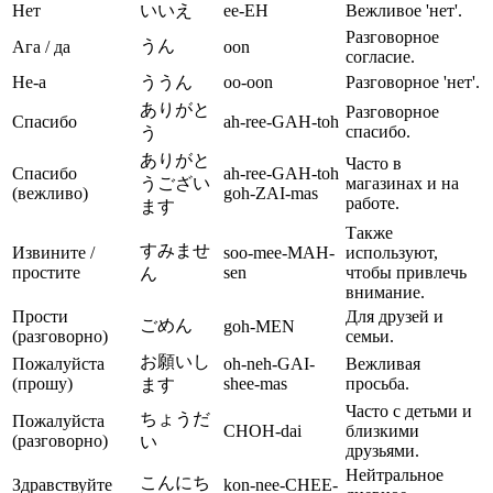
Нет
いいえ
ee-EH
Вежливое 'нет'.
Разговорное
うん
Ага / да
oon
согласие.
Не-а
ううん
oo-oon
Разговорное 'нет'.
ありがと
Разговорное
Спасибо
ah-ree-GAH-toh
спасибо.
う
ありがと
Часто в
Спасибо
ah-ree-GAH-toh
うござい
магазинах и на
(вежливо)
goh-ZAI-mas
работе.
ます
Также
すみませ
Извините /
soo-mee-MAH-
используют,
простите
sen
чтобы привлечь
ん
внимание.
Прости
Для друзей и
ごめん
goh-MEN
(разговорно)
семьи.
お願いし
Пожалуйста
oh-neh-GAI-
Вежливая
(прошу)
shee-mas
просьба.
ます
Часто с детьми и
ちょうだ
Пожалуйста
CHOH-dai
близкими
(разговорно)
い
друзьями.
Нейтральное
こんにち
Здравствуйте
kon-nee-CHEE-