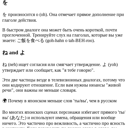
を
を произносится o (oh). Она отмечает прямое дополнение при
глаголе действия.
В быстром диалоге она может быть очень короткой, почти
проглоченной. Тренируйте слух на глаголах, которые вы уже
знаете: ご飯を食べる (goh-hahn o tah-BEH-roo).
ね and よ
ね (neh) ищет согласия или смягчает утверждение. よ (yoh)
утверждает или сообщает, как "я тебе говорю".
Эти две частицы везде в телевизионных диалогах, потому что
они кодируют отношение. Если вам нужны нюансы "живой
речи", они важны не меньше словаря.
🌍
Почему в японском меньше слов 'ты/вы', чем в русском
Во многих японских сценах персонажи избегают прямого 'ты/
вы' (あなた) и используют имена, обращения или вообще
ничего. Это частично про вежливость, а частично про ясность