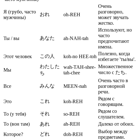
Очень
Я (грубо, часто
разговорно,
おれ
oh-REH
мужчины)
может звучать
жестко.
Используют, но
часто
あなた
Ты / вы
ah-NAH-tah
предпочитают
имена.
Полезно, когда
この人
Этот человек
koh-no HEE-toh
избегаете 'ты/вы'.
わたした
Множественное
wah-TAH-shee-
Мы
число с たち.
tah-chee
ち
Очень часто в
みんな
Все
MEEN-nah
разговорной
речи.
Рядом с
これ
Это
koh-REH
говорящим.
Рядом со
それ
То (у тебя)
so-REH
слушателем.
То (вон там)
あれ
ah-REH
Далеко от обоих.
Выбор между
どれ
Которое?
doh-REH
предметами.