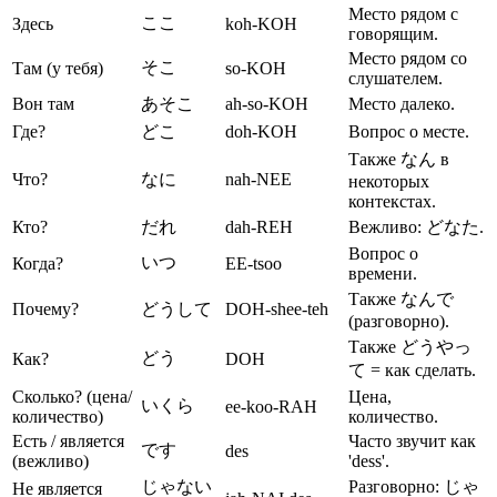
Место рядом с
ここ
Здесь
koh-KOH
говорящим.
Место рядом со
そこ
Там (у тебя)
so-KOH
слушателем.
Вон там
あそこ
ah-so-KOH
Место далеко.
Где?
どこ
doh-KOH
Вопрос о месте.
Также なん в
Что?
なに
nah-NEE
некоторых
контекстах.
Кто?
だれ
dah-REH
Вежливо: どなた.
Вопрос о
いつ
Когда?
EE-tsoo
времени.
Также なんで
Почему?
どうして
DOH-shee-teh
(разговорно).
Также どうやっ
どう
Как?
DOH
て = как сделать.
Сколько? (цена/
Цена,
いくら
ee-koo-RAH
количество)
количество.
Есть / является
Часто звучит как
です
des
(вежливо)
'dess'.
じゃない
Разговорно: じゃ
Не является