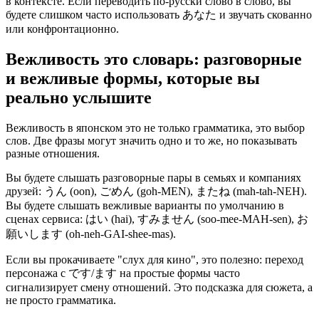
в контексте. Если переводить по-русски слово в слово, вы
будете слишком часто использовать あなた и звучать скованно
или конфронтационно.
Вежливость это словарь: разговорные
и вежливые формы, которые вы
реально услышите
Вежливость в японском это не только грамматика, это выбор
слов. Две фразы могут значить одно и то же, но показывать
разные отношения.
Вы будете слышать разговорные пары в семьях и компаниях
друзей: うん (oon), ごめん (goh-MEN), またね (mah-tah-NEH).
Вы будете слышать вежливые варианты по умолчанию в
сценах сервиса: はい (hai), すみません (soo-mee-MAH-sen), お
願いします (oh-neh-GAI-shee-mas).
Если вы прокачиваете "слух для кино", это полезно: переход
персонажа с です/ます на простые формы часто
сигнализирует смену отношений. Это подсказка для сюжета, а
не просто грамматика.