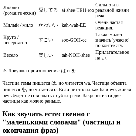
Сильно и в
Люблю
愛してる
ai-shee-TEH-roo
реальной жизни
(романтически)
реже.
Очень частая
かわいい
Милый / мило
kah-wah-EE
реакция.
Также может
Круто /
すごい
soo-GOH-ee
значить 'ужасно'
невероятно
по контексту.
Прилагательное
Весело
楽しい
tah-NOH-shee
на い.
⚠️
Ловушка произношения: は и を
Частица темы пишется は, но читается wa. Частица объекта
пишется を, но читается o. Если читать их как ha и wo, живая
речь будет не совпадать с субтитрами. Закрепите эти две
частицы как можно раньше.
Как звучать естественно с
"маленькими словами" (частицы и
окончания фраз)