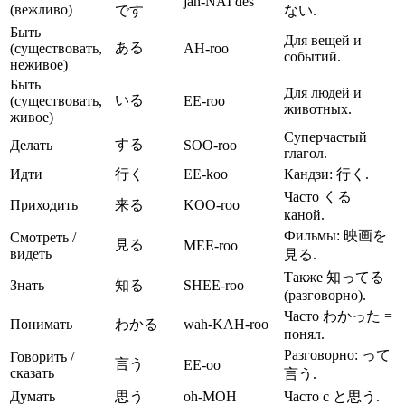
jah-NAI des
(вежливо)
です
ない.
Быть
Для вещей и
ある
(существовать,
AH-roo
событий.
неживое)
Быть
Для людей и
いる
(существовать,
EE-roo
животных.
живое)
Суперчастый
する
Делать
SOO-roo
глагол.
Идти
行く
EE-koo
Кандзи: 行く.
Часто くる
Приходить
来る
KOO-roo
каной.
Фильмы: 映画を
Смотреть /
見る
MEE-roo
видеть
見る.
Также 知ってる
Знать
知る
SHEE-roo
(разговорно).
Часто わかった =
Понимать
わかる
wah-KAH-roo
понял.
Разговорно: って
Говорить /
言う
EE-oo
сказать
言う.
Думать
思う
oh-MOH
Часто с と思う.