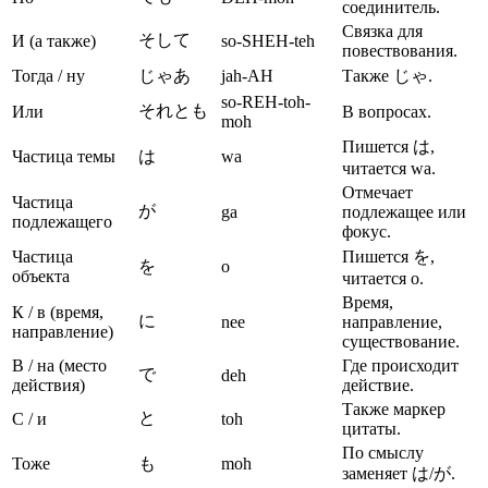
соединитель.
Связка для
そして
И (а также)
so-SHEH-teh
повествования.
Тогда / ну
じゃあ
jah-AH
Также じゃ.
so-REH-toh-
それとも
Или
В вопросах.
moh
Пишется は,
Частица темы
は
wa
читается wa.
Отмечает
Частица
が
ga
подлежащее или
подлежащего
фокус.
Частица
Пишется を,
を
o
объекта
читается o.
Время,
К / в (время,
に
nee
направление,
направление)
существование.
В / на (место
Где происходит
で
deh
действия)
действие.
Также маркер
と
С / и
toh
цитаты.
По смыслу
Тоже
も
moh
заменяет は/が.