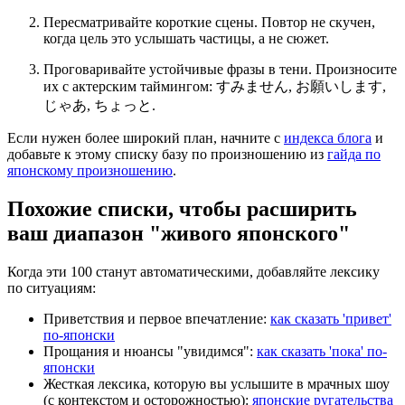
Пересматривайте короткие сцены. Повтор не скучен,
когда цель это услышать частицы, а не сюжет.
Проговаривайте устойчивые фразы в тени. Произносите
их с актерским таймингом: すみません, お願いします,
じゃあ, ちょっと.
Если нужен более широкий план, начните с
индекса блога
и
добавьте к этому списку базу по произношению из
гайда по
японскому произношению
.
Похожие списки, чтобы расширить
ваш диапазон "живого японского"
Когда эти 100 станут автоматическими, добавляйте лексику
по ситуациям:
Приветствия и первое впечатление:
как сказать 'привет'
по-японски
Прощания и нюансы "увидимся":
как сказать 'пока' по-
японски
Жесткая лексика, которую вы услышите в мрачных шоу
(с контекстом и осторожностью):
японские ругательства