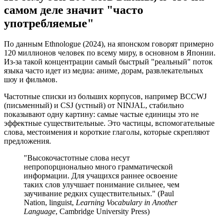
самом деле значит "часто
употребляемые"
По данным Ethnologue (2024), на японском говорят примерно
120 миллионов человек по всему миру, в основном в Японии.
Из-за такой концентрации самый быстрый "реальный" поток
языка часто идет из медиа: аниме, дорам, развлекательных
шоу и фильмов.
Частотные списки из больших корпусов, например BCCWJ
(письменный) и CSJ (устный) от NINJAL, стабильно
показывают одну картину: самые частые единицы это не
эффектные существительные. Это частицы, вспомогательные
слова, местоимения и короткие глаголы, которые скрепляют
предложения.
"Высокочастотные слова несут
непропорционально много грамматической
информации. Для учащихся раннее освоение
таких слов улучшает понимание сильнее, чем
заучивание редких существительных." (Paul
Nation, linguist,
Learning Vocabulary in Another
Language
, Cambridge University Press)