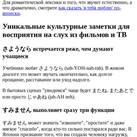
Для романтической лексики и того, что звучит естественно, а
что драматично, смотрите
как сказать 'я тебя люблю' по-
японски
.
Уникальные культурные заметки для
восприятия на слух из фильмов и ТВ
さようなら встречается реже, чем думают
учащиеся
Учебники любят さようなら (sah-YOH-nah-rah). В живом
диалоге это может звучать окончательно, как долгое
прощание, расставание или уход надолго.
В бытовых сценах "увидимся" чаще будет またね, またあとで
или просто じゃあね (jah-AH neh).
すみません выполняет сразу три функции
すみません может значить "извините", "простите" и даже
мягкое "спасибо", когда кто-то сильно постарался ради вас. В
Японии признание того, что вы создали человеку нагрузку,