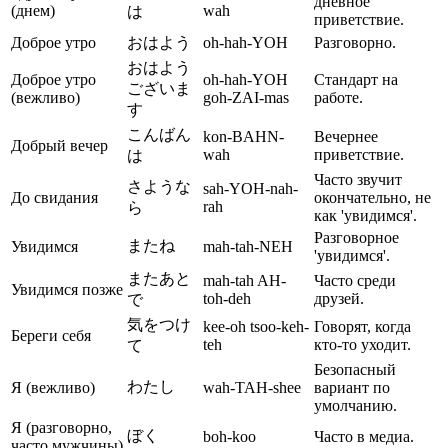
дневное
(днем)
wah
は
приветствие.
Доброе утро
おはよう
oh-hah-YOH
Разговорно.
おはよう
Доброе утро
oh-hah-YOH
Стандарт на
ございま
(вежливо)
goh-ZAI-mas
работе.
す
こんばん
kon-BAHN-
Вечернее
Добрый вечер
wah
приветствие.
は
Часто звучит
さような
sah-YOH-nah-
До свидания
окончательно, не
rah
ら
как 'увидимся'.
Разговорное
またね
Увидимся
mah-tah-NEH
'увидимся'.
またあと
mah-tah AH-
Часто среди
Увидимся позже
toh-deh
друзей.
で
気をつけ
kee-oh tsoo-keh-
Говорят, когда
Береги себя
teh
кто-то уходит.
て
Безопасный
わたし
Я (вежливо)
wah-TAH-shee
вариант по
умолчанию.
Я (разговорно,
ぼく
boh-koo
Часто в медиа.
часто мужчины)