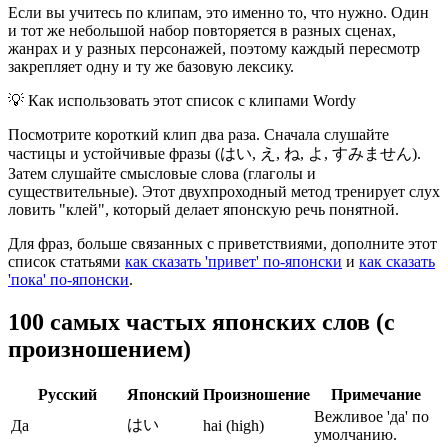
Если вы учитесь по клипам, это именно то, что нужно. Один
и тот же небольшой набор повторяется в разных сценах,
жанрах и у разных персонажей, поэтому каждый пересмотр
закрепляет одну и ту же базовую лексику.
💡
Как использовать этот список с клипами Wordy
Посмотрите короткий клип два раза. Сначала слушайте
частицы и устойчивые фразы (はい, え, ね, よ, すみません).
Затем слушайте смысловые слова (глаголы и
существительные). Этот двухпроходный метод тренирует слух
ловить "клей", который делает японскую речь понятной.
Для фраз, больше связанных с приветствиями, дополните этот
список статьями
как сказать 'привет' по-японски
и
как сказать
'пока' по-японски
.
100 самых частых японских слов (с
произношением)
Русский
Японский
Произношение
Примечание
Вежливое 'да' по
はい
Да
hai (high)
умолчанию.