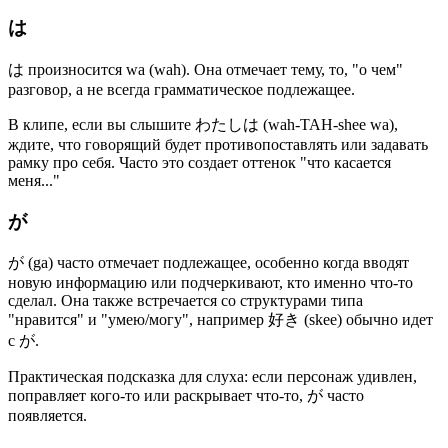
は
は произносится wa (wah). Она отмечает тему, то, "о чем"
разговор, а не всегда грамматическое подлежащее.
В клипе, если вы слышите わたしは (wah-TAH-shee wa),
ждите, что говорящий будет противопоставлять или задавать
рамку про себя. Часто это создает оттенок "что касается
меня..."
が
が (ga) часто отмечает подлежащее, особенно когда вводят
новую информацию или подчеркивают, кто именно что-то
сделал. Она также встречается со структурами типа
"нравится" и "умею/могу", например 好き (skee) обычно идет
с が.
Практическая подсказка для слуха: если персонаж удивлен,
поправляет кого-то или раскрывает что-то, が часто
появляется.