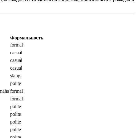
Формальность
formal
casual
casual
casual
slang
polite
-mahs
formal
formal
polite
polite
polite
polite
polite