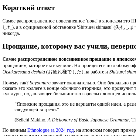
Короткий ответ
Самое распространенное повседневное 'пока' в японском это 
した), а в официальной обстановке 'Shitsurei shimasu' (失礼します)
никогда.
Прощание, которому вас учили, неверн
Самое распространенное повседневное прощание в японско
прощанием, которое вы выучили. Но пройдитесь по любому офи
Otsukaresama deshita
(お疲れ様でした) на работе и
Shitsurei shi
Почему так?
Sayounara
звучит окончательно. Оно буквально пр
сказать это коллеге в конце обычного вторника, это прозвучит
культуры, подавляющее большинство взрослых японцев использ
"Японские прощания, это не варианты одной идеи, а ра
следующей встречи."
(Seiichi Makino,
A Dictionary of Basic Japanese Grammar
, T
По данным
Ethnologue за 2024 год
, на японском говорят приме
важных японских прощаний, сгруппированных по категориям: п