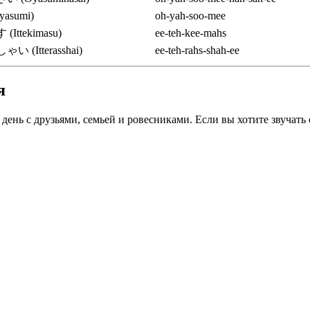
asumi)
oh-yah-soo-mee
ttekimasu)
ee-teh-kee-mahs
(Itterasshai)
ee-teh-rahs-shah-ee
я
нь с друзьями, семьей и ровесниками. Если вы хотите звучать ес