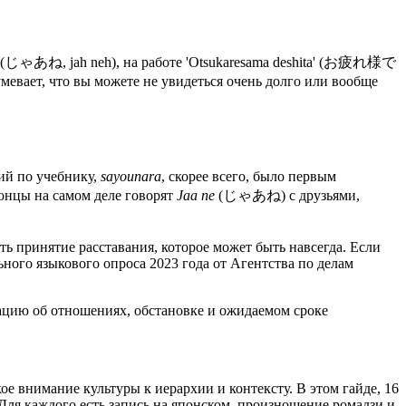
' (じゃあね, jah neh), на работе 'Otsukaresama deshita' (お疲れ様で
мевает, что вы можете не увидеться очень долго или вообще
ий по учебнику,
sayounara
, скорее всего, было первым
онцы на самом деле говорят
Jaa ne
(じゃあね) с друзьями,
сть принятие расставания, которое может быть навсегда. Если
ьного языкового опроса 2023 года от Агентства по делам
ацию об отношениях, обстановке и ожидаемом сроке
е внимание культуры к иерархии и контексту. В этом гайде, 16
ля каждого есть запись на японском, произношение ромадзи и