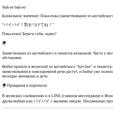
/
bah-ee bah-ee
/
Буквальное значение
:
Пока-пока (заимствование из английског
“
バイバイ！気をつけてね！
”
Пока-пока! Береги себя, ладно?
🌍
Заимствовано из английского и пишется катаканой. Часто у мол
обстановке.
Baibai
пришло в японский из английского "bye-bye" и пишется
заимствования в повседневной речи растут, и
baibai
уже полност
молодые женщины и дети.
🌍
Прощания в переписке
В японских сообщениях и в LINE (главном мессенджере в Япо
дружелюбия) или バイバイ с милыми эмодзи. Письменные прощани