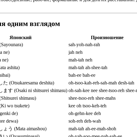
я одним взглядом
Японский
Произношение
younara)
sah-yoh-nah-rah
 ne)
jah neh
 ne)
mah-tah neh
 ashita)
mah-tah ah-shee-tah
bai)
bah-ee bah-ee
Otsukaresama deshita)
oh-tsoo-kah-reh-sah-mah desh-tah
Osaki ni shitsurei shimasu)
oh-sah-kee nee shee-tsoo-reh shee
tsurei shimasu)
shee-tsoo-reh shee-mahs
 wo tsukete)
kee oh tsoo-keh-teh
nki de)
oh-gehn-kee deh
e dewa)
soh-reh deh-wah
 (Mata aimashou)
mah-tah ah-ee-mah-shoh
(Oyasuminasai)
oh-yah-soo-mee-nah-sah-ee