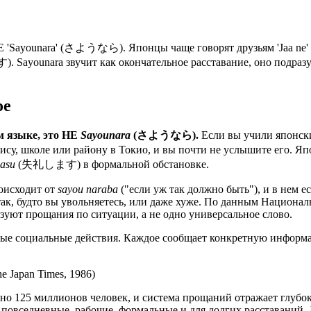
НЕ 'Sayounara' (さようなら). Японцы чаще говорят друзьям 'Jaa ne
. Sayounara звучит как окончательное расставание, оно подразу
ое
м языке, это НЕ
Sayounara
(さようなら).
Если вы учили японск
су, школе или району в Токио, и вы почти не услышите его. Яп
masu
(失礼します) в формальной обстановке.
оисходит от
sayou naraba
("если уж так должно быть"), и в нем е
 так, будто вы увольняетесь, или даже хуже. По данным Национал
уют прощания по ситуации, а не одно универсальное слово.
зные социальные действия. Каждое сообщает конкретную информ
he Japan Times, 1986)
рно 125 миллионов человек, и система прощаний отражает глубоко
овседневные, рабочие, формальные и для долгих расставаний. Д