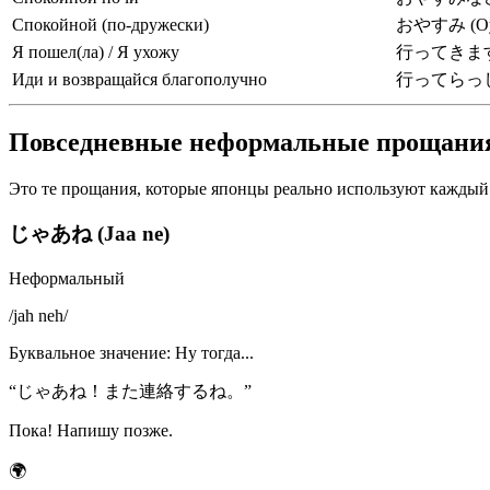
Спокойной (по-дружески)
おやすみ (Oy
Я пошел(ла) / Я ухожу
行ってきます (I
Иди и возвращайся благополучно
行ってらっしゃい 
Повседневные неформальные прощани
Это те прощания, которые японцы реально используют каждый де
じゃあね (Jaa ne)
Неформальный
/
jah neh
/
Буквальное значение
:
Ну тогда...
“
じゃあね！また連絡するね。
”
Пока! Напишу позже.
🌍