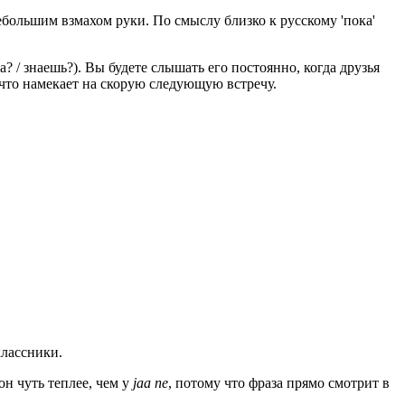
ебольшим взмахом руки. По смыслу близко к русскому 'пока'
а? / знаешь?). Вы будете слышать его постоянно, когда друзья
, что намекает на скорую следующую встречу.
классники.
он чуть теплее, чем у
jaa ne
, потому что фраза прямо смотрит в