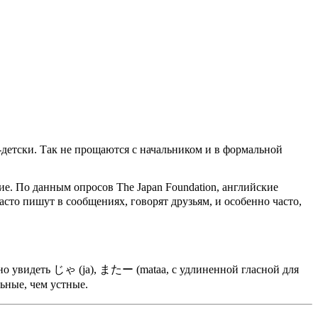
о-детски. Так не прощаются с начальником и в формальной
. По данным опросов The Japan Foundation, английские
асто пишут в сообщениях, говорят друзьям, и особенно часто,
но увидеть じゃ (ja), またー (mataa, с удлиненной гласной для
ные, чем устные.