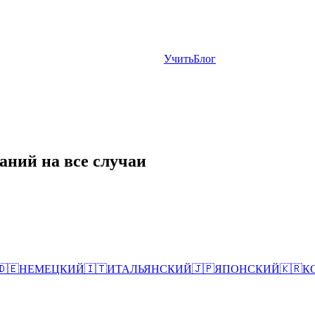
Учить
Блог
аний на все случаи
🇩🇪
НЕМЕЦКИЙ
🇮🇹
ИТАЛЬЯНСКИЙ
🇯🇵
ЯПОНСКИЙ
🇰🇷
К