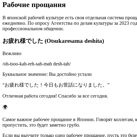
Рабочие прощания
В японской рабочей культуре есть своя отдельная система пр
ежедневно. По опросу Агентства по делам культуры за 2023 го
профессиональном общении.
お疲れ様でした (Otsukaresama deshita)
Вежливо
/
oh-tsoo-kah-reh-sah-mah desh-tah
/
Буквальное значение
:
Вы достойно устали
“
お疲れ様でした！今日もお世話になりました。
”
Отличная работа сегодня! Спасибо за все сегодня.
🌍
Самое важное рабочее прощание в Японии. Говорят коллегам, ко
пропустить, это будет заметно грубо.
Если вы выучите только одно рабочее прощание, пусть это буде