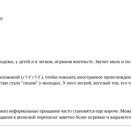
о)
одежи, у детей и в легком, игривом контексте. Звучит мило и п
 катаканой (バイバイ), чтобы показать иностранное происхождение
ью стало "своим" у молодых. У него легкий, веселый тон, его ч
нии) неформальные прощания часто становятся еще короче. Мож
я в японской переписке заметно более игривые и выразитель