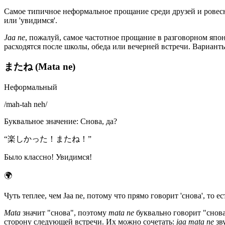
Самое типичное неформальное прощание среди друзей и ровесни
или 'увидимся'.
Jaa ne
, пожалуй, самое частотное прощание в разговорном япо
расходятся после школы, обеда или вечерней встречи. Вариант
またね (Mata ne)
Неформальный
/
mah-tah neh
/
Буквальное значение
:
Снова, да?
“
楽しかった！またね！
”
Было классно! Увидимся!
🌍
Чуть теплее, чем Jaa ne, потому что прямо говорит 'снова', то 
Mata
значит "снова", поэтому
mata ne
буквально говорит "снова
сторону следующей встречи. Их можно сочетать:
jaa mata ne
зву