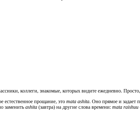
ссники, коллеги, знакомые, которых видите ежедневно. Просто, 
ое естественное прощание, это
mata ashita
. Оно прямое и задает
жно заменить
ashita
(завтра) на другие слова времени:
mata raishuu