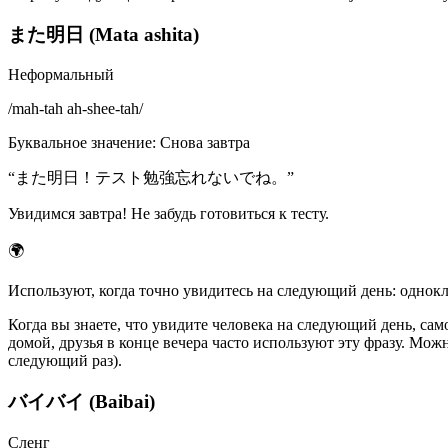
また明日 (Mata ashita)
Неформальный
/
mah-tah ah-shee-tah
/
Буквальное значение
:
Снова завтра
“
また明日！テスト勉強忘れないでね。
”
Увидимся завтра! Не забудь готовиться к тесту.
🌍
Используют, когда точно увидитесь на следующий день: однокла
Когда вы знаете, что увидите человека на следующий день, сам
домой, друзья в конце вечера часто используют эту фразу. Мо
следующий раз).
バイバイ (Baibai)
Сленг