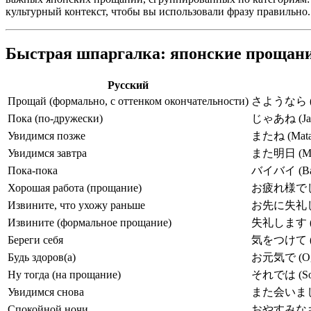
культурный контекст, чтобы вы использовали фразу правильно.
Быстрая шпаргалка: японские прощани
Русский
Прощай (формально, с оттенком окончательности)
さようなら (Sa
Пока (по-дружески)
じゃあね (Jaa
Увидимся позже
またね (Mata
Увидимся завтра
また明日 (Mata
Пока-пока
バイバイ (Bai
Хорошая работа (прощание)
お疲れ様でした (
Извините, что ухожу раньше
お先に失礼します (
Извините (формальное прощание)
失礼します (Shi
Береги себя
気をつけて (Ki
Будь здоров(а)
お元気で (Oge
Ну тогда (на прощание)
それでは (Sor
Увидимся снова
また会いましょう
Спокойной ночи
おやすみなさい 