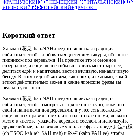
ФРАНЦУЗСКИЙ
🇩🇪
НЕМЕЦКИЙ
🇮🇹
ИТАЛЬЯНСКИЙ
🇯🇵
ЯПОНСКИЙ
🇰🇷
КОРЕЙСКИЙ
+
ДРУГОЕ...
Короткий ответ
Ханами (花見, hah-NAH-mee) это японская традиция
собираться, чтобы любоваться цветением сакуры, обычно с
пикником под деревьями. На практике это и сезонное
созерцание, и социальное событие: занять место заранее,
делиться едой и напитками, вести вежливую, ненавязчивую
беседу. В этом гиде объясняем, как проходит ханами, какой
этикет действительно важен и какие японские фразы вы
реально услышите.
Ханами (花見, hah-NAH-mee) это японская традиция
собираться, чтобы смотреть на цветение сакуры, обычно с
едой и напитками под деревьями, и у нее есть несколько
социальных правил: приходите подготовленными, держите
место в чистоте, уважайте деревья и соседей, и используйте
дружелюбные, ненавязчивые японские фразы вроде お疲れ様
(oh-TSOO-kah-reh-SAH-mah) и 乾杯 (kahn-PAH-ee), чтобы