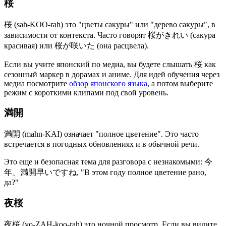
桜
桜 (sah-KOO-rah) это "цветы сакуры" или "дерево сакуры", в
зависимости от контекста. Часто говорят 桜がきれい (сакура
красивая) или 桜が咲いた (она расцвела).
Если вы учите японский по медиа, вы будете слышать 桜 как
сезонный маркер в дорамах и аниме. Для идей обучения через
медиа посмотрите
обзор японского языка
, а потом выберите
режим с короткими клипами под свой уровень.
満開
満開 (mahn-KAI) означает "полное цветение". Это часто
встречается в погодных обновлениях и в обычной речи.
Это еще и безопасная тема для разговора с незнакомыми: 今
年、満開早いですね, "В этом году полное цветение рано,
да?"
夜桜
夜桜 (yo-ZAH-koo-rah) это ночной просмотр. Если вы видите