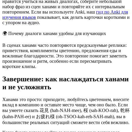
нравится учиться на живых диалогах, соберите небольшой
набор фраз из сцен ханами и повторяйте их с интервальным
повторением. Если вы используете Anki, наш
гид по Anki для
изучения языков
показывает, как делать карточки короткими и
с упором на аудио.
🌍
Почему диалоги ханами удобны для изучающих
В сценах ханами часто повторяются предсказуемые реплики:
приветствия, комплименты цветению, предложения еды и
вежливые благодарности. Это повторение помогает заметить
произношение и ритм, особенно если пересматривать
короткие клипы.
Завершение: как наслаждаться ханами
и не усложнять
Ханами это просто: приходите, любуйтесь цветением, внесите
вклад в компанию и оставьте место чище, чем оно было. Если
вы умеете сказать 花見 (hah-NAH-mee), 桜 (sah-KOO-rah), 乾杯
(kahn-PAH-ee) и お疲れ様 (oh-TSOO-kah-reh-SAH-mah), вы в
большинстве реальных ситуаций сможете вести себя вежливо.