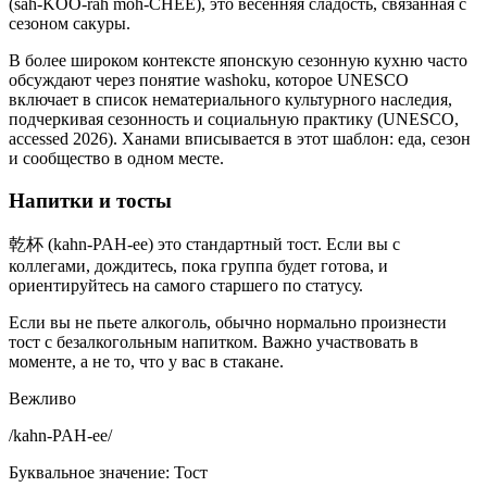
(sah-KOO-rah moh-CHEE), это весенняя сладость, связанная с
сезоном сакуры.
В более широком контексте японскую сезонную кухню часто
обсуждают через понятие washoku, которое UNESCO
включает в список нематериального культурного наследия,
подчеркивая сезонность и социальную практику (UNESCO,
accessed 2026). Ханами вписывается в этот шаблон: еда, сезон
и сообщество в одном месте.
Напитки и тосты
乾杯 (kahn-PAH-ee) это стандартный тост. Если вы с
коллегами, дождитесь, пока группа будет готова, и
ориентируйтесь на самого старшего по статусу.
Если вы не пьете алкоголь, обычно нормально произнести
тост с безалкогольным напитком. Важно участвовать в
моменте, а не то, что у вас в стакане.
Вежливо
/
kahn-PAH-ee
/
Буквальное значение
:
Тост