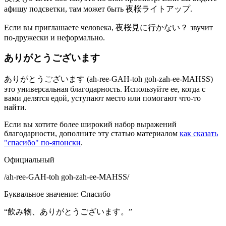
афишу подсветки, там может быть 夜桜ライトアップ.
Если вы приглашаете человека, 夜桜見に行かない？ звучит
по-дружески и неформально.
ありがとうございます
ありがとうございます (ah-ree-GAH-toh goh-zah-ee-MAHSS)
это универсальная благодарность. Используйте ее, когда с
вами делятся едой, уступают место или помогают что-то
найти.
Если вы хотите более широкий набор выражений
благодарности, дополните эту статью материалом
как сказать
"спасибо" по-японски
.
Официальный
/
ah-ree-GAH-toh goh-zah-ee-MAHSS
/
Буквальное значение
:
Спасибо
“
飲み物、ありがとうございます。
”