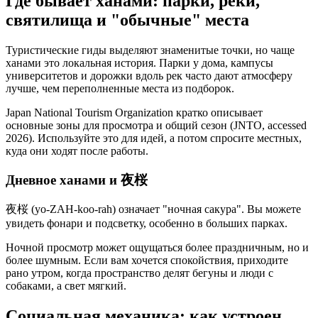
Где бывает ханами: парки, реки,
святилища и "обычные" места
Туристические гиды выделяют знаменитые точки, но чаще
ханами это локальная история. Парки у дома, кампусы
университетов и дорожки вдоль рек часто дают атмосферу
лучше, чем переполненные места из подборок.
Japan National Tourism Organization кратко описывает
основные зоны для просмотра и общий сезон (JNTO, accessed
2026). Используйте это для идей, а потом спросите местных,
куда они ходят после работы.
Дневное ханами и 夜桜
夜桜 (yo-ZAH-koo-rah) означает "ночная сакура". Вы можете
увидеть фонари и подсветку, особенно в больших парках.
Ночной просмотр может ощущаться более праздничным, но и
более шумным. Если вам хочется спокойствия, приходите
рано утром, когда пространство делят бегуны и люди с
собаками, а свет мягкий.
Социальная механика: как устроен