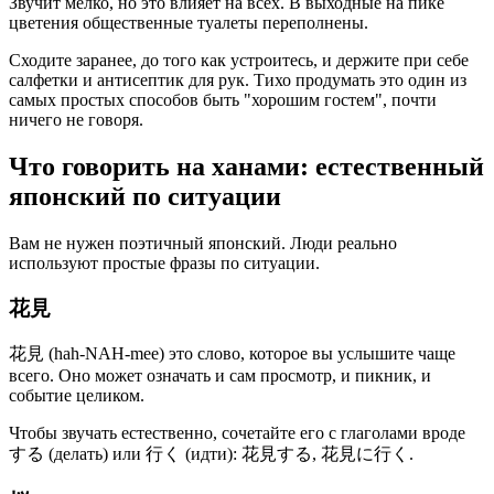
Звучит мелко, но это влияет на всех. В выходные на пике
цветения общественные туалеты переполнены.
Сходите заранее, до того как устроитесь, и держите при себе
салфетки и антисептик для рук. Тихо продумать это один из
самых простых способов быть "хорошим гостем", почти
ничего не говоря.
Что говорить на ханами: естественный
японский по ситуации
Вам не нужен поэтичный японский. Люди реально
используют простые фразы по ситуации.
花見
花見 (hah-NAH-mee) это слово, которое вы услышите чаще
всего. Оно может означать и сам просмотр, и пикник, и
событие целиком.
Чтобы звучать естественно, сочетайте его с глаголами вроде
する (делать) или 行く (идти): 花見する, 花見に行く.