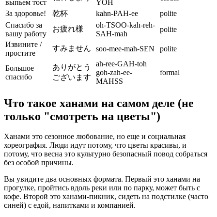
выпьем тост
YOH
За здоровье!
乾杯
kahn-PAH-ee
polite
Спасибо за
oh-TSOO-kah-reh-
お疲れ様
polite
вашу работу
SAH-mah
Извините /
すみません
soo-mee-mah-SEN
polite
простите
ah-ree-GAH-toh
ありがとう
Большое
goh-zah-ee-
formal
спасибо
ございます
MAHSS
Что такое ханами на самом деле (не
только "смотреть на цветы")
Ханами это сезонное любование, но еще и социальная
хореография. Люди идут потому, что цветы красивы, и
потому, что весна это культурно безопасный повод собраться
без особой причины.
Вы увидите два основных формата. Первый это ханами на
прогулке, пройтись вдоль реки или по парку, может быть с
кофе. Второй это ханами-пикник, сидеть на подстилке (часто
синей) с едой, напитками и компанией.