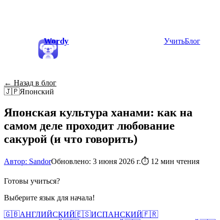
Wordy
Учить
Блог
← Назад в блог
🇯🇵
Японский
Японская культура ханами: как на
самом деле проходит любование
сакурой (и что говорить)
Автор: Sandor
Обновлено: 3 июня 2026 г.
⏱
12 мин чтения
Готовы учиться?
Выберите язык для начала!
🇬🇧
АНГЛИЙСКИЙ
🇪🇸
ИСПАНСКИЙ
🇫🇷