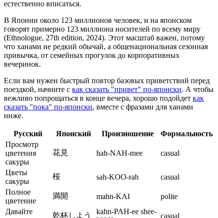
естественно вписаться.
В Японии около 123 миллионов человек, и на японском
говорят примерно 123 миллиона носителей по всему миру
(Ethnologue, 27th edition, 2024). Этот масштаб важен, потому
что ханами не редкий обычай, а общенациональная сезонная
привычка, от семейных прогулок до корпоративных
вечеринок.
Если вам нужен быстрый повтор базовых приветствий перед
поездкой, начните с
как сказать "привет" по-японски
. А чтобы
вежливо попрощаться в конце вечера, хорошо подойдет
как
сказать "пока" по-японски
, вместе с фразами для ханами
ниже.
Русский
Японский
Произношение
Формальность
Просмотр
花見
цветения
hah-NAH-mee
casual
сакуры
Цветы
桜
sah-KOO-rah
casual
сакуры
Полное
満開
mahn-KAI
polite
цветение
Давайте
kahn-PAH-ee shee-
乾杯しよう
casual