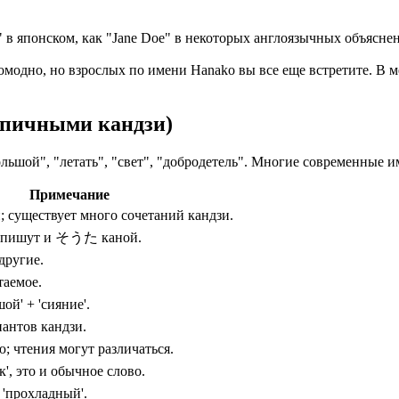
в японском, как "Jane Doe" в некоторых англоязычных объяснен
ромодно, но взрослых по имени Hanako вы все еще встретите. В 
ипичными кандзи)
льшой", "летать", "свет", "добродетель". Многие современные 
Примечание
 существует много сочетаний кандзи.
то пишут и そうた каной.
ругие.
таемое.
ой' + 'сияние'.
иантов кандзи.
 чтения могут различаться.
', это и обычное слово.
 'прохладный'.