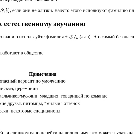
ь 名前, если они не близки. Вместо этого используют фамилию п
 естественному звучанию
 умолчанию используйте фамилия + さん (-san). Это самый безоп
 работают в обществе.
Примечания
опасный вариант по умолчанию
письма, церемонии
 мальчиков/мужчин, младших, товарищей по команде
зкие друзья, питомцы, "милый" оттенок
врачи, некоторые специалисты
. Если слишком рано перейти на личное имя, это может звучать 