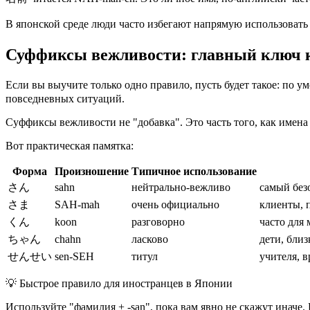
В японской среде люди часто избегают напрямую использоват
Суффиксы вежливости: главный ключ к
Если вы выучите только одно правило, пусть будет такое: по
повседневных ситуаций.
Суффиксы вежливости не "добавка". Это часть того, как имена
Вот практическая памятка:
Форма
Произношение
Типичное использование
さん
sahn
нейтрально-вежливо
самый без
さま
SAH-mah
очень официально
клиенты, 
くん
koon
разговорно
часто для
ちゃん
chahn
ласково
дети, бли
せんせい
sen-SEH
титул
учителя, 
💡
Быстрое правило для иностранцев в Японии
Используйте "фамилия + -san", пока вам явно не скажут иначе