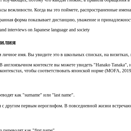
ксы вежливости. Когда вы это поймете, распространенные имена
ранная форма показывает дистанцию, уважение и принадлежност
 and interviews on Japanese language and society
милия
м личное имя. Вы увидите это в школьных списках, на визитках,
 англоязычном контексте вы можете увидеть "Hanako Tanaka",
контекстах, чтобы соответствовать японской норме (MOFA, 2019
одят как "surname" или "last name".
с другим первым иероглифом. В повседневной жизни встречаютс
переводят как "first name".