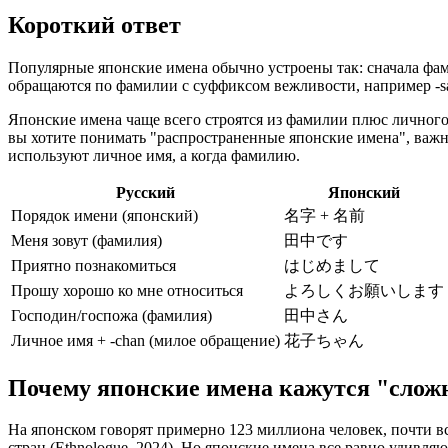
Короткий ответ
Популярные японские имена обычно устроены так: сначала фам
обращаются по фамилии с суффиксом вежливости, например -s
Японские имена чаще всего строятся из фамилии плюс личног
вы хотите понимать "распространенные японские имена", важн
используют личное имя, а когда фамилию.
Русский
Японский
Порядок имени (японский)
名字 + 名前
Меня зовут (фамилия)
田中です
Приятно познакомиться
はじめまして
Прошу хорошо ко мне относиться
よろしくお願いします
Господин/госпожа (фамилия)
田中さん
Личное имя + -chan (милое обращение)
花子ちゃん
Почему японские имена кажутся "сло
На японском говорят примерно 123 миллиона человек, почти вс
стран (Ethnologue, 2024). Но японские имена все равно удивля