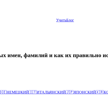
Учить
Блог
х имен, фамилий и как их правильно и
🇩🇪
НЕМЕЦКИЙ
🇮🇹
ИТАЛЬЯНСКИЙ
🇯🇵
ЯПОНСКИЙ
🇰🇷
К