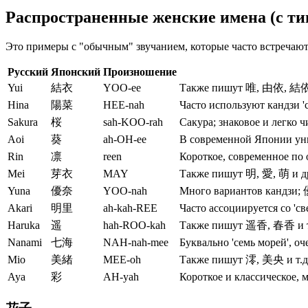
Распространенные женские имена (с т
Это примеры с "обычным" звучанием, которые часто встречают
Русский
Японский
Произношение
Yui
結衣
YOO-ee
Также пишут 唯, 由依, 結依 
Hina
陽菜
HEE-nah
Часто используют кандзи 'с
Sakura
桜
sah-KOO-rah
Сакура; знаковое и легко ч
Aoi
葵
ah-OH-ee
В современной Японии ун
Rin
凛
reen
Короткое, современное по 
Mei
芽衣
MAY
Также пишут 明, 愛, 萌 и д
Yuna
優奈
YOO-nah
Много вариантов кандзи; 優
Akari
明里
ah-kah-REE
Часто ассоциируется со 'св
Haruka
遥
hah-ROO-kah
Также пишут 遥香, 春香 и т
Nanami
七海
NAH-nah-mee
Буквально 'семь морей', о
Mio
美緒
MEE-oh
Также пишут 澪, 美央 и т.д
Aya
彩
AH-yah
Короткое и классическое, 