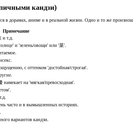
ипичными кандзи)
ся в дорамах, аниме и в реальной жизни. Одно и то же произно
Примечание
и т.д.
олнце' и 'зелень/овощи' или '菜'.
итаемое.
исекс.
ощущению, с оттенком 'достойная/строгая'.
ругие.
 намекает на 'мягкая/превосходная'.
етом'.
.д.
чень часто и в вымышленных историях.
.
много вариантов кандзи.