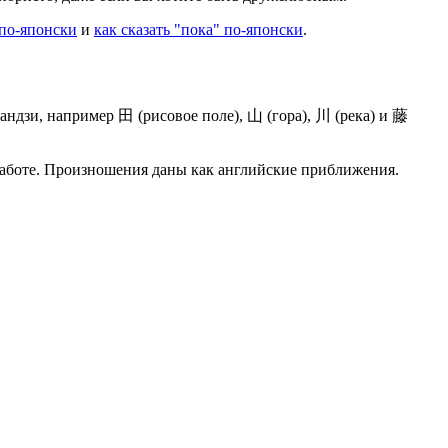
 по-японски
и
как сказать "пока" по-японски
.
андзи, например 田 (рисовое поле), 山 (гора), 川 (река) и 藤
работе. Произношения даны как английские приближения.