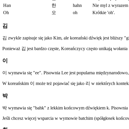
Han
한
hahn
Nie myl z wyrazem
Oh
오
oh
Krótkie 'oh'.
김
김 zwykle zapisuje się jako Kim, ale koreański dźwięk jest bliższy "
Ponieważ 김 jest bardzo częste, Koreańczycy często unikają wołania
이
이 wymawia się "ee". Pisownia Lee jest popularna międzynarodowo, s
W koreańskim 이 może też pojawiać się jako 리 w niektórych konteks
박
박 wymawia się "bahk" z lekkim końcowym dźwiękiem k. Pisownia Park
Jeśli chcesz więcej wsparcia w wymowie batchim (spółgłosek końcow