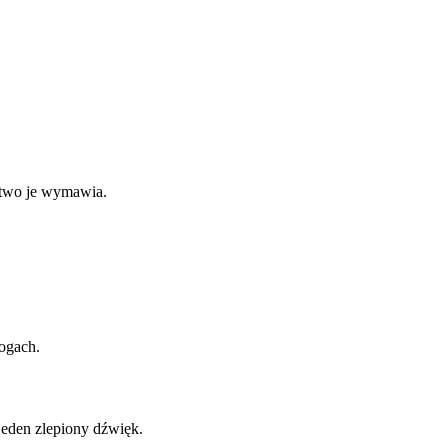
atwo je wymawia.
logach.
 jeden zlepiony dźwięk.