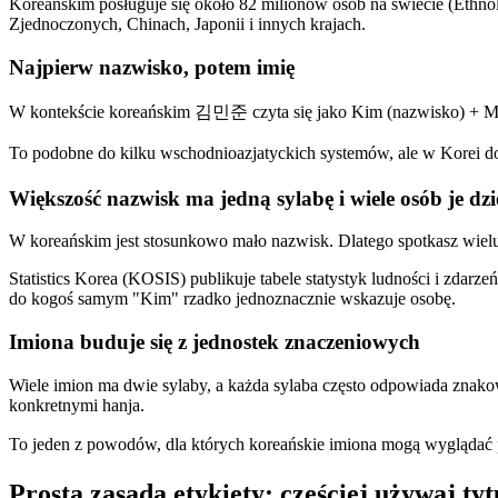
Koreańskim posługuje się około 82 milionów osób na świecie (Ethnol
Zjednoczonych, Chinach, Japonii i innych krajach.
Najpierw nazwisko, potem imię
W kontekście koreańskim 김민준 czyta się jako Kim (nazwisko) + Min-j
To podobne do kilku wschodnioazjatyckich systemów, ale w Korei do
Większość nazwisk ma jedną sylabę i wiele osób je dzie
W koreańskim jest stosunkowo mało nazwisk. Dlatego spotkasz wielu 
Statistics Korea (KOSIS) publikuje tabele statystyk ludności i zdarz
do kogoś samym "Kim" rzadko jednoznacznie wskazuje osobę.
Imiona buduje się z jednostek znaczeniowych
Wiele imion ma dwie sylaby, a każda sylaba często odpowiada znakowi
konkretnymi hanja.
To jeden z powodów, dla których koreańskie imiona mogą wyglądać
Prosta zasada etykiety: częściej używaj ty