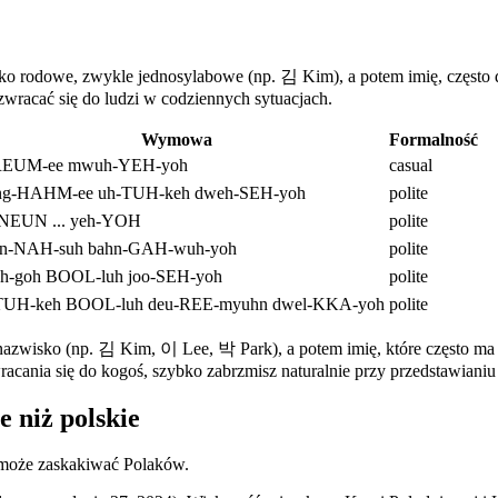
isko rodowe, zwykle jednosylabowe (np. 김 Kim), a potem imię, częs
 zwracać się do ludzi w codziennych sytuacjach.
Wymowa
Formalność
REUM-ee mwuh-YEH-yoh
casual
ng-HAHM-ee uh-TUH-keh dweh-SEH-yoh
polite
-NEUN ... yeh-YOH
polite
n-NAH-suh bahn-GAH-wuh-yoh
polite
 rah-goh BOOL-luh joo-SEH-yoh
polite
TUH-keh BOOL-luh deu-REE-myuhn dwel-KKA-yoh
polite
e nazwisko (np. 김 Kim, 이 Lee, 박 Park), a potem imię, które często
racania się do kogoś, szybko zabrzmisz naturalnie przy przedstawianiu 
e niż polskie
 może zaskakiwać Polaków.