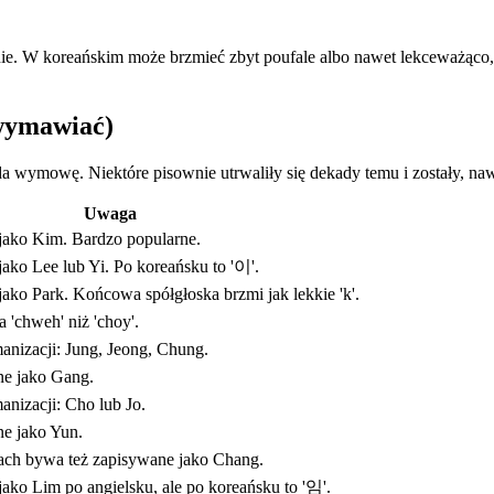
e. W koreańskim może brzmieć zbyt poufale albo nawet lekceważąco, je
 wymawiać)
 wymowę. Niektóre pisownie utrwaliły się dekady temu i zostały, nawe
Uwaga
jako Kim. Bardzo popularne.
ako Lee lub Yi. Po koreańsku to '이'.
ako Park. Końcowa spółgłoska brzmi jak lekkie 'k'.
 'chweh' niż 'choy'.
anizacji: Jung, Jeong, Chung.
ne jako Gang.
nizacji: Cho lub Jo.
e jako Yun.
ach bywa też zapisywane jako Chang.
ako Lim po angielsku, ale po koreańsku to '임'.