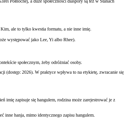
rei Północnej, a duże społeczności diaspory są też w Stanach
, ale to tylko kwestia formatu, a nie inne imię.
oże występować jako Lee, Yi albo Rhee).
ontekście społecznym, żeby odróżniać osoby.
acji (dostęp: 2026). W praktyce wpływa to na etykietę, zwracanie się
eń imię zapisuje się hangulem, rodzina może zarejestrować je z
ć inne hanja, mimo identycznego zapisu hangulem.