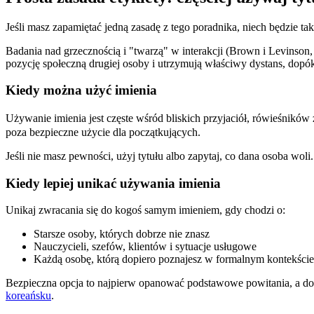
Jeśli masz zapamiętać jedną zasadę z tego poradnika, niech będzie ta
Badania nad grzecznością i "twarzą" w interakcji (Brown i Levinson
pozycję społeczną drugiej osoby i utrzymują właściwy dystans, dopóki 
Kiedy można użyć imienia
Używanie imienia jest częste wśród bliskich przyjaciół, rówieśnikó
poza bezpieczne użycie dla początkujących.
Jeśli nie masz pewności, użyj tytułu albo zapytaj, co dana osoba woli.
Kiedy lepiej unikać używania imienia
Unikaj zwracania się do kogoś samym imieniem, gdy chodzi o:
Starsze osoby, których dobrze nie znasz
Nauczycieli, szefów, klientów i sytuacje usługowe
Każdą osobę, którą dopiero poznajesz w formalnym kontekście
Bezpieczna opcja to najpierw opanować podstawowe powitania, a dopi
koreańsku
.