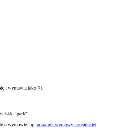
się i wymawia jako 이.
elskie "park".
cte o wymowie, np.
poradnik wymowy koreańskiej
.