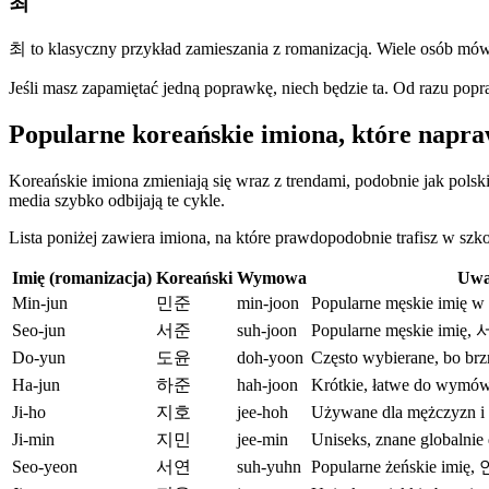
최
최 to klasyczny przykład zamieszania z romanizacją. Wiele osób mówi
Jeśli masz zapamiętać jedną poprawkę, niech będzie ta. Od razu popra
Popularne koreańskie imiona, które napra
Koreańskie imiona zmieniają się wraz z trendami, podobnie jak polsk
media szybko odbijają te cykle.
Lista poniżej zawiera imiona, na które prawdopodobnie trafisz w szko
Imię (romanizacja)
Koreański
Wymowa
Uwa
Min-jun
민준
min-joon
Popularne męskie imię w 
Seo-jun
서준
suh-joon
Popularne męskie imię, 서 
Do-yun
도윤
doh-yoon
Często wybierane, bo br
Ha-jun
하준
hah-joon
Krótkie, łatwe do wymów
Ji-ho
지호
jee-hoh
Używane dla mężczyzn i 
Ji-min
지민
jee-min
Uniseks, znane globalnie 
Seo-yeon
서연
suh-yuhn
Popularne żeńskie imię, 연