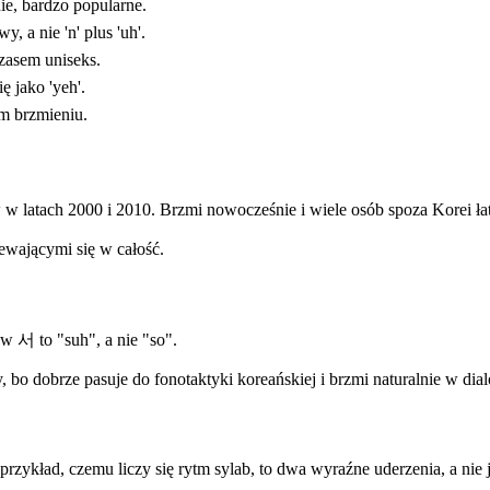
ie, bardzo popularne.
 a nie 'n' plus 'uh'.
czasem uniseks.
ę jako 'yeh'.
m brzmieniu.
 latach 2000 i 2010. Brzmi nowocześnie i wiele osób spoza Korei ł
ewającymi się w całość.
 서 to "suh", a nie "so".
wy, bo dobrze pasuje do fonotaktyki koreańskiej i brzmi naturalnie w dia
przykład, czemu liczy się rytm sylab, to dwa wyraźne uderzenia, a nie