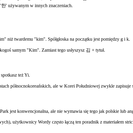
 '한' używanym w innych znaczeniach.
gim" niż twardemu "kim". Spółgłoska na początku jest pomiędzy g i k.
 kogoś samym "Kim". Zamiast tego usłyszysz 김 + tytuł.
potkasz też Yi.
tach północnokoreańskich, ale w Korei Południowej zwykle zapisuje 
 jest konwencjonalna, ale nie wymawia się tego jak polskie lub angi
ych), użytkownicy Wordy często łączą ten poradnik z materiałem stri