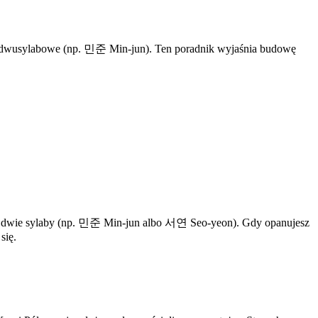
to dwusylabowe (np. 민준 Min-jun). Ten poradnik wyjaśnia budowę
 ma dwie sylaby (np. 민준 Min-jun albo 서연 Seo-yeon). Gdy opanujesz
się.