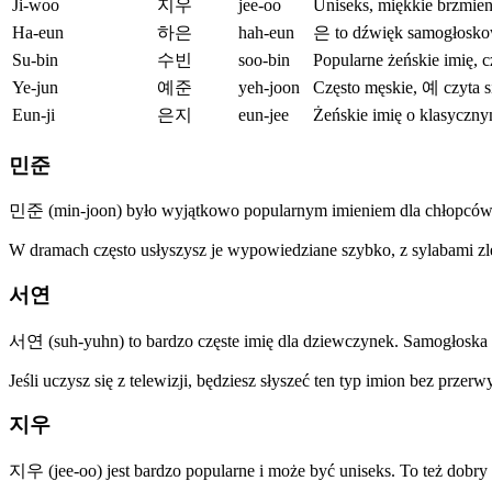
Ji-woo
지우
jee-oo
Uniseks, miękkie brzmien
Ha-eun
하은
hah-eun
은 to dźwięk samogłoskowy,
Su-bin
수빈
soo-bin
Popularne żeńskie imię, 
Ye-jun
예준
yeh-joon
Często męskie, 예 czyta si
Eun-ji
은지
eun-jee
Żeńskie imię o klasyczny
민준
민준 (min-joon) było wyjątkowo popularnym imieniem dla chłopców w
W dramach często usłyszysz je wypowiedziane szybko, z sylabami zl
서연
서연 (suh-yuhn) to bardzo częste imię dla dziewczynek. Samogłoska w
Jeśli uczysz się z telewizji, będziesz słyszeć ten typ imion bez przer
지우
지우 (jee-oo) jest bardzo popularne i może być uniseks. To też dobry 