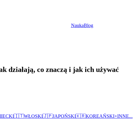
Nauka
Blog
k działają, co znaczą i jak ich używać
IECKI
🇮🇹
WŁOSKI
🇯🇵
JAPOŃSKI
🇰🇷
KOREAŃSKI
+
INNE...