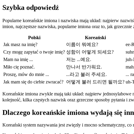
Szybka odpowiedź
Popularne koreańskie imiona i nazwiska mają układ: najpierw nazw
imion, najczęstsze nazwiska, popularne imiona oraz to, jak grzecznie
Polski
Koreański
Jak masz na imię?
이름이 뭐예요?
ee-
Czy mogę zapytać o twoje imię?
성함이 어떻게 되세요?
suh
Mam na imię ...
저는 ...예요.
juh
Miło cię poznać.
만나서 반가워요.
mah
Proszę, mów do mnie ...
...라고 불러 주세요.
...
Jak mam się do ciebie zwracać?
어떻게 불러 드리면 될까요?
uh-
Koreańskie imiona zwykle mają taki układ: najpierw jednosylabow
kolejność, kilka częstych nazwisk oraz grzeczne sposoby pytania i zw
Dlaczego koreańskie imiona wydają się inn
Koreański system nazywania jest zwięzły i mocno schematyczny, co