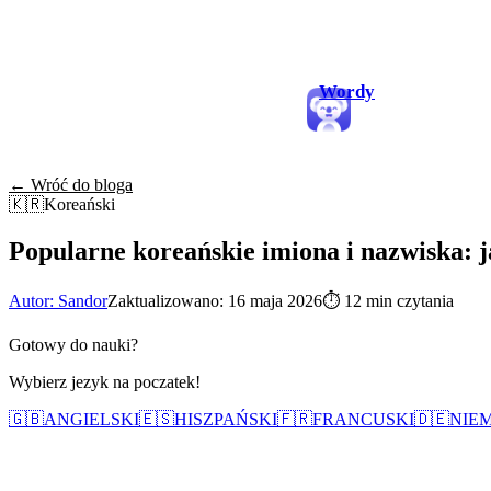
Wordy
← Wróć do bloga
🇰🇷
Koreański
Popularne koreańskie imiona i nazwiska: ja
Autor: Sandor
Zaktualizowano: 16 maja 2026
⏱
12 min czytania
Gotowy do nauki?
Wybierz jezyk na poczatek!
🇬🇧
ANGIELSKI
🇪🇸
HISZPAŃSKI
🇫🇷
FRANCUSKI
🇩🇪
NIEM