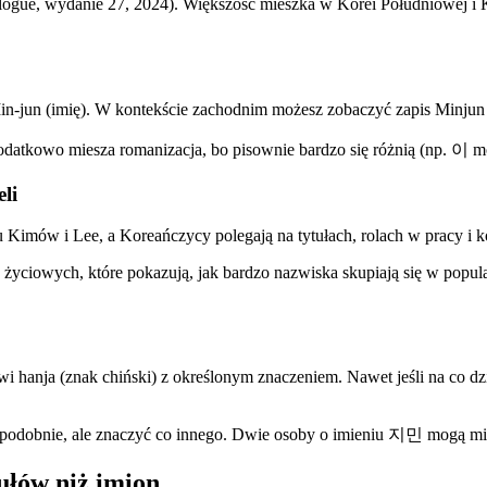
ogue, wydanie 27, 2024). Większość mieszka w Korei Południowej i Ko
un (imię). W kontekście zachodnim możesz zobaczyć zapis Minjun Kim
datkowo miesza romanizacja, bo pisownie bardzo się różnią (np. 이 m
li
Kimów i Lee, a Koreańczycy polegają na tytułach, rolach w pracy i k
eń życiowych, które pokazują, jak bardzo nazwiska skupiają się w popul
 hanja (znak chiński) z określonym znaczeniem. Nawet jeśli na co dzi
 podobnie, ale znaczyć co innego. Dwie osoby o imieniu 지민 mogą mie
tułów niż imion