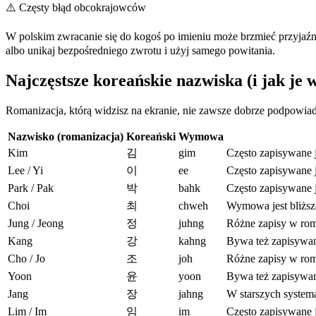
⚠️
Częsty błąd obcokrajowców
W polskim zwracanie się do kogoś po imieniu może brzmieć przyjaźni
albo unikaj bezpośredniego zwrotu i użyj samego powitania.
Najczęstsze koreańskie nazwiska (i jak je
Romanizacja, którą widzisz na ekranie, nie zawsze dobrze podpowiada
Nazwisko (romanizacja)
Koreański
Wymowa
Kim
김
gim
Często zapisywane 
Lee / Yi
이
ee
Często zapisywane j
Park / Pak
박
bahk
Często zapisywane j
Choi
최
chweh
Wymowa jest bliższa
Jung / Jeong
정
juhng
Różne zapisy w rom
Kang
강
kahng
Bywa też zapisywa
Cho / Jo
조
joh
Różne zapisy w roma
Yoon
윤
yoon
Bywa też zapisywan
Jang
장
jahng
W starszych system
Lim / Im
임
im
Często zapisywane j