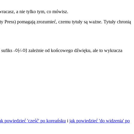
wracasz, a nie tylko tym, co mówisz.
ty Press) pomagają zrozumieć, czemu tytuły są ważne. Tytuły chronią
zny sufiks -아/-야 zależnie od końcowego dźwięku, ale to wykracza
ak powiedzieć 'cześć' po koreańsku
i
jak powiedzieć 'do widzenia' po