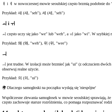
ㅐ i ㅔ w nowoczesnej mowie seoulskiej często brzmią podobnie do "e
Przykład: 새 (새, "seh"), 세 (세, "seh")
ㅚ i ㅟ
ㅚ często uczy się jako "we" lub "weh", a ㅟ jako "wi". W szybkiej 
Przykład: 왜 (왜, "weh"), 위 (위, "wee")
ㅢ
ㅢ jest trudne. W izolacji może brzmieć jak "ui" (z odczuciem dwóch c
obserwuj realne użycie.
Przykład: 의 (의, "ui")
🌍
Dlaczego samogłoski na początku wydają się 'niespójne'
Współczesne zlewania samogłosek w mowie seoulskiej sprawiają, że n
często zachowuje starsze rozróżnienia, co pomaga rozpoznawać rod