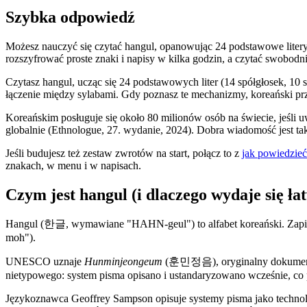
Szybka odpowiedź
Możesz nauczyć się czytać hangul, opanowując 24 podstawowe litery, 
rozszyfrować proste znaki i napisy w kilka godzin, a czytać swobodni
Czytasz hangul, ucząc się 24 podstawowych liter (14 spółgłosek, 10
łączenie między sylabami. Gdy poznasz te mechanizmy, koreański prz
Koreańskim posługuje się około 80 milionów osób na świecie, jeśli 
globalnie (Ethnologue, 27. wydanie, 2024). Dobra wiadomość jest t
Jeśli budujesz też zestaw zwrotów na start, połącz to z
jak powiedzieć
znakach, w menu i w napisach.
Czym jest hangul (i dlaczego wydaje się ła
Hangul (한글, wymawiane "HAHN-geul") to alfabet koreański. Zapisu
moh").
UNESCO uznaje
Hunminjeongeum
(훈민정음), oryginalny dokument op
nietypowego: system pisma opisano i ustandaryzowano wcześnie, co 
Językoznawca Geoffrey Sampson opisuje systemy pisma jako technologi