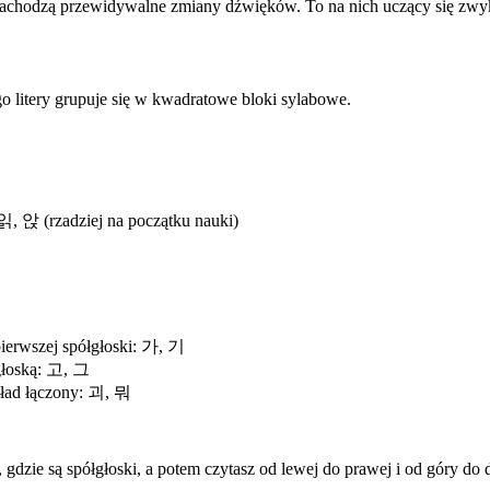
 zachodzą przewidywalne zmiany dźwięków. To na nich uczący się zwyk
tego litery grupuje się w kwadratowe bloki sylabowe.
읽, 앉 (rzadziej na początku nauki)
ierwszej spółgłoski: 가, 기
głoską: 고, 그
ad łączony: 괴, 뭐
dzie są spółgłoski, a potem czytasz od lewej do prawej i od góry do 