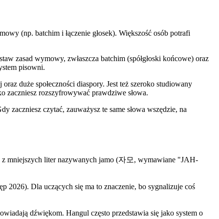
mowy (np. batchim i łączenie głosek). Większość osób potrafi
 zestaw zasad wymowy, zwłaszcza batchim (spółgłoski końcowe) oraz
ystem pisowni.
oraz duże społeczności diaspory. Jest też szeroko studiowany
ybko zaczniesz rozszyfrowywać prawdziwe słowa.
Gdy zaczniesz czytać, zauważysz te same słowa wszędzie, na
się z mniejszych liter nazywanych jamo (자모, wymawiane "JAH-
026). Dla uczących się ma to znaczenie, bo sygnalizuje coś
dpowiadają dźwiękom. Hangul często przedstawia się jako system o