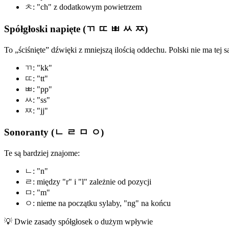
ㅊ: "ch" z dodatkowym powietrzem
Spółgłoski napięte (ㄲ ㄸ ㅃ ㅆ ㅉ)
To „ściśnięte” dźwięki z mniejszą ilością oddechu. Polski nie ma tej s
ㄲ: "kk"
ㄸ: "tt"
ㅃ: "pp"
ㅆ: "ss"
ㅉ: "jj"
Sonoranty (ㄴ ㄹ ㅁ ㅇ)
Te są bardziej znajome:
ㄴ: "n"
ㄹ: między "r" i "l" zależnie od pozycji
ㅁ: "m"
ㅇ: nieme na początku sylaby, "ng" na końcu
💡
Dwie zasady spółgłosek o dużym wpływie