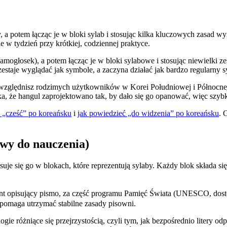
a potem łącząc je w bloki sylab i stosując kilka kluczowych zasad wy
e w tydzień przy krótkiej, codziennej praktyce.
 samogłosek), a potem łącząc je w bloki sylabowe i stosując niewielki
estaje wyglądać jak symbole, a zaczyna działać jak bardzo regularny s
uwzględnisz rodzimych użytkowników w Korei Południowej i Północnej 
aka, że hangul zaprojektowano tak, by dało się go opanować, więc sz
 „cześć” po koreańsku
i
jak powiedzieć „do widzenia” po koreańsku
. 
twy do nauczenia)
je się go w blokach, które reprezentują sylaby. Każdy blok składa 
isujący pismo, za część programu Pamięć Świata (UNESCO, dostęp 2
pomaga utrzymać stabilne zasady pisowni.
e różniące się przejrzystością, czyli tym, jak bezpośrednio litery o