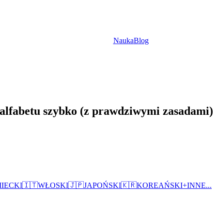
Nauka
Blog
 alfabetu szybko (z prawdziwymi zasadami)
IECKI
🇮🇹
WŁOSKI
🇯🇵
JAPOŃSKI
🇰🇷
KOREAŃSKI
+
INNE...