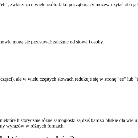
h", zwłaszcza u wielu osób. Jako początkujący możesz czytać oba ja
mowie mogą się przesuwać zależnie od słowa i osoby.
zęści), ale w wielu częstych słowach redukuje się w stronę "ee" lub "e
iektóre historycznie różne samogłoski są dziś bardzo bliskie dla wie
ziny wyrazów w różnych formach.