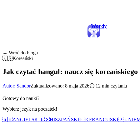
Wordy
← Wróć do bloga
🇰🇷
Koreański
Jak czytać hangul: naucz się koreańskiego
Autor: Sandor
Zaktualizowano: 8 maja 2026
⏱
12 min czytania
Gotowy do nauki?
Wybierz jezyk na poczatek!
🇬🇧
ANGIELSKI
🇪🇸
HISZPAŃSKI
🇫🇷
FRANCUSKI
🇩🇪
NIEM