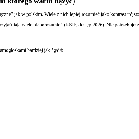
do którego warto dążyć)
ęczne” jak w polskim. Wiele z nich lepiej rozumieć jako kontrast trójs
yjaśniają wiele nieporozumień (KSIF, dostęp 2026). Nie potrzebujesz p
amogłoskami bardziej jak "g/d/b".