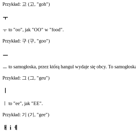
Przykład: 고 (고, "goh")
ㅜ
ㅜ to "oo", jak "OO" w "food".
Przykład: 구 (구, "goo")
ㅡ
ㅡ to samogłoska, przez którą hangul wydaje się obcy. To samogłosk
Przykład: 그 (그, "geu")
ㅣ
ㅣ to "ee", jak "EE".
Przykład: 기 (기, "gee")
ㅐ i ㅔ