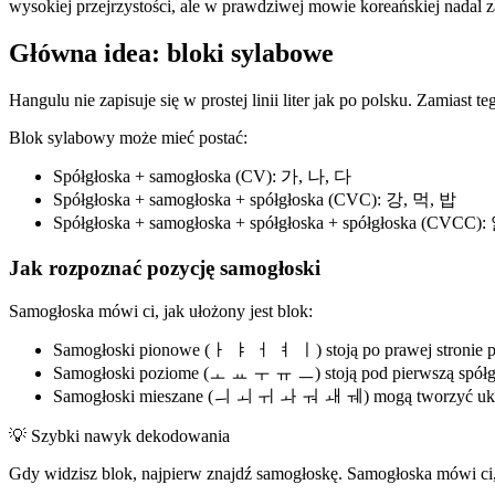
wysokiej przejrzystości, ale w prawdziwej mowie koreańskiej nadal
Główna idea: bloki sylabowe
Hangulu nie zapisuje się w prostej linii liter jak po polsku. Zamiast 
Blok sylabowy może mieć postać:
Spółgłoska + samogłoska (CV): 가, 나, 다
Spółgłoska + samogłoska + spółgłoska (CVC): 강, 먹, 밥
Spółgłoska + samogłoska + spółgłoska + spółgłoska (CVCC): 
Jak rozpoznać pozycję samogłoski
Samogłoska mówi ci, jak ułożony jest blok:
Samogłoski pionowe (ㅏ ㅑ ㅓ ㅕ ㅣ) stoją po prawej stronie p
Samogłoski poziome (ㅗ ㅛ ㅜ ㅠ ㅡ) stoją pod pierwszą spół
Samogłoski mieszane (ㅢ ㅚ ㅟ ㅘ ㅝ ㅙ ㅞ) mogą tworzyć ukł
💡
Szybki nawyk dekodowania
Gdy widzisz blok, najpierw znajdź samogłoskę. Samogłoska mówi ci, g