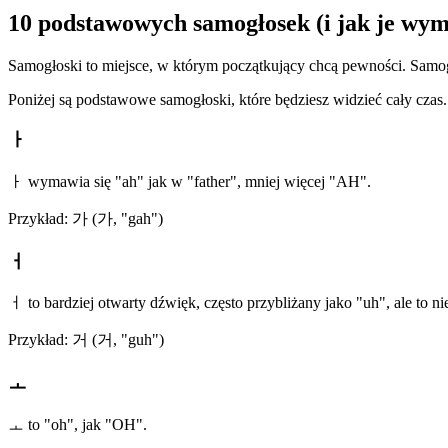
10 podstawowych samogłosek (i jak je wy
Samogłoski to miejsce, w którym początkujący chcą pewności. Samogło
Poniżej są podstawowe samogłoski, które będziesz widzieć cały czas
ㅏ
ㅏ wymawia się "ah" jak w "father", mniej więcej "AH".
Przykład: 가 (가, "gah")
ㅓ
ㅓ to bardziej otwarty dźwięk, często przybliżany jako "uh", ale to 
Przykład: 거 (거, "guh")
ㅗ
ㅗ to "oh", jak "OH".