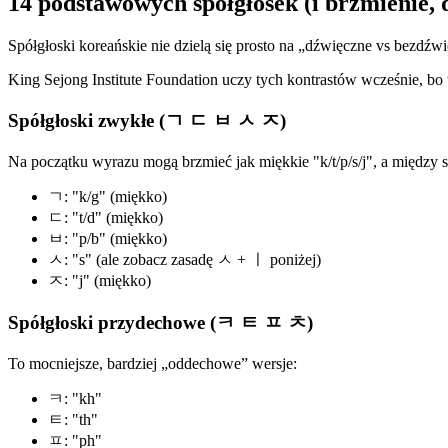
14 podstawowych spółgłosek (i brzmienie, 
Spółgłoski koreańskie nie dzielą się prosto na „dźwięczne vs bezdźwi
King Sejong Institute Foundation uczy tych kontrastów wcześnie, bo w
Spółgłoski zwykłe (ㄱ ㄷ ㅂ ㅅ ㅈ)
Na początku wyrazu mogą brzmieć jak miękkie "k/t/p/s/j", a między s
ㄱ: "k/g" (miękko)
ㄷ: "t/d" (miękko)
ㅂ: "p/b" (miękko)
ㅅ: "s" (ale zobacz zasadę ㅅ + ㅣ poniżej)
ㅈ: "j" (miękko)
Spółgłoski przydechowe (ㅋ ㅌ ㅍ ㅊ)
To mocniejsze, bardziej „oddechowe” wersje:
ㅋ: "kh"
ㅌ: "th"
ㅍ: "ph"