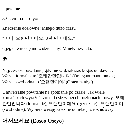
Uprzejme
/
O-raen-ma-ni-e-yo
/
Znaczenie dosłowne
:
Minęło dużo czasu
“
어머, 오랜만이에요! 3년 만이네요.
”
Ojej, dawno się nie widzieliśmy! Minęły trzy lata.
🌍
Najczęstsze powitanie, gdy nie widziałeś/aś kogoś od dawna.
Wersja formalna to '오래간만입니다' (Oraegannmannimnida).
Wersja swobodna to '오랜만이야' (Oraenmaniya).
Uniwersalne powitanie na spotkanie po czasie. Jak wiele
koreańskich wyrażeń, zmienia się w trzech poziomach mowy: 오래
간만입니다 (formalnie), 오랜만이에요 (grzecznie) i 오랜만이야
(swobodnie). Wybierz wersję zależnie od relacji z rozmówcą.
어서오세요 (Eoseo Oseyo)