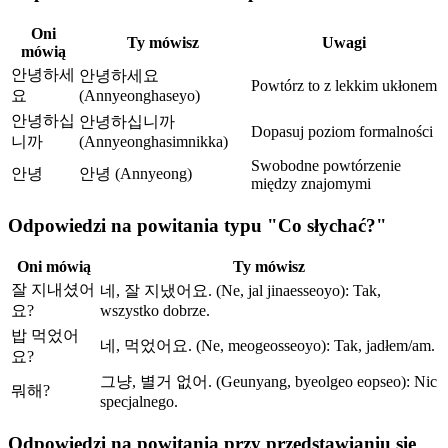
Oni
Ty mówisz
Uwagi
mówią
안녕하세
안녕하세요
Powtórz to z lekkim ukłonem
요
(Annyeonghaseyo)
안녕하십
안녕하십니까
Dopasuj poziom formalności
니까
(Annyeonghasimnikka)
Swobodne powtórzenie
안녕
안녕 (Annyeong)
między znajomymi
Odpowiedzi na powitania typu "Co słychać?"
Oni mówią
Ty mówisz
잘 지내셨어
네, 잘 지냈어요. (Ne, jal jinaesseoyo): Tak,
요?
wszystko dobrze.
밥 먹었어
네, 먹었어요. (Ne, meogeosseoyo): Tak, jadłem/am.
요?
그냥, 별거 없어. (Geunyang, byeolgeo eopseo): Nic
뭐해?
specjalnego.
Odpowiedzi na powitania przy przedstawianiu się