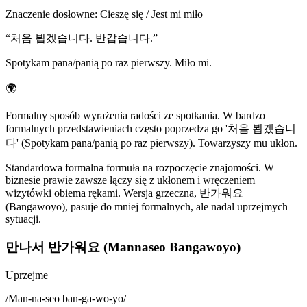
Znaczenie dosłowne
:
Cieszę się / Jest mi miło
“
처음 뵙겠습니다. 반갑습니다.
”
Spotykam pana/panią po raz pierwszy. Miło mi.
🌍
Formalny sposób wyrażenia radości ze spotkania. W bardzo
formalnych przedstawieniach często poprzedza go '처음 뵙겠습니
다' (Spotykam pana/panią po raz pierwszy). Towarzyszy mu ukłon.
Standardowa formalna formuła na rozpoczęcie znajomości. W
biznesie prawie zawsze łączy się z ukłonem i wręczeniem
wizytówki obiema rękami. Wersja grzeczna, 반가워요
(Bangawoyo), pasuje do mniej formalnych, ale nadal uprzejmych
sytuacji.
만나서 반가워요 (Mannaseo Bangawoyo)
Uprzejme
/
Man-na-seo ban-ga-wo-yo
/