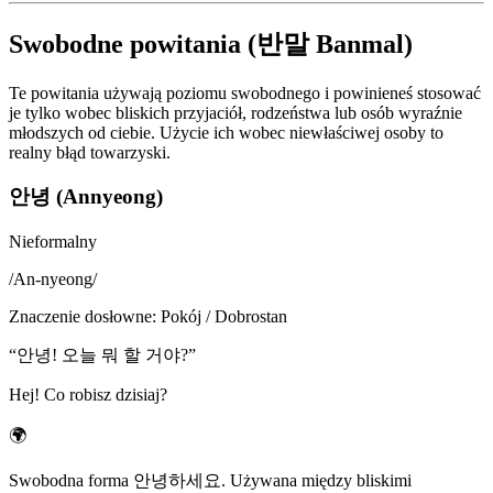
Swobodne powitania (반말 Banmal)
Te powitania używają poziomu swobodnego i powinieneś stosować
je tylko wobec bliskich przyjaciół, rodzeństwa lub osób wyraźnie
młodszych od ciebie. Użycie ich wobec niewłaściwej osoby to
realny błąd towarzyski.
안녕 (Annyeong)
Nieformalny
/
An-nyeong
/
Znaczenie dosłowne
:
Pokój / Dobrostan
“
안녕! 오늘 뭐 할 거야?
”
Hej! Co robisz dzisiaj?
🌍
Swobodna forma 안녕하세요. Używana między bliskimi