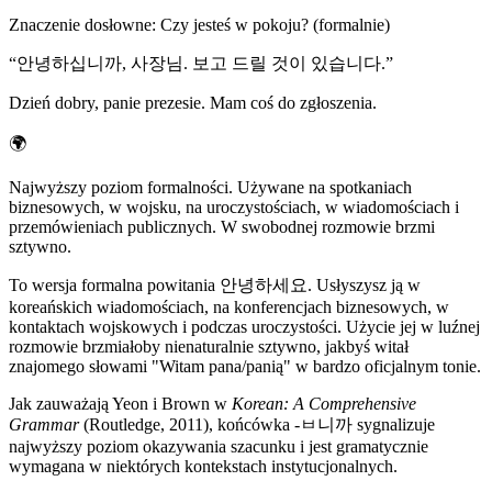
Znaczenie dosłowne
:
Czy jesteś w pokoju? (formalnie)
“
안녕하십니까, 사장님. 보고 드릴 것이 있습니다.
”
Dzień dobry, panie prezesie. Mam coś do zgłoszenia.
🌍
Najwyższy poziom formalności. Używane na spotkaniach
biznesowych, w wojsku, na uroczystościach, w wiadomościach i
przemówieniach publicznych. W swobodnej rozmowie brzmi
sztywno.
To wersja formalna powitania 안녕하세요. Usłyszysz ją w
koreańskich wiadomościach, na konferencjach biznesowych, w
kontaktach wojskowych i podczas uroczystości. Użycie jej w luźnej
rozmowie brzmiałoby nienaturalnie sztywno, jakbyś witał
znajomego słowami "Witam pana/panią" w bardzo oficjalnym tonie.
Jak zauważają Yeon i Brown w
Korean: A Comprehensive
Grammar
(Routledge, 2011), końcówka -ㅂ니까 sygnalizuje
najwyższy poziom okazywania szacunku i jest gramatycznie
wymagana w niektórych kontekstach instytucjonalnych.