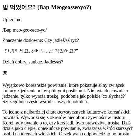
밥 먹었어요? (Bap Meogeosseoyo?)
Uprzejme
/
Bap meo-geo-sseo-yo
/
Znaczenie dosłowne
:
Czy jadłeś/aś ryż?
“
안녕하세요, 선배님. 밥 먹었어요?
”
Dzień dobry, sunbae. Jadłeś/aś?
🌍
Wyjątkowo koreańskie powitanie, które pokazuje silny związek
kultury z jedzeniem i wspólnymi posiłkami. Nie pyta dosłownie o
jedzenie, tylko wyraża troskę, podobnie jak polskie 'co słychać?'
Szczególnie częste wśród starszych pokoleń.
To jedno z najbardziej charakterystycznych kulturowo koreańskich
powitań. Wywodzi się z okresów niedoboru żywności w historii
Korei, gdy pytanie o to, czy ktoś jadł, było prawdziwą troską. Dziś
działa jako ciepłe, opiekuńcze powitanie, zwłaszcza wśród starszych
osób i na terenach wiejskich. Oczekiwana odpowiedź to po prostu