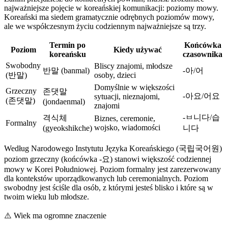
najważniejsze pojęcie w koreańskiej komunikacji: poziomy mowy.
Koreański ma siedem gramatycznie odrębnych poziomów mowy,
ale we współczesnym życiu codziennym najważniejsze są trzy.
Termin po
Końcówka
Poziom
Kiedy używać
koreańsku
czasownika
Swobodny
Bliscy znajomi, młodsze
반말 (banmal)
-아/어
(반말)
osoby, dzieci
Domyślnie w większości
Grzeczny
존댓말
-아요/어요
sytuacji, nieznajomi,
(존댓말)
(jondaenmal)
znajomi
-ㅂ니다/습
격식체
Biznes, ceremonie,
Formalny
wojsko, wiadomości
(gyeokshikche)
니다
Według Narodowego Instytutu Języka Koreańskiego (국립국어원)
poziom grzeczny (końcówka -요) stanowi większość codziennej
mowy w Korei Południowej. Poziom formalny jest zarezerwowany
dla kontekstów uporządkowanych lub ceremonialnych. Poziom
swobodny jest ściśle dla osób, z którymi jesteś blisko i które są w
twoim wieku lub młodsze.
⚠️
Wiek ma ogromne znaczenie