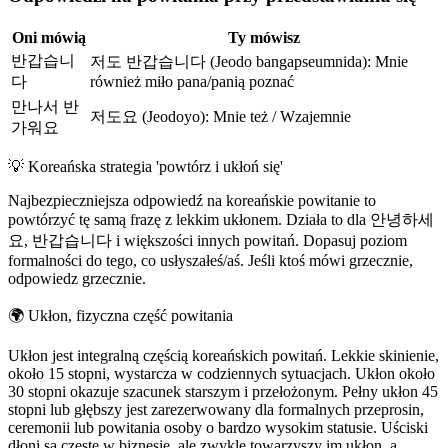
Oni mówią
Ty mówisz
반갑습니
저도 반갑습니다 (Jeodo bangapseumnida): Mnie
다
również miło pana/panią poznać
만나서 반
저도요 (Jeodoyo): Mnie też / Wzajemnie
가워요
💡
Koreańska strategia 'powtórz i ukłoń się'
Najbezpieczniejsza odpowiedź na koreańskie powitanie to
powtórzyć tę samą frazę z lekkim ukłonem. Działa to dla 안녕하세
요, 반갑습니다 i większości innych powitań. Dopasuj poziom
formalności do tego, co usłyszałeś/aś. Jeśli ktoś mówi grzecznie,
odpowiedz grzecznie.
🌍
Ukłon, fizyczna część powitania
Ukłon jest integralną częścią koreańskich powitań. Lekkie skinienie,
około 15 stopni, wystarcza w codziennych sytuacjach. Ukłon około
30 stopni okazuje szacunek starszym i przełożonym. Pełny ukłon 45
stopni lub głębszy jest zarezerwowany dla formalnych przeprosin,
ceremonii lub powitania osoby o bardzo wysokim statusie. Uściski
dłoni są częste w biznesie, ale zwykle towarzyszy im ukłon, a