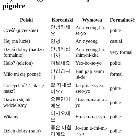
pigułce
Polski
Koreański
Wymowa
Formalność
안녕하세
An-nyeong-ha-
Cześć (grzecznie)
polite
se-yo
요
Hej (na luzie)
안녕
An-nyeong
casual
안녕하십
Dzień dobry (bardzo
An-nyeong-ha-
very formal
formalnie)
shim-ni-kka
니까
Halo? (telefon)
여보세요
Yeo-bo-se-yo
polite
반갑습니
Ban-gap-seum-
Miło mi cię poznać
formal
ni-da
다
잘 지내셨
Co słychać? / Jak się
Jal ji-nae-syeo-
polite
masz?
sseo-yo
어요?
오랜만이
Dawno się nie
O-raen-ma-ni-e-
polite
widzieliśmy
yo
에요
어서오세
Witamy
Eo-seo-o-se-yo
polite
요
좋은 아침
Jo-eun a-chi-mi-
Dzień dobry (rano)
polite
e-yo
이에요