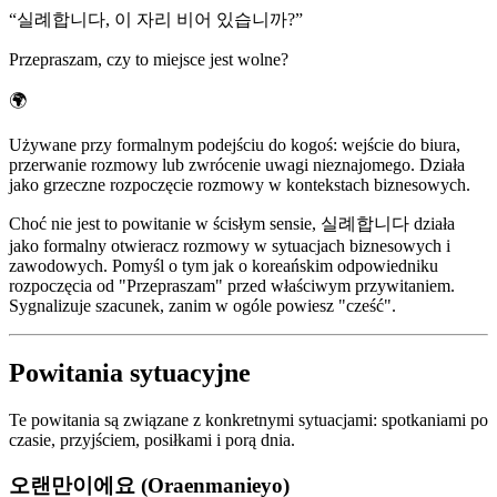
“
실례합니다, 이 자리 비어 있습니까?
”
Przepraszam, czy to miejsce jest wolne?
🌍
Używane przy formalnym podejściu do kogoś: wejście do biura,
przerwanie rozmowy lub zwrócenie uwagi nieznajomego. Działa
jako grzeczne rozpoczęcie rozmowy w kontekstach biznesowych.
Choć nie jest to powitanie w ścisłym sensie, 실례합니다 działa
jako formalny otwieracz rozmowy w sytuacjach biznesowych i
zawodowych. Pomyśl o tym jak o koreańskim odpowiedniku
rozpoczęcia od "Przepraszam" przed właściwym przywitaniem.
Sygnalizuje szacunek, zanim w ogóle powiesz "cześć".
Powitania sytuacyjne
Te powitania są związane z konkretnymi sytuacjami: spotkaniami po
czasie, przyjściem, posiłkami i porą dnia.
오랜만이에요 (Oraenmanieyo)