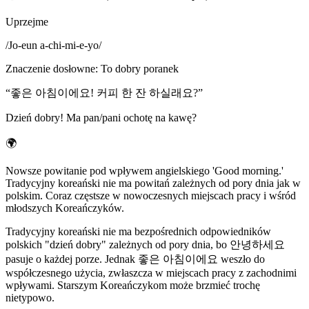
Uprzejme
/
Jo-eun a-chi-mi-e-yo
/
Znaczenie dosłowne
:
To dobry poranek
“
좋은 아침이에요! 커피 한 잔 하실래요?
”
Dzień dobry! Ma pan/pani ochotę na kawę?
🌍
Nowsze powitanie pod wpływem angielskiego 'Good morning.'
Tradycyjny koreański nie ma powitań zależnych od pory dnia jak w
polskim. Coraz częstsze w nowoczesnych miejscach pracy i wśród
młodszych Koreańczyków.
Tradycyjny koreański nie ma bezpośrednich odpowiedników
polskich "dzień dobry" zależnych od pory dnia, bo 안녕하세요
pasuje o każdej porze. Jednak 좋은 아침이에요 weszło do
współczesnego użycia, zwłaszcza w miejscach pracy z zachodnimi
wpływami. Starszym Koreańczykom może brzmieć trochę
nietypowo.