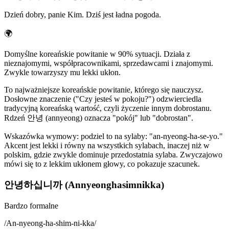
Dzień dobry, panie Kim. Dziś jest ładna pogoda.
🌍
Domyślne koreańskie powitanie w 90% sytuacji. Działa z
nieznajomymi, współpracownikami, sprzedawcami i znajomymi.
Zwykle towarzyszy mu lekki ukłon.
To najważniejsze koreańskie powitanie, którego się nauczysz.
Dosłowne znaczenie ("Czy jesteś w pokoju?") odzwierciedla
tradycyjną koreańską wartość, czyli życzenie innym dobrostanu.
Rdzeń 안녕 (annyeong) oznacza "pokój" lub "dobrostan".
Wskazówka wymowy: podziel to na sylaby: "an-nyeong-ha-se-yo."
Akcent jest lekki i równy na wszystkich sylabach, inaczej niż w
polskim, gdzie zwykle dominuje przedostatnia sylaba. Zwyczajowo
mówi się to z lekkim ukłonem głowy, co pokazuje szacunek.
안녕하십니까 (Annyeonghasimnikka)
Bardzo formalne
/
An-nyeong-ha-shim-ni-kka
/