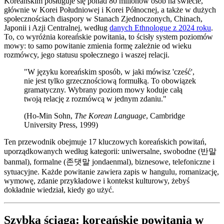
Koreańskim posługuje się ponad 80 milionów osób na świecie,
głównie w Korei Południowej i Korei Północnej, a także w dużych
społecznościach diaspory w Stanach Zjednoczonych, Chinach,
Japonii i Azji Centralnej, według
danych Ethnologue z 2024 roku
.
To, co wyróżnia koreańskie powitania, to ścisły system poziomów
mowy: to samo powitanie zmienia formę zależnie od wieku
rozmówcy, jego statusu społecznego i waszej relacji.
"W języku koreańskim sposób, w jaki mówisz 'cześć',
nie jest tylko grzecznościową formułką. To obowiązek
gramatyczny. Wybrany poziom mowy koduje całą
twoją relację z rozmówcą w jednym zdaniu."
(Ho-Min Sohn,
The Korean Language
, Cambridge
University Press, 1999)
Ten przewodnik obejmuje 17 kluczowych koreańskich powitań,
uporządkowanych według kategorii: uniwersalne, swobodne (반말
banmal), formalne (존댓말 jondaenmal), biznesowe, telefoniczne i
sytuacyjne. Każde powitanie zawiera zapis w hangulu, romanizację,
wymowę, zdanie przykładowe i kontekst kulturowy, żebyś
dokładnie wiedział, kiedy go użyć.
Szybka ściąga: koreańskie powitania w