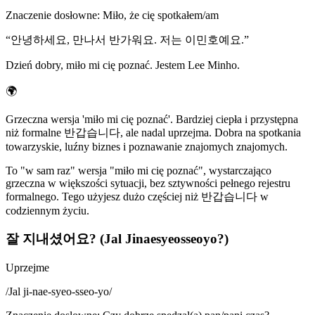
Znaczenie dosłowne
:
Miło, że cię spotkałem/am
“
안녕하세요, 만나서 반가워요. 저는 이민호예요.
”
Dzień dobry, miło mi cię poznać. Jestem Lee Minho.
🌍
Grzeczna wersja 'miło mi cię poznać'. Bardziej ciepła i przystępna
niż formalne 반갑습니다, ale nadal uprzejma. Dobra na spotkania
towarzyskie, luźny biznes i poznawanie znajomych znajomych.
To "w sam raz" wersja "miło mi cię poznać", wystarczająco
grzeczna w większości sytuacji, bez sztywności pełnego rejestru
formalnego. Tego użyjesz dużo częściej niż 반갑습니다 w
codziennym życiu.
잘 지내셨어요? (Jal Jinaesyeosseoyo?)
Uprzejme
/
Jal ji-nae-syeo-sseo-yo
/