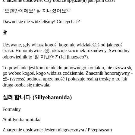
Znaczenie dosłowne
:
Czy dobrze spędzał(a) pan/pani czas?
“
오랜만이에요! 잘 지내셨어요?
”
Dawno się nie widzieliśmy! Co słychać?
🌍
Używane, gdy witasz kogoś, kogo nie widziałeś/aś od jakiegoś
czasu. Honoratywne -셨- okazuje szacunek rozmówcy. Swobodny
odpowiednik to '잘 지냈어?' (Jal jinaesseo?).
To powitanie jest konkretnie do ponownego kontaktu, nie używa się
go wobec kogoś, kogo widzisz codziennie. Znacznik honoratywny -
셨- (syeoss) podnosi uprzejmość i pokazuje realną troskę o to, jak
druga osoba się miewała.
실례합니다 (Sillyehamnida)
Formalny
/
Shil-lye-ham-ni-da
/
Znaczenie dosłowne
:
Jestem niegrzeczny/a / Przepraszam