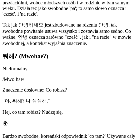
przyjaciółmi, wobec młodszych osób i w rodzinie w tym samym
wieku. Działa też jako swobodne 'pa'; to samo słowo oznacza i
'cześć', i 'na razie'.
Tak jak 안녕하세요 jest zbudowane na rdzeniu 안녕, tak
swobodne powitanie usuwa wszystko i zostawia samo sedno. Co
ważne, 안녕 oznacza zarówno "cześć", jak i "na razie" w mowie
swobodnej, a kontekst wyjaśnia znaczenie.
뭐해? (Mwohae?)
Nieformalny
/
Mwo-hae
/
Znaczenie dosłowne
:
Co robisz?
“
야, 뭐해? 나 심심해.
”
Hej, co tam robisz? Nudzę się.
🌍
Bardzo swobodne, koreański odpowiednik 'co tam?' Używane cały