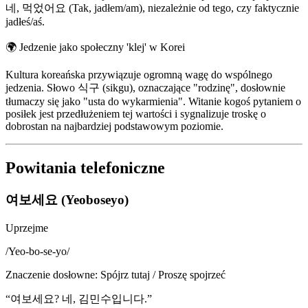
네, 먹었어요 (Tak, jadłem/am), niezależnie od tego, czy faktycznie
jadłeś/aś.
🌍
Jedzenie jako społeczny 'klej' w Korei
Kultura koreańska przywiązuje ogromną wagę do wspólnego
jedzenia. Słowo 식구 (sikgu), oznaczające "rodzinę", dosłownie
tłumaczy się jako "usta do wykarmienia". Witanie kogoś pytaniem o
posiłek jest przedłużeniem tej wartości i sygnalizuje troskę o
dobrostan na najbardziej podstawowym poziomie.
Powitania telefoniczne
여보세요 (Yeoboseyo)
Uprzejme
/
Yeo-bo-se-yo
/
Znaczenie dosłowne
:
Spójrz tutaj / Proszę spojrzeć
“
여보세요? 네, 김민수입니다.
”