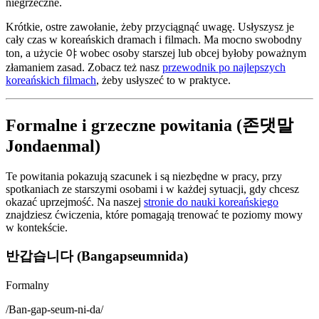
niegrzeczne.
Krótkie, ostre zawołanie, żeby przyciągnąć uwagę. Usłyszysz je
cały czas w koreańskich dramach i filmach. Ma mocno swobodny
ton, a użycie 야 wobec osoby starszej lub obcej byłoby poważnym
złamaniem zasad. Zobacz też nasz
przewodnik po najlepszych
koreańskich filmach
, żeby usłyszeć to w praktyce.
Formalne i grzeczne powitania (존댓말
Jondaenmal)
Te powitania pokazują szacunek i są niezbędne w pracy, przy
spotkaniach ze starszymi osobami i w każdej sytuacji, gdy chcesz
okazać uprzejmość. Na naszej
stronie do nauki koreańskiego
znajdziesz ćwiczenia, które pomagają trenować te poziomy mowy
w kontekście.
반갑습니다 (Bangapseumnida)
Formalny
/
Ban-gap-seum-ni-da
/