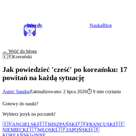
Wordy
Nauka
Blog
← Wróć do bloga
🇰🇷
Koreański
Jak powiedzieć 'cześć' po koreańsku: 17
powitań na każdą sytuację
Autor: Sandor
Zaktualizowano: 2 lipca 2026
⏱
9 min czytania
Gotowy do nauki?
Wybierz jezyk na poczatek!
🇬🇧
ANGIELSKI
🇪🇸
HISZPAŃSKI
🇫🇷
FRANCUSKI
🇩🇪
NIEMIECKI
🇮🇹
WŁOSKI
🇯🇵
JAPOŃSKI
🇰🇷
KOREAŃSKI
+
INNE...