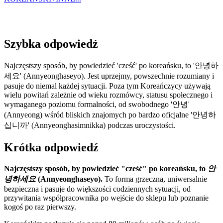
Szybka odpowiedź
Najczęstszy sposób, by powiedzieć 'cześć' po koreańsku, to '안녕하
세요' (Annyeonghaseyo). Jest uprzejmy, powszechnie rozumiany i
pasuje do niemal każdej sytuacji. Poza tym Koreańczycy używają
wielu powitań zależnie od wieku rozmówcy, statusu społecznego i
wymaganego poziomu formalności, od swobodnego '안녕'
(Annyeong) wśród bliskich znajomych po bardzo oficjalne '안녕하
십니까' (Annyeonghasimnikka) podczas uroczystości.
Krótka odpowiedź
Najczęstszy sposób, by powiedzieć "cześć" po koreańsku, to
안
녕하세요
(Annyeonghaseyo).
To forma grzeczna, uniwersalnie
bezpieczna i pasuje do większości codziennych sytuacji, od
przywitania współpracownika po wejście do sklepu lub poznanie
kogoś po raz pierwszy.