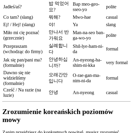
밥 먹었어
Bap meo-geo-
Jadłeś/aś?
polite
sseo-yo
요?
Co tam? (slang)
뭐해?
Mwo-hae
casual
Ej! / Hej! (slang)
야!
Ya
slang
만나서 반
Miło mi cię poznać
Man-na-seo ban-
polite
(grzecznie)
ga-wo-yo
가워요
실례합니
Przepraszam
Shil-lye-ham-ni-
formal
(wchodząc do firmy)
da
다
안녕하십
Jak się pan/pani ma?
An-nyeong-ha-
very formal
(formalnie)
shim-ni-kka
니까?
Dawno się nie
오래간만
O-rae-gan-ma-
widzieliśmy
formal
nim-ni-da
입니다
(formalnie)
Cześć / Na razie (na
안녕
An-nyeong
casual
luzie)
Zrozumienie koreańskich poziomów
mowy
Zanim przejdziesz do konkretnych powitań, musisz zrozumieć