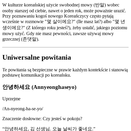
W kulturze koreańskiej użycie swobodnej mowy (반말) wobec
osoby starszej od ciebie, nawet o jeden rok, może poważnie urazić.
Przy poznawaniu kogoś nowego Koreańczycy często pytają
wcześnie w rozmowie "몇 살이에요?" (Ile masz lat?) albo "몇 년
생이에요?" (Z którego roku jesteś?), żeby ustalić, jakiego poziomu
mowy użyć. Gdy nie masz pewności, zawsze używaj mowy
grzecznej (존댓말).
Uniwersalne powitania
Te powitania są bezpieczne w prawie każdym kontekście i stanowią
podstawę komunikacji po koreańsku.
안녕하세요 (Annyeonghaseyo)
Uprzejme
/
An-nyeong-ha-se-yo
/
Znaczenie dosłowne
:
Czy jesteś w pokoju?
“
안녕하세요, 김 선생님. 오늘 날씨가 좋네요.
”