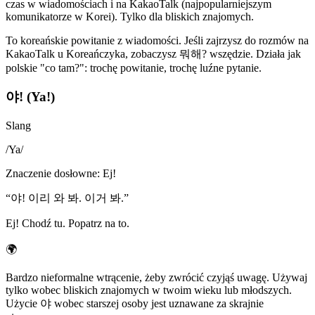
czas w wiadomościach i na KakaoTalk (najpopularniejszym
komunikatorze w Korei). Tylko dla bliskich znajomych.
To koreańskie powitanie z wiadomości. Jeśli zajrzysz do rozmów na
KakaoTalk u Koreańczyka, zobaczysz 뭐해? wszędzie. Działa jak
polskie "co tam?": trochę powitanie, trochę luźne pytanie.
야! (Ya!)
Slang
/
Ya
/
Znaczenie dosłowne
:
Ej!
“
야! 이리 와 봐. 이거 봐.
”
Ej! Chodź tu. Popatrz na to.
🌍
Bardzo nieformalne wtrącenie, żeby zwrócić czyjąś uwagę. Używaj
tylko wobec bliskich znajomych w twoim wieku lub młodszych.
Użycie 야 wobec starszej osoby jest uznawane za skrajnie