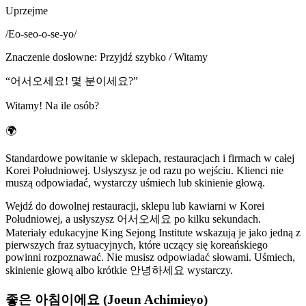
Uprzejme
/
Eo-seo-o-se-yo
/
Znaczenie dosłowne
:
Przyjdź szybko / Witamy
“
어서오세요! 몇 분이세요?
”
Witamy! Na ile osób?
🌍
Standardowe powitanie w sklepach, restauracjach i firmach w całej
Korei Południowej. Usłyszysz je od razu po wejściu. Klienci nie
muszą odpowiadać, wystarczy uśmiech lub skinienie głową.
Wejdź do dowolnej restauracji, sklepu lub kawiarni w Korei
Południowej, a usłyszysz 어서오세요 po kilku sekundach.
Materiały edukacyjne King Sejong Institute wskazują je jako jedną z
pierwszych fraz sytuacyjnych, które uczący się koreańskiego
powinni rozpoznawać. Nie musisz odpowiadać słowami. Uśmiech,
skinienie głową albo krótkie 안녕하세요 wystarczy.
좋은 아침이에요 (Joeun Achimieyo)