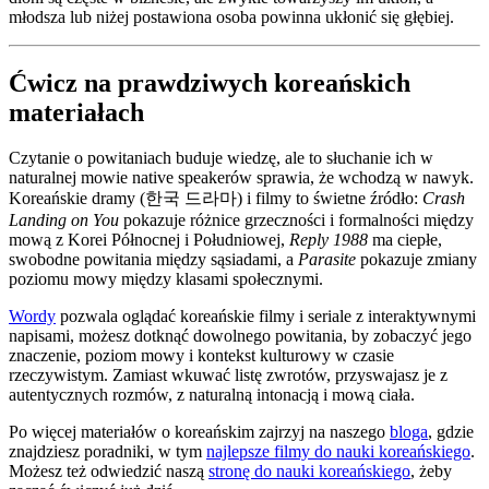
młodsza lub niżej postawiona osoba powinna ukłonić się głębiej.
Ćwicz na prawdziwych koreańskich
materiałach
Czytanie o powitaniach buduje wiedzę, ale to słuchanie ich w
naturalnej mowie native speakerów sprawia, że wchodzą w nawyk.
Koreańskie dramy (한국 드라마) i filmy to świetne źródło:
Crash
Landing on You
pokazuje różnice grzeczności i formalności między
mową z Korei Północnej i Południowej,
Reply 1988
ma ciepłe,
swobodne powitania między sąsiadami, a
Parasite
pokazuje zmiany
poziomu mowy między klasami społecznymi.
Wordy
pozwala oglądać koreańskie filmy i seriale z interaktywnymi
napisami, możesz dotknąć dowolnego powitania, by zobaczyć jego
znaczenie, poziom mowy i kontekst kulturowy w czasie
rzeczywistym. Zamiast wkuwać listę zwrotów, przyswajasz je z
autentycznych rozmów, z naturalną intonacją i mową ciała.
Po więcej materiałów o koreańskim zajrzyj na naszego
bloga
, gdzie
znajdziesz poradniki, w tym
najlepsze filmy do nauki koreańskiego
.
Możesz też odwiedzić naszą
stronę do nauki koreańskiego
, żeby