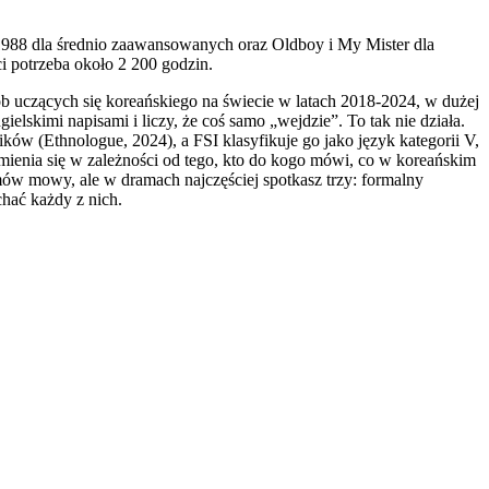
y 1988 dla średnio zaawansowanych oraz Oldboy i My Mister dla
i potrzeba około 2 200 godzin.
b uczących się koreańskiego na świecie w latach 2018-2024, w dużej
lskimi napisami i liczy, że coś samo „wejdzie”. To tak nie działa.
ików (Ethnologue, 2024), a FSI klasyfikuje go jako język kategorii V,
mienia się w zależności od tego, kto do kogo mówi, co w koreańskim
mów mowy, ale w dramach najczęściej spotkasz trzy: formalny
chać każdy z nich.