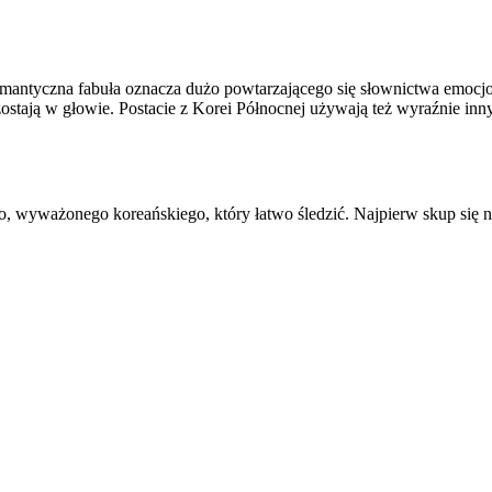
ntyczna fabuła oznacza dużo powtarzającego się słownictwa emocjon
a zostają w głowie. Postacie z Korei Północnej używają też wyraźnie 
 wyważonego koreańskiego, który łatwo śledzić. Najpierw skup się na