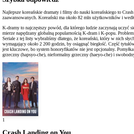
Najlepsze koreańskie dramaty i filmy do nauki koreańskiego to Cras
zaawansowanych. Koreański ma około 82 mln użytkowników i według FS
K-dramy to najczęstszy powód, dla którego ludzie zaczynają uczyć 
mierze napędzany globalną popularnością K-dram i K-popu. Problem w 
Seriale z tej listy wybraliśmy dlatego, że koreański, który w nich s
wymagający około 2 200 godzin, by osiągnąć biegłość. Część tytułów
jest kluczowe, bo system honoryfikatów nie jest opcjonalny. Pomył
grzeczny (hapsyo-che), nieformalny grzeczny (haeyo-che) i swobodny 
1
Crash Landing on You