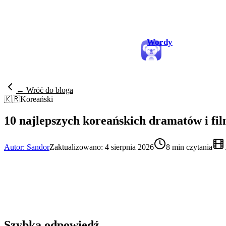
Wordy
← Wróć do bloga
🇰🇷
Koreański
10 najlepszych koreańskich dramatów i fi
Autor: Sandor
Zaktualizowano: 4 sierpnia 2026
8 min czytania
Szybka odpowiedź