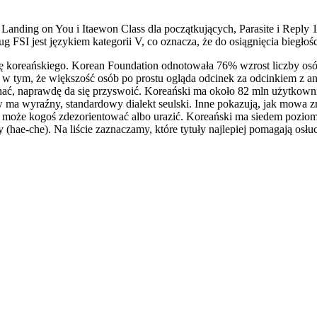
h Landing on You i Itaewon Class dla początkujących, Parasite i Repl
I jest językiem kategorii V, co oznacza, że do osiągnięcia biegłośc
się koreańskiego. Korean Foundation odnotowała 76% wzrost liczby osó
tym, że większość osób po prostu ogląda odcinek za odcinkiem z angie
łychać, naprawdę da się przyswoić. Koreański ma około 82 mln użytkown
 ma wyraźny, standardowy dialekt seulski. Inne pokazują, jak mowa z
ka może kogoś zdezorientować albo urazić. Koreański ma siedem pozio
(hae-che). Na liście zaznaczamy, które tytuły najlepiej pomagają osłu