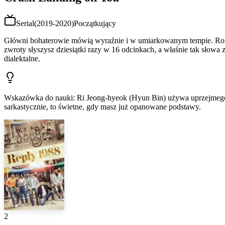
Serial
(
2019-2020
)
Początkujący
Główni bohaterowie mówią wyraźnie i w umiarkowanym tempie. Roma
zwroty słyszysz dziesiątki razy w 16 odcinkach, a właśnie tak słow
dialektalne.
Wskazówka do nauki
:
Ri Jeong-hyeok (Hyun Bin) używa uprzejmego,
sarkastycznie, to świetne, gdy masz już opanowane podstawy.
2