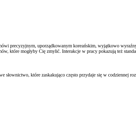
ówi precyzyjnym, uporządkowanym koreańskim, wyjątkowo wyraźnym 
omów, które mogłyby Cię zmylić. Interakcje w pracy pokazują też sta
 słownictwo, które zaskakująco często przydaje się w codziennej ro