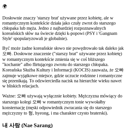
🌍
Dosłownie znaczy 'starszy brat' używane przez kobietę, ale w
romantycznym kontekście działa jako czuły zwrot do starszego
chłopaka lub męża. Jedno z najbardziej rozpoznawalnych
koreańskich słów na świecie dzięki k-popowi (PSY i 'Gangnam
Style' spopularyzowali je globalnie).
Być może żadne koreańskie słowo nie powędrowało tak daleko jak
오빠. Dosłowne znaczenie ("starszy brat" używane przez kobietę)
w romantycznym kontekście zmienia się w coś bliższego
"kochanie" albo flirtującego zwrotu do starszego chłopaka.
Koreańska Służba Kultury i Informacji (KOCIS) zauważa, że 오빠
zajmuje wyjątkowe miejsce, gdzie uczucie rodzinne i romantyczne
się przenikają. To odzwierciedla nacisk na hierarchie wieku nawet
w bliskich relacjach.
Ważne: 오빠 używają wyłącznie kobiety. Mężczyzna mówiący do
starszego kolegi 오빠 w romantycznym tonie wywołałby
konsternację (męski odpowiednik zwracania się do starszego
mężczyzny to 형, hyeong, i ma charakter czysto braterski).
내 사랑 (Nae Sarang)