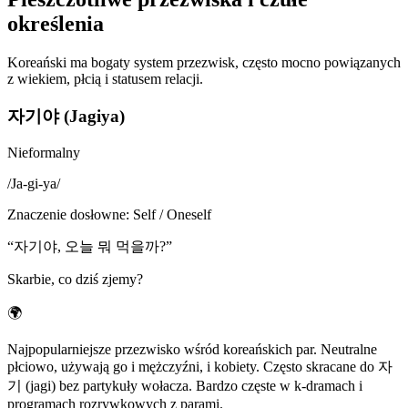
określenia
Koreański ma bogaty system przezwisk, często mocno powiązanych
z wiekiem, płcią i statusem relacji.
자기야 (Jagiya)
Nieformalny
/
Ja-gi-ya
/
Znaczenie dosłowne
:
Self / Oneself
“
자기야, 오늘 뭐 먹을까?
”
Skarbie, co dziś zjemy?
🌍
Najpopularniejsze przezwisko wśród koreańskich par. Neutralne
płciowo, używają go i mężczyźni, i kobiety. Często skracane do 자
기 (jagi) bez partykuły wołacza. Bardzo częste w k-dramach i
programach rozrywkowych z parami.