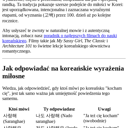
randką. Ta tradycja pokazuje szersze podejście do miłości w Korei:
jest uporządkowana, intencjonalna i zaznaczana wyraźnymi
etapami, od wyznania (고백) przez 100. dzień aż po kolejne
rocznice.
Aby usłyszeć te zwroty w naturalnej mowie i z autentyczną
intonacją, zobacz nasz
poradnik o najlepszych filmach do nauki
koreańskiego
. Filmy takie jak
My Sassy Girl
,
The Classic
i
Architecture 101
to świetne lekcje koreańskiego słownictwa
romantycznego.
Jak odpowiadać na koreańskie wyrażenia
miłosne
Wiedza, jak odpowiedzieć, gdy ktoś mówi po koreańsku "kocham
cię", jest tak samo ważna jak umiejętność powiedzenia tego
samemu.
Ktoś mówi
Ty odpowiadasz
Uwagi
사랑해
나도 사랑해 (Nado
"Ja też cię kocham"
(swobodnie)
(Saranghae)
saranghae)
사랑해요
저도 사랑해요 (Jeodo
"Ja też cię kocham"