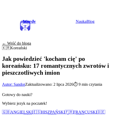
Wordy
Nauka
Blog
← Wróć do bloga
🇰🇷
Koreański
Jak powiedzieć 'kocham cię' po
koreańsku: 17 romantycznych zwrotów i
pieszczotliwych imion
Autor: Sandor
Zaktualizowano: 2 lipca 2026
⏱
9 min czytania
Gotowy do nauki?
Wybierz jezyk na poczatek!
🇬🇧
ANGIELSKI
🇪🇸
HISZPAŃSKI
🇫🇷
FRANCUSKI
🇩🇪