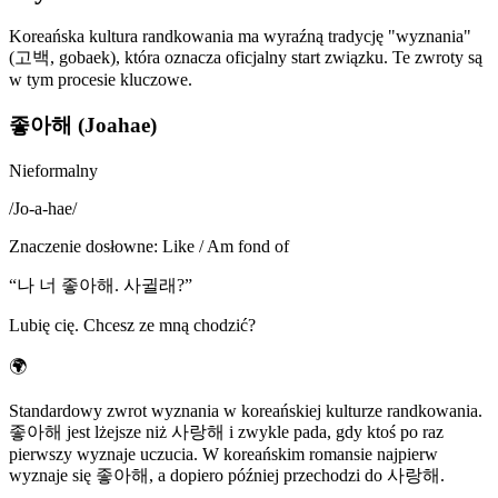
Koreańska kultura randkowania ma wyraźną tradycję "wyznania"
(고백, gobaek), która oznacza oficjalny start związku. Te zwroty są
w tym procesie kluczowe.
좋아해 (Joahae)
Nieformalny
/
Jo-a-hae
/
Znaczenie dosłowne
:
Like / Am fond of
“
나 너 좋아해. 사귈래?
”
Lubię cię. Chcesz ze mną chodzić?
🌍
Standardowy zwrot wyznania w koreańskiej kulturze randkowania.
좋아해 jest lżejsze niż 사랑해 i zwykle pada, gdy ktoś po raz
pierwszy wyznaje uczucia. W koreańskim romansie najpierw
wyznaje się 좋아해, a dopiero później przechodzi do 사랑해.