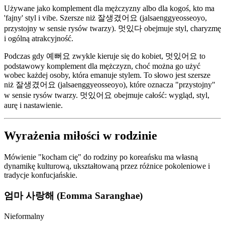
Używane jako komplement dla mężczyzny albo dla kogoś, kto ma
'fajny' styl i vibe. Szersze niż 잘생겼어요 (jalsaenggyeosseoyo,
przystojny w sensie rysów twarzy). 멋있다 obejmuje styl, charyzmę
i ogólną atrakcyjność.
Podczas gdy 예뻐요 zwykle kieruje się do kobiet, 멋있어요 to
podstawowy komplement dla mężczyzn, choć można go użyć
wobec każdej osoby, która emanuje stylem. To słowo jest szersze
niż 잘생겼어요 (jalsaenggyeosseoyo), które oznacza "przystojny"
w sensie rysów twarzy. 멋있어요 obejmuje całość: wygląd, styl,
aurę i nastawienie.
Wyrażenia miłości w rodzinie
Mówienie "kocham cię" do rodziny po koreańsku ma własną
dynamikę kulturową, ukształtowaną przez różnice pokoleniowe i
tradycje konfucjańskie.
엄마 사랑해 (Eomma Saranghae)
Nieformalny