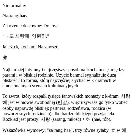
Nieformalny
/
Sa-rang-hae
/
Znaczenie dosłowne
:
Do love
“
나도 사랑해. 영원히.
”
Ja też cię kocham. Na zawsze.
🌍
Najbardziej intymny i najczęstszy sposób na 'kocham cię' między
parami i w bliskiej rodzinie. Użycie banmal sygnalizuje dużą
bliskość. To forma, którą najczęściej słychać w k-dramach w
emocjonalnych scenach kulminacyjnych.
To zwrot, który rozpalił tysiące fanowskich montaży z k-dram. 사랑
해 jest w mowie swobodnej (반말), więc używasz go tylko wobec
osoby naprawdę bliskiej: partnera, rodzeństwa, rodzica (w
nowoczesnych rodzinach) albo bardzo bliskiego przyjaciela.
Rozkład jest prosty: 사랑 (sarang, miłość) + 해 (hae, rób).
Wskazówka wymowy: "sa-rang-hae", trzy równe sylaby. ㅎ w 해