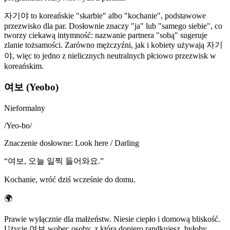
자기야 to koreańskie "skarbie" albo "kochanie", podstawowe
przezwisko dla par. Dosłownie znaczy "ja" lub "samego siebie", co
tworzy ciekawą intymność: nazwanie partnera "sobą" sugeruje
zlanie tożsamości. Zarówno mężczyźni, jak i kobiety używają 자기
야, więc to jedno z nielicznych neutralnych płciowo przezwisk w
koreańskim.
여보 (Yeobo)
Nieformalny
/
Yeo-bo
/
Znaczenie dosłowne
:
Look here / Darling
“
여보, 오늘 일찍 들어와요.
”
Kochanie, wróć dziś wcześnie do domu.
🌍
Prawie wyłącznie dla małżeństw. Niesie ciepło i domową bliskość.
Użycie 여보 wobec osoby, z którą dopiero randkujesz, byłoby