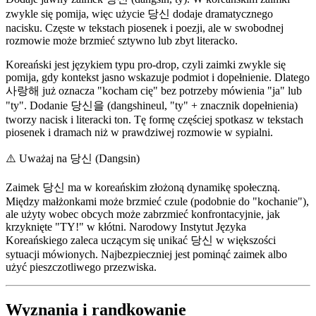
zwykle się pomija, więc użycie 당신 dodaje dramatycznego
nacisku. Częste w tekstach piosenek i poezji, ale w swobodnej
rozmowie może brzmieć sztywno lub zbyt literacko.
Koreański jest językiem typu pro-drop, czyli zaimki zwykle się
pomija, gdy kontekst jasno wskazuje podmiot i dopełnienie. Dlatego
사랑해 już oznacza "kocham cię" bez potrzeby mówienia "ja" lub
"ty". Dodanie 당신을 (dangshineul, "ty" + znacznik dopełnienia)
tworzy nacisk i literacki ton. Tę formę częściej spotkasz w tekstach
piosenek i dramach niż w prawdziwej rozmowie w sypialni.
⚠️
Uważaj na 당신 (Dangsin)
Zaimek 당신 ma w koreańskim złożoną dynamikę społeczną.
Między małżonkami może brzmieć czule (podobnie do "kochanie"),
ale użyty wobec obcych może zabrzmieć konfrontacyjnie, jak
krzyknięte "TY!" w kłótni. Narodowy Instytut Języka
Koreańskiego zaleca uczącym się unikać 당신 w większości
sytuacji mówionych. Najbezpieczniej jest pominąć zaimek albo
użyć pieszczotliwego przezwiska.
Wyznania i randkowanie