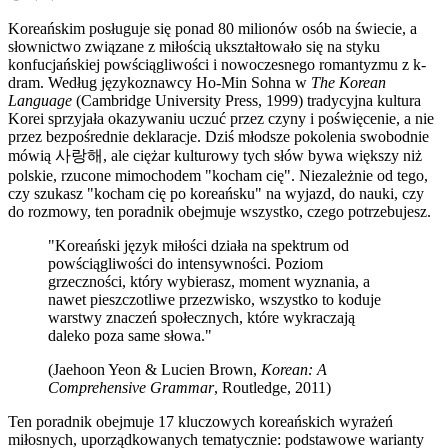
Koreańskim posługuje się ponad 80 milionów osób na świecie, a
słownictwo związane z miłością ukształtowało się na styku
konfucjańskiej powściągliwości i nowoczesnego romantyzmu z k-
dram. Według językoznawcy Ho-Min Sohna w
The Korean
Language
(Cambridge University Press, 1999) tradycyjna kultura
Korei sprzyjała okazywaniu uczuć przez czyny i poświęcenie, a nie
przez bezpośrednie deklaracje. Dziś młodsze pokolenia swobodnie
mówią 사랑해, ale ciężar kulturowy tych słów bywa większy niż
polskie, rzucone mimochodem "kocham cię". Niezależnie od tego,
czy szukasz "kocham cię po koreańsku" na wyjazd, do nauki, czy
do rozmowy, ten poradnik obejmuje wszystko, czego potrzebujesz.
"Koreański język miłości działa na spektrum od
powściągliwości do intensywności. Poziom
grzeczności, który wybierasz, moment wyznania, a
nawet pieszczotliwe przezwisko, wszystko to koduje
warstwy znaczeń społecznych, które wykraczają
daleko poza same słowa."
(Jaehoon Yeon & Lucien Brown,
Korean: A
Comprehensive Grammar
, Routledge, 2011)
Ten poradnik obejmuje 17 kluczowych koreańskich wyrażeń
miłosnych, uporządkowanych tematycznie: podstawowe warianty