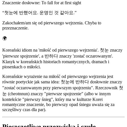
Znaczenie dosłowne
:
To fall for at first sight
“
첫눈에 반했어요. 운명인 것 같아요.
”
Zakochałem/am się od pierwszego wejrzenia. Chyba to
przeznaczenie.
🌍
Koreański idiom na 'miłość od pierwszego wejrzenia'. 첫눈 znaczy
'pierwsze spojrzenie', a 반하다 znaczy 'zostać oczarowanym'.
Klasyk w koreańskich historiach romantycznych, dramach i
piosenkach o miłości.
Koreańskie wyrażenie na miłość od pierwszego wejrzenia jest
równie poetyckie jak sama idea: 첫눈에 반하다 dosłownie znaczy
"zostać oczarowanym przy pierwszym spojrzeniu". Rzeczownik 첫
눈 (cheotnnun) znaczy "pierwsze spojrzenie" (albo w innym
kontekście "pierwszy śnieg", który ma w kulturze Korei
romantyczne znaczenie, bo pierwszy opad śniegu uważa się za
szczęśliwy czas dla par).
Pieszczotliwe przezwiska i czułe