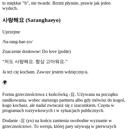
to miękkie "h", nie twarde. Brzmi płynnie, prawie jak jeden
wydech.
사랑해요 (Saranghaeyo)
Uprzejme
/
Sa-rang-hae-yo
/
Znaczenie dosłowne
:
Do love (polite)
“
저도 사랑해요. 항상 고마워요.
”
Ja też cię kocham. Zawsze jestem wdzięczny/a.
🌍
Forma grzecznościowa z końcówką -요. Używana na początku
randkowania, wobec starszego partnera albo gdy mówisz do kogoś,
kogo kochasz, ale nadal zwracasz się z szacunkiem. Częsta w
programach rozrywkowych i w sytuacjach publicznych.
Dodanie -요 (yo) na końcu zamienia swobodne wyznanie w
grzecznościowe. To wersja, której pary używają w pierwszych