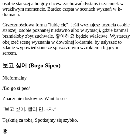
osobie starszej albo gdy chcesz zachować dystans i szacunek w
wrażliwym momencie. Bardzo częsta w scenach wyznań w k-
dramach.
Grzecznościowa forma "lubię cię". Jeśli wyznajesz uczucia osobie
starszej, osobie poznanej niedawno albo w sytuacji, gdzie banmal
brzmiałoby zbyt zuchwale, 좋아해요 będzie właściwe. Wystarczy
obejrzeć scenę wyznania w dowolnej k-dramie, by usłyszeć to
zdanie wypowiedziane ze spuszczonym wzrokiem i bijącym
sercem.
보고 싶어 (Bogo Sipeo)
Nieformalny
/
Bo-go si-peo
/
Znaczenie dosłowne
:
Want to see
“
보고 싶어. 빨리 만나자.
”
Tęsknię za tobą. Spotkajmy się szybko.
🌍