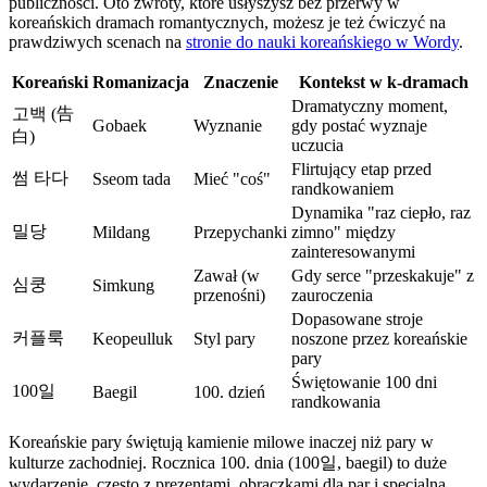
publiczności. Oto zwroty, które usłyszysz bez przerwy w
koreańskich dramach romantycznych, możesz je też ćwiczyć na
prawdziwych scenach na
stronie do nauki koreańskiego w Wordy
.
Koreański
Romanizacja
Znaczenie
Kontekst w k-dramach
Dramatyczny moment,
고백 (告
Gobaek
Wyznanie
gdy postać wyznaje
白)
uczucia
Flirtujący etap przed
썸 타다
Sseom tada
Mieć "coś"
randkowaniem
Dynamika "raz ciepło, raz
밀당
Mildang
Przepychanki
zimno" między
zainteresowanymi
Zawał (w
Gdy serce "przeskakuje" z
심쿵
Simkung
przenośni)
zauroczenia
Dopasowane stroje
커플룩
Keopeulluk
Styl pary
noszone przez koreańskie
pary
Świętowanie 100 dni
100일
Baegil
100. dzień
randkowania
Koreańskie pary świętują kamienie milowe inaczej niż pary w
kulturze zachodniej. Rocznica 100. dnia (100일, baegil) to duże
wydarzenie, często z prezentami, obrączkami dla par i specjalną