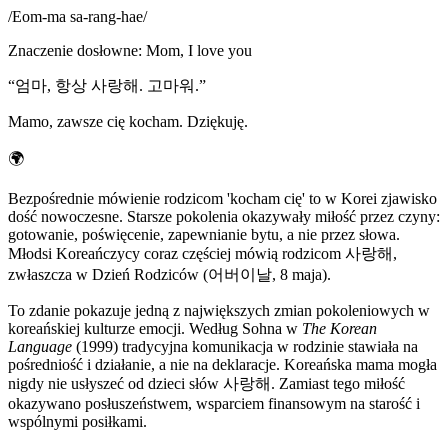
/
Eom-ma sa-rang-hae
/
Znaczenie dosłowne
:
Mom, I love you
“
엄마, 항상 사랑해. 고마워.
”
Mamo, zawsze cię kocham. Dziękuję.
🌍
Bezpośrednie mówienie rodzicom 'kocham cię' to w Korei zjawisko
dość nowoczesne. Starsze pokolenia okazywały miłość przez czyny:
gotowanie, poświęcenie, zapewnianie bytu, a nie przez słowa.
Młodsi Koreańczycy coraz częściej mówią rodzicom 사랑해,
zwłaszcza w Dzień Rodziców (어버이날, 8 maja).
To zdanie pokazuje jedną z największych zmian pokoleniowych w
koreańskiej kulturze emocji. Według Sohna w
The Korean
Language
(1999) tradycyjna komunikacja w rodzinie stawiała na
pośredniość i działanie, a nie na deklaracje. Koreańska mama mogła
nigdy nie usłyszeć od dzieci słów 사랑해. Zamiast tego miłość
okazywano posłuszeństwem, wsparciem finansowym na starość i
wspólnymi posiłkami.