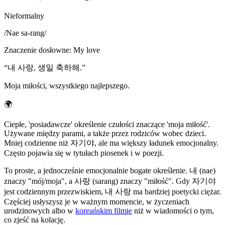
Nieformalny
/
Nae sa-rang
/
Znaczenie dosłowne
:
My love
“
내 사랑, 생일 축하해.
”
Moja miłości, wszystkiego najlepszego.
🌍
Ciepłe, 'posiadawcze' określenie czułości znaczące 'moja miłość'.
Używane między parami, a także przez rodziców wobec dzieci.
Mniej codzienne niż 자기야, ale ma większy ładunek emocjonalny.
Często pojawia się w tytułach piosenek i w poezji.
To proste, a jednocześnie emocjonalnie bogate określenie. 내 (nae)
znaczy "mój/moja", a 사랑 (sarang) znaczy "miłość". Gdy 자기야
jest codziennym przezwiskiem, 내 사랑 ma bardziej poetycki ciężar.
Częściej usłyszysz je w ważnym momencie, w życzeniach
urodzinowych albo w
koreańskim filmie
niż w wiadomości o tym,
co zjeść na kolację.