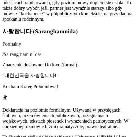
miesiącach randkowania, gdy poziom mowy dopiero się ustala. To
także dobry wybór, jeśli partner jest wyraźnie starszy albo gdy
mówisz "kocham cię" w półpublicznym kontekście, na przykład na
spotkaniu rodzinnym.
사랑합니다 (Saranghamnida)
Formalny
/
Sa-rang-ham-ni-da
/
Znaczenie dosłowne
:
Do love (formal)
“
대한민국을 사랑합니다!
”
Kocham Koreę Południową!
🌍
Deklaracja na poziomie formalnym. Używana w przysięgach
ślubnych, przemówieniach publicznych, pożegnaniach
wojskowych, tekstach piosenek i wyrażeniach patriotycznych. W
codziennej rozmowie brzmi dramatycznie, prawie teatralnie.