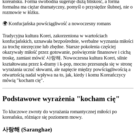
koreańsku. Forma swobodna sugeruje dużą bliskość, a forma
formalna ma ciężar dramatyczny, pomyśl o przysiędze ślubnej, nie o
rozmowie w łóżku.
🌍
Konfucjańska powściągliwość a nowoczesny romans
Tradycyjna kultura Korei, zakorzeniona w wartościach
konfucjańskich, uznawała bezpośrednie, werbalne wyznania miłości
za trochę niezręczne lub zbędne. Starsze pokolenia częściej
okazywały miłość przez gotowanie, poświęcenie finansowe i cichą
troskę, zamiast mówić 사랑해. Nowoczesna kultura Korei, silnie
kształtowana przez k-dramy i k-pop, mocno przesunęła się w stronę
wyrażania uczuć słowami, ale napięcie między powściągliwością a
otwartością nadal wpływa na to, jak, kiedy i komu Koreańczycy
mówią "kocham cię".
Podstawowe wyrażenia "kocham cię"
To kluczowe zwroty do wyrażania romantycznej miłości po
koreańsku, różniące się poziomem mowy.
사랑해 (Saranghae)