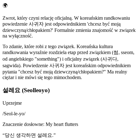
🌍
Zwrot, który czyni relację oficjalną. W koreańskim randkowaniu
powiedzenie 사귀자 jest odpowiednikiem 'chcesz być moją
dziewczyną/chłopakiem?' Formalnie zmienia znajomość w związek
na wyłączność.
To zdanie, które robi z tego związek. Koreańska kultura
randkowania wyraźnie rozdziela etap przed związkiem (썸, sseom,
od angielskiego "something") i oficjalny związek (사귀다,
sagwida). Powiedzenie 사귀자 jest koreańskim odpowiednikiem
pytania "chcesz być moją dziewczyną/chłopakiem?" Ma realny
ciężar i nie mówi się tego mimochodem.
설레요 (Seolleoyo)
Uprzejme
/
Seol-le-yo
/
Znaczenie dosłowne
:
My heart flutters
“
당신 생각하면 설레요.
”