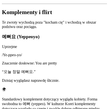
Komplementy i flirt
Te zwroty wychodzą poza "kocham cię" i wchodzą w obszar
podziwu oraz pociągu.
예뻐요 (Yeppeoyo)
Uprzejme
/
Ye-ppeo-yo
/
Znaczenie dosłowne
:
You are pretty
“
오늘 정말 예뻐요.
”
Dzisiaj wyglądasz naprawdę ślicznie.
🌍
Standardowy komplement dotyczący wyglądu kobiety. Forma
swobodna to 예뻐 (yeppeo). W kulturze Korei komplementy
dotyczące wyglądu są częste i zwykle dobrze odbierane między