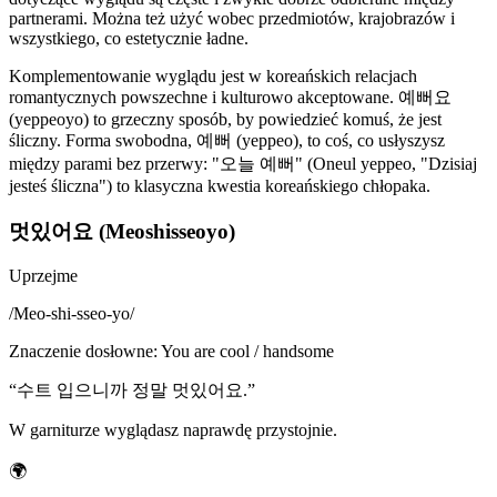
partnerami. Można też użyć wobec przedmiotów, krajobrazów i
wszystkiego, co estetycznie ładne.
Komplementowanie wyglądu jest w koreańskich relacjach
romantycznych powszechne i kulturowo akceptowane. 예뻐요
(yeppeoyo) to grzeczny sposób, by powiedzieć komuś, że jest
śliczny. Forma swobodna, 예뻐 (yeppeo), to coś, co usłyszysz
między parami bez przerwy: "오늘 예뻐" (Oneul yeppeo, "Dzisiaj
jesteś śliczna") to klasyczna kwestia koreańskiego chłopaka.
멋있어요 (Meoshisseoyo)
Uprzejme
/
Meo-shi-sseo-yo
/
Znaczenie dosłowne
:
You are cool / handsome
“
수트 입으니까 정말 멋있어요.
”
W garniturze wyglądasz naprawdę przystojnie.
🌍