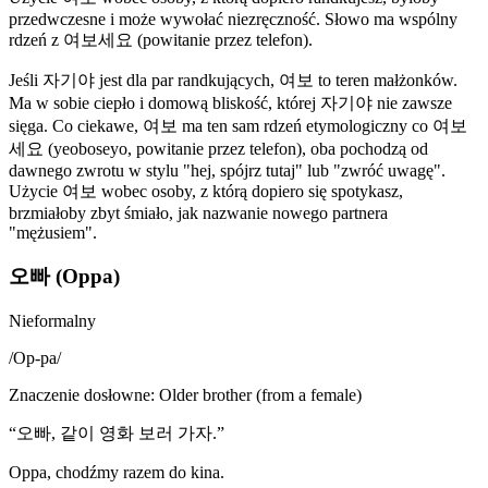
przedwczesne i może wywołać niezręczność. Słowo ma wspólny
rdzeń z 여보세요 (powitanie przez telefon).
Jeśli 자기야 jest dla par randkujących, 여보 to teren małżonków.
Ma w sobie ciepło i domową bliskość, której 자기야 nie zawsze
sięga. Co ciekawe, 여보 ma ten sam rdzeń etymologiczny co 여보
세요 (yeoboseyo, powitanie przez telefon), oba pochodzą od
dawnego zwrotu w stylu "hej, spójrz tutaj" lub "zwróć uwagę".
Użycie 여보 wobec osoby, z którą dopiero się spotykasz,
brzmiałoby zbyt śmiało, jak nazwanie nowego partnera
"mężusiem".
오빠 (Oppa)
Nieformalny
/
Op-pa
/
Znaczenie dosłowne
:
Older brother (from a female)
“
오빠, 같이 영화 보러 가자.
”
Oppa, chodźmy razem do kina.