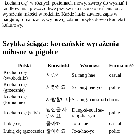
"kocham cię" w różnych poziomach mowy, zwroty do wyznań i
randkowania, pieszczotliwe przezwiska i czułe określenia oraz
wyrażenia miłości w rodzinie. Każde hasło zawiera zapis w
hangulu, romanizację, wymowę, zdanie przykładowe i kontekst
kulturowy.
Szybka ściąga: koreańskie wyrażenia
miłosne w pigułce
Polski
Koreański
Wymowa
Formalność
Kocham cię
사랑해
Sa-rang-hae
casual
(swobodnie)
Kocham cię
사랑해요
Sa-rang-hae-yo
polite
(grzecznie)
Kocham cię
사랑합니다
Sa-rang-ham-ni-da
formal
(formalnie)
당신을 사
Dang-si-neul sa-
Kocham cię (z 'ty')
polite
rang-hae-yo
랑해요
Lubię cię
좋아해
Jo-a-hae
casual
Lubię cię (grzecznie)
좋아해요
Jo-a-hae-yo
polite