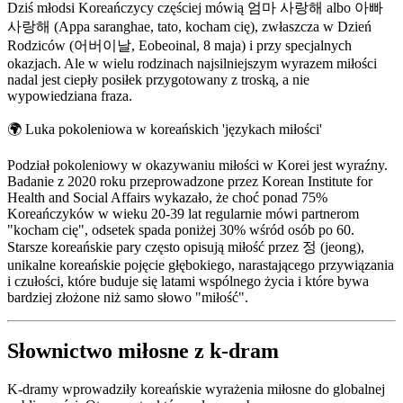
Dziś młodsi Koreańczycy częściej mówią 엄마 사랑해 albo 아빠
사랑해 (Appa saranghae, tato, kocham cię), zwłaszcza w Dzień
Rodziców (어버이날, Eobeoinal, 8 maja) i przy specjalnych
okazjach. Ale w wielu rodzinach najsilniejszym wyrazem miłości
nadal jest ciepły posiłek przygotowany z troską, a nie
wypowiedziana fraza.
🌍
Luka pokoleniowa w koreańskich 'językach miłości'
Podział pokoleniowy w okazywaniu miłości w Korei jest wyraźny.
Badanie z 2020 roku przeprowadzone przez Korean Institute for
Health and Social Affairs wykazało, że choć ponad 75%
Koreańczyków w wieku 20-39 lat regularnie mówi partnerom
"kocham cię", odsetek spada poniżej 30% wśród osób po 60.
Starsze koreańskie pary często opisują miłość przez 정 (jeong),
unikalne koreańskie pojęcie głębokiego, narastającego przywiązania
i czułości, które buduje się latami wspólnego życia i które bywa
bardziej złożone niż samo słowo "miłość".
Słownictwo miłosne z k-dram
K-dramy wprowadziły koreańskie wyrażenia miłosne do globalnej