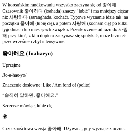
W koreańskim randkowaniu wszystko zaczyna się od 좋아해.
Czasownik 좋아하다 (joahada) znaczy "lubić" i ma mniejszy ciężar
niż 사랑하다 (saranghada, kochać). Typowe wyznanie idzie tak: na
początku 좋아해 (lubię cię), a potem 사랑해 (kocham cię) po kilku
tygodniach lub miesiącach związku. Przeskoczenie od razu do 사랑
해 przy kimś, z kim dopiero zaczynasz się spotykać, może brzmieć
przedwcześnie i zbyt intensywnie.
좋아해요 (Joahaeyo)
Uprzejme
/
Jo-a-hae-yo
/
Znaczenie dosłowne
:
Like / Am fond of (polite)
“
솔직히 말하면, 좋아해요.
”
Szczerze mówiąc, lubię cię.
🌍
Grzecznościowa wersja 좋아해. Używana, gdy wyznajesz uczucia