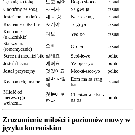
Tęsknię za tobą
보고 싶어
Bo-go si-peo
casual
Chodźmy ze sobą
사귀자
Sa-gwi-ja
casual
Jesteś moją miłością
내 사랑
Nae sa-rang
casual
Kochanie / Skarbie
자기야
Ja-gi-ya
casual
Kochanie
여보
Yeo-bo
casual
(małżeńskie)
Starszy brat
오빠
Op-pa
casual
(romantycznie)
Serce mi mocniej bije
설레요
Seol-le-yo
polite
Jesteś śliczna
예뻐요
Ye-ppeo-yo
polite
Jesteś przystojny
멋있어요
Meo-si-sseo-yo
polite
엄마 사랑
Eom-ma sa-rang-
Kocham cię, mamo
casual
hae
해
Miłość od
첫눈에 반
Cheot-nu-ne ban-
pierwszego
polite
ha-da
하다
wejrzenia
Zrozumienie miłości i poziomów mowy w
języku koreańskim