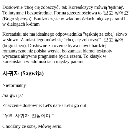
Dosłownie 'chcę cię zobaczyć', tak Koreańczycy mówią 'tęsknię'.
To intymne i bezpośrednie. Forma grzecznościowa to '보고 싶어요'
(Bogo sipeoyo). Bardzo częste w wiadomościach między parami i
w dialogach k-dram.
Koreański nie ma idealnego odpowiednika "tęsknię za tobą" słowo
w słowo. Zamiast tego mówi się "chcę cię zobaczyć": 보고 싶어
(bogo sipeo). Dosłowne znaczenie bywa nawet bardziej
romantyczne niż polska wersja, bo zamiast biernej tęsknoty
wyrażasz aktywne pragnienie bycia razem. To klasyk w
koreańskich wiadomościach między parami.
사귀자 (Sagwija)
Nieformalny
/
Sa-gwi-ja
/
Znaczenie dosłowne
:
Let's date / Let's go out
“
우리 사귀자. 진심이야.
”
Chodźmy ze sobą. Mówię serio.