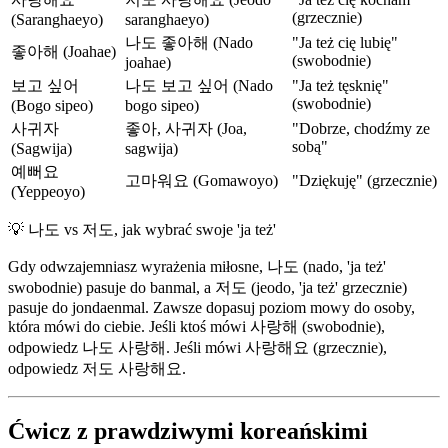
(grzecznie)
(Saranghaeyo)
saranghaeyo)
나도 좋아해 (Nado
"Ja też cię lubię"
좋아해 (Joahae)
(swobodnie)
joahae)
보고 싶어
나도 보고 싶어 (Nado
"Ja też tęsknię"
(swobodnie)
(Bogo sipeo)
bogo sipeo)
사귀자
좋아, 사귀자 (Joa,
"Dobrze, chodźmy ze
sobą"
(Sagwija)
sagwija)
예뻐요
고마워요 (Gomawoyo)
"Dziękuję" (grzecznie)
(Yeppeoyo)
💡
나도 vs 저도, jak wybrać swoje 'ja też'
Gdy odwzajemniasz wyrażenia miłosne, 나도 (nado, 'ja też'
swobodnie) pasuje do banmal, a 저도 (jeodo, 'ja też' grzecznie)
pasuje do jondaenmal. Zawsze dopasuj poziom mowy do osoby,
która mówi do ciebie. Jeśli ktoś mówi 사랑해 (swobodnie),
odpowiedz 나도 사랑해. Jeśli mówi 사랑해요 (grzecznie),
odpowiedz 저도 사랑해요.
Ćwicz z prawdziwymi koreańskimi