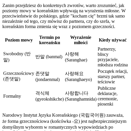
Zanim przejdziesz do konkretnych zwrotów, warto zrozumieć, jak
poziomy mowy w koreańskim wpływają na wyrażenia miłosne. W
przeciwieństwie do polskiego, gdzie "kocham cię" brzmi tak samo
niezależnie od tego, czy mówisz do partnera, czy do szefa, w
koreańskim forma zmienia się wraz z poziomem grzeczności.
Termin po
Wyrażenie
Poziom mowy
Kiedy używać
koreańsku
miłości
Partnerzy,
Swobodny (반
사랑해
bliscy
반말 (banmal)
przyjaciele,
말)
(Saranghae)
młodsza rodzina
Początek relacji,
Grzecznościowy
존댓말
사랑해요
starszy partner,
(존댓말)
(jondaenmal)
(Saranghaeyo)
teściowie
Publiczne
격식체
사랑합니다
deklaracje,
Formalny
ceremonie,
(gyeokshikche)
(Saranghamnida)
piosenki
Narodowy Instytut Języka Koreańskiego (국립국어원) zauważa,
że forma grzecznościowa (końcówka -요) jest najbezpieczniejszym
domyślnym wyborem w romantycznych wypowiedziach po