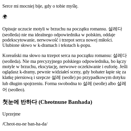
Serce mi mocniej bije, gdy o tobie myślę.
🌍
Opisuje uczucie motyli w brzuchu na początku romansu. 설레다
(seolleda) nie ma idealnego odpowiednika w polskim, oddaje
podekscytowanie, nerwowość i trzepot serca nowej miłości.
Ulubione słowo w k-dramach i tekstach k-popu.
Koreański ma słowo na trzepot serca na początku romansu: 설레다
(seolleda). Nie ma precyzyjnego polskiego odpowiednika, bo łączy
motyle w brzuchu, ekscytację, nerwowe oczekiwanie i euforię. Jeśli
oglądasz k-dramy, pewnie widziałeś sceny, gdy bohater łapie się za
klatkę piersiową i szepcze 설레 (seolle) po przypadkowym dotyku
lub długim spojrzeniu. Forma swobodna to 설레 (seolle) albo 설레
어 (seolleo).
첫눈에 반하다 (Cheotnune Banhada)
Uprzejme
/
Cheot-nu-ne ban-ha-da
/