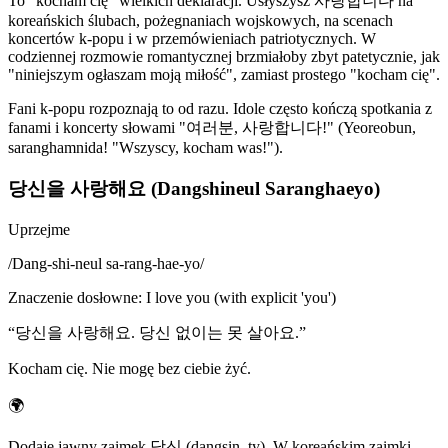
To "kocham cię" wielkich deklaracji. Usłyszysz 사랑합니다 na
koreańskich ślubach, pożegnaniach wojskowych, na scenach
koncertów k-popu i w przemówieniach patriotycznych. W
codziennej rozmowie romantycznej brzmiałoby zbyt patetycznie, jak
"niniejszym ogłaszam moją miłość", zamiast prostego "kocham cię".
Fani k-popu rozpoznają to od razu. Idole często kończą spotkania z
fanami i koncerty słowami "여러분, 사랑합니다!" (Yeoreobun,
saranghamnida! "Wszyscy, kocham was!").
당신을 사랑해요 (Dangshineul Saranghaeyo)
Uprzejme
/
Dang-shi-neul sa-rang-hae-yo
/
Znaczenie dosłowne
:
I love you (with explicit 'you')
“
당신을 사랑해요. 당신 없이는 못 살아요.
”
Kocham cię. Nie mogę bez ciebie żyć.
🌍
Dodaje jawny zaimek 당신 (dangsin, ty). W koreańskim zaimki