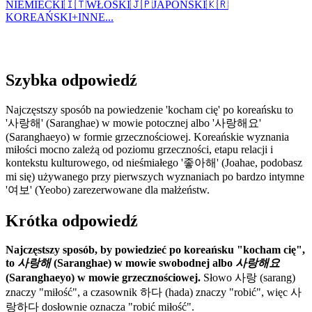
NIEMIECKI
🇮🇹
WŁOSKI
🇯🇵
JAPOŃSKI
🇰🇷
KOREAŃSKI
+
INNE...
Szybka odpowiedź
Najczęstszy sposób na powiedzenie 'kocham cię' po koreańsku to
'사랑해' (Saranghae) w mowie potocznej albo '사랑해요'
(Saranghaeyo) w formie grzecznościowej. Koreańskie wyznania
miłości mocno zależą od poziomu grzeczności, etapu relacji i
kontekstu kulturowego, od nieśmiałego '좋아해' (Joahae, podobasz
mi się) używanego przy pierwszych wyznaniach po bardzo intymne
'여보' (Yeobo) zarezerwowane dla małżeństw.
Krótka odpowiedź
Najczęstszy sposób, by powiedzieć po koreańsku "kocham cię",
to
사랑해
(Saranghae) w mowie swobodnej albo
사랑해요
(Saranghaeyo) w mowie grzecznościowej.
Słowo 사랑 (sarang)
znaczy "miłość", a czasownik 하다 (hada) znaczy "robić", więc 사
랑하다 dosłownie oznacza "robić miłość".