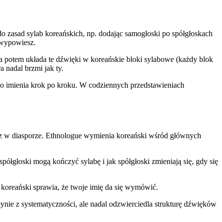
do zasad sylab koreańskich, np. dodając samogłoski po spółgłoskach
 wypowiesz.
, a potem układa te dźwięki w koreańskie bloki sylabowe (każdy blok
a nadal brzmi jak ty.
go imienia krok po kroku. W codziennych przedstawieniach
raz w diasporze. Ethnologue wymienia koreański wśród głównych
półgłoski mogą kończyć sylabę i jak spółgłoski zmieniają się, gdy się
i koreański sprawia, że twoje imię da się wymówić.
łynie z systematyczności, ale nadal odzwierciedla strukturę dźwięków