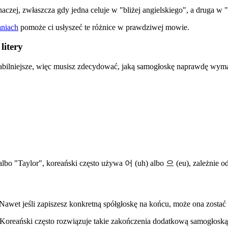
aczej, zwłaszcza gdy jedna celuje w "bliżej angielskiego", a druga w "
aniach
pomoże ci usłyszeć te różnice w prawdziwej mowie.
litery
stabilniejsze, więc musisz zdecydować, jaką samogłoskę naprawdę wym
bo "Taylor", koreański często używa 어 (uh) albo 으 (eu), zależnie od 
awet jeśli zapiszesz konkretną spółgłoskę na końcu, może ona zosta
h". Koreański często rozwiązuje takie zakończenia dodatkową samogłos