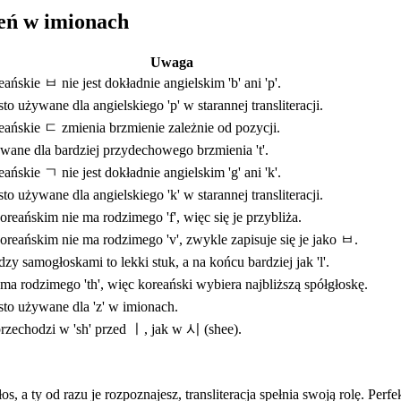
eń w imionach
Uwaga
ańskie ㅂ nie jest dokładnie angielskim 'b' ani 'p'.
to używane dla angielskiego 'p' w starannej transliteracji.
ańskie ㄷ zmienia brzmienie zależnie od pozycji.
ane dla bardziej przydechowego brzmienia 't'.
ańskie ㄱ nie jest dokładnie angielskim 'g' ani 'k'.
to używane dla angielskiego 'k' w starannej transliteracji.
reańskim nie ma rodzimego 'f', więc się je przybliża.
reańskim nie ma rodzimego 'v', zwykle zapisuje się je jako ㅂ.
zy samogłoskami to lekki stuk, a na końcu bardziej jak 'l'.
ma rodzimego 'th', więc koreański wybiera najbliższą spółgłoskę.
to używane dla 'z' w imionach.
zechodzi w 'sh' przed ㅣ, jak w 시 (shee).
s, a ty od razu je rozpoznajesz, transliteracja spełnia swoją rolę. Perf