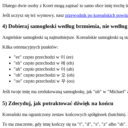
Dlatego dwie osoby z Korei mogą zapisać to samo obce imię trochę in
Jeśli uczysz się też wymowy, nasz
przewodnik po koreańskich powit
4) Dobieraj samogłoski według brzmienia, nie według 
Angielskie samogłoski są najtrudniejsze. Koreańskie samogłoski są 
Kilka orientacyjnych punktów:
"ee" często przechodzi w 이 (ee)
"eh" często przechodzi w 에 (eh)
"ah" często przechodzi w 아 (ah)
"oh" często przechodzi w 오 (oh)
"oo" często przechodzi w 우 (oo)
Jeśli twoje imię ma zredukowaną samogłoskę, jak "uh" w "Michael" al
5) Zdecyduj, jak potraktować dźwięk na końcu
Koreański ma ograniczony zestaw końcowych spółgłosek (batchim). N
To ma znaczenie, gdy imię kończy się na "t", "d", "s", "z" albo "s