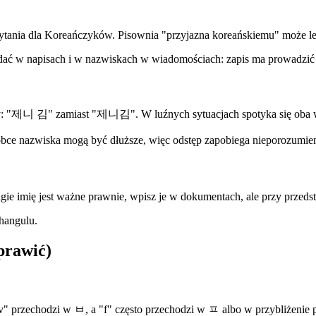
zytania dla Koreańczyków. Pisownia "przyjazna koreańskiemu" może le
idać w napisach i w nazwiskach w wiadomościach: zapis ma prowadzić
jszy: "제니 김" zamiast "제니김". W luźnych sytuacjach spotyka się oba war
bce nazwiska mogą być dłuższe, więc odstęp zapobiega nieporozumie
ie imię jest ważne prawnie, wpisz je w dokumentach, ale przy przeds
 hangulu.
prawić)
 przechodzi w ㅂ, a "f" często przechodzi w ㅍ albo w przybliżenie p