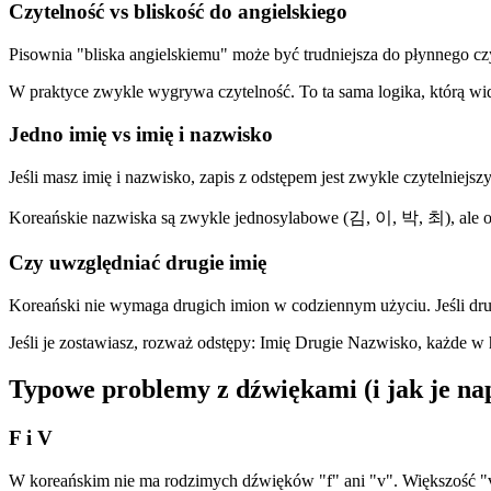
Czytelność vs bliskość do angielskiego
Pisownia "bliska angielskiemu" może być trudniejsza do płynnego c
W praktyce zwykle wygrywa czytelność. To ta sama logika, którą w
Jedno imię vs imię i nazwisko
Jeśli masz imię i nazwisko, zapis z odstępem jest zwykle czytelnie
Koreańskie nazwiska są zwykle jednosylabowe (김, 이, 박, 최), ale o
Czy uwzględniać drugie imię
Koreański nie wymaga drugich imion w codziennym użyciu. Jeśli drug
Jeśli je zostawiasz, rozważ odstępy: Imię Drugie Nazwisko, każde w
Typowe problemy z dźwiękami (i jak je na
F i V
W koreańskim nie ma rodzimych dźwięków "f" ani "v". Większość "v"