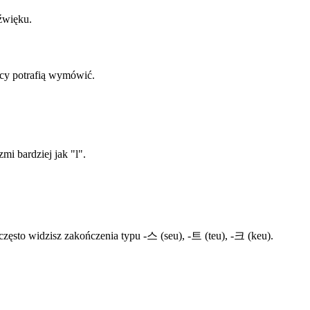
źwięku.
cy potrafią wymówić.
mi bardziej jak "l".
często widzisz zakończenia typu -스 (seu), -트 (teu), -크 (keu).