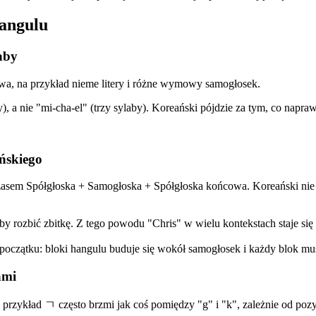
hangulu
laby
ywa, na przykład nieme litery i różne wymowy samogłosek.
 a nie "mi-cha-el" (trzy sylaby). Koreański pójdzie za tym, co napr
ńskiego
asem Spółgłoska + Samogłoska + Spółgłoska końcowa. Koreański nie l
eby rozbić zbitkę. Z tego powodu "Chris" w wielu kontekstach staje s
 początku: bloki hangulu buduje się wokół samogłosek i każdy blok mus
ami
przykład ㄱ często brzmi jak coś pomiędzy "g" i "k", zależnie od pozy