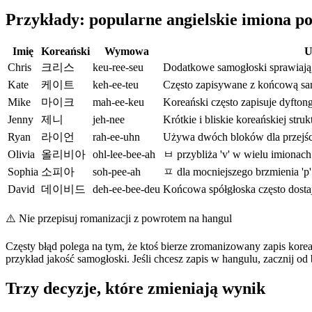
Przykłady: popularne angielskie imiona po
Imię
Koreański
Wymowa
U
Chris
크리스
keu-ree-seu
Dodatkowe samogłoski sprawiają,
Kate
케이트
keh-ee-teu
Często zapisywane z końcową samo
Mike
마이크
mah-ee-keu
Koreański często zapisuje dyfton
Jenny
제니
jeh-nee
Krótkie i bliskie koreańskiej struk
Ryan
라이언
rah-ee-uhn
Używa dwóch bloków dla przejśc
Olivia
올리비아
ohl-lee-bee-ah
ㅂ przybliża 'v' w wielu imionach
Sophia
소피아
soh-pee-ah
ㅍ dla mocniejszego brzmienia 'p'
David
데이비드
deh-ee-bee-deu
Końcowa spółgłoska często dosta
⚠️
Nie przepisuj romanizacji z powrotem na hangul
Częsty błąd polega na tym, że ktoś bierze zromanizowany zapis kor
przykład jakość samogłoski. Jeśli chcesz zapis w hangulu, zacznij od
Trzy decyzje, które zmieniają wynik