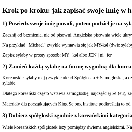
Krok po kroku: jak zapisać swoje imię w 
1) Powiedz swoje imię powoli, potem podziel je na sy
Zacznij od brzmienia, nie od pisowni. Angielska pisownia wiele ukr
Na przykład "Michael" zwykle wymawia się jak MY-kəl (dwie sylaby),
Zapisz sylaby w prosty sposób: MY | kəl albo JEN | ni | fer.
2) Zamień każdą sylabę na formę wygodną dla korea
Koreańskie sylaby mają zwykle układ Spółgłoska + Samogłoska, a cz
sylabie.
Dlatego koreański często wstawia samogłoskę, najczęściej 으 (eu), ż
Materiały dla początkujących King Sejong Institute podkreślają to od
3) Dobierz spółgłoski zgodnie z koreańskimi kategori
Wiele koreańskich spółgłosek leży pomiędzy dwiema angielskimi. Na 