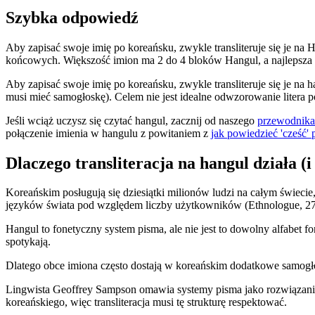
Szybka odpowiedź
Aby zapisać swoje imię po koreańsku, zwykle transliteruje się je na
końcowych. Większość imion ma 2 do 4 bloków Hangul, a najlepsza we
Aby zapisać swoje imię po koreańsku, zwykle transliteruje się je na 
musi mieć samogłoskę). Celem nie jest idealne odwzorowanie litera po 
Jeśli wciąż uczysz się czytać hangul, zacznij od naszego
przewodnika 
połączenie imienia w hangulu z powitaniem z
jak powiedzieć 'cześć'
Dlaczego transliteracja na hangul działa (i
Koreańskim posługują się dziesiątki milionów ludzi na całym świec
języków świata pod względem liczby użytkowników (Ethnologue, 27
Hangul to fonetyczny system pisma, ale nie jest to dowolny alfabet f
spotykają.
Dlatego obce imiona często dostają w koreańskim dodatkowe samogłosk
Lingwista Geoffrey Sampson omawia systemy pisma jako rozwiąza
koreańskiego, więc transliteracja musi tę strukturę respektować.