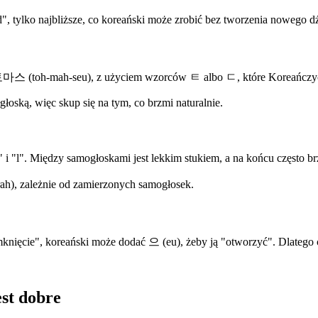
d", tylko najbliższe, co koreański może zrobić bez tworzenia nowego d
ę 토마스 (toh-mah-seu), z użyciem wzorców ㅌ albo ㄷ, które Koreańczy
łgłoską, więc skup się na tym, co brzmi naturalnie.
i "l". Między samogłoskami jest lekkim stukiem, a na końcu często brz
ah), zależnie od zamierzonych samogłosek.
amknięcie", koreański może dodać 으 (eu), żeby ją "otworzyć". Dlatego 
est dobre