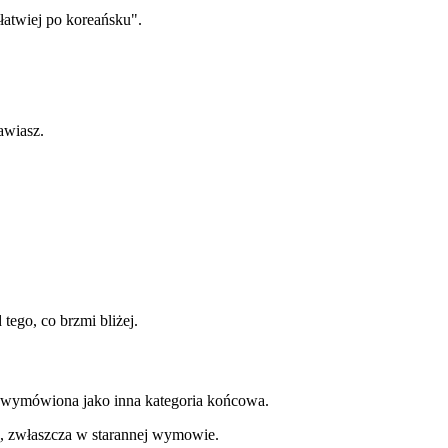
łatwiej po koreańsku".
awiasz.
tego, co brzmi bliżej.
ć wymówiona jako inna kategoria końcowa.
ką, zwłaszcza w starannej wymowie.