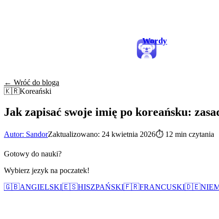
Wordy
← Wróć do bloga
🇰🇷
Koreański
Jak zapisać swoje imię po koreańsku: zasa
Autor: Sandor
Zaktualizowano: 24 kwietnia 2026
⏱
12 min czytania
Gotowy do nauki?
Wybierz jezyk na poczatek!
🇬🇧
ANGIELSKI
🇪🇸
HISZPAŃSKI
🇫🇷
FRANCUSKI
🇩🇪
NIEM