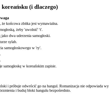
 koreańsku (i dlaczego)
waga
 że końcowa zbitka jest wymawialna.
głoską, żeby 'uwolnić' 't'.
g jako dwa uderzenia samogłoski.
turze sylab.
ia samogłoskowego w 'ry'.
.
.
je samogłoskę w koreańskim zapisie.
eański i próbuje odwrócić go na hangul. Romanizacja nie odpowiada 
 brzmienia i buduj bloki hangulu bezpośrednio.