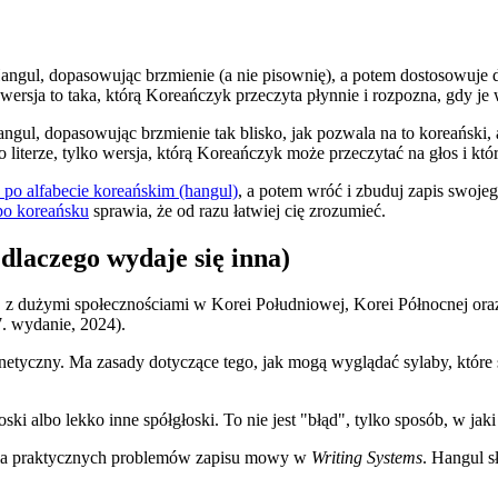
 Hangul, dopasowując brzmienie (a nie pisownię), a potem dostosowuje 
rsja to taka, którą Koreańczyk przeczyta płynnie i rozpozna, gdy je
hangul, dopasowując brzmienie tak blisko, jak pozwala na to koreański
literze, tylko wersja, którą Koreańczyk może przeczytać na głos i któr
po alfabecie koreańskim (hangul)
, a potem wróć i zbuduj zapis swoje
 po koreańsku
sprawia, że od razu łatwiej cię zrozumieć.
 dlaczego wydaje się inna)
ie, z dużymi społecznościami w Korei Południowej, Korei Północnej o
. wydanie, 2024).
onetyczny. Ma zasady dotyczące tego, jak mogą wyglądać sylaby, które s
i albo lekko inne spółgłoski. To nie jest "błąd", tylko sposób, w jak
nia praktycznych problemów zapisu mowy w
Writing Systems
. Hangul s