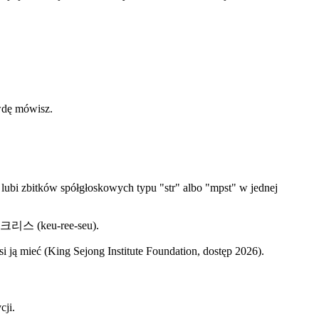
awdę mówisz.
ubi zbitków spółgłoskowych typu "str" albo "mpst" w jednej
ię 크리스 (keu-ree-seu).
i ją mieć (King Sejong Institute Foundation, dostęp 2026).
cji.