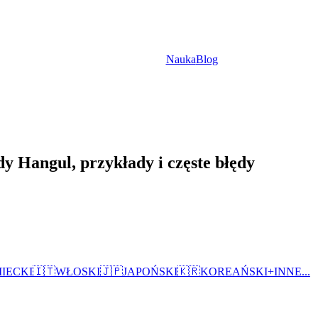
Nauka
Blog
dy Hangul, przykłady i częste błędy
IECKI
🇮🇹
WŁOSKI
🇯🇵
JAPOŃSKI
🇰🇷
KOREAŃSKI
+
INNE...