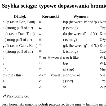
Szybka ściąga: typowe dopasowania brzmi
Dźwięk
Koreański
Wymowa
b / p (as in Ben, Paul)
ㅂ
b/p (between 'b' and 'p')
Kore
p (strong puff of air)
ㅍ
p (strong)
Częs
d / t (as in Dan, Tom)
ㄷ
d/t (between 'd' and 't')
Kore
t (strong puff of air)
ㅌ
t (strong)
Używ
g / k (as in Gabe, Kate)
ㄱ
g/k (between 'g' and 'k')
Kore
k (strong puff of air)
ㅋ
k (strong)
Częs
f
ㅍ or ㅎ+vowel
p or h-like
W ko
v
ㅂ
b/p
W ko
r / l
ㄹ
r/l (tap)
Międ
th (thin / this)
ㅅ/ㄷ + vowel
s or d/t-like
Nie 
z
ㅈ
j (soft)
Częs
sh
ㅅ + ㅣ
sh
ㅅ pr
💡
Praktyczny cel
Jeśli koreański znajomy potrafi przeczytać twoje imię w hangulu na gło