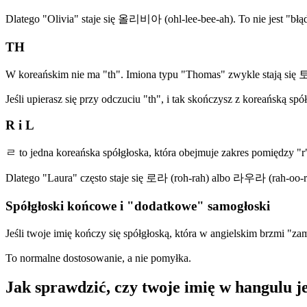
Dlatego "Olivia" staje się 올리비아 (ohl-lee-bee-ah). To nie jest "błą
TH
W koreańskim nie ma "th". Imiona typu "Thomas" zwykle stają si
Jeśli upierasz się przy odczuciu "th", i tak skończysz z koreańską spó
R i L
ㄹ to jedna koreańska spółgłoska, która obejmuje zakres pomiędzy "r" 
Dlatego "Laura" często staje się 로라 (roh-rah) albo 라우라 (rah-oo-r
Spółgłoski końcowe i "dodatkowe" samogłoski
Jeśli twoje imię kończy się spółgłoską, która w angielskim brzmi "z
To normalne dostosowanie, a nie pomyłka.
Jak sprawdzić, czy twoje imię w hangulu j