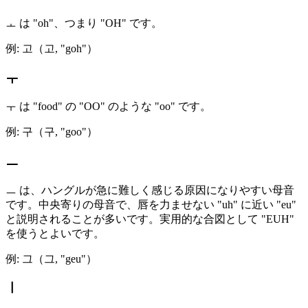
ㅗ は "oh"、つまり "OH" です。
例: 고（고, "goh"）
ㅜ
ㅜ は "food" の "OO" のような "oo" です。
例: 구（구, "goo"）
ㅡ
ㅡ は、ハングルが急に難しく感じる原因になりやすい母音
です。中央寄りの母音で、唇を力ませない "uh" に近い "eu"
と説明されることが多いです。実用的な合図として "EUH"
を使うとよいです。
例: 그（그, "geu"）
ㅣ