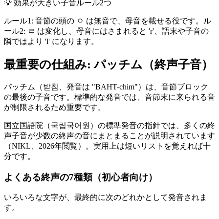
💡
効果が大きい子音ルール2つ
ルール1: 音節の頭の ㅇ は無音で、母音を載せる役です。ル
ール2: ㄹ は変化し、母音にはさまれると 'r'、語末や子音の
隣ではより 'l' になります。
最重要の仕組み: パッチム（終声子音）
パッチム（받침、発音は "BAHT-chim"）は、音節ブロック
の最後の子音です。標準的な発音では、音節末に来られる音
が制限されるため重要です。
国立国語院（국립국어원）の標準発音の指針では、多くの終
声子音が少数の終声の音にまとまることが説明されています
（NIKL、2026年閲覧）。実用上は短いリストを覚えれば十
分です。
よくある終声の7種類（初心者向け）
いろいろな文字が、最終的に次のどれかとして発音されま
す。