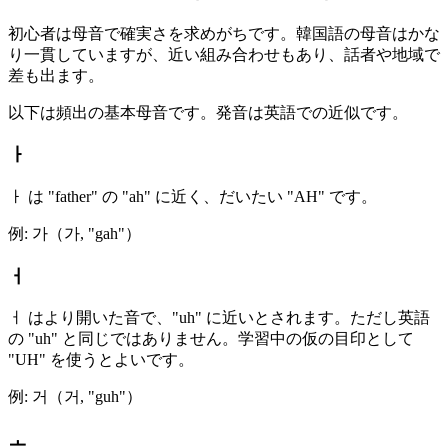
初心者は母音で確実さを求めがちです。韓国語の母音はかな
り一貫していますが、近い組み合わせもあり、話者や地域で
差も出ます。
以下は頻出の基本母音です。発音は英語での近似です。
ㅏ
ㅏ は "father" の "ah" に近く、だいたい "AH" です。
例: 가（가, "gah"）
ㅓ
ㅓ はより開いた音で、"uh" に近いとされます。ただし英語
の "uh" と同じではありません。学習中の仮の目印として
"UH" を使うとよいです。
例: 거（거, "guh"）
ㅗ