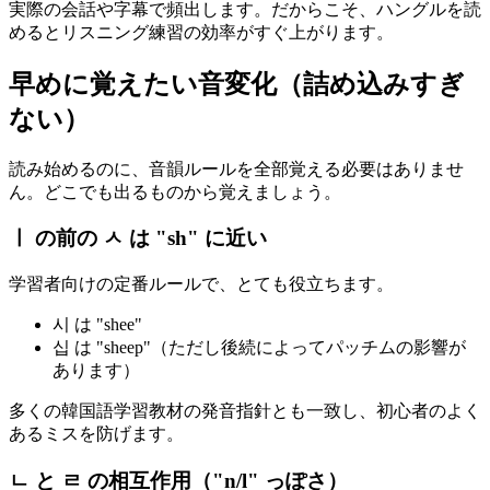
実際の会話や字幕で頻出します。だからこそ、ハングルを読
めるとリスニング練習の効率がすぐ上がります。
早めに覚えたい音変化（詰め込みすぎ
ない）
読み始めるのに、音韻ルールを全部覚える必要はありませ
ん。どこでも出るものから覚えましょう。
ㅣ の前の ㅅ は "sh" に近い
学習者向けの定番ルールで、とても役立ちます。
시 は "shee"
십 は "sheep"（ただし後続によってパッチムの影響が
あります）
多くの韓国語学習教材の発音指針とも一致し、初心者のよく
あるミスを防げます。
ㄴ と ㄹ の相互作用（"n/l" っぽさ）