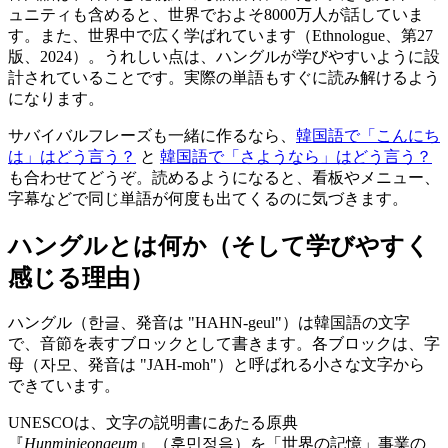
ュニティも含めると、世界でおよそ8000万人が話していま
す。また、世界中で広く学ばれています（Ethnologue、第27
版、2024）。うれしい点は、ハングルが学びやすいように設
計されていることです。実際の単語もすぐに読み解けるよう
になります。
サバイバルフレーズも一緒に作るなら、
韓国語で「こんにち
は」はどう言う？
と
韓国語で「さようなら」はどう言う？
も合わせてどうぞ。読めるようになると、看板やメニュー、
字幕などで同じ単語が何度も出てくるのに気づきます。
ハングルとは何か（そして学びやすく
感じる理由）
ハングル（한글、発音は "HAHN-geul"）は韓国語の文字
で、音節を表すブロックとして書きます。各ブロックは、字
母（자모、発音は "JAH-moh"）と呼ばれる小さな文字から
できています。
UNESCOは、文字の説明書にあたる原典
『
Hunminjeongeum
』（훈민정음）を「世界の記憶」事業の