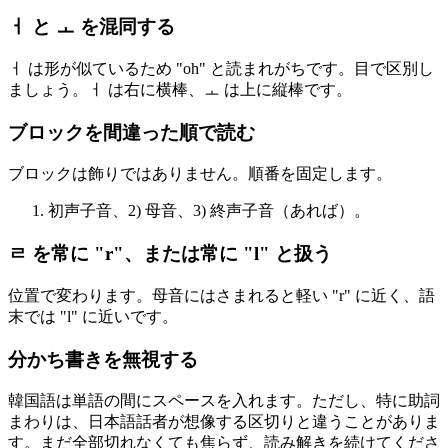
ㅓ と ㅗ を混同する
ㅓ は形が似ているため "oh" と読まれがちです。目で区別し
ましょう。ㅓ は右に横棒、ㅗ は上に縦棒です。
ブロックを間違った順で読む
ブロックは飾りではありません。順番を固定します。
初声子音、2) 母音、3) 終声子音（あれば）。
ㄹ を常に "r"、または常に "l" と扱う
位置で変わります。母音にはさまれると軽い "r" に近く、語
末では "l" に近いです。
分かち書きを無視する
韓国語は単語の間にスペースを入れます。ただし、特に助詞
まわりは、日本語話者が想像する区切りと違うことがありま
す。まだ全部切れなくても焦らず、読み解きを続けてくださ