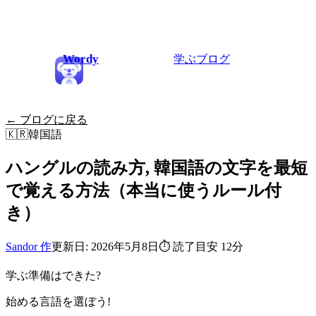
Wordy
学ぶ
ブログ
← ブログに戻る
🇰🇷
韓国語
ハングルの読み方, 韓国語の文字を最短
で覚える方法（本当に使うルール付
き）
Sandor 作
更新日: 2026年5月8日
⏱
読了目安 12分
学ぶ準備はできた?
始める言語を選ぼう!