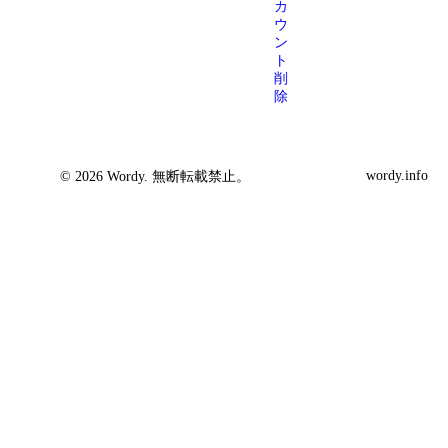
カ
ウ
ン
ト
削
除
wordy.info
© 2026 Wordy. 無断転載禁止。