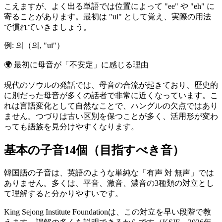
こえますが、よく出る単語では位置によって "ee" や "eh" に
寄ることがあります。最初は "ui" として覚え、実際の用法
で慣れていきましょう。
例: 의（의, "ui"）
🌍
最初に母音が「不安定」に感じる理由
現代のソウルの発話では、母音の合流が起きており、歴史的
に別だった母音が多くの話者で非常に近くなっています。こ
れは言語変化として自然なことで、ハングルの欠点ではあり
ません。つづりは古い区別を保つことが多く、活用形が変わ
っても語族を見分けやすくなります。
基本の子音14個（目指すべき音）
韓国語の子音は、英語のような単純な「有声 対 無声」では
ありません。多くは、平音、激音、濃音の3種類の対立とし
て理解すると分かりやすいです。
King Sejong Institute Foundationは、この対立を早い段階で教