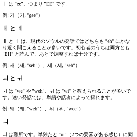
ㅣ は "ee"、つまり "EE" です。
例: 기（기, "gee"）
ㅐ と ㅔ
ㅐ と ㅔ は、現代のソウルの発話ではどちらも "eh" にかな
り近く聞こえることが多いです。初心者のうちは両方とも
"EH" と読んで、あとで調整すれば十分です。
例: 새（새, "seh"）、세（세, "seh"）
ㅚ と ㅟ
ㅚ は "we" や "weh"、ㅟ は "wi" と教えられることが多いで
す。速い発話では、単語や話者によって揺れます。
例: 왜（왜, "weh"）、위（위, "wee"）
ㅢ
ㅢ は難所です。単独だと "ui"（2つの要素がある感じ）に聞