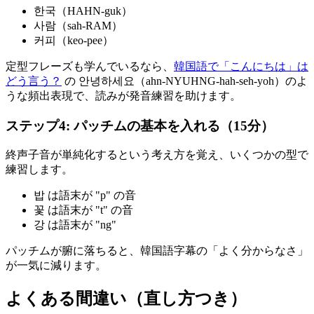
한국（HAHN-guk）
사람（sah-RAM）
커피（keo-pee）
定型フレーズも学んでいるなら、
韓国語で「こんにちは」は
どう言う？
の 안녕하세요（ahn-NYUHNG-hah-seh-yoh）のよ
うな頻出表現で、読みが発音練習を助けます。
ステップ4: パッチムの基本を入れる（15分）
終声子音が単純化するという考え方を覚え、いくつかの型で
練習します。
밥 は語末が "p" の音
꽃 は語末が "t" の音
강 は語末が "ng"
パッチムが腑に落ちると、韓国語字幕の「よく分からなさ」
が一気に減ります。
よくある間違い（直し方つき）