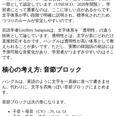
一部として認定しています（UNESCO、2026年閲覧）。学
習者にとって重要なのは、ここに珍しい点があるからです。
文字体系が早い段階で明確に説明され、標準化されたため、
つづりのルールが安定しやすいのです。
言語学者Geoffrey Sampsonは、文字体系を「透明性」の違う
技術として論じています。透明性とは、文字が音にどれだけ
直接対応するかです。ハングルは透明性が高い体系として教
えられることが多いです。ただし、実際の韓国語の発話には
予測可能な音変化があり、学習者がつまずきやすいのはそこ
です。
核心の考え方: 音節ブロック
ハングルは、英語のように文字を一直線に並べて書きませ
ん。代わりに、文字を四角っぽい音節ブロックにまとめま
す。
音節ブロックは次の形になります。
子音 + 母音（CV）: 가, 나, 다