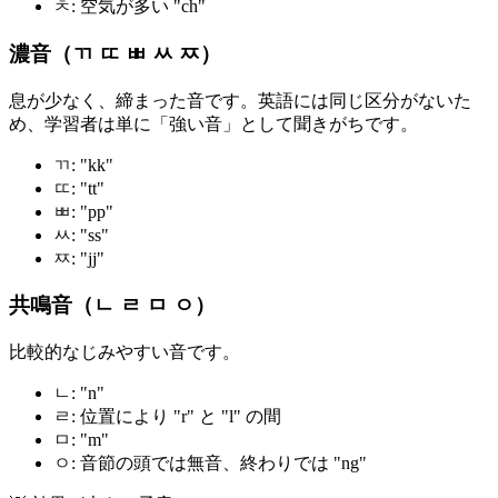
ㅊ: 空気が多い "ch"
濃音（ㄲ ㄸ ㅃ ㅆ ㅉ）
息が少なく、締まった音です。英語には同じ区分がないた
め、学習者は単に「強い音」として聞きがちです。
ㄲ: "kk"
ㄸ: "tt"
ㅃ: "pp"
ㅆ: "ss"
ㅉ: "jj"
共鳴音（ㄴ ㄹ ㅁ ㅇ）
比較的なじみやすい音です。
ㄴ: "n"
ㄹ: 位置により "r" と "l" の間
ㅁ: "m"
ㅇ: 音節の頭では無音、終わりでは "ng"