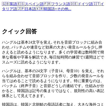
🇬🇧
英語
🇪🇸
スペイン語
🇫🇷
フランス語
🇩🇪
ドイツ語
🇮🇹
イ
タリア語
🇯🇵
日本語
🇰🇷
韓国語
+
その他...
クイック回答
ハングルは基本24文字を覚え, それを音節ブロックに組み合
わせ, パッチムや連音など効果の大きい発音ルールを少し押
さえると読めるようになります。多くの学習者は数時間で簡
単な看板や字幕を解読でき, 毎日短時間の練習で1週間ほどで
スムーズに読めるようになります。
ハングルは、基本の24文字（子音14、母音10）を覚え、それ
らを組み合わせて音節ブロックを作り、少数の発音ルールを
当てはめることで読めるようになります。特に重要なのは、
パッチム（終声子音）と音節どうしの連結です。仕組みが分
かると、韓国語は記号の集まりではなく、規則性の高い表記
体系として見えてきます。
韓国語は、韓国と北朝鮮の母語話者に加え、大きな海外コミ