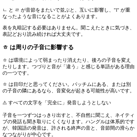
ㄴ と ㄹ が音節をまたいで並ぶと、互いに影響し、"l" が重
なったような音になることがよくあります。
表を丸暗記する必要はありません。聞こえたときに気づき、
表記どおり読み続ければ大丈夫です。
ㅎ は周りの子音に影響する
ㅎ は環境によって弱まったり消えたり、後ろの子音を変え
たりします。つづりと音が「違う」と感じる単語がある理由
の一つです。
ㅎ は目印だと思ってください。パッチムにある、または別
の子音の隣にあるなら、音変化が起きる可能性が高いです。
⚠️
すべての文字を「完全に」発音しようとしない
子音を一つずつはっきり出すと、不自然に聞こえ、ネイティ
ブの発話も聞き取りにくくなります。ハングルは体系的です
が、韓国語の発音は、許される終声の音と、音節間の滑らか
なつながりが中心です。