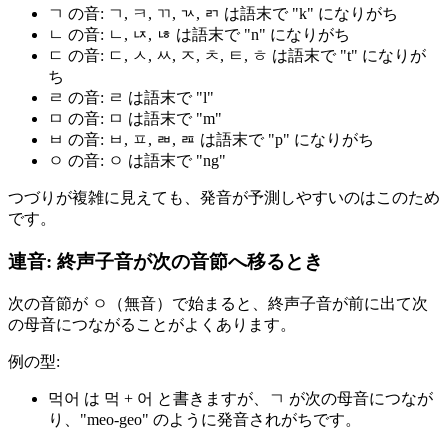
ㄱ の音: ㄱ, ㅋ, ㄲ, ㄳ, ㄺ は語末で "k" になりがち
ㄴ の音: ㄴ, ㄵ, ㄶ は語末で "n" になりがち
ㄷ の音: ㄷ, ㅅ, ㅆ, ㅈ, ㅊ, ㅌ, ㅎ は語末で "t" になりが
ち
ㄹ の音: ㄹ は語末で "l"
ㅁ の音: ㅁ は語末で "m"
ㅂ の音: ㅂ, ㅍ, ㄼ, ㄿ は語末で "p" になりがち
ㅇ の音: ㅇ は語末で "ng"
つづりが複雑に見えても、発音が予測しやすいのはこのため
です。
連音: 終声子音が次の音節へ移るとき
次の音節が ㅇ（無音）で始まると、終声子音が前に出て次
の母音につながることがよくあります。
例の型:
먹어 は 먹 + 어 と書きますが、ㄱ が次の母音につなが
り、"meo-geo" のように発音されがちです。