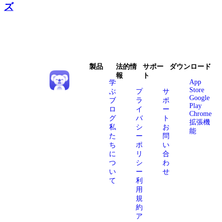
ズ
製品
法的情
サポー
ダウンロード
報
ト
App
学
Store
ぶ
プ
サ
Google
ブ
ラ
ポ
Play
ロ
イ
ー
Chrome
グ
バ
ト
拡張機
私
シ
お
能
た
ー
問
ち
ポ
い
に
リ
合
つ
シ
わ
い
ー
せ
て
利
用
規
約
ア