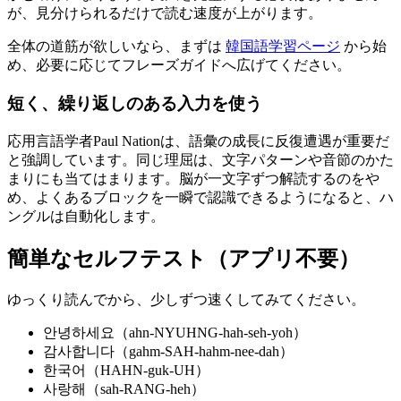
が、見分けられるだけで読む速度が上がります。
全体の道筋が欲しいなら、まずは
韓国語学習ページ
から始
め、必要に応じてフレーズガイドへ広げてください。
短く、繰り返しのある入力を使う
応用言語学者Paul Nationは、語彙の成長に反復遭遇が重要だ
と強調しています。同じ理屈は、文字パターンや音節のかた
まりにも当てはまります。脳が一文字ずつ解読するのをや
め、よくあるブロックを一瞬で認識できるようになると、ハ
ングルは自動化します。
簡単なセルフテスト（アプリ不要）
ゆっくり読んでから、少しずつ速くしてみてください。
안녕하세요（ahn-NYUHNG-hah-seh-yoh）
감사합니다（gahm-SAH-hahm-nee-dah）
한국어（HAHN-guk-UH）
사랑해（sah-RANG-heh）