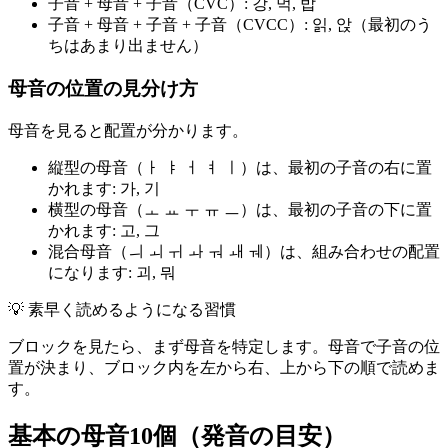
子音 + 母音 + 子音（CVC）: 강, 먹, 밥
子音 + 母音 + 子音 + 子音（CVCC）: 읽, 앉（最初のう
ちはあまり出ません）
母音の位置の見分け方
母音を見ると配置が分かります。
縦型の母音（ㅏ ㅑ ㅓ ㅕ ㅣ）は、最初の子音の右に置
かれます: 가, 기
横型の母音（ㅗ ㅛ ㅜ ㅠ ㅡ）は、最初の子音の下に置
かれます: 고, 그
混合母音（ㅢ ㅚ ㅟ ㅘ ㅝ ㅙ ㅞ）は、組み合わせの配置
になります: 괴, 뭐
💡
素早く読めるようになる習慣
ブロックを見たら、まず母音を特定します。母音で子音の位
置が決まり、ブロック内を左から右、上から下の順で読めま
す。
基本の母音10個（発音の目安）