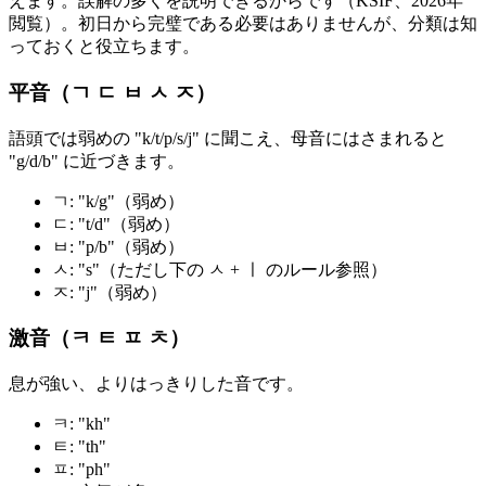
えます。誤解の多くを説明できるからです（KSIF、2026年
閲覧）。初日から完璧である必要はありませんが、分類は知
っておくと役立ちます。
平音（ㄱ ㄷ ㅂ ㅅ ㅈ）
語頭では弱めの "k/t/p/s/j" に聞こえ、母音にはさまれると
"g/d/b" に近づきます。
ㄱ: "k/g"（弱め）
ㄷ: "t/d"（弱め）
ㅂ: "p/b"（弱め）
ㅅ: "s"（ただし下の ㅅ + ㅣ のルール参照）
ㅈ: "j"（弱め）
激音（ㅋ ㅌ ㅍ ㅊ）
息が強い、よりはっきりした音です。
ㅋ: "kh"
ㅌ: "th"
ㅍ: "ph"