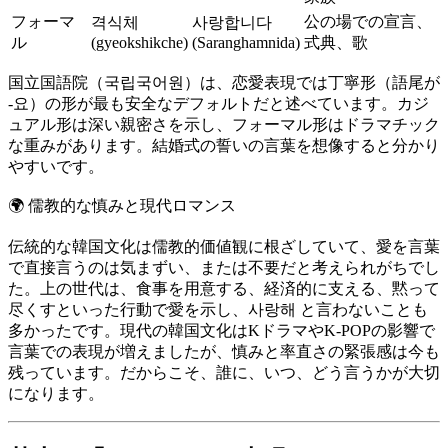
フォーマ
公の場での宣言、
격식체
사랑합니다
ル
(gyeokshikche)
(Saranghamnida)
式典、歌
国立国語院（국립국어원）は、恋愛表現では丁寧形（語尾が
-요）の形が最も安全なデフォルトだと述べています。カジ
ュアル形は深い親密さを示し、フォーマル形はドラマチック
な重みがあります。結婚式の誓いの言葉を想像すると分かり
やすいです。
🌍
儒教的な慎みと現代ロマンス
伝統的な韓国文化は儒教的価値観に根ざしていて、愛を言葉
で直接言うのは気まずい、または不要だと考えられがちでし
た。上の世代は、食事を用意する、経済的に支える、黙って
尽くすといった行動で愛を示し、사랑해 と言わないことも
多かったです。現代の韓国文化はKドラマやK-POPの影響で
言葉での表現が増えましたが、慎みと率直さの緊張感は今も
残っています。だからこそ、誰に、いつ、どう言うかが大切
になります。