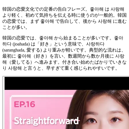
韓国の恋愛文化での定番の告白フレーズ。좋아해 は 사랑해
より軽く、初めて気持ちを伝える時に使うのが一般的。韓国
の恋愛では、まず 좋아해 で告白して、後から 사랑해 に進む
ことが多い。
韓国の恋愛では、좋아해 から始まることが多いです。좋아
하다 (joahada) は「好き」という意味で、사랑하다
(saranghada, 愛する) より重みが軽いです。典型的な流れは、
最初に 좋아해（好き）を言い、数週間から数か月後に 사랑
해（愛してる）へ進みます。付き合い始めたばかりでいきな
り 사랑해 と言うと、早すぎて重く感じられやすいです。