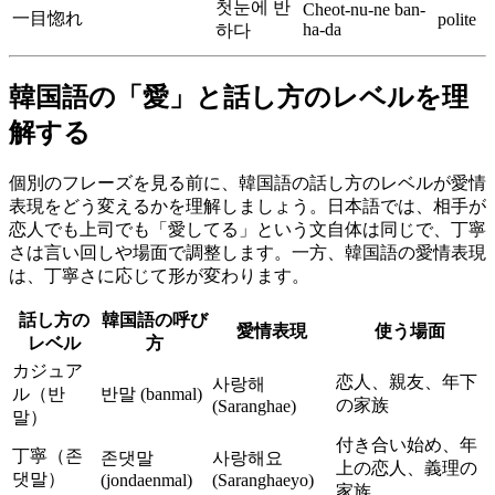
첫눈에 반
Cheot-nu-ne ban-
一目惚れ
polite
ha-da
하다
韓国語の「愛」と話し方のレベルを理
解する
個別のフレーズを見る前に、韓国語の話し方のレベルが愛情
表現をどう変えるかを理解しましょう。日本語では、相手が
恋人でも上司でも「愛してる」という文自体は同じで、丁寧
さは言い回しや場面で調整します。一方、韓国語の愛情表現
は、丁寧さに応じて形が変わります。
話し方の
韓国語の呼び
愛情表現
使う場面
レベル
方
カジュア
恋人、親友、年下
사랑해
ル（반
반말 (banmal)
の家族
(Saranghae)
말）
付き合い始め、年
丁寧（존
존댓말
사랑해요
上の恋人、義理の
댓말）
(jondaenmal)
(Saranghaeyo)
家族