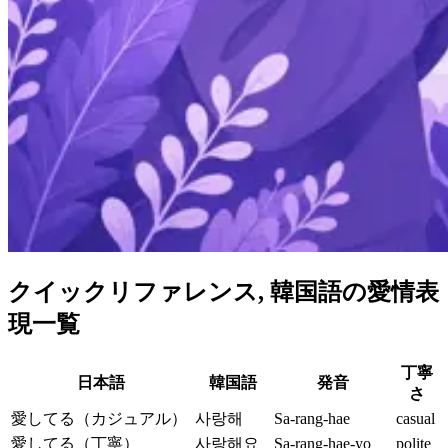
クイックリファレンス, 韓国語の愛情表
現一覧
丁寧
日本語
韓国語
発音
さ
愛してる（カジュアル）
사랑해
Sa-rang-hae
casual
愛してる（丁寧）
사랑해요
Sa-rang-hae-yo
polite