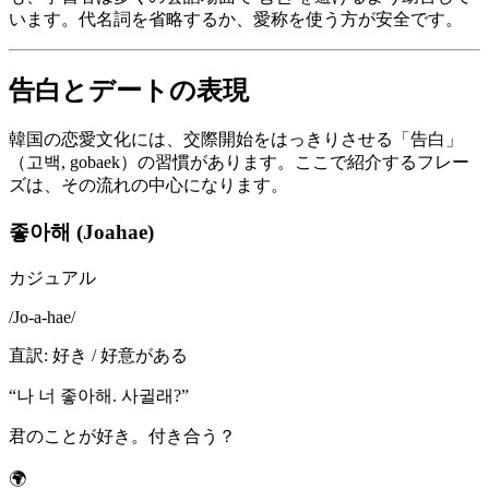
います。代名詞を省略するか、愛称を使う方が安全です。
告白とデートの表現
韓国の恋愛文化には、交際開始をはっきりさせる「告白」
（고백, gobaek）の習慣があります。ここで紹介するフレー
ズは、その流れの中心になります。
좋아해 (Joahae)
カジュアル
/
Jo-a-hae
/
直訳
:
好き / 好意がある
“
나 너 좋아해. 사귈래?
”
君のことが好き。付き合う？
🌍