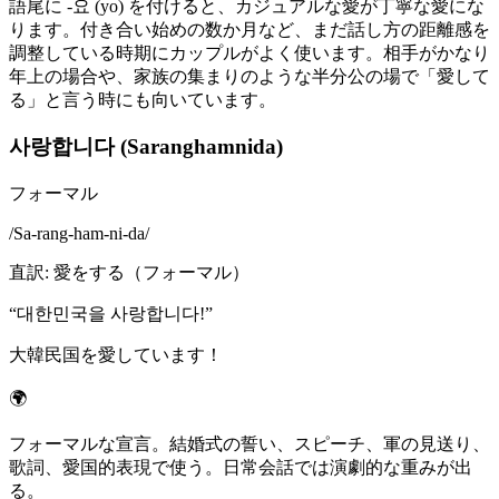
語尾に -요 (yo) を付けると、カジュアルな愛が丁寧な愛にな
ります。付き合い始めの数か月など、まだ話し方の距離感を
調整している時期にカップルがよく使います。相手がかなり
年上の場合や、家族の集まりのような半分公の場で「愛して
る」と言う時にも向いています。
사랑합니다 (Saranghamnida)
フォーマル
/
Sa-rang-ham-ni-da
/
直訳
:
愛をする（フォーマル）
“
대한민국을 사랑합니다!
”
大韓民国を愛しています！
🌍
フォーマルな宣言。結婚式の誓い、スピーチ、軍の見送り、
歌詞、愛国的表現で使う。日常会話では演劇的な重みが出
る。