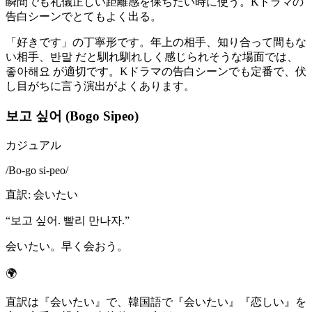
瞬間でも礼儀正しい距離感を保ちたい時に使う。Kドラマの
告白シーンでとてもよく出る。
「好きです」の丁寧形です。年上の相手、知り合って間もな
い相手、반말 だと馴れ馴れしく感じられそうな場面では、
좋아해요 が適切です。Kドラマの告白シーンでも定番で、伏
し目がちに言う演出がよくあります。
보고 싶어 (Bogo Sipeo)
カジュアル
/
Bo-go si-peo
/
直訳
:
会いたい
“
보고 싶어. 빨리 만나자.
”
会いたい。早く会おう。
🌍
直訳は『会いたい』で、韓国語で『会いたい』『恋しい』を