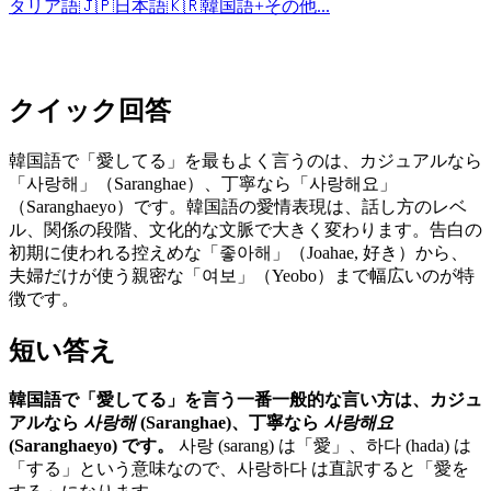
タリア語
🇯🇵
日本語
🇰🇷
韓国語
+
その他...
クイック回答
韓国語で「愛してる」を最もよく言うのは、カジュアルなら
「사랑해」（Saranghae）、丁寧なら「사랑해요」
（Saranghaeyo）です。韓国語の愛情表現は、話し方のレベ
ル、関係の段階、文化的な文脈で大きく変わります。告白の
初期に使われる控えめな「좋아해」（Joahae, 好き）から、
夫婦だけが使う親密な「여보」（Yeobo）まで幅広いのが特
徴です。
短い答え
韓国語で「愛してる」を言う一番一般的な言い方は、カジュ
アルなら
사랑해
(Saranghae)、丁寧なら
사랑해요
(Saranghaeyo) です。
사랑 (sarang) は「愛」、하다 (hada) は
「する」という意味なので、사랑하다 は直訳すると「愛を