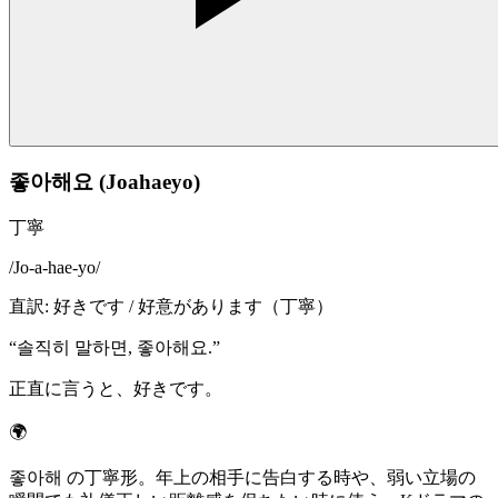
좋아해요 (Joahaeyo)
丁寧
/
Jo-a-hae-yo
/
直訳
:
好きです / 好意があります（丁寧）
“
솔직히 말하면, 좋아해요.
”
正直に言うと、好きです。
🌍
좋아해 の丁寧形。年上の相手に告白する時や、弱い立場の