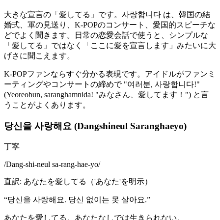
大きな宣言の「愛してる」です。사랑합니다 は、韓国の結
婚式、軍の見送り、K-POPのコンサート、愛国的スピーチな
どでよく聞きます。日常の恋愛会話で使うと、シンプルな
「愛してる」ではなく「ここに愛を宣言します」みたいに大
げさに聞こえます。
K-POPファンならすぐ分かる表現です。アイドルがファンミ
ーティングやコンサートの締めで "여러분, 사랑합니다!"
(Yeoreobun, saranghamnida! "みなさん、愛してます！") と言
うことがよくあります。
당신을 사랑해요 (Dangshineul Saranghaeyo)
丁寧
/
Dang-shi-neul sa-rang-hae-yo
/
直訳
:
あなたを愛してる（'あなた'を明示）
“
당신을 사랑해요. 당신 없이는 못 살아요.
”
あなたを愛してる。あなたなしでは生きられない。