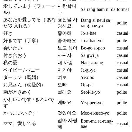
愛しています（フォーマ
사랑합니
Sa-rang-ham-ni-da
formal
ル）
다
あなたを愛してる（'あな
당신을 사
Dang-si-neul sa-
polite
rang-hae-yo
た'を入れる）
랑해요
好き
좋아해
Jo-a-hae
casual
好きです（丁寧）
좋아해요
Jo-a-hae-yo
polite
会いたい
보고 싶어
Bo-go si-peo
casual
付き合おう
사귀자
Sa-gwi-ja
casual
私の愛
내 사랑
Nae sa-rang
casual
ベイビー / ハニー
자기야
Ja-gi-ya
casual
ダーリン（既婚）
여보
Yeo-bo
casual
お兄さん（恋愛的）
오빠
Op-pa
casual
胸がときめく
설레요
Seol-le-yo
polite
かわいいです / きれいで
예뻐요
Ye-ppeo-yo
polite
す
かっこいいです
멋있어요
Meo-si-sseo-yo
polite
엄마 사랑
Eom-ma sa-rang-
ママ、愛してる
casual
hae
해