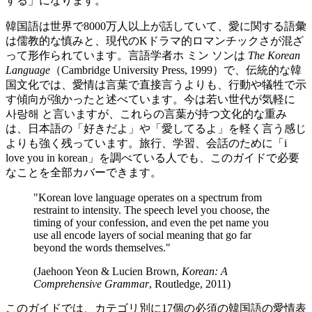
する」になります。
韓国語は世界で8000万人以上が話していて、愛に関する語彙
は儒教的な慎みと、現代のKドラマ的ロマンチックさが混ざ
って形作られています。言語学者ホ ミン ソンは
The Korean
Language
（Cambridge University Press, 1999）で、伝統的な韓
国文化では、愛情は言葉で直接言うよりも、行動や犠牲で示
す傾向が強かったと述べています。今は若い世代が気軽に
사랑해 と言いますが、これらの言葉が持つ文化的な重み
は、日本語の「好きだよ」や「愛してるよ」を軽く言う感じ
よりも強く残っています。旅行、学習、会話のために「i
love you in korean」を調べている人でも、このガイドで必要
なことを全部カバーできます。
"Korean love language operates on a spectrum from
restraint to intensity. The speech level you choose, the
timing of your confession, and even the pet name you
use all encode layers of social meaning that go far
beyond the words themselves."
(Jaehoon Yeon & Lucien Brown,
Korean: A
Comprehensive Grammar
, Routledge, 2011)
このガイドでは、カテゴリ別に17個の必須の韓国語の愛情表