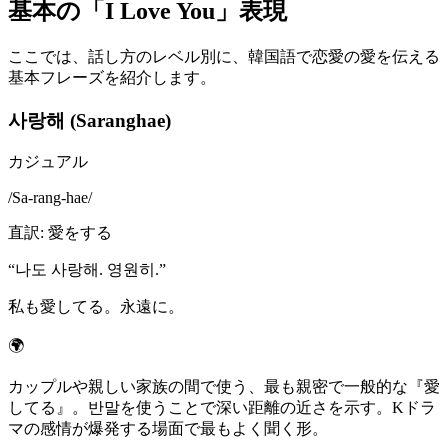
基本の「I Love You」表現
ここでは、話し方のレベル別に、韓国語で恋愛の愛を伝える
基本フレーズを紹介します。
사랑해 (Saranghae)
カジュアル
/
Sa-rang-hae
/
直訳
:
愛をする
“
나도 사랑해. 영원히.
”
私も愛してる。永遠に。
🌍
カップルや親しい家族の間で使う、最も親密で一般的な『愛
してる』。반말を使うことで深い距離の近さを示す。Kドラ
マの感情が爆発する場面で最もよく聞く形。