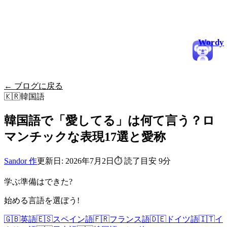
Wordy
← ブログに戻る
🇰🇷
韓国語
韓国語で「愛してる」は何て言う？ロ
マンチックな表現17選と愛称
Sandor 作
更新日: 2026年7月2日
⏱
読了目安 9分
学ぶ準備はできた?
始める言語を選ぼう!
🇬🇧
英語
🇪🇸
スペイン語
🇫🇷
フランス語
🇩🇪
ドイツ語
🇮🇹
イ