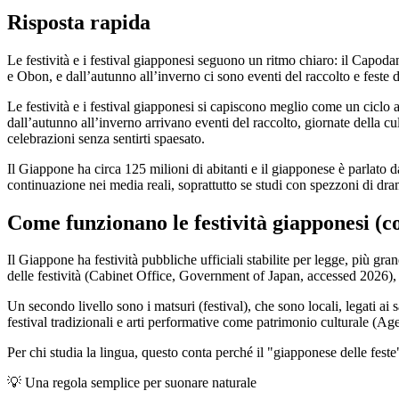
Risposta rapida
Le festività e i festival giapponesi seguono un ritmo chiaro: il Capoda
e Obon, e dall’autunno all’inverno ci sono eventi del raccolto e feste 
Le festività e i festival giapponesi si capiscono meglio come un ciclo
dall’autunno all’inverno arrivano eventi del raccolto, giornate della cul
celebrazioni senza sentirti spaesato.
Il Giappone ha circa 125 milioni di abitanti e il giapponese è parlato d
continuazione nei media reali, soprattutto se studi con spezzoni di dram
Come funzionano le festività giapponesi (co
Il Giappone ha festività pubbliche ufficiali stabilite per legge, più g
delle festività (Cabinet Office, Government of Japan, accessed 2026), 
Un secondo livello sono i matsuri (festival), che sono locali, legati a
festival tradizionali e arti performative come patrimonio culturale 
Per chi studia la lingua, questo conta perché il "giapponese delle feste" 
💡
Una regola semplice per suonare naturale