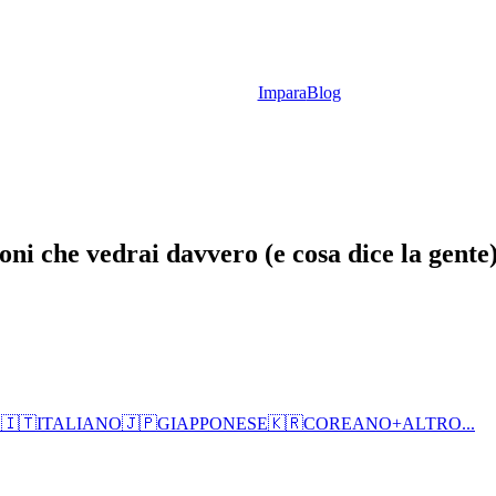
Impara
Blog
ioni che vedrai davvero (e cosa dice la gente
O
🇮🇹
ITALIANO
🇯🇵
GIAPPONESE
🇰🇷
COREANO
+
ALTRO...