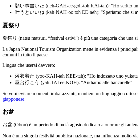
願い事書いた (neh-GAH-ee-goh-toh KAI-tah): "Ho scritto un 
叶うといいね (kah-NAH-oo toh EE-neh): "Speriamo che si av
夏祭り
夏祭り (natsu matsuri, “festival estivi”) è più una categoria che una sing
La Japan National Tourism Organization mette in evidenza i principali 
comuni in tutto il paese.
Lingua che userai davvero:
浴衣着た (yoo-KAH-tah KEE-tah): "Ho indossato uno yukata
屋台行こう (yah-TAI ee-KOH): "Andiamo alle bancarelle"
Se vuoi evitare momenti imbarazzanti, mantieni un linguaggio cortese e n
giapponese
.
お盆
お盆 (Obon) è un periodo di metà agosto dedicato a onorare gli antenati.
Non è una singola festività pubblica nazionale, ma influenza molto via