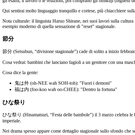
gli esami, il lavoro o le relazioni, poi comprano gli omikuji (biglietti de
Qui sentirai molto linguaggio tranquillo e cortese, più chiacchiere sull
Nota culturale: il linguista Haruo Shirane, nei suoi lavori sulla cultura
esempio moderno di quella sensazione di "reset" stagionale.
節分
節分 (Setsubun, “divisione stagionale”) cade di solito a inizio febbrai
Cosa vedrai: bambini che lanciano fagioli a un genitore con una masc
Cosa dice la gente:
鬼は外 (oh-NEE wah SOH-toh): "Fuori i demoni"
福は内 (foo-koo wah oo-CHEE): "Dentro la fortuna"
ひな祭り
ひな祭り (Hinamatsuri, “Festa delle bambole”) il 3 marzo celebra le bamb
imperiale.
Nei drama spesso appare come dettaglio stagionale sullo sfondo che se