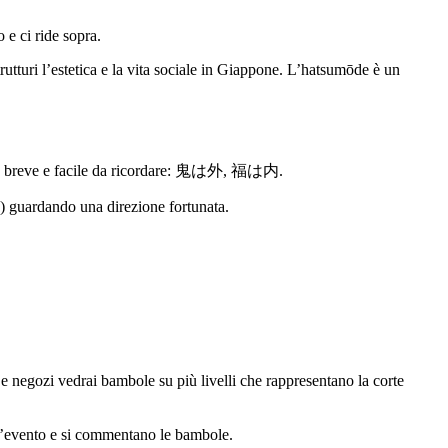
 e ci ride sopra.
strutturi l’estetica e la vita sociale in Giappone. L’hatsumōde è un
anto è breve e facile da ricordare: 鬼は外, 福は内.
) guardando una direzione fortunata.
negozi vedrai bambole su più livelli che rappresentano la corte
 l’evento e si commentano le bambole.