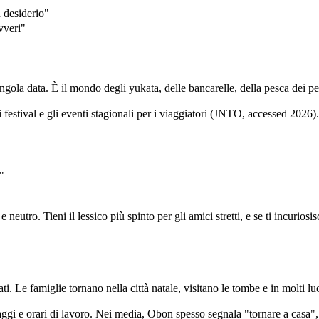
desiderio"
veri"
ola data. È il mondo degli yukata, delle bancarelle, della pesca dei pesc
festival e gli eventi stagionali per i viaggiatori (JNTO, accessed 2026)
"
eutro. Tieni il lessico più spinto per gli amici stretti, e se ti incurios
 Le famiglie tornano nella città natale, visitano le tombe e in molti lu
ggi e orari di lavoro. Nei media, Obon spesso segnala "tornare a casa",