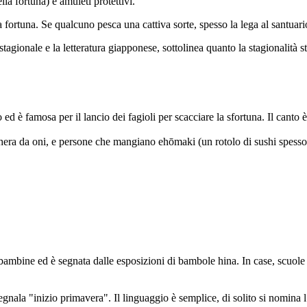
lla fortuna) e amuleti protettivi.
a fortuna. Se qualcuno pesca una cattiva sorte, spesso la lega al santuario
 stagionale e la letteratura giapponese, sottolinea quanto la stagionalità 
o ed è famosa per il lancio dei fagioli per scacciare la sfortuna. Il c
hera da oni, e persone che mangiano ehōmaki (un rotolo di sushi spesso
ine ed è segnata dalle esposizioni di bambole hina. In case, scuole e 
gnala "inizio primavera". Il linguaggio è semplice, di solito si nomina