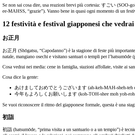
Se non sai cosa dire, usa reazioni brevi più cortesia: すごい
ee-MAHSS, “grazie”). Vanno bene in quasi ogni momento di un festiv
12 festività e festival giapponesi che vedra
お正月
お正月 (Shōgatsu, “Capodanno”) è la stagione di feste più importante in
natale, mangiano osechi e visitano santuari o templi per l’hatsumōde (p
Cosa vedrai nei media: cene in famiglia, stazioni affollate, visite ai sa
Cosa dice la gente:
あけましておめでとうございます (ah-keh-MAH-sheh-teh oh-meh-DE
今年もよろしくお願いします (koh-TOH-shee moh yoh-roh-SHEE-koo oh-n
Se vuoi riconoscere il ritmo del giapponese formale, questa è una stagione
初詣
初詣 (hatsumōde, “prima visita a un santuario o a un tempio”) è tecnicam