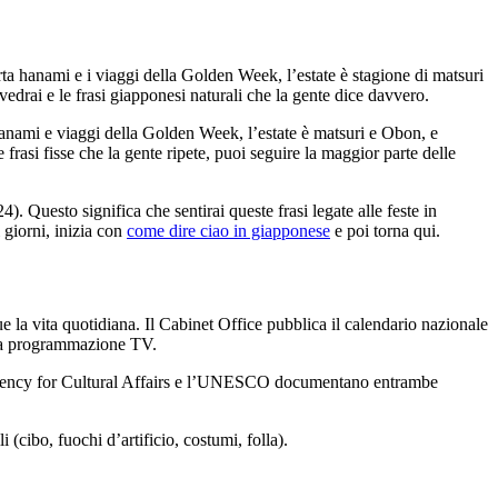
rta hanami e i viaggi della Golden Week, l’estate è stagione di matsuri
vedrai e le frasi giapponesi naturali che la gente dice davvero.
 hanami e viaggi della Golden Week, l’estate è matsuri e Obon, e
 frasi fisse che la gente ripete, puoi seguire la maggior parte delle
. Questo significa che sentirai queste frasi legate alle feste in
 giorni, inizia con
come dire ciao in giapponese
e poi torna qui.
e la vita quotidiana. Il Cabinet Office pubblica il calendario nazionale
e la programmazione TV.
à. L’Agency for Cultural Affairs e l’UNESCO documentano entrambe
i (cibo, fuochi d’artificio, costumi, folla).