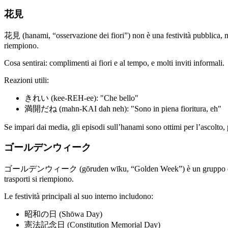
花見
花見 (hanami, “osservazione dei fiori”) non è una festività pubblica, ma è
riempiono.
Cosa sentirai: complimenti ai fiori e al tempo, e molti inviti informali.
Reazioni utili:
きれい (kee-REH-ee): "Che bello"
満開だね (mahn-KAI dah neh): "Sono in piena fioritura, eh"
Se impari dai media, gli episodi sull’hanami sono ottimi per l’ascolto, 
ゴールデンウィーク
ゴールデンウィーク (gōruden wīku, “Golden Week”) è un gruppo di festività 
trasporti si riempiono.
Le festività principali al suo interno includono:
昭和の日 (Shōwa Day)
憲法記念日 (Constitution Memorial Day)