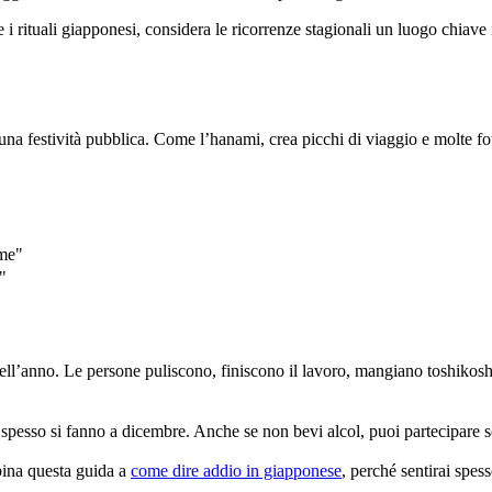
e i rituali giapponesi, considera le ricorrenze stagionali un luogo chiave
na festività pubblica. Come l’hanami, crea picchi di viaggio e molte fo
me"
"
ll’anno. Le persone puliscono, finiscono il lavoro, mangiano toshikos
pesso si fanno a dicembre. Anche se non bevi alcol, puoi partecipare so
bbina questa guida a
come dire addio in giapponese
, perché sentirai spes