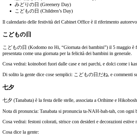
みどりの日 (Greenery Day)
こどもの日 (Children’s Day)
Il calendario delle festività del Cabinet Office è il riferimento autor
こどもの日
こどもの日 (Kodomo no Hi, “Giornata dei bambini”) il 5 maggio è famosa p
presentata come una giornata per la felicità dei bambini in generale.
Cosa vedrai: koinobori fuori dalle case e nei parchi, e dolci come i k
Di solito la gente dice cose semplici: こどもの日だね, e commenti sull
七夕
七夕 (Tanabata) è la festa delle stelle, associata a Orihime e Hikobosh
Nota di pronuncia: Tanabata si pronuncia ta-NAH-bah-tah, con ogni b
Cosa vedrai: festoni colorati, strisce con desideri e decorazioni estive
Cosa dice la gente: