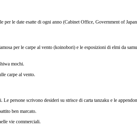
evole per le date esatte di ogni anno (Cabinet Office, Government of Japa
er le carpe al vento (koinobori) e le esposizioni di elmi da samurai
ashiwa mochi.
e carpe al vento.
i. Le persone scrivono desideri su strisce di carta tanzaku e le appendo
attito ben marcato.
 nelle vie commerciali.