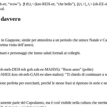
 (SOO-goh-ee, “wow”), きれい (kee-REH-ee, “che bello”), おいしい (
al.
i davvero
 Giappone, simile per atmosfera a un periodo che unisce Natale e Capo
rima visita dell’anno).
ntuari e personaggi che fanno saluti formali ai colleghi.
H-toh goh-zah-ee-MAHSS): "Buon anno" (polite)
eh-GAH-ee-shee-mahss): "Ti chiedo di continuare a sostenermi 
 perfetta per esercitarti, perché le stesse frasi si ripetono in serie e nel
ente parte del Capodanno, ma è così visibile nella cultura che merita u