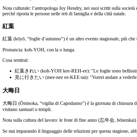
Nota culturale: l’antropologa Joy Hendry, nei suoi scritti sulla società 
perché riporta le persone nelle reti di famiglia e della città natale.
紅葉
紅葉 (kōyō, “foglie d’autunno”) è un altro evento stagionale, più che u
Pronuncia: koh-YOH, con la o lunga.
Cosa sentirai:
紅葉きれい (koh-YOH kee-REH-ee): "Le foglie sono bellissi
見に行きたい (mee-nee ee-KEE-tai): "Vorrei andare a vederle
大晦日
大晦日 (Ōmisoka, “vigilia di Capodanno”) è la giornata di chiusura de
visitano santuari o templi.
Nota sulla cultura del lavoro: le feste di fine anno (忘年会, bōnenkai) s
Se stai imparando il linguaggio delle relazioni per questa stagione, a