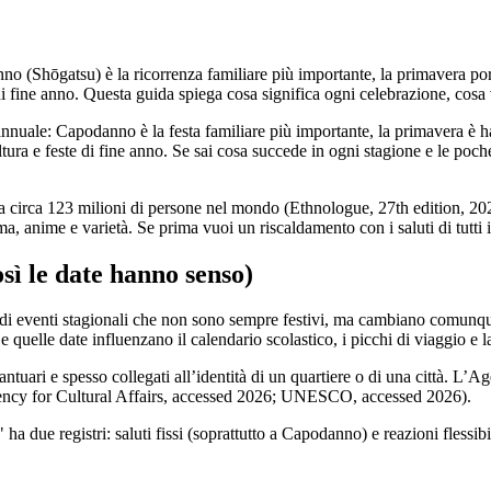
nno (Shōgatsu) è la ricorrenza familiare più importante, la primavera po
di fine anno. Questa guida spiega cosa significa ogni celebrazione, cosa 
 annuale: Capodanno è la festa familiare più importante, la primavera è
tura e feste di fine anno. Se sai cosa succede in ogni stagione e le poche
a circa 123 milioni di persone nel mondo (Ethnologue, 27th edition, 2024)
a, anime e varietà. Se prima vuoi un riscaldamento con i saluti di tutti i
sì le date hanno senso)
randi eventi stagionali che non sono sempre festivi, ma cambiano comunqu
e quelle date influenzano il calendario scolastico, i picchi di viaggio 
i santuari e spesso collegati all’identità di un quartiere o di una citt
(Agency for Cultural Affairs, accessed 2026; UNESCO, accessed 2026).
ha due registri: saluti fissi (soprattutto a Capodanno) e reazioni flessibil