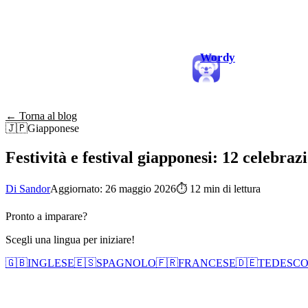
Wordy
← Torna al blog
🇯🇵
Giapponese
Festività e festival giapponesi: 12 celebraz
Di Sandor
Aggiornato: 26 maggio 2026
⏱
12 min di lettura
Pronto a imparare?
Scegli una lingua per iniziare!
🇬🇧
INGLESE
🇪🇸
SPAGNOLO
🇫🇷
FRANCESE
🇩🇪
TEDESC