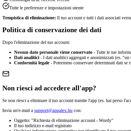
Tutte le preferenze e impostazioni utente
Tempistica di eliminazione:
Il tuo account e tutti i dati associati ver
Politica di conservazione dei dati
Dopo l'eliminazione del tuo account:
Nessun dato personale viene conservato
-
Tutte le tue infor
Dati analitici
-
I dati analitici aggregati e anonimizzati (es. "u
Conformità legale
-
Potremmo conservare determinati dati se rich
Non riesci ad accedere all'app?
Se non riesci a eliminare il tuo account tramite l'app (es. hai perso l'ac
Invia un'e-mail a
support@appalex.hu
con:
Oggetto: "Richiesta di eliminazione account - Wordy"
Il tuo indirizzo e-mail registrato
Qualsiasi informazione aggiuntiva per identificare il tuo accoun