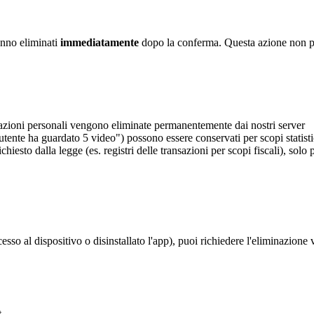
ranno eliminati
immediatamente
dopo la conferma. Questa azione non pu
mazioni personali vengono eliminate permanentemente dai nostri server
n utente ha guardato 5 video") possono essere conservati per scopi statist
iesto dalla legge (es. registri delle transazioni per scopi fiscali), solo 
cesso al dispositivo o disinstallato l'app), puoi richiedere l'eliminazione 
t