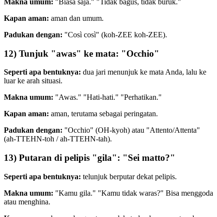
Makna umum:
"Biasa saja." "Tidak bagus, tidak buruk."
Kapan aman:
aman dan umum.
Padukan dengan:
"Così così" (koh-ZEE koh-ZEE).
12) Tunjuk "awas" ke mata: "Occhio"
Seperti apa bentuknya:
dua jari menunjuk ke mata Anda, lalu ke
luar ke arah situasi.
Makna umum:
"Awas." "Hati-hati." "Perhatikan."
Kapan aman:
aman, terutama sebagai peringatan.
Padukan dengan:
"Occhio" (OH-kyoh) atau "Attento/Attenta"
(ah-TTEHN-toh / ah-TTEHN-tah).
13) Putaran di pelipis "gila": "Sei matto?"
Seperti apa bentuknya:
telunjuk berputar dekat pelipis.
Makna umum:
"Kamu gila." "Kamu tidak waras?" Bisa menggoda
atau menghina.