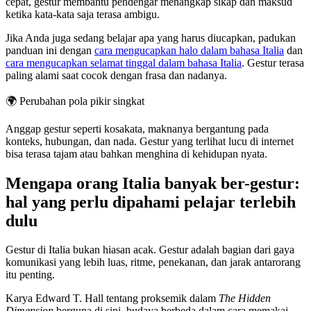
cepat, gestur membantu pendengar menangkap sikap dan maksud
ketika kata-kata saja terasa ambigu.
Jika Anda juga sedang belajar apa yang harus diucapkan, padukan
panduan ini dengan
cara mengucapkan halo dalam bahasa Italia
dan
cara mengucapkan selamat tinggal dalam bahasa Italia
. Gestur terasa
paling alami saat cocok dengan frasa dan nadanya.
🌍
Perubahan pola pikir singkat
Anggap gestur seperti kosakata, maknanya bergantung pada
konteks, hubungan, dan nada. Gestur yang terlihat lucu di internet
bisa terasa tajam atau bahkan menghina di kehidupan nyata.
Mengapa orang Italia banyak ber-gestur:
hal yang perlu dipahami pelajar terlebih
dulu
Gestur di Italia bukan hiasan acak. Gestur adalah bagian dari gaya
komunikasi yang lebih luas, ritme, penekanan, dan jarak antarorang
itu penting.
Karya Edward T. Hall tentang proksemik dalam
The Hidden
Dimension
berguna di sini, budaya berbeda dalam cara memakai