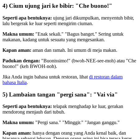
4) Cium ujung jari ke bibir: "Che buono!"
Seperti apa bentuknya:
ujung jari dikumpulkan, menyentuh bibir,
lalu bergerak ke luar seperti mengirim ciuman.
Makna umum:
"Enak sekali." "Bagus banget." Sering untuk
makanan, kadang untuk sesuatu yang mengesankan.
Kapan aman:
aman dan ramah. Ini umum di meja makan.
Padukan dengan:
"Buonissimo!" (bwoh-NEE-see-moh) atau "Che
buono!" (keh BWOH-noh).
Jika Anda ingin bahasa untuk restoran, lihat
di restoran dalam
bahasa Italia
.
5) Lambaian tangan "pergi sana": "Vai via"
Seperti apa bentuknya:
telapak menghadap ke luar, gerakan
mendorong menjauh dari tubuh.
Makna umum:
"Pergi sana." "Minggir." "Jangan ganggu."
Kapan aman:
hanya dengan orang yang Anda kenal baik, dan
biasanya sebagai lelucon. Dengan orang asing ini bisa terasa keras.