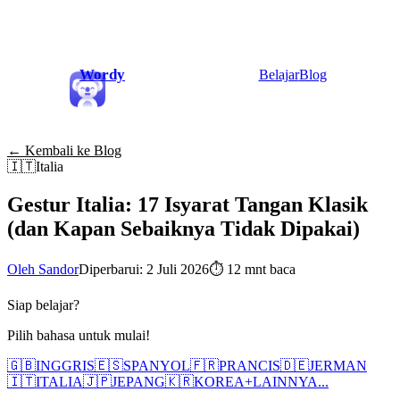
Wordy
Belajar
Blog
← Kembali ke Blog
🇮🇹
Italia
Gestur Italia: 17 Isyarat Tangan Klasik
(dan Kapan Sebaiknya Tidak Dipakai)
Oleh Sandor
Diperbarui: 2 Juli 2026
⏱
12 mnt baca
Siap belajar?
Pilih bahasa untuk mulai!
🇬🇧
INGGRIS
🇪🇸
SPANYOL
🇫🇷
PRANCIS
🇩🇪
JERMAN
🇮🇹
ITALIA
🇯🇵
JEPANG
🇰🇷
KOREA
+
LAINNYA...