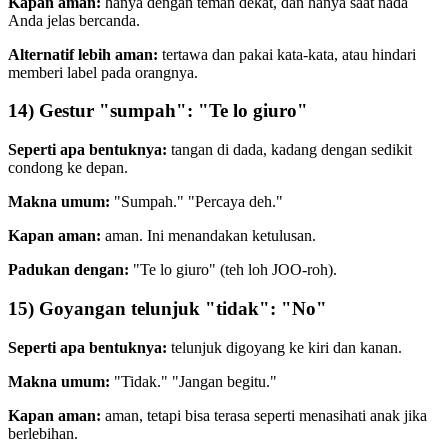
Kapan aman:
hanya dengan teman dekat, dan hanya saat nada
Anda jelas bercanda.
Alternatif lebih aman:
tertawa dan pakai kata-kata, atau hindari
memberi label pada orangnya.
14) Gestur "sumpah": "Te lo giuro"
Seperti apa bentuknya:
tangan di dada, kadang dengan sedikit
condong ke depan.
Makna umum:
"Sumpah." "Percaya deh."
Kapan aman:
aman. Ini menandakan ketulusan.
Padukan dengan:
"Te lo giuro" (teh loh JOO-roh).
15) Goyangan telunjuk "tidak": "No"
Seperti apa bentuknya:
telunjuk digoyang ke kiri dan kanan.
Makna umum:
"Tidak." "Jangan begitu."
Kapan aman:
aman, tetapi bisa terasa seperti menasihati anak jika
berlebihan.