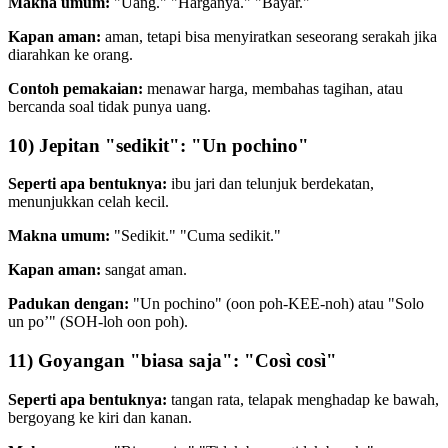
Makna umum:
"Uang." "Harganya." "Bayar."
Kapan aman:
aman, tetapi bisa menyiratkan seseorang serakah jika
diarahkan ke orang.
Contoh pemakaian:
menawar harga, membahas tagihan, atau
bercanda soal tidak punya uang.
10) Jepitan "sedikit": "Un pochino"
Seperti apa bentuknya:
ibu jari dan telunjuk berdekatan,
menunjukkan celah kecil.
Makna umum:
"Sedikit." "Cuma sedikit."
Kapan aman:
sangat aman.
Padukan dengan:
"Un pochino" (oon poh-KEE-noh) atau "Solo
un po’" (SOH-loh oon poh).
11) Goyangan "biasa saja": "Così così"
Seperti apa bentuknya:
tangan rata, telapak menghadap ke bawah,
bergoyang ke kiri dan kanan.