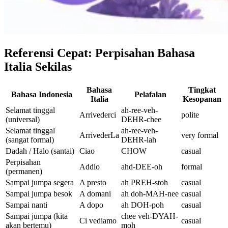
Referensi Cepat: Perpisahan Bahasa
Italia Sekilas
Bahasa
Tingkat
Bahasa Indonesia
Pelafalan
Italia
Kesopanan
Selamat tinggal
ah-ree-veh-
Arrivederci
polite
(universal)
DEHR-chee
Selamat tinggal
ah-ree-veh-
ArrivederLa
very formal
(sangat formal)
DEHR-lah
Dadah / Halo (santai)
Ciao
CHOW
casual
Perpisahan
Addio
ahd-DEE-oh
formal
(permanen)
Sampai jumpa segera
A presto
ah PREH-stoh
casual
Sampai jumpa besok
A domani
ah doh-MAH-nee
casual
Sampai nanti
A dopo
ah DOH-poh
casual
Sampai jumpa (kita
chee veh-DYAH-
Ci vediamo
casual
akan bertemu)
moh