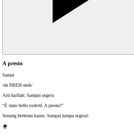
A presto
Santai
/
ah PREH-stoh
/
Arti harfiah
:
Sampai segera
“
È stato bello vederti. A presto!
”
Senang bertemu kamu. Sampai jumpa segera!
🌍