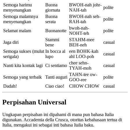
Semoga harimu
Buona
BWOH-nah johr-
polite
menyenangkan
giornata
NAH-tah
Semoga malamnya
Buona
BWOH-nah seh-
polite
menyenangkan
serata
RAH-tah
bwoh-nah-
Selamat malam
Buonanotte
polite
NOHT-teh
Stammi
STAHM-mee
Jaga diri
casual
bene
BEH-neh
Semoga sukses (mulut
In bocca al
een BOHK-kah
casual
serigala)
lupo
ahl LOO-poh
chee sehn-
Nanti kita kontak lagi
Ci sentiamo
casual
TYAH-moh
TAHN-tee ow-
Semoga yang terbaik
Tanti auguri
polite
GOO-ree
Dadah!
Ciao ciao!
CHOW CHOW
casual
Perpisahan Universal
Ungkapan perpisahan ini dipahami di mana pun bahasa Italia
digunakan. Accademia della Crusca, otoritas kebahasaan tertua di
Italia, mengakui ini sebagai inti bahasa Italia baku.