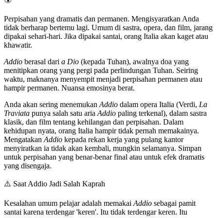
Perpisahan yang dramatis dan permanen. Mengisyaratkan Anda
tidak berharap bertemu lagi. Umum di sastra, opera, dan film, jarang
dipakai sehari-hari. Jika dipakai santai, orang Italia akan kaget atau
khawatir.
Addio
berasal dari
a Dio
(kepada Tuhan), awalnya doa yang
menitipkan orang yang pergi pada perlindungan Tuhan. Seiring
waktu, maknanya menyempit menjadi perpisahan permanen atau
hampir permanen. Nuansa emosinya berat.
Anda akan sering menemukan
Addio
dalam opera Italia (Verdi,
La
Traviata
punya salah satu aria
Addio
paling terkenal), dalam sastra
klasik, dan film tentang kehilangan dan perpisahan. Dalam
kehidupan nyata, orang Italia hampir tidak pernah memakainya.
Mengatakan
Addio
kepada rekan kerja yang pulang kantor
menyiratkan ia tidak akan kembali, mungkin selamanya. Simpan
untuk perpisahan yang benar-benar final atau untuk efek dramatis
yang disengaja.
⚠️
Saat Addio Jadi Salah Kaprah
Kesalahan umum pelajar adalah memakai
Addio
sebagai pamit
santai karena terdengar 'keren'. Itu tidak terdengar keren. Itu