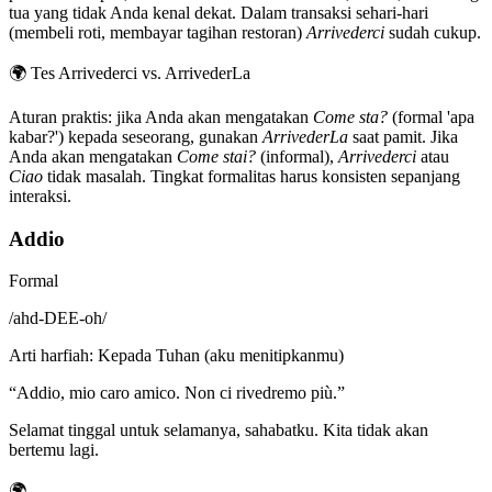
tua yang tidak Anda kenal dekat. Dalam transaksi sehari-hari
(membeli roti, membayar tagihan restoran)
Arrivederci
sudah cukup.
🌍
Tes Arrivederci vs. ArrivederLa
Aturan praktis: jika Anda akan mengatakan
Come sta?
(formal 'apa
kabar?') kepada seseorang, gunakan
ArrivederLa
saat pamit. Jika
Anda akan mengatakan
Come stai?
(informal),
Arrivederci
atau
Ciao
tidak masalah. Tingkat formalitas harus konsisten sepanjang
interaksi.
Addio
Formal
/
ahd-DEE-oh
/
Arti harfiah
:
Kepada Tuhan (aku menitipkanmu)
“
Addio, mio caro amico. Non ci rivedremo più.
”
Selamat tinggal untuk selamanya, sahabatku. Kita tidak akan
bertemu lagi.
🌍