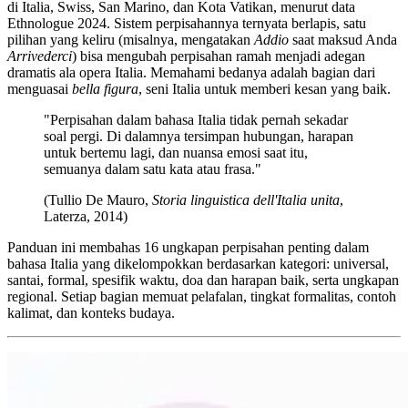
di Italia, Swiss, San Marino, dan Kota Vatikan, menurut data
Ethnologue 2024. Sistem perpisahannya ternyata berlapis, satu
pilihan yang keliru (misalnya, mengatakan
Addio
saat maksud Anda
Arrivederci
) bisa mengubah perpisahan ramah menjadi adegan
dramatis ala opera Italia. Memahami bedanya adalah bagian dari
menguasai
bella figura
, seni Italia untuk memberi kesan yang baik.
"Perpisahan dalam bahasa Italia tidak pernah sekadar
soal pergi. Di dalamnya tersimpan hubungan, harapan
untuk bertemu lagi, dan nuansa emosi saat itu,
semuanya dalam satu kata atau frasa."
(Tullio De Mauro,
Storia linguistica dell'Italia unita
,
Laterza, 2014)
Panduan ini membahas 16 ungkapan perpisahan penting dalam
bahasa Italia yang dikelompokkan berdasarkan kategori: universal,
santai, formal, spesifik waktu, doa dan harapan baik, serta ungkapan
regional. Setiap bagian memuat pelafalan, tingkat formalitas, contoh
kalimat, dan konteks budaya.