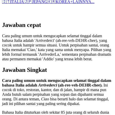
🇮🇹
ITALIA
🇯🇵
JEPANG
🇰🇷
KOREA
+
LAINNYA...
Jawaban cepat
Cara paling umum untuk mengucapkan selamat tinggal dalam
bahasa Italia adalah 'Arrivederci' (ah-ree-veh-DEHR-chee), yang
cocok untuk hampir semua situasi. Untuk perpisahan santai, orang
Italia memakai 'Ciao,' kata yang sama untuk menyapa. Pilihan yang
lebih formal termasuk 'ArrivederLa,' sementara perpisahan dramatis
atau permanen memakai 'Addio' yang terasa lebih berat.
Jawaban Singkat
Cara paling umum untuk mengucapkan selamat tinggal dalam
bahasa Italia adalah
Arrivederci
(ah-ree-veh-DEHR-chee).
Ini
cocok di toko, restoran, kantor, dan di jalan, hampir di mana pun
Anda butuh salam perpisahan yang sopan dan dipahami semua
orang. Di antara teman,
Ciao
bisa berarti halo dan selamat tinggal,
jadi ini pilihan santai yang paling sering dipakai.
Bahasa Italia dituturkan oleh sekitar 85 juta orang di seluruh dunia