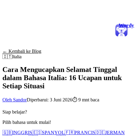
Wordy
← Kembali ke Blog
🇮🇹
Italia
Cara Mengucapkan Selamat Tinggal
dalam Bahasa Italia: 16 Ucapan untuk
Setiap Situasi
Oleh Sandor
Diperbarui: 3 Juni 2026
⏱
9 mnt baca
Siap belajar?
Pilih bahasa untuk mulai!
🇬🇧
INGGRIS
🇪🇸
SPANYOL
🇫🇷
PRANCIS
🇩🇪
JERMAN