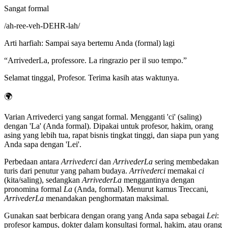
Sangat formal
/
ah-ree-veh-DEHR-lah
/
Arti harfiah
:
Sampai saya bertemu Anda (formal) lagi
“
ArrivederLa, professore. La ringrazio per il suo tempo.
”
Selamat tinggal, Profesor. Terima kasih atas waktunya.
🌍
Varian Arrivederci yang sangat formal. Mengganti 'ci' (saling)
dengan 'La' (Anda formal). Dipakai untuk profesor, hakim, orang
asing yang lebih tua, rapat bisnis tingkat tinggi, dan siapa pun yang
Anda sapa dengan 'Lei'.
Perbedaan antara
Arrivederci
dan
ArrivederLa
sering membedakan
turis dari penutur yang paham budaya.
Arrivederci
memakai
ci
(kita/saling), sedangkan
ArrivederLa
menggantinya dengan
pronomina formal
La
(Anda, formal). Menurut kamus Treccani,
ArrivederLa
menandakan penghormatan maksimal.
Gunakan saat berbicara dengan orang yang Anda sapa sebagai
Lei
:
profesor kampus, dokter dalam konsultasi formal, hakim, atau orang