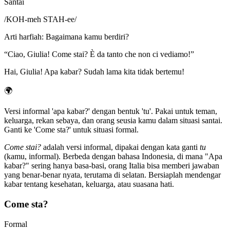
Santai
/
KOH-meh STAH-ee
/
Arti harfiah
:
Bagaimana kamu berdiri?
“
Ciao, Giulia! Come stai? È da tanto che non ci vediamo!
”
Hai, Giulia! Apa kabar? Sudah lama kita tidak bertemu!
🌍
Versi informal 'apa kabar?' dengan bentuk 'tu'. Pakai untuk teman,
keluarga, rekan sebaya, dan orang seusia kamu dalam situasi santai.
Ganti ke 'Come sta?' untuk situasi formal.
Come stai?
adalah versi informal, dipakai dengan kata ganti
tu
(kamu, informal). Berbeda dengan bahasa Indonesia, di mana "Apa
kabar?" sering hanya basa-basi, orang Italia bisa memberi jawaban
yang benar-benar nyata, terutama di selatan. Bersiaplah mendengar
kabar tentang kesehatan, keluarga, atau suasana hati.
Come sta?
Formal