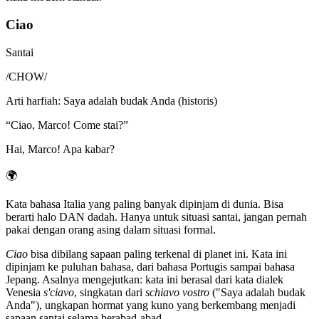
Ciao
Santai
/
CHOW
/
Arti harfiah
:
Saya adalah budak Anda (historis)
“
Ciao, Marco! Come stai?
”
Hai, Marco! Apa kabar?
🌍
Kata bahasa Italia yang paling banyak dipinjam di dunia. Bisa
berarti halo DAN dadah. Hanya untuk situasi santai, jangan pernah
pakai dengan orang asing dalam situasi formal.
Ciao
bisa dibilang sapaan paling terkenal di planet ini. Kata ini
dipinjam ke puluhan bahasa, dari bahasa Portugis sampai bahasa
Jepang. Asalnya mengejutkan: kata ini berasal dari kata dialek
Venesia
s'ciavo
, singkatan dari
schiavo vostro
("Saya adalah budak
Anda"), ungkapan hormat yang kuno yang berkembang menjadi
sapaan santai selama berabad-abad.