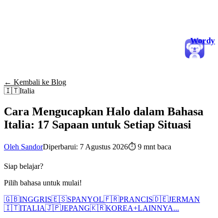
Wordy
← Kembali ke Blog
🇮🇹
Italia
Cara Mengucapkan Halo dalam Bahasa
Italia: 17 Sapaan untuk Setiap Situasi
Oleh Sandor
Diperbarui: 7 Agustus 2026
⏱
9 mnt baca
Siap belajar?
Pilih bahasa untuk mulai!
🇬🇧
INGGRIS
🇪🇸
SPANYOL
🇫🇷
PRANCIS
🇩🇪
JERMAN
🇮🇹
ITALIA
🇯🇵
JEPANG
🇰🇷
KOREA
+
LAINNYA...