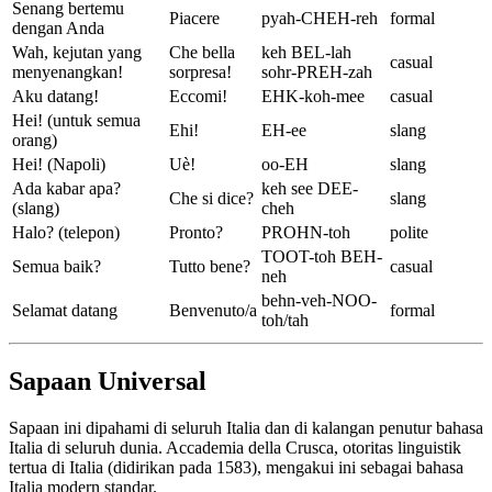
Senang bertemu
Piacere
pyah-CHEH-reh
formal
dengan Anda
Wah, kejutan yang
Che bella
keh BEL-lah
casual
menyenangkan!
sorpresa!
sohr-PREH-zah
Aku datang!
Eccomi!
EHK-koh-mee
casual
Hei! (untuk semua
Ehi!
EH-ee
slang
orang)
Hei! (Napoli)
Uè!
oo-EH
slang
Ada kabar apa?
keh see DEE-
Che si dice?
slang
(slang)
cheh
Halo? (telepon)
Pronto?
PROHN-toh
polite
TOOT-toh BEH-
Semua baik?
Tutto bene?
casual
neh
behn-veh-NOO-
Selamat datang
Benvenuto/a
formal
toh/tah
Sapaan Universal
Sapaan ini dipahami di seluruh Italia dan di kalangan penutur bahasa
Italia di seluruh dunia. Accademia della Crusca, otoritas linguistik
tertua di Italia (didirikan pada 1583), mengakui ini sebagai bahasa
Italia modern standar.