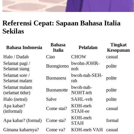
Referensi Cepat: Sapaan Bahasa Italia
Sekilas
Bahasa
Tingkat
Bahasa Indonesia
Pelafalan
Italia
Kesopanan
Halo / Dadah
Ciao
CHOW
casual
Selamat pagi /
bwohn-JOHR-
Buongiorno
polite
Selamat siang
noh
Selamat sore /
bwoh-nah-SEH-
Buonasera
polite
Selamat malam
rah
Selamat malam
bwoh-nah-
Buonanotte
polite
(selamat tidur)
NOHT-teh
Halo (netral)
Salve
SAHL-veh
polite
Apa kabar?
KOH-meh
Come stai?
casual
(informal)
STAH-ee
KOH-meh
Apa kabar? (formal)
Come sta?
formal
STAH
Gimana kabarnya?
Come va?
KOH-meh VAH
casual