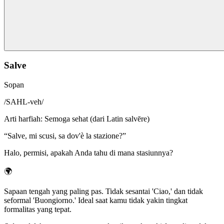
Salve
Sopan
/
SAHL-veh
/
Arti harfiah
:
Semoga sehat (dari Latin salvēre)
“
Salve, mi scusi, sa dov'è la stazione?
”
Halo, permisi, apakah Anda tahu di mana stasiunnya?
🌍
Sapaan tengah yang paling pas. Tidak sesantai 'Ciao,' dan tidak
seformal 'Buongiorno.' Ideal saat kamu tidak yakin tingkat
formalitas yang tepat.