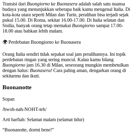
Transisi dari
Buongiorno
ke
Buonasera
adalah salah satu nuansa
budaya yang menunjukkan seberapa baik kamu mengenal Italia. Di
kota-kota utara seperti Milan dan Turin, peralihan bisa terjadi sejak
pukul 15.00. Di Roma, sekitar 16.00-17.00. Di Italia selatan dan
Sisilia, banyak orang tetap memakai
Buongiorno
sampai 17.00-
18.00 atau bahkan lebih malam.
🌍
Perdebatan Buongiorno ke Buonasera
Orang Italia sendiri tidak sepakat soal jam peralihannya. Ini topik
perdebatan ringan yang sering muncul. Kalau kamu bilang
Buongiorno
jam 16.30 di Milan, seseorang mungkin membetulkan
dengan halus:
Buonasera!
Cara paling aman, dengarkan orang di
sekitarmu dan ikuti.
Buonanotte
Sopan
/
bwoh-nah-NOHT-teh
/
Arti harfiah
:
Selamat malam (selamat tidur)
“
Buonanotte, dormi bene!
”