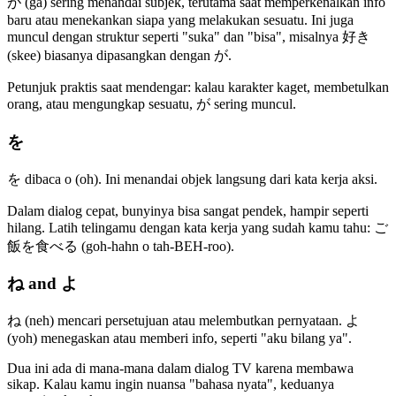
が (ga) sering menandai subjek, terutama saat memperkenalkan info
baru atau menekankan siapa yang melakukan sesuatu. Ini juga
muncul dengan struktur seperti "suka" dan "bisa", misalnya 好き
(skee) biasanya dipasangkan dengan が.
Petunjuk praktis saat mendengar: kalau karakter kaget, membetulkan
orang, atau mengungkap sesuatu, が sering muncul.
を
を dibaca o (oh). Ini menandai objek langsung dari kata kerja aksi.
Dalam dialog cepat, bunyinya bisa sangat pendek, hampir seperti
hilang. Latih telingamu dengan kata kerja yang sudah kamu tahu: ご
飯を食べる (goh-hahn o tah-BEH-roo).
ね and よ
ね (neh) mencari persetujuan atau melembutkan pernyataan. よ
(yoh) menegaskan atau memberi info, seperti "aku bilang ya".
Dua ini ada di mana-mana dalam dialog TV karena membawa
sikap. Kalau kamu ingin nuansa "bahasa nyata", keduanya