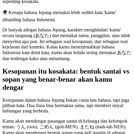
sepenting kosakata.
🌍
Kenapa bahasa Jepang memakai lebih sedikit kata 'kamu'
dibanding bahasa Indonesia
Di banyak adegan bahasa Jepang, karakter menghindari 'kamu'
secara langsung (あなた) dan memakai nama, panggilan, atau tidak
menyebut apa pun. Ini sebagian soal kesopanan, dan sebagian soal
kejelasan dari konteks. Kalau kamu menerjemahkan bahasa
Indonesia kata demi kata, kamu akan terlalu sering memakai あなた
dan terdengar kaku atau menantang.
Kesopanan itu kosakata: bentuk santai vs
sopan yang benar-benar akan kamu
dengar
Kesopanan dalam bahasa Jepang bukan cuma tata bahasa, tapi juga
pilihan kata. Dua frasa bisa bermakna sama, tapi memberi sinyal
hubungan yang berbeda.
Kamu akan mendengar pasangan santai di keluarga dan kelompok
teman: うん (oon), ごめん (goh-MEN), またね (mah-tah-NEH).
Kamu akan mendengar bentuk sopan yang jadi standar di adegan