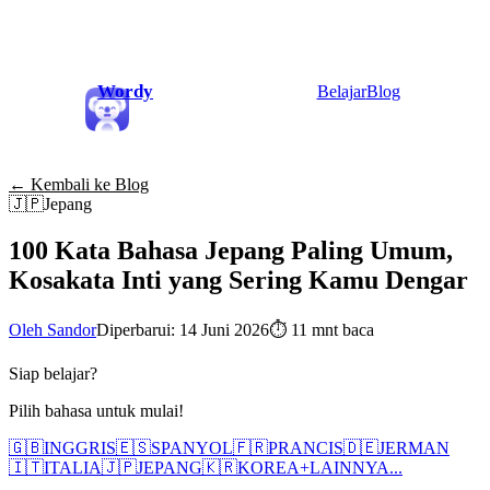
Wordy
Belajar
Blog
← Kembali ke Blog
🇯🇵
Jepang
100 Kata Bahasa Jepang Paling Umum,
Kosakata Inti yang Sering Kamu Dengar
Oleh Sandor
Diperbarui: 14 Juni 2026
⏱
11 mnt baca
Siap belajar?
Pilih bahasa untuk mulai!
🇬🇧
INGGRIS
🇪🇸
SPANYOL
🇫🇷
PRANCIS
🇩🇪
JERMAN
🇮🇹
ITALIA
🇯🇵
JEPANG
🇰🇷
KOREA
+
LAINNYA...