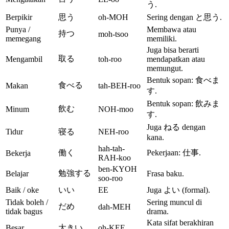
う.
Berpikir
思う
oh-MOH
Sering dengan と思う.
Punya /
Membawa atau
持つ
moh-tsoo
memegang
memiliki.
Juga bisa berarti
取る
Mengambil
toh-roo
mendapatkan atau
memungut.
Bentuk sopan: 食べま
食べる
Makan
tah-BEH-roo
す.
Bentuk sopan: 飲みま
飲む
Minum
NOH-moo
す.
Juga ねる dengan
Tidur
寝る
NEH-roo
kana.
hah-tah-
働く
Pekerjaan: 仕事.
Bekerja
RAH-koo
ben-KYOH
勉強する
Belajar
Frasa baku.
soo-roo
Baik / oke
いい
EE
Juga よい (formal).
Tidak boleh /
Sering muncul di
だめ
dah-MEH
tidak bagus
drama.
Kata sifat berakhiran
Besar
大きい
oh-KEE