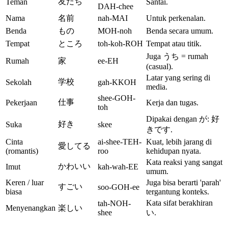
友だち
Teman
Santai.
DAH-chee
Nama
名前
nah-MAI
Untuk perkenalan.
Benda
もの
MOH-noh
Benda secara umum.
Tempat
ところ
toh-koh-ROH
Tempat atau titik.
Juga うち = rumah
Rumah
家
ee-EH
(casual).
Latar yang sering di
学校
Sekolah
gah-KKOH
media.
shee-GOH-
仕事
Pekerjaan
Kerja dan tugas.
toh
Dipakai dengan が: 好
好き
Suka
skee
きです.
Cinta
ai-shee-TEH-
Kuat, lebih jarang di
愛してる
(romantis)
roo
kehidupan nyata.
Kata reaksi yang sangat
かわいい
Imut
kah-wah-EE
umum.
Keren / luar
Juga bisa berarti 'parah'
すごい
soo-GOH-ee
biasa
tergantung konteks.
Kata sifat berakhiran
tah-NOH-
Menyenangkan
楽しい
shee
い.