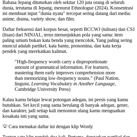
Bahasa Jepang dituturkan oleh sekitar 120 juta orang di seluruh
dunia, terutama di Jepang, menurut Ethnologue (2024). Konsentrasi
ini membuat input "dunia nyata" tercepat sering datang dari media:
anime, drama, variety show, dan film.
Daftar frekuensi dari korpus besar, seperti BCCWJ (tulisan) dan CSJ
(lisan) dari NINJAL, terus menunjukkan pola yang sama: item
paling umum bukan kata benda yang mencolok. Yang paling sering
muncul adalah partikel, kata bantu, pronomina, dan kata kerja
pendek yang merekatkan kalimat.
"High-frequency words carry a disproportionate
amount of grammatical information. For learners,
mastering them early improves comprehension more
than memorizing low-frequency nouns." (Paul Nation,
linguist,
Learning Vocabulary in Another Language
,
Cambridge University Press)
Kalau kamu belajar lewat potongan adegan, ini persis yang kamu
butuhkan. Set kecil yang sama berulang di banyak adegan, genre,
dan karakter, jadi setiap kali menonton ulang kamu menguatkan
kosakata inti yang sama.
💡
Cara memakai daftar ini dengan klip Wordy
Tonton satu klip pendek dua kali. Pertama, dengarkan partikel dan