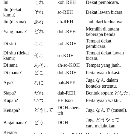
Ini
これ
koh-REH
Dekat pembicara.
Itu (dekat
それ
so-REH
Dekat lawan bicara.
kamu)
Itu (di sana)
あれ
ah-REH
Jauh dari keduanya.
Memilih di antara
どれ
Yang mana?
doh-REH
beberapa benda.
Tempat dekat
ここ
Di sini
koh-KOH
pembicara.
Di situ (dekat
Tempat dekat lawan
そこ
so-KOH
kamu)
bicara.
Di sana
あそこ
ah-so-KOH
Tempat yang jauh.
Di mana?
どこ
doh-KOH
Pertanyaan lokasi.
Juga なん dalam
Apa?
なに
nah-NEE
konteks tertentu.
Siapa?
だれ
dah-REH
Bentuk sopan: どなた.
Kapan?
いつ
EE-tsoo
Pertanyaan waktu.
DOH-shee-
どうして
Juga なんで (casual).
Kenapa?
teh
Juga どうやって =
Bagaimana?
どう
DOH
cara melakukan.
Berapa