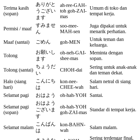
ありがと
ah-ree-GAH-
Terima kasih
Umum di toko dan
うござい
toh goh-ZAI-
(sopan)
tempat kerja.
mas
ます
すみませ
soo-mee-
Juga dipakai untuk
Permisi / maaf
MAH-sen
menarik perhatian.
ん
Untuk teman dan
ごめん
Maaf (santai)
goh-MEN
keluarga.
お願いし
oh-neh-GAI-
Meminta dengan
Tolong
shee-mas
sopan.
ます
ちょうだ
Sering untuk anak-anak
Tolong (santai)
CHOH-dai
dan teman dekat.
い
こんにち
Halo (siang
kon-nee-
Salam netral di siang
hari)
CHEE-wah
hari.
は
Selamat pagi
おはよう
oh-hah-YOH
Santai.
おはよう
Selamat pagi
oh-hah-YOH
ございま
Standar di tempat kerja.
(sopan)
goh-ZAI-mas
す
こんばん
kon-BAHN-
Selamat malam
Salam malam.
wah
は
Sering terdengar final,