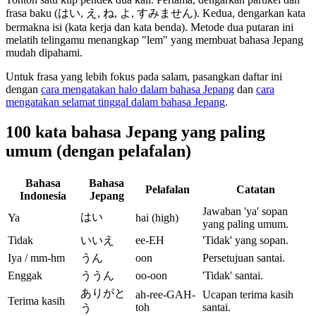
frasa baku (はい, え, ね, よ, すみません). Kedua, dengarkan kata
bermakna isi (kata kerja dan kata benda). Metode dua putaran ini
melatih telingamu menangkap "lem" yang membuat bahasa Jepang
mudah dipahami.
Untuk frasa yang lebih fokus pada salam, pasangkan daftar ini
dengan
cara mengatakan halo dalam bahasa Jepang
dan
cara
mengatakan selamat tinggal dalam bahasa Jepang
.
100 kata bahasa Jepang yang paling
umum (dengan pelafalan)
Bahasa
Bahasa
Pelafalan
Catatan
Indonesia
Jepang
Jawaban 'ya' sopan
はい
Ya
hai (high)
yang paling umum.
Tidak
いいえ
ee-EH
'Tidak' yang sopan.
Iya / mm-hm
うん
oon
Persetujuan santai.
Enggak
ううん
oo-oon
'Tidak' santai.
ありがと
ah-ree-GAH-
Ucapan terima kasih
Terima kasih
toh
santai.
う