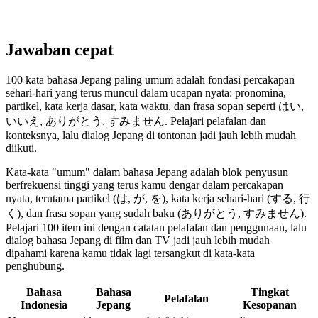
Jawaban cepat
100 kata bahasa Jepang paling umum adalah fondasi percakapan
sehari-hari yang terus muncul dalam ucapan nyata: pronomina,
partikel, kata kerja dasar, kata waktu, dan frasa sopan seperti はい,
いいえ, ありがとう, すみません. Pelajari pelafalan dan
konteksnya, lalu dialog Jepang di tontonan jadi jauh lebih mudah
diikuti.
Kata-kata "umum" dalam bahasa Jepang adalah blok penyusun
berfrekuensi tinggi yang terus kamu dengar dalam percakapan
nyata, terutama partikel (は, が, を), kata kerja sehari-hari (する, 行
く), dan frasa sopan yang sudah baku (ありがとう, すみません).
Pelajari 100 item ini dengan catatan pelafalan dan penggunaan, lalu
dialog bahasa Jepang di film dan TV jadi jauh lebih mudah
dipahami karena kamu tidak lagi tersangkut di kata-kata
penghubung.
Bahasa
Bahasa
Tingkat
Pelafalan
Indonesia
Jepang
Kesopanan