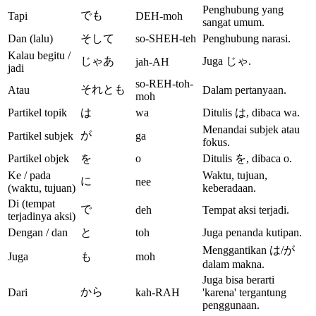
Penghubung yang
でも
Tapi
DEH-moh
sangat umum.
Dan (lalu)
そして
so-SHEH-teh
Penghubung narasi.
Kalau begitu /
じゃあ
Juga じゃ.
jah-AH
jadi
so-REH-toh-
それとも
Atau
Dalam pertanyaan.
moh
Partikel topik
は
wa
Ditulis は, dibaca wa.
Menandai subjek atau
が
Partikel subjek
ga
fokus.
Partikel objek
を
o
Ditulis を, dibaca o.
Ke / pada
Waktu, tujuan,
に
nee
(waktu, tujuan)
keberadaan.
Di (tempat
で
deh
Tempat aksi terjadi.
terjadinya aksi)
Dengan / dan
と
toh
Juga penanda kutipan.
Menggantikan は/が
Juga
も
moh
dalam makna.
Juga bisa berarti
から
Dari
kah-RAH
'karena' tergantung
penggunaan.