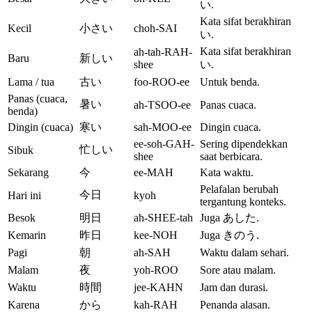
い.
Kata sifat berakhiran
Kecil
小さい
choh-SAI
い.
Kata sifat berakhiran
ah-tah-RAH-
Baru
新しい
shee
い.
Lama / tua
古い
foo-ROO-ee
Untuk benda.
Panas (cuaca,
暑い
ah-TSOO-ee
Panas cuaca.
benda)
Dingin (cuaca)
寒い
sah-MOO-ee
Dingin cuaca.
ee-soh-GAH-
Sering dipendekkan
忙しい
Sibuk
shee
saat berbicara.
Sekarang
今
ee-MAH
Kata waktu.
Pelafalan berubah
今日
Hari ini
kyoh
tergantung konteks.
Besok
明日
ah-SHEE-tah
Juga あした.
Kemarin
昨日
kee-NOH
Juga きのう.
Pagi
朝
ah-SAH
Waktu dalam sehari.
Malam
夜
yoh-ROO
Sore atau malam.
Waktu
時間
jee-KAHN
Jam dan durasi.
Karena
から
kah-RAH
Penanda alasan.