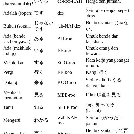
いくら
ee-koo-RAH
Harga dan jumlah.
(harga/jumlah)?
Sering terdengar seperti
です
Adalah (sopan)
des
'dess'.
じゃない
Bentuk santai: じゃな
Bukan (sopan)
jah-NAI des
です
い.
Ada (benda,
Untuk benda dan
ある
AH-roo
tak bernyawa)
kejadian.
Ada (makhluk
Untuk orang dan
いる
EE-roo
hidup)
hewan.
Kata kerja yang sangat
する
Melakukan
SOO-roo
umum.
Pergi
行く
EE-koo
Kanji: 行く.
Sering ditulis くる
Datang
来る
KOO-roo
dengan kana.
Melihat /
見る
Film: 映画を見る.
MEE-roo
menonton
Juga 知ってる
Tahu
知る
SHEE-roo
(casual).
wah-KAH-
Sering わかった =
Mengerti
わかる
roo
paham.
Bentuk santai: って言
言う
Mengatakan
EE-oo