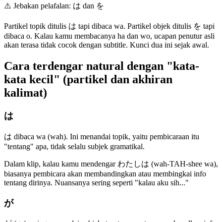
⚠️
Jebakan pelafalan: は dan を
Partikel topik ditulis は tapi dibaca wa. Partikel objek ditulis を tapi
dibaca o. Kalau kamu membacanya ha dan wo, ucapan penutur asli
akan terasa tidak cocok dengan subtitle. Kunci dua ini sejak awal.
Cara terdengar natural dengan "kata-
kata kecil" (partikel dan akhiran
kalimat)
は
は dibaca wa (wah). Ini menandai topik, yaitu pembicaraan itu
"tentang" apa, tidak selalu subjek gramatikal.
Dalam klip, kalau kamu mendengar わたしは (wah-TAH-shee wa),
biasanya pembicara akan membandingkan atau membingkai info
tentang dirinya. Nuansanya sering seperti "kalau aku sih..."
が