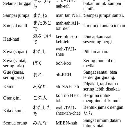
さような
sah-YOH-
Selamat tinggal
bukan untuk 'sampai
nah-rah
ら
nanti'.
Sampai jumpa
またね
mah-tah-NEH
'Sampai jumpa' santai.
またあと
mah-tah AH-
Sampai nanti
Umum di antara teman.
toh-deh
で
気をつけ
kee-oh tsoo-
Diucapkan saat
Hati-hati
keh-teh
seseorang pergi.
て
wah-TAH-
わたし
Saya (sopan)
Pilihan aman.
shee
Saya (santai,
Sering muncul di
ぼく
boh-koo
sering pria)
media.
Gue (kasar,
Sangat santai, bisa
おれ
oh-REH
sering pria)
terdengar garang.
Dipakai, tapi nama
あなた
Kamu
ah-NAH-tah
sering lebih disukai.
koh-no HEE-
Berguna untuk
この人
Orang ini
toh
menghindari 'kamu'.
わたした
Bentuk jamak dengan
wah-TAH-
Kita / kami
たち.
shee-tah-chee
ち
Sangat umum dalam
みんな
Semua orang
MEEN-nah
tutur santai.