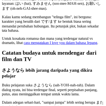
layanan: はい (hai), すみません (soo-mee-MAH-sen), お願いし
ます (oh-neh-GAI-shee-mas).
Kalau kamu sedang membangun "telinga film", ini berguna:
karakter yang beralih dari です/ます ke bentuk biasa sering
menandai perubahan hubungan. Itu petunjuk plot, bukan sekadar
tata bahasa.
Untuk kosakata romansa dan mana yang terdengar natural vs
dramatis, lihat
cara mengatakan I love you dalam bahasa Jepang
.
Catatan budaya untuk mendengar dari
film dan TV
さようなら lebih jarang daripada yang dikira
pelajar
Buku pelajaran suka さようなら (sah-YOH-nah-rah). Dalam
dialog nyata, ini bisa terdengar final, seperti perpisahan panjang,
putus, atau meninggalkan tempat untuk waktu lama.
Dalam adegan sehari-hari, "sampai jumpa" lebih sering berupa また