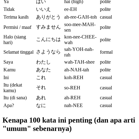
Ya
はい
hai (high)
polite
Tidak
いいえ
ee-EH
polite
Terima kasih
ありがとう
ah-ree-GAH-toh
casual
soo-mee-MAH-
すみません
Permisi / maaf
polite
sen
Halo (siang
kon-nee-CHEE-
こんにちは
polite
hari)
wah
sah-YOH-nah-
さようなら
Selamat tinggal
formal
rah
Saya
わたし
wah-TAH-shee
polite
Kamu
あなた
ah-NAH-tah
polite
Ini
これ
koh-REH
casual
Itu (dekat
それ
so-REH
casual
kamu)
Itu (di sana)
あれ
ah-REH
casual
Apa?
なに
nah-NEE
casual
Kenapa 100 kata ini penting (dan apa arti
"umum" sebenarnya)