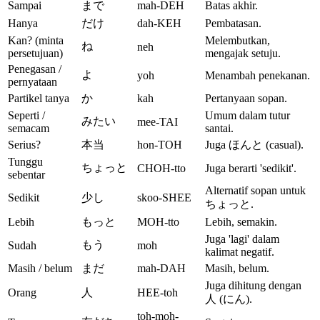
Sampai
まで
mah-DEH
Batas akhir.
Hanya
だけ
dah-KEH
Pembatasan.
Kan? (minta
Melembutkan,
ね
neh
persetujuan)
mengajak setuju.
Penegasan /
よ
yoh
Menambah penekanan.
pernyataan
Partikel tanya
か
kah
Pertanyaan sopan.
Seperti /
Umum dalam tutur
みたい
mee-TAI
semacam
santai.
Serius?
本当
hon-TOH
Juga ほんと (casual).
Tunggu
ちょっと
CHOH-tto
Juga berarti 'sedikit'.
sebentar
Alternatif sopan untuk
Sedikit
少し
skoo-SHEE
ちょっと.
Lebih
もっと
MOH-tto
Lebih, semakin.
Juga 'lagi' dalam
もう
Sudah
moh
kalimat negatif.
Masih / belum
まだ
mah-DAH
Masih, belum.
Juga dihitung dengan
Orang
人
HEE-toh
人 (にん).
toh-moh-