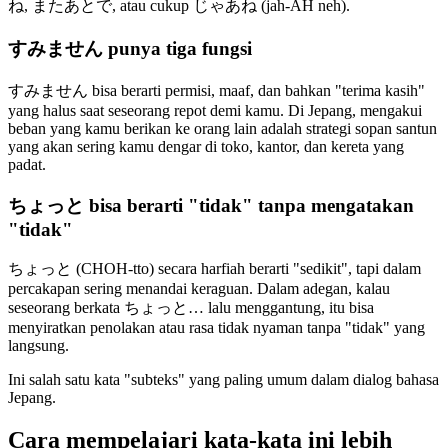
ね, またあとで, atau cukup じゃあね (jah-AH neh).
すみません punya tiga fungsi
すみません bisa berarti permisi, maaf, dan bahkan "terima kasih"
yang halus saat seseorang repot demi kamu. Di Jepang, mengakui
beban yang kamu berikan ke orang lain adalah strategi sopan santun
yang akan sering kamu dengar di toko, kantor, dan kereta yang
padat.
ちょっと bisa berarti "tidak" tanpa mengatakan
"tidak"
ちょっと (CHOH-tto) secara harfiah berarti "sedikit", tapi dalam
percakapan sering menandai keraguan. Dalam adegan, kalau
seseorang berkata ちょっと… lalu menggantung, itu bisa
menyiratkan penolakan atau rasa tidak nyaman tanpa "tidak" yang
langsung.
Ini salah satu kata "subteks" yang paling umum dalam dialog bahasa
Jepang.
Cara mempelajari kata-kata ini lebih