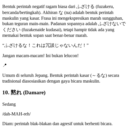
Bentuk perintah negatif ragam biasa dari ふざける (fuzakeru,
bercanda/bertingkah). Akhiran な (na) adalah bentuk perintah
maskulin yang kasar. Frasa ini mengekspresikan marah sungguhan,
bukan teguran main-main. Padanan sopannya adalah ふざけないで
ください (fuzakenaide kudasai), tetapi hampir tidak ada yang
memakai bentuk sopan saat benar-benar marah.
“
ふざけるな！これは冗談じゃないんだ！
”
Jangan macam-macam! Ini bukan lelucon!
📍
Umum di seluruh Jepang. Bentuk perintah kasar (～るな) secara
tradisional diasosiasikan dengan gaya bicara maskulin.
10. 黙れ (Damare)
Sedang
/
dah-MAH-reh
/
Diam: perintah blak-blakan dan agresif untuk berhenti bicara.