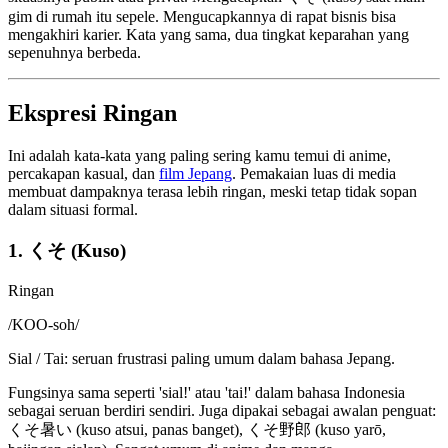
gim di rumah itu sepele. Mengucapkannya di rapat bisnis bisa
mengakhiri karier. Kata yang sama, dua tingkat keparahan yang
sepenuhnya berbeda.
Ekspresi Ringan
Ini adalah kata-kata yang paling sering kamu temui di anime,
percakapan kasual, dan
film Jepang
. Pemakaian luas di media
membuat dampaknya terasa lebih ringan, meski tetap tidak sopan
dalam situasi formal.
1. くそ (Kuso)
Ringan
/
KOO-soh
/
Sial / Tai: seruan frustrasi paling umum dalam bahasa Jepang.
Fungsinya sama seperti 'sial!' atau 'tai!' dalam bahasa Indonesia
sebagai seruan berdiri sendiri. Juga dipakai sebagai awalan penguat:
くそ暑い (kuso atsui, panas banget), くそ野郎 (kuso yarō,