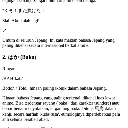
bajingan sialan). Sangat umum di anime dan manga.
“
くそ！また負けた！
”
Sial! Aku kalah lagi!
📍
Umum di seluruh Jepang. Ini kata makian bahasa Jepang yang
paling dikenal secara internasional berkat anime.
2. ばか (Baka)
Ringan
/
BAH-kah
/
Bodoh / Tolol: hinaan paling ikonik dalam bahasa Jepang.
Hinaan bahasa Jepang yang paling terkenal, dikenal luas lewat
anime. Bisa terdengar sayang ('baka!' dari karakter tsundere) atau
benar-benar menyakitkan, tergantung nada. Ditulis 馬鹿 dalam
kanji, secara harfiah 'kuda-rusa', etimologinya diperdebatkan para
ahli selama berabad-abad.