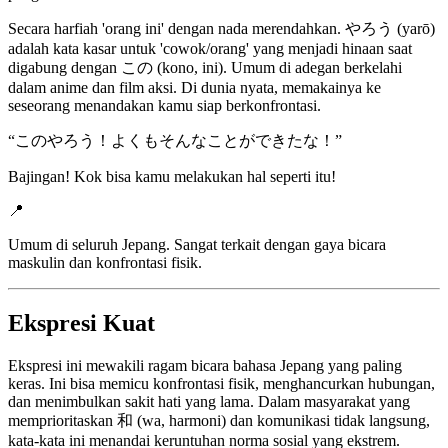
Secara harfiah 'orang ini' dengan nada merendahkan. やろう (yarō)
adalah kata kasar untuk 'cowok/orang' yang menjadi hinaan saat
digabung dengan この (kono, ini). Umum di adegan berkelahi
dalam anime dan film aksi. Di dunia nyata, memakainya ke
seseorang menandakan kamu siap berkonfrontasi.
“
このやろう！よくもそんなことができたな！
”
Bajingan! Kok bisa kamu melakukan hal seperti itu!
📍
Umum di seluruh Jepang. Sangat terkait dengan gaya bicara
maskulin dan konfrontasi fisik.
Ekspresi Kuat
Ekspresi ini mewakili ragam bicara bahasa Jepang yang paling
keras. Ini bisa memicu konfrontasi fisik, menghancurkan hubungan,
dan menimbulkan sakit hati yang lama. Dalam masyarakat yang
memprioritaskan 和 (wa, harmoni) dan komunikasi tidak langsung,
kata-kata ini menandai keruntuhan norma sosial yang ekstrem.