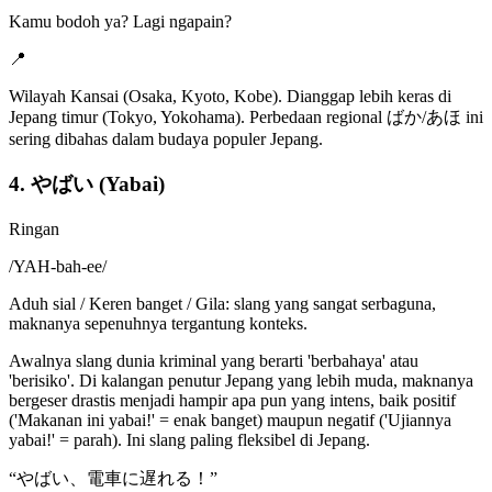
Kamu bodoh ya? Lagi ngapain?
📍
Wilayah Kansai (Osaka, Kyoto, Kobe). Dianggap lebih keras di
Jepang timur (Tokyo, Yokohama). Perbedaan regional ばか/あほ ini
sering dibahas dalam budaya populer Jepang.
4. やばい (Yabai)
Ringan
/
YAH-bah-ee
/
Aduh sial / Keren banget / Gila: slang yang sangat serbaguna,
maknanya sepenuhnya tergantung konteks.
Awalnya slang dunia kriminal yang berarti 'berbahaya' atau
'berisiko'. Di kalangan penutur Jepang yang lebih muda, maknanya
bergeser drastis menjadi hampir apa pun yang intens, baik positif
('Makanan ini yabai!' = enak banget) maupun negatif ('Ujiannya
yabai!' = parah). Ini slang paling fleksibel di Jepang.
“
やばい、電車に遅れる！
”