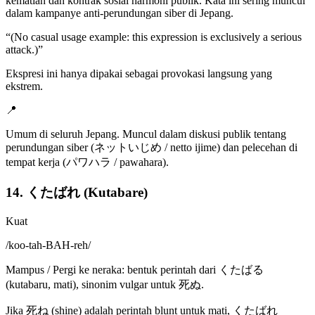
kematian dan kontrak sosial harmoni publik. Kata ini sering muncul
dalam kampanye anti-perundungan siber di Jepang.
“
(No casual usage example: this expression is exclusively a serious
attack.)
”
Ekspresi ini hanya dipakai sebagai provokasi langsung yang
ekstrem.
📍
Umum di seluruh Jepang. Muncul dalam diskusi publik tentang
perundungan siber (ネットいじめ / netto ijime) dan pelecehan di
tempat kerja (パワハラ / pawahara).
14. くたばれ (Kutabare)
Kuat
/
koo-tah-BAH-reh
/
Mampus / Pergi ke neraka: bentuk perintah dari くたばる
(kutabaru, mati), sinonim vulgar untuk 死ぬ.
Jika 死ね (shine) adalah perintah blunt untuk mati, くたばれ