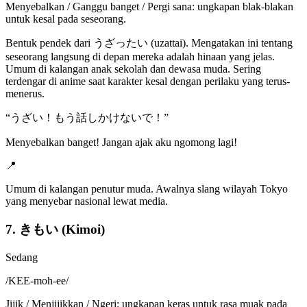
Menyebalkan / Ganggu banget / Pergi sana: ungkapan blak-blakan
untuk kesal pada seseorang.
Bentuk pendek dari うざったい (uzattai). Mengatakan ini tentang
seseorang langsung di depan mereka adalah hinaan yang jelas.
Umum di kalangan anak sekolah dan dewasa muda. Sering
terdengar di anime saat karakter kesal dengan perilaku yang terus-
menerus.
“
うざい！もう話しかけないで！
”
Menyebalkan banget! Jangan ajak aku ngomong lagi!
📍
Umum di kalangan penutur muda. Awalnya slang wilayah Tokyo
yang menyebar nasional lewat media.
7. きもい (Kimoi)
Sedang
/
KEE-moh-ee
/
Jijik / Menjijikkan / Ngeri: ungkapan keras untuk rasa muak pada