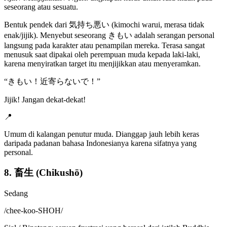
seseorang atau sesuatu.
Bentuk pendek dari 気持ち悪い (kimochi warui, merasa tidak
enak/jijik). Menyebut seseorang きもい adalah serangan personal
langsung pada karakter atau penampilan mereka. Terasa sangat
menusuk saat dipakai oleh perempuan muda kepada laki-laki,
karena menyiratkan target itu menjijikkan atau menyeramkan.
“
きもい！近寄らないで！
”
Jijik! Jangan dekat-dekat!
📍
Umum di kalangan penutur muda. Dianggap jauh lebih keras
daripada padanan bahasa Indonesianya karena sifatnya yang
personal.
8. 畜生 (Chikushō)
Sedang
/
chee-koo-SHOH
/