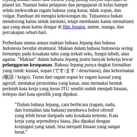
planet ini. Namun buku pelajaran dan pengajaran di kelas hampir
selalu melewatkan ragam bahasa yang kasar, tidak sopan, dan
vulgar. Panduan ini mengisi kekosongan itu. Tujuannya bukan
mendorong kamu untuk memaki, tetapi membantu kamu memahami
apa yang akan kamu dengar di
film Jepang
, anime, manga, dan
percakapan sehari-hari.
Perbedaan utama antara makian bahasa Jepang dan bahasa
Indonesia bersifat struktural. Makian dalam bahasa Indonesia sering
bertumpu pada kosakata tabu yang terkait seks, fungsi tubuh, atau
agama. "Makian" dalam bahasa Jepang justru banyak bekerja lewat
pelanggaran kesopanan
. Bahasa Jepang punya tingkat formalitas
yang rumit: kasual, sopan (です/ます / desu/masu), dan kehormatan
(敬語 / keigo). Turun dari ragam sopan ke ragam kasual yang
agresif, memakai pronomina yang kasar, atau memakai bentuk
perintah kata kerja yang keras ITU sendiri sudah menjadi hinaan,
terlepas dari kata spesifik yang dipakai.
"Dalam bahasa Jepang, cara berbicara (ragam, nada,
dan formalitas tata bahasa) membawa bobot ofensif
yang lebih besar daripada satu kosakata tertentu. Kata
kerja yang sepenuhnya biasa, jika dipakai dengan
konjugasi yang salah, bisa menjadi hinaan yang sangat
berat."