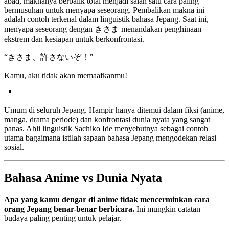
abad, maknanya berbalik total menjadi salah satu cara paling
bermusuhan untuk menyapa seseorang. Pembalikan makna ini
adalah contoh terkenal dalam linguistik bahasa Jepang. Saat ini,
menyapa seseorang dengan きさま menandakan penghinaan
ekstrem dan kesiapan untuk berkonfrontasi.
“
きさま、許さないぞ！
”
Kamu, aku tidak akan memaafkanmu!
📍
Umum di seluruh Jepang. Hampir hanya ditemui dalam fiksi (anime,
manga, drama periode) dan konfrontasi dunia nyata yang sangat
panas. Ahli linguistik Sachiko Ide menyebutnya sebagai contoh
utama bagaimana istilah sapaan bahasa Jepang mengodekan relasi
sosial.
Bahasa Anime vs Dunia Nyata
Apa yang kamu dengar di anime tidak mencerminkan cara
orang Jepang benar-benar berbicara.
Ini mungkin catatan
budaya paling penting untuk pelajar.