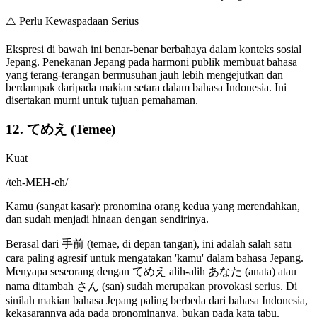
⚠️
Perlu Kewaspadaan Serius
Ekspresi di bawah ini benar-benar berbahaya dalam konteks sosial
Jepang. Penekanan Jepang pada harmoni publik membuat bahasa
yang terang-terangan bermusuhan jauh lebih mengejutkan dan
berdampak daripada makian setara dalam bahasa Indonesia. Ini
disertakan murni untuk tujuan pemahaman.
12. てめえ (Temee)
Kuat
/
teh-MEH-eh
/
Kamu (sangat kasar): pronomina orang kedua yang merendahkan,
dan sudah menjadi hinaan dengan sendirinya.
Berasal dari 手前 (temae, di depan tangan), ini adalah salah satu
cara paling agresif untuk mengatakan 'kamu' dalam bahasa Jepang.
Menyapa seseorang dengan てめえ alih-alih あなた (anata) atau
nama ditambah さん (san) sudah merupakan provokasi serius. Di
sinilah makian bahasa Jepang paling berbeda dari bahasa Indonesia,
kekasarannya ada pada pronominanya, bukan pada kata tabu.