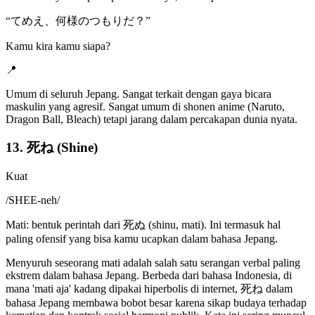
“
てめえ、何様のつもりだ？
”
Kamu kira kamu siapa?
📍
Umum di seluruh Jepang. Sangat terkait dengan gaya bicara
maskulin yang agresif. Sangat umum di shonen anime (Naruto,
Dragon Ball, Bleach) tetapi jarang dalam percakapan dunia nyata.
13. 死ね (Shine)
Kuat
/
SHEE-neh
/
Mati: bentuk perintah dari 死ぬ (shinu, mati). Ini termasuk hal
paling ofensif yang bisa kamu ucapkan dalam bahasa Jepang.
Menyuruh seseorang mati adalah salah satu serangan verbal paling
ekstrem dalam bahasa Jepang. Berbeda dari bahasa Indonesia, di
mana 'mati aja' kadang dipakai hiperbolis di internet, 死ね dalam
bahasa Jepang membawa bobot besar karena sikap budaya terhadap