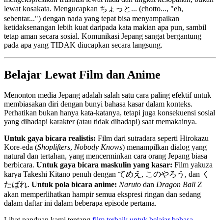
lewat kosakata. Mengucapkan ちょっと... (chotto..., "eh,
sebentar...") dengan nada yang tepat bisa menyampaikan
ketidaksenangan lebih kuat daripada kata makian apa pun, sambil
tetap aman secara sosial. Komunikasi Jepang sangat bergantung
pada apa yang TIDAK diucapkan secara langsung.
Belajar Lewat Film dan Anime
Menonton media Jepang adalah salah satu cara paling efektif untuk
membiasakan diri dengan bunyi bahasa kasar dalam konteks.
Perhatikan bukan hanya kata-katanya, tetapi juga konsekuensi sosial
yang dihadapi karakter (atau tidak dihadapi) saat memakainya.
Untuk gaya bicara realistis:
Film dari sutradara seperti Hirokazu
Kore-eda (
Shoplifters
,
Nobody Knows
) menampilkan dialog yang
natural dan tertahan, yang mencerminkan cara orang Jepang biasa
berbicara.
Untuk gaya bicara maskulin yang kasar:
Film yakuza
karya Takeshi Kitano penuh dengan てめえ, このやろう, dan く
たばれ.
Untuk pola bicara anime:
Naruto
dan
Dragon Ball Z
akan memperlihatkan hampir semua ekspresi ringan dan sedang
dalam daftar ini dalam beberapa episode pertama.
Lihat panduan kami tentang
film terbaik untuk belajar bahasa