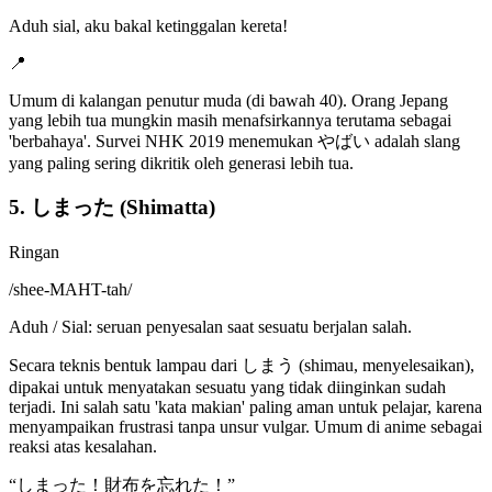
Aduh sial, aku bakal ketinggalan kereta!
📍
Umum di kalangan penutur muda (di bawah 40). Orang Jepang
yang lebih tua mungkin masih menafsirkannya terutama sebagai
'berbahaya'. Survei NHK 2019 menemukan やばい adalah slang
yang paling sering dikritik oleh generasi lebih tua.
5. しまった (Shimatta)
Ringan
/
shee-MAHT-tah
/
Aduh / Sial: seruan penyesalan saat sesuatu berjalan salah.
Secara teknis bentuk lampau dari しまう (shimau, menyelesaikan),
dipakai untuk menyatakan sesuatu yang tidak diinginkan sudah
terjadi. Ini salah satu 'kata makian' paling aman untuk pelajar, karena
menyampaikan frustrasi tanpa unsur vulgar. Umum di anime sebagai
reaksi atas kesalahan.
“
しまった！財布を忘れた！
”