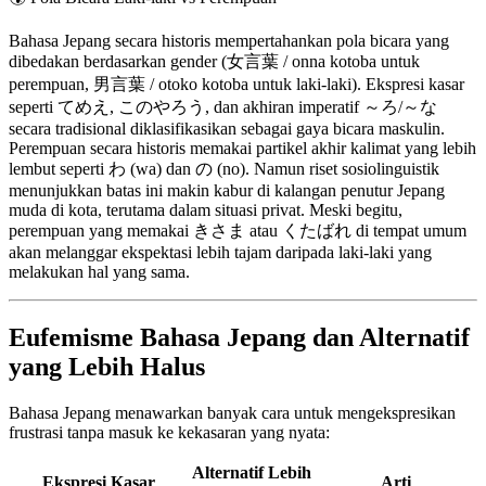
Bahasa Jepang secara historis mempertahankan pola bicara yang
dibedakan berdasarkan gender (女言葉 / onna kotoba untuk
perempuan, 男言葉 / otoko kotoba untuk laki-laki). Ekspresi kasar
seperti てめえ, このやろう, dan akhiran imperatif ～ろ/～な
secara tradisional diklasifikasikan sebagai gaya bicara maskulin.
Perempuan secara historis memakai partikel akhir kalimat yang lebih
lembut seperti わ (wa) dan の (no). Namun riset sosiolinguistik
menunjukkan batas ini makin kabur di kalangan penutur Jepang
muda di kota, terutama dalam situasi privat. Meski begitu,
perempuan yang memakai きさま atau くたばれ di tempat umum
akan melanggar ekspektasi lebih tajam daripada laki-laki yang
melakukan hal yang sama.
Eufemisme Bahasa Jepang dan Alternatif
yang Lebih Halus
Bahasa Jepang menawarkan banyak cara untuk mengekspresikan
frustrasi tanpa masuk ke kekasaran yang nyata:
Alternatif Lebih
Ekspresi Kasar
Arti