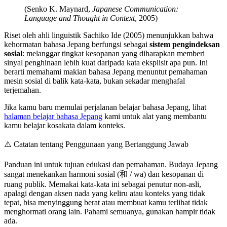
(Senko K. Maynard,
Japanese Communication:
Language and Thought in Context
, 2005)
Riset oleh ahli linguistik Sachiko Ide (2005) menunjukkan bahwa
kehormatan bahasa Jepang berfungsi sebagai
sistem pengindeksan
sosial
: melanggar tingkat kesopanan yang diharapkan memberi
sinyal penghinaan lebih kuat daripada kata eksplisit apa pun. Ini
berarti memahami makian bahasa Jepang menuntut pemahaman
mesin sosial di balik kata-kata, bukan sekadar menghafal
terjemahan.
Jika kamu baru memulai perjalanan belajar bahasa Jepang, lihat
halaman belajar bahasa Jepang
kami untuk alat yang membantu
kamu belajar kosakata dalam konteks.
⚠️
Catatan tentang Penggunaan yang Bertanggung Jawab
Panduan ini untuk tujuan edukasi dan pemahaman. Budaya Jepang
sangat menekankan harmoni sosial (和 / wa) dan kesopanan di
ruang publik. Memakai kata-kata ini sebagai penutur non-asli,
apalagi dengan aksen nada yang keliru atau konteks yang tidak
tepat, bisa menyinggung berat atau membuat kamu terlihat tidak
menghormati orang lain. Pahami semuanya, gunakan hampir tidak
ada.