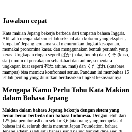
Jawaban cepat
Kata makian Jepang bekerja berbeda dari umpatan bahasa Inggris.
Alih-alih mengandalkan istilah seksual atau kotoran yang eksplisit,
'umpatan' Jepang terutama soal menurunkan tingkat kesopanan,
memakai pronomina kasar, dan menggunakan bentuk perintah yang
keras. Ungkapan ringan seperti ばか (baka, bodoh) dan くそ (kuso,
sial) umum di percakapan sehari-hari dan anime, sementara
ungkapan kuat seperti 死ね (shine, mati) dan くたばれ (kutabare,
mampus) bisa memicu konfrontasi serius. Panduan ini membahas 15
istilah penting yang diurutkan berdasarkan tingkat kekasarannya.
Mengapa Kamu Perlu Tahu Kata Makian
dalam Bahasa Jepang
Makian dalam bahasa Jepang bekerja dengan sistem yang
benar-benar berbeda dari bahasa Indonesia.
Dengan lebih dari
125 juta penutur asli dan sekitar 3,6 juta orang yang mempelajari
bahasa ini di seluruh dunia menurut Japan Foundation, bahasa
Jepang adalah salah satu bahasa yang paling banyak dipelajari di