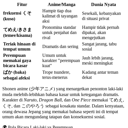
Fitur
Anime/Manga
Dunia Nyata
Hampir tiap dua
frekuensi くそ
Sesekali, kebanyakan
kalimat di tayangan
di situasi privat
(kuso)
aksi
Pronomina standar
Hampir tidak pernah
てめえ/きさま
untuk penjahat dan
dipakai, akan
(temee/kisama)
rival
mengejutkan
Teriak hinaan di
Sangat jarang, tabu
Dramatis dan sering
tempat umum
sosial
Perempuan
Umum untuk
Jauh lebih jarang,
memakai gaya
karakter "perempuan
meski meningkat
bicara kasar
kuat"
ばか (baka)
Trope tsundere,
Kadang antar teman
terus-menerus
dekat
sebagai afeksi
Shonen anime (少年アニメ) yang menargetkan penonton laki-laki
muda melebih-lebihkan bahasa kasar untuk ketegangan dramatis.
Karakter di
Naruto
,
Dragon Ball
, dan
One Piece
memakai てめえ,
くそ, dan このやろう sebagai kosakata standar. Dalam kenyataan,
orang dewasa Jepang yang memakai bahasa seperti ini di tempat
umum akan mengundang tatapan dan konsekuensi sosial.
🌍
Pola Bicara Laki-laki vs Perempuan