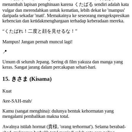
menambah lapisan penghinaan karena くたばる sendiri adalah kata
vulgar dan merendahkan untuk kematian, lebih dekat ke 'mampus'
daripada sekadar 'mati'. Memakainya ke seseorang mengekspresikan
kebencian dan ketidakmenghargaan terhadap keberadaan mereka.
“
くたばれ！二度と顔を見せるな！
”
Mampus! Jangan pernah muncul lagi!
📍
Umum di seluruh Jepang. Sering di film yakuza dan manga yang
keras. Sangat jarang dalam percakapan sehari-hari.
15. きさま (Kisama)
Kuat
/
kee-SAH-mah
/
Kamu (sangat menghina): dulunya bentuk kehormatan yang
mengalami pembalikan makna total.
Awalnya istilah hormat (貴様, 'orang terhormat'). Selama berabad-