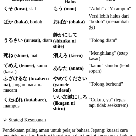
Halus
くそ (kuso)
, sial
もう (mou)
"Aduh" / "Ya ampun"
Versi lebih halus dari
"bodoh" (menambah
ばか (baka)
, bodoh
おばか (obaka)
お)
静かにして
うるさい (urusai)
, diam
"Tolong diam"
(shizuka ni
shite)
"Menghilang" (tetap
死ね (shine)
, mati
消えろ (kiero)
kasar)
てめえ (temee)
, kamu
"kamu" standar (lebih
あなた (anata)
sopan)
(kasar)
ふざけるな (fuzakeru
やめてください
"Tolong berhenti"
na)
, jangan macam-
(yamete
macam
kudasai)
いい加減にしろ
くたばれ (kutabare)
,
"Cukup, ya" (tegas
(iikagen ni
tapi tidak seekstrem)
mampus
shiro)
💡
Strategi Kesopanan
Pendekatan paling aman untuk pelajar bahasa Jepang: kuasai cara
mengekspresikan frustrasi lewat nada dan tingkat kesopanan, bukan