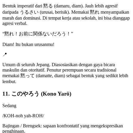
Bentuk imperatif dari 黙る (damaru, diam). Jauh lebih agresif
daripada うるさい (urusai, berisik). Memakai 黙れ menyampaikan
marah dan dominasi. Di tempat kerja atau sekolah, ini bisa dianggap
agresi verbal.
“
黙れ！お前に関係ないだろう！
”
Diam! Itu bukan urusanmu!
📍
Umum di seluruh Jepang. Diasosiasikan dengan gaya bicara
maskulin dan otoritatif. Penutur perempuan secara tradisional
memakai 黙って (damatte, diam) sebagai bentuk yang sedikit lebih
lembut.
11. このやろう (Kono Yarō)
Sedang
/
KOH-noh yah-ROH
/
Bajingan / Brengsek: sapaan konfrontatif yang mengekspresikan
penghinaan.