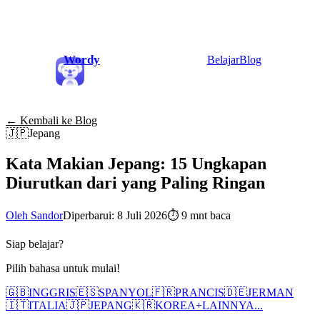
Wordy
Belajar
Blog
← Kembali ke Blog
🇯🇵
Jepang
Kata Makian Jepang: 15 Ungkapan
Diurutkan dari yang Paling Ringan
Oleh Sandor
Diperbarui: 8 Juli 2026
⏱
9 mnt baca
Siap belajar?
Pilih bahasa untuk mulai!
🇬🇧
INGGRIS
🇪🇸
SPANYOL
🇫🇷
PRANCIS
🇩🇪
JERMAN
🇮🇹
ITALIA
🇯🇵
JEPANG
🇰🇷
KOREA
+
LAINNYA...