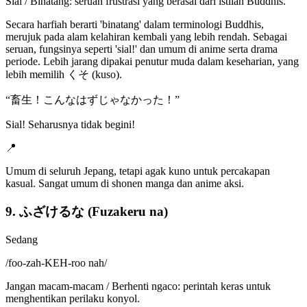
Sial / Binatang: seruan frustrasi yang berasal dari istilah Buddhis.
Secara harfiah berarti 'binatang' dalam terminologi Buddhis,
merujuk pada alam kelahiran kembali yang lebih rendah. Sebagai
seruan, fungsinya seperti 'sial!' dan umum di anime serta drama
periode. Lebih jarang dipakai penutur muda dalam keseharian, yang
lebih memilih くそ (kuso).
“
畜生！こんなはずじゃなかった！
”
Sial! Seharusnya tidak begini!
📍
Umum di seluruh Jepang, tetapi agak kuno untuk percakapan
kasual. Sangat umum di shonen manga dan anime aksi.
9. ふざけるな (Fuzakeru na)
Sedang
/
foo-zah-KEH-roo nah
/
Jangan macam-macam / Berhenti ngaco: perintah keras untuk
menghentikan perilaku konyol.