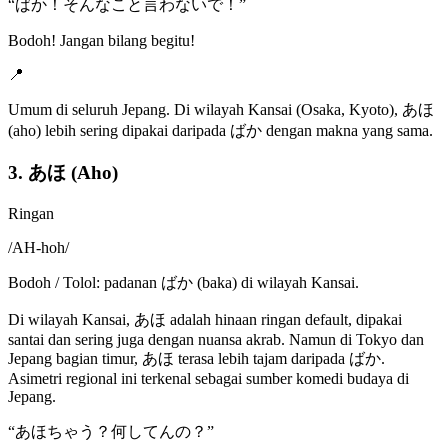
“
ばか！そんなこと言わないで！
”
Bodoh! Jangan bilang begitu!
📍
Umum di seluruh Jepang. Di wilayah Kansai (Osaka, Kyoto), あほ
(aho) lebih sering dipakai daripada ばか dengan makna yang sama.
3. あほ (Aho)
Ringan
/
AH-hoh
/
Bodoh / Tolol: padanan ばか (baka) di wilayah Kansai.
Di wilayah Kansai, あほ adalah hinaan ringan default, dipakai
santai dan sering juga dengan nuansa akrab. Namun di Tokyo dan
Jepang bagian timur, あほ terasa lebih tajam daripada ばか.
Asimetri regional ini terkenal sebagai sumber komedi budaya di
Jepang.
“
あほちゃう？何してんの？
”