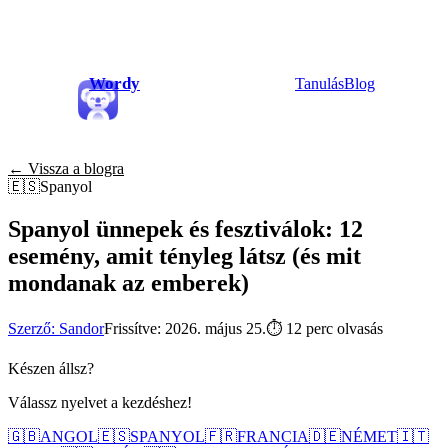
Wordy
Tanulás
Blog
← Vissza a blogra
🇪🇸
Spanyol
Spanyol ünnepek és fesztiválok: 12
esemény, amit tényleg látsz (és mit
mondanak az emberek)
Szerző: Sandor
Frissítve: 2026. május 25.
⏱
12 perc olvasás
Készen állsz?
Válassz nyelvet a kezdéshez!
🇬🇧
ANGOL
🇪🇸
SPANYOL
🇫🇷
FRANCIA
🇩🇪
NÉMET
🇮🇹