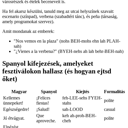
városrészek és ételek beceneveit is.
Ha fel akarsz készülni, tanuld meg az utcai helyszínek szavait:
escenario (színpad), verbena (szabadtéri tánc), és peña (társaság,
amely programokat szervez).
Amit mondanak az emberek:
"Nos vemos en la plaza" (nohs BEH-mohs ehn lah PLAH-
sah)
"¿Vienes a la verbena?" (BYEH-nehs ah lah behr-BEH-nah)
Spanyol kifejezések, amelyeket
fesztiválokon hallasz (és hogyan ejtsd
őket)
Magyar
Spanyol
Kiejtés
Formalitás
Kellemes
¡Felices
feh-LEE-sehs FYEH-
polite
ünnepeket!
fiestas!
stahs
Egészségedre!
¡Salud!
sah-LOOD
casual
Que
keh ah-proh-BEH-
Jó étvágyat.
polite
aproveche.
cheh
Elnézést