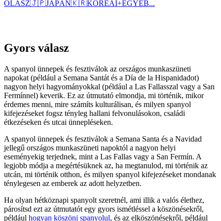
OLASZ
🇯🇵
JAPÁN
🇰🇷
KOREAI
+
EGYÉB...
Gyors válasz
A spanyol ünnepek és fesztiválok az országos munkaszüneti
napokat (például a Semana Santát és a Día de la Hispanidadot)
nagyon helyi hagyományokkal (például a Las Fallasszal vagy a San
Fermínnel) keverik. Ez az útmutató elmondja, mi történik, mikor
érdemes menni, mire számíts kulturálisan, és milyen spanyol
kifejezéseket fogsz tényleg hallani felvonulásokon, családi
étkezéseken és utcai ünnepléseken.
A spanyol ünnepek és fesztiválok a Semana Santa és a Navidad
jellegű országos munkaszüneti napoktól a nagyon helyi
eseményekig terjednek, mint a Las Fallas vagy a San Fermín. A
legjobb módja a megértésüknek az, ha megtanulod, mi történik az
utcán, mi történik otthon, és milyen spanyol kifejezéseket mondanak
ténylegesen az emberek az adott helyzetben.
Ha olyan hétköznapi spanyolt szeretnél, ami illik a valós élethez,
párosítsd ezt az útmutatót egy gyors ismétléssel a köszönésekről,
például
hogyan köszönj spanyolul
, és az elköszönésekről, például