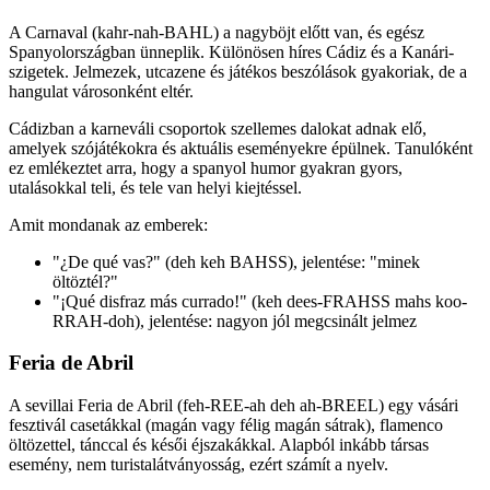
A Carnaval (kahr-nah-BAHL) a nagyböjt előtt van, és egész
Spanyolországban ünneplik. Különösen híres Cádiz és a Kanári-
szigetek. Jelmezek, utcazene és játékos beszólások gyakoriak, de a
hangulat városonként eltér.
Cádizban a karneváli csoportok szellemes dalokat adnak elő,
amelyek szójátékokra és aktuális eseményekre épülnek. Tanulóként
ez emlékeztet arra, hogy a spanyol humor gyakran gyors,
utalásokkal teli, és tele van helyi kiejtéssel.
Amit mondanak az emberek:
"¿De qué vas?" (deh keh BAHSS), jelentése: "minek
öltöztél?"
"¡Qué disfraz más currado!" (keh dees-FRAHSS mahs koo-
RRAH-doh), jelentése: nagyon jól megcsinált jelmez
Feria de Abril
A sevillai Feria de Abril (feh-REE-ah deh ah-BREEL) egy vásári
fesztivál casetákkal (magán vagy félig magán sátrak), flamenco
öltözettel, tánccal és késői éjszakákkal. Alapból inkább társas
esemény, nem turistalátványosság, ezért számít a nyelv.