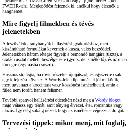
"¡Madre mía!" (MAH-dreh MEE-ah) vagy "¡Qué fuerte!" (keh
FWEHR-teh). Meglepődést fejeznek ki, anélkül hogy éleznék a
hangnemet.
Mire figyelj filmekben és tévés
jelenetekben
A fesztiválok aranybányák hallásértési gyakorláshoz, mert
kiszámítható formulákat kevernek a kusza, valós beszéddel.
Jelenetekben három rétegre figyelj: a bemondó hangjára (tiszta), a
családi asztal melletti beszélgetésre (gyors, de ismétlődő), és az utcai
tömegre (egymásba csúszó).
Hasznos stratégia, ha rövid részeket újrajátszol, és egyszerre csak
egy kifejezést követsz. A Wordy-féle kliptanulás itt jól működik,
mert ugyanazt a koccintást vagy köszönést ismételheted, amíg a
füled nem fordít, hanem felismer.
További spanyol hallásértési ötletekért nézd meg a
Wordy blogot
,
majd válassz egy témát, amit tényleg élvezel, étel, romantika vagy
utazás. Így elég sokáig nézed, hogy az ismétlés elvégezze a dolgát.
Tervezési tippek: mikor menj, mit foglalj,