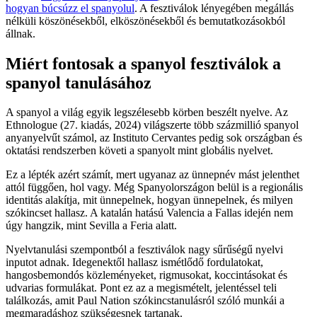
hogyan búcsúzz el spanyolul
. A fesztiválok lényegében megállás
nélküli köszönésekből, elköszönésekből és bemutatkozásokból
állnak.
Miért fontosak a spanyol fesztiválok a
spanyol tanulásához
A spanyol a világ egyik legszélesebb körben beszélt nyelve. Az
Ethnologue (27. kiadás, 2024) világszerte több százmillió spanyol
anyanyelvűt számol, az Instituto Cervantes pedig sok országban és
oktatási rendszerben követi a spanyolt mint globális nyelvet.
Ez a lépték azért számít, mert ugyanaz az ünnepnév mást jelenthet
attól függően, hol vagy. Még Spanyolországon belül is a regionális
identitás alakítja, mit ünnepelnek, hogyan ünnepelnek, és milyen
szókincset hallasz. A katalán hatású Valencia a Fallas idején nem
úgy hangzik, mint Sevilla a Feria alatt.
Nyelvtanulási szempontból a fesztiválok nagy sűrűségű nyelvi
inputot adnak. Idegenektől hallasz ismétlődő fordulatokat,
hangosbemondós közleményeket, rigmusokat, koccintásokat és
udvarias formulákat. Pont ez az a megismételt, jelentéssel teli
találkozás, amit Paul Nation szókincstanulásról szóló munkái a
megmaradáshoz szükségesnek tartanak.