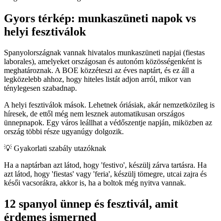
Gyors térkép: munkaszüneti napok vs
helyi fesztiválok
Spanyolországnak vannak hivatalos munkaszüneti napjai (fiestas
laborales), amelyeket országosan és autonóm közösségenként is
meghatároznak. A BOE közzéteszi az éves naptárt, és ez áll a
legközelebb ahhoz, hogy hiteles listát adjon arról, mikor van
ténylegesen szabadnap.
A helyi fesztiválok mások. Lehetnek óriásiak, akár nemzetközileg is
híresek, de ettől még nem lesznek automatikusan országos
ünnepnapok. Egy város leállhat a védőszentje napján, miközben az
ország többi része ugyanúgy dolgozik.
💡
Gyakorlati szabály utazóknak
Ha a naptárban azt látod, hogy 'festivo', készülj zárva tartásra. Ha
azt látod, hogy 'fiestas' vagy 'feria', készülj tömegre, utcai zajra és
késői vacsorákra, akkor is, ha a boltok még nyitva vannak.
12 spanyol ünnep és fesztivál, amit
érdemes ismerned