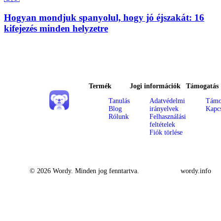
Hogyan mondjuk spanyolul, hogy jó éjszakát: 16
kifejezés minden helyzetre
Termék
Jogi információk
Támogatás
Tanulás
Adatvédelmi
Támo
Blog
irányelvek
Kapcs
Rólunk
Felhasználási
feltételek
Fiók törlése
© 2026 Wordy. Minden jog fenntartva.
wordy.info