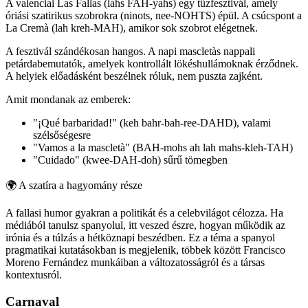
A valenciai Las Fallas (lahs FAH-yahs) egy tűzfesztivál, amely
óriási szatirikus szobrokra (ninots, nee-NOHTS) épül. A csúcspont a
La Cremà (lah kreh-MAH), amikor sok szobrot elégetnek.
A fesztivál szándékosan hangos. A napi mascletàs nappali
petárdabemutatók, amelyek kontrollált lökéshullámoknak érződnek.
A helyiek előadásként beszélnek róluk, nem puszta zajként.
Amit mondanak az emberek:
"¡Qué barbaridad!" (keh bahr-bah-ree-DAHD), valami
szélsőségesre
"Vamos a la mascletà" (BAH-mohs ah lah mahs-kleh-TAH)
"Cuidado" (kwee-DAH-doh) sűrű tömegben
🌍
A szatíra a hagyomány része
A fallasi humor gyakran a politikát és a celebvilágot célozza. Ha
médiából tanulsz spanyolul, itt veszed észre, hogyan működik az
irónia és a túlzás a hétköznapi beszédben. Ez a téma a spanyol
pragmatikai kutatásokban is megjelenik, többek között Francisco
Moreno Fernández munkáiban a változatosságról és a társas
kontextusról.
Carnaval