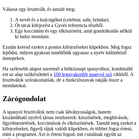
Válassz egy fesztivált, és tanuld meg:
A nevét és a kulcsigéket (celebrar, salir, brindar).
Öt utcai kifejezést a Gyors referencia részből.
Egy koccintást és egy elköszönést, amit gondolkodás nélkül
ki tudsz mondani.
Ezután keresd ezeket a pontos kifejezéseket klipekben. Meg fogsz
lepődni, milyen gyakran ismétlődik ugyanaz a nyelv különböző
ünnepeken.
Ha szélesebb alapot szeretnél a hétköznapi spanyolhoz, kombináld
ezt az alap szókészlettel a
100 leggyakoribb spanyol szó
cikkből. A
fesztiválok szórakoztatóak, de a funkciószavak rakják össze a
mondatokat.
Zárógondolat
A spanyol fesztiválok nem csak látványosságok, hanem
kiszámítható nyelvű társas rendszerek: köszönések, meghívások,
figyelmeztetések, koccintások és elköszönések. Tanuld meg ezeket a
kifejezéseket, figyelj rájuk valódi klipekben, és többet fogsz érteni,
mint a programot. Azt is érteni fogod, mit csinálnak együtt az