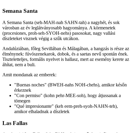
Semana Santa
A Semana Santa (seh-MAH-nah SAHN-tah) a nagyhét, és sok
városban az év leglátványosabb hagyománya. A körmenetek
(procesiones, proh-seh-SYOH-nehs) pasosokat, nagy vallási
díszleteket visznek végig a szűk utcákon.
Andalúziában, főleg Sevillában és Málagában, a hangzás is része az
élménynek: fúvószenekarok, dobok, és a saetas nevű spontán ének.
Tiszteletteljes, formális nyelvet is hallasz, mert az esemény kerete az
áhítat, nem a buli.
Amit mondanak az emberek:
"Buenas noches" (BWEH-nahs NOH-chehs), amikor későn
érkeznek
"Con permiso" (kohn pehr-MEE-soh), hogy átjussanak a
tömegen
"Qué impresionante" (keh eem-preh-syoh-NAHN-teh),
amikor elhaladnak a díszletek
Las Fallas