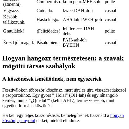
Con permiso.
kohn pehr-MEE-soh
polite
(átmenni).
Vigyázz.
Cuidado.
kwee-DAH-doh
casual
Később
Hasta luego.
AHS-tah LWEH-goh
casual
találkozunk.
feh-lee-see-DAH-
Gratulálok!
¡Felicidades!
polite
dehs
PAH-sah-loh
Érezd jól magad.
Pásalo bien.
casual
BYEHN
Hogyan hangozz természetesen: a szavak
mögötti társas szabályok
A köszönések ismétlődnek, nem egyszeriek
Fesztiválokon többször köszönsz, mert újra és újra visszacsatlakozol
a csoportokhoz. Egy gyors "¡Hola!" (OH-lah) és egy ráhangoló
kérdés, mint a "¿Qué tal?" (keh TAHL), természetesebb, mint
egyetlen formális köszönés.
Ha kell egy teljes köszönéslista, bemelegítésnek használd a
hogyan
köszönj spanyolul
cikket, mielőtt elindulsz.