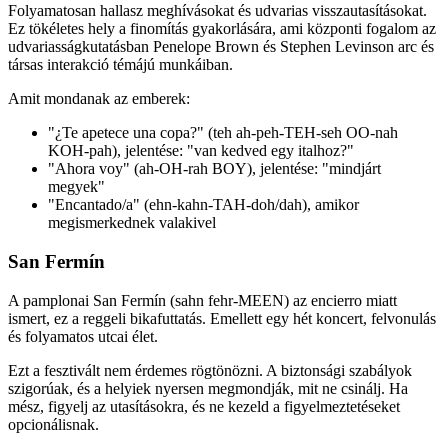
Folyamatosan hallasz meghívásokat és udvarias visszautasításokat.
Ez tökéletes hely a finomítás gyakorlására, ami központi fogalom az
udvariasságkutatásban Penelope Brown és Stephen Levinson arc és
társas interakció témájú munkáiban.
Amit mondanak az emberek:
"¿Te apetece una copa?" (teh ah-peh-TEH-seh OO-nah
KOH-pah), jelentése: "van kedved egy italhoz?"
"Ahora voy" (ah-OH-rah BOY), jelentése: "mindjárt
megyek"
"Encantado/a" (ehn-kahn-TAH-doh/dah), amikor
megismerkednek valakivel
San Fermín
A pamplonai San Fermín (sahn fehr-MEEN) az encierro miatt
ismert, ez a reggeli bikafuttatás. Emellett egy hét koncert, felvonulás
és folyamatos utcai élet.
Ezt a fesztivált nem érdemes rögtönözni. A biztonsági szabályok
szigorúak, és a helyiek nyersen megmondják, mit ne csinálj. Ha
mész, figyelj az utasításokra, és ne kezeld a figyelmeztetéseket
opcionálisnak.