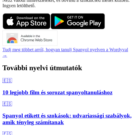
Nézz valódi filmrészleteket, és bővítsd a szókincsed menet közben.
Ingyen letölthető.
Tudj meg többet arról, hogyan tanulj Spanyol nyelven a Wordyval
→
További nyelvi útmutatók
🇪🇸
10 legjobb film és sorozat spanyoltanuláshoz
🇪🇸
Spanyol etikett és szokások: udvariassági szabályok,
amik tényleg számítanak
🇪🇸