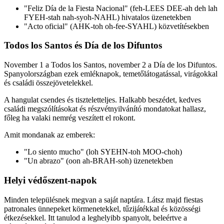
"Feliz Día de la Fiesta Nacional" (feh-LEES DEE-ah deh lah
FYEH-stah nah-syoh-NAHL) hivatalos üzenetekben
"Acto oficial" (AHK-toh oh-fee-SYAHL) közvetítésekben
Todos los Santos és Día de los Difuntos
November 1 a Todos los Santos, november 2 a Día de los Difuntos.
Spanyolországban ezek emléknapok, temetőlátogatással, virágokkal
és családi összejövetelekkel.
A hangulat csendes és tiszteletteljes. Halkabb beszédet, kedves
családi megszólításokat és részvétnyilvánító mondatokat hallasz,
főleg ha valaki nemrég veszített el rokont.
Amit mondanak az emberek:
"Lo siento mucho" (loh SYEHN-toh MOO-choh)
"Un abrazo" (oon ah-BRAH-soh) üzenetekben
Helyi védőszent-napok
Minden településnek megvan a saját naptára. Látsz majd fiestas
patronales ünnepeket körmenetekkel, tűzijátékkal és közösségi
étkezésekkel. Itt tanulod a leghelyibb spanyolt, beleértve a