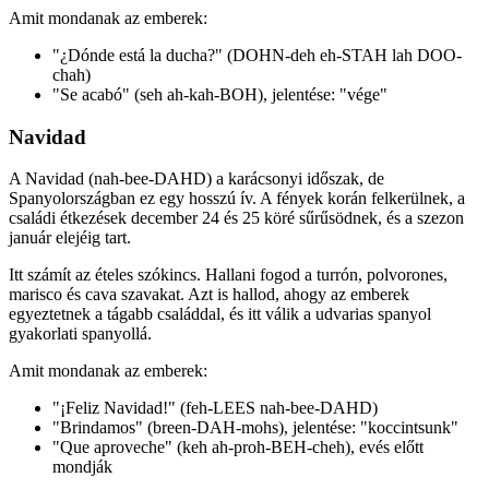
Amit mondanak az emberek:
"¿Dónde está la ducha?" (DOHN-deh eh-STAH lah DOO-
chah)
"Se acabó" (seh ah-kah-BOH), jelentése: "vége"
Navidad
A Navidad (nah-bee-DAHD) a karácsonyi időszak, de
Spanyolországban ez egy hosszú ív. A fények korán felkerülnek, a
családi étkezések december 24 és 25 köré sűrűsödnek, és a szezon
január elejéig tart.
Itt számít az ételes szókincs. Hallani fogod a turrón, polvorones,
marisco és cava szavakat. Azt is hallod, ahogy az emberek
egyeztetnek a tágabb családdal, és itt válik a udvarias spanyol
gyakorlati spanyollá.
Amit mondanak az emberek:
"¡Feliz Navidad!" (feh-LEES nah-bee-DAHD)
"Brindamos" (breen-DAH-mohs), jelentése: "koccintsunk"
"Que aproveche" (keh ah-proh-BEH-cheh), evés előtt
mondják