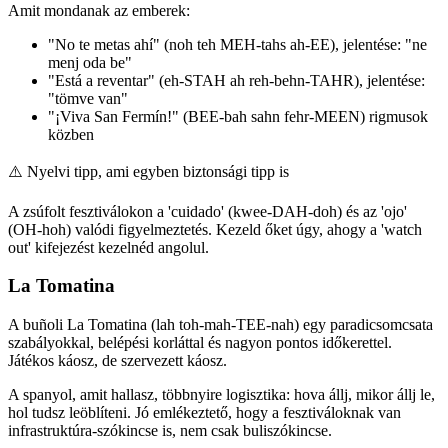
Amit mondanak az emberek:
"No te metas ahí" (noh teh MEH-tahs ah-EE), jelentése: "ne
menj oda be"
"Está a reventar" (eh-STAH ah reh-behn-TAHR), jelentése:
"tömve van"
"¡Viva San Fermín!" (BEE-bah sahn fehr-MEEN) rigmusok
közben
⚠️
Nyelvi tipp, ami egyben biztonsági tipp is
A zsúfolt fesztiválokon a 'cuidado' (kwee-DAH-doh) és az 'ojo'
(OH-hoh) valódi figyelmeztetés. Kezeld őket úgy, ahogy a 'watch
out' kifejezést kezelnéd angolul.
La Tomatina
A buñoli La Tomatina (lah toh-mah-TEE-nah) egy paradicsomcsata
szabályokkal, belépési korláttal és nagyon pontos időkerettel.
Játékos káosz, de szervezett káosz.
A spanyol, amit hallasz, többnyire logisztika: hova állj, mikor állj le,
hol tudsz leöblíteni. Jó emlékeztető, hogy a fesztiváloknak van
infrastruktúra-szókincse is, nem csak buliszókincse.