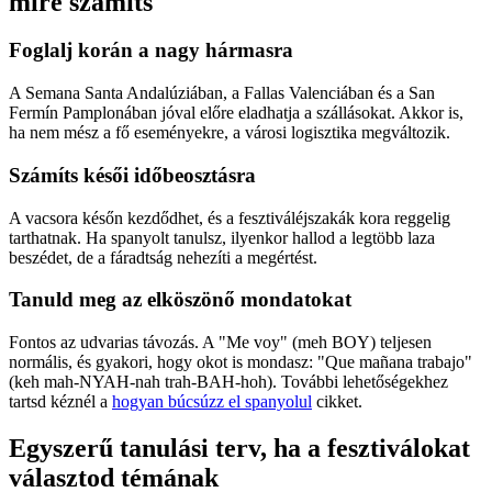
mire számíts
Foglalj korán a nagy hármasra
A Semana Santa Andalúziában, a Fallas Valenciában és a San
Fermín Pamplonában jóval előre eladhatja a szállásokat. Akkor is,
ha nem mész a fő eseményekre, a városi logisztika megváltozik.
Számíts késői időbeosztásra
A vacsora későn kezdődhet, és a fesztiváléjszakák kora reggelig
tarthatnak. Ha spanyolt tanulsz, ilyenkor hallod a legtöbb laza
beszédet, de a fáradtság nehezíti a megértést.
Tanuld meg az elköszönő mondatokat
Fontos az udvarias távozás. A "Me voy" (meh BOY) teljesen
normális, és gyakori, hogy okot is mondasz: "Que mañana trabajo"
(keh mah-NYAH-nah trah-BAH-hoh). További lehetőségekhez
tartsd kéznél a
hogyan búcsúzz el spanyolul
cikket.
Egyszerű tanulási terv, ha a fesztiválokat
választod témának