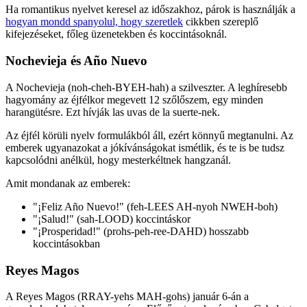
Ha romantikus nyelvet keresel az időszakhoz, párok is használják a
hogyan mondd spanyolul, hogy szeretlek
cikkben szereplő
kifejezéseket, főleg üzenetekben és koccintásoknál.
Nochevieja és Año Nuevo
A Nochevieja (noh-cheh-BYEH-hah) a szilveszter. A leghíresebb
hagyomány az éjfélkor megevett 12 szőlőszem, egy minden
harangütésre. Ezt hívják las uvas de la suerte-nek.
Az éjfél körüli nyelv formulákból áll, ezért könnyű megtanulni. Az
emberek ugyanazokat a jókívánságokat ismétlik, és te is be tudsz
kapcsolódni anélkül, hogy mesterkéltnek hangzanál.
Amit mondanak az emberek:
"¡Feliz Año Nuevo!" (feh-LEES AH-nyoh NWEH-boh)
"¡Salud!" (sah-LOOD) koccintáskor
"¡Prosperidad!" (prohs-peh-ree-DAHD) hosszabb
koccintásokban
Reyes Magos
A Reyes Magos (RRAY-yehs MAH-gohs) január 6-án a