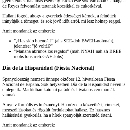
gyerekeknek hatalmas esemény. Előző este sok városban Cabalgata
de Reyes felvonulást tartanak kocsikkal és cukorkával.
Hallani fogod, ahogy a gyerekek édességet kérnek, a felnőttek
irányítják a tömeget, és sok jövő időt arról, mi lesz holnap reggel.
Amit mondanak az emberek:
"¿Has sido bueno/a?" (ahs SEE-doh BWEH-noh/nah),
jelentése: "jó voltál?"
"Mañana abrimos los regalos" (mah-NYAH-nah ah-BREE-
mohs lohs rreh-GAH-lohs)
Día de la Hispanidad (Fiesta Nacional)
Spanyolország nemzeti ünnepe október 12, hivatalosan Fiesta
Nacional de España. Sok helyzetben Día de la Hispanidad néven is
emlegetik. Madridban katonai parádé és hivatalos ceremóniák
vannak.
A nyelv formális és intézményi. Ha nézed a közvetítést, címeket,
megszólításokat és rögzült fordulatokat hallasz. Ez hasznos
hallásértési gyakorlás, ha a hírek spanyolját szeretnéd érteni.
Amit mondanak az emberek: