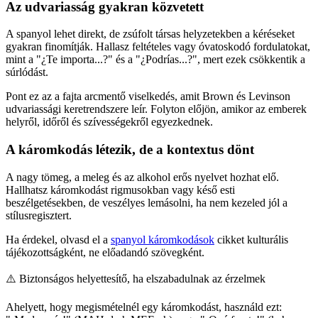
Az udvariasság gyakran közvetett
A spanyol lehet direkt, de zsúfolt társas helyzetekben a kéréseket
gyakran finomítják. Hallasz feltételes vagy óvatoskodó fordulatokat,
mint a "¿Te importa...?" és a "¿Podrías...?", mert ezek csökkentik a
súrlódást.
Pont ez az a fajta arcmentő viselkedés, amit Brown és Levinson
udvariassági keretrendszere leír. Folyton előjön, amikor az emberek
helyről, időről és szívességekről egyezkednek.
A káromkodás létezik, de a kontextus dönt
A nagy tömeg, a meleg és az alkohol erős nyelvet hozhat elő.
Hallhatsz káromkodást rigmusokban vagy késő esti
beszélgetésekben, de veszélyes lemásolni, ha nem kezeled jól a
stílusregisztert.
Ha érdekel, olvasd el a
spanyol káromkodások
cikket kulturális
tájékozottságként, ne előadandó szövegként.
⚠️
Biztonságos helyettesítő, ha elszabadulnak az érzelmek
Ahelyett, hogy megismételnél egy káromkodást, használd ezt: