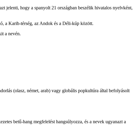
zt jelenti, hogy a spanyolt 21 országban beszélik hivatalos nyelvként,
ó, a Karib-térség, az Andok és a Déli-kúp között.
it a nevén.
rlás (olasz, német, arab) vagy globális popkultúra által befolyásolt
ezetes betű-hang megfelelést hangsúlyozza, és a nevek ugyanazt a