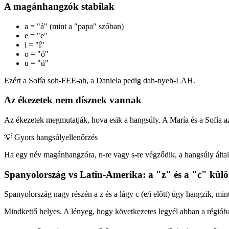
A magánhangzók stabilak
a = "á" (mint a "papa" szóban)
e = "e"
i = "í"
o = "ó"
u = "ú"
Ezért a Sofía soh-FEE-ah, a Daniela pedig dah-nyeh-LAH.
Az ékezetek nem dísznek vannak
Az ékezetek megmutatják, hova esik a hangsúly. A María és a Sofía
💡
Gyors hangsúlyellenőrzés
Ha egy név magánhangzóra, n-re vagy s-re végződik, a hangsúly által
Spanyolország vs Latin-Amerika: a "z" és a "c" kül
Spanyolország nagy részén a z és a lágy c (e/i előtt) úgy hangzik, 
Mindkettő helyes. A lényeg, hogy következetes legyél abban a régióba