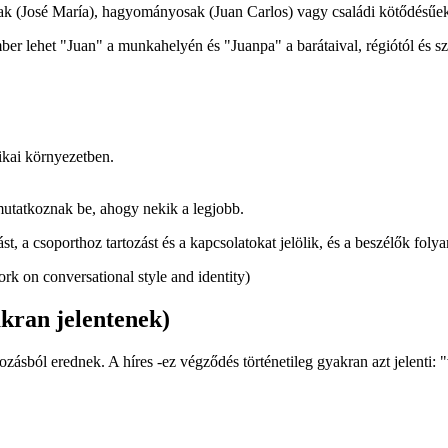
ak (José María), hagyományosak (Juan Carlos) vagy családi kötődésűek 
r lehet "Juan" a munkahelyén és "Juanpa" a barátaival, régiótól és s
ikai környezetben.
mutatkoznak be, ahogy nekik a legjobb.
, a csoporthoz tartozást és a kapcsolatokat jelölik, és a beszélők foly
rk on conversational style and identity)
akran jelentenek)
sból erednek. A híres -ez végződés történetileg gyakran azt jelenti: 