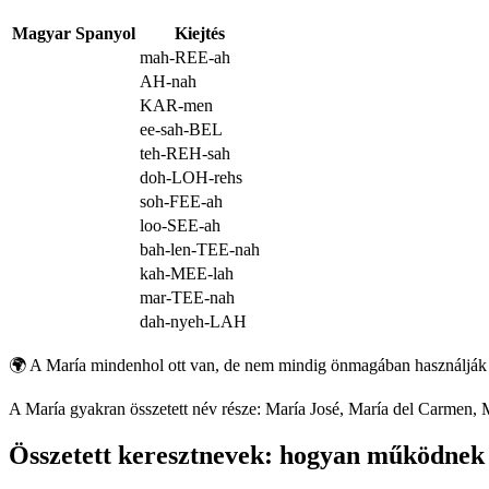
Magyar
Spanyol
Kiejtés
mah-REE-ah
AH-nah
KAR-men
ee-sah-BEL
teh-REH-sah
doh-LOH-rehs
soh-FEE-ah
loo-SEE-ah
bah-len-TEE-nah
kah-MEE-lah
mar-TEE-nah
dah-nyeh-LAH
🌍
A María mindenhol ott van, de nem mindig önmagában használják
A María gyakran összetett név része: María José, María del Carmen
Összetett keresztnevek: hogyan működnek