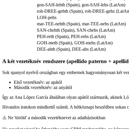
gon-SAH-lehth (Spain), gon-SAH-lehs (LatAm)
roh-DREE-gehth (Spain), roh-DREE-gehz (LatA
LOH-pehs
mar-TEE-nehth (Spain), mar-TEE-nehs (LatAm)
SAN-chehth (Spain), SAN-chehs (LatAm)
PEH-reth (Spain), PEH-rehs (LatAm)
GOH-meth (Spain), GOH-mehs (LatAm)
DEE-ahth (Spain), DEE-ahs (LatAm)
A két vezetéknév rendszere (apellido paterno + apelli
Sok spanyol nyelvű országban egy embernek hagyományosan két vez
Első vezetéknév: az apától
Második vezetéknév: az anyától
Így az Ana López García általában olyan apától származik, akinek Lóp
Hivatalos iratokon mindkettő számít. A hétköznapi beszédben sokan c
⚠️
Ne 'töröld' a második vezetéknevet az adatbázisokban