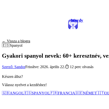
Wordy
← Vissza a blogra
🇪🇸
Spanyol
Gyakori spanyol nevek: 60+ keresztnév, ve
Szerző: Sandor
Frissítve: 2026. április 22.
⏱
12 perc olvasás
Készen állsz?
Válassz nyelvet a kezdéshez!
🇬🇧
ANGOL
🇪🇸
SPANYOL
🇫🇷
FRANCIA
🇩🇪
NÉMET
🇮🇹
O