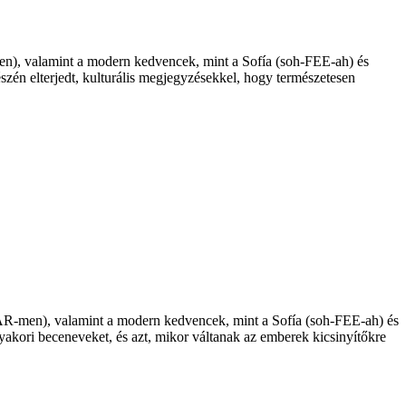
), valamint a modern kedvencek, mint a Sofía (soh-FEE-ah) és
zén elterjedt, kulturális megjegyzésekkel, hogy természetesen
R-men), valamint a modern kedvencek, mint a Sofía (soh-FEE-ah) és
yakori beceneveket, és azt, mikor váltanak az emberek kicsinyítőkre