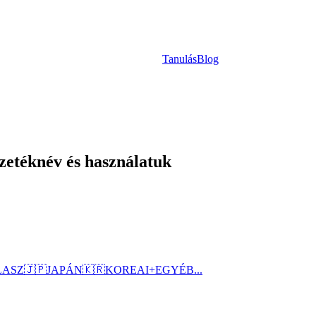
Tanulás
Blog
zetéknév és használatuk
LASZ
🇯🇵
JAPÁN
🇰🇷
KOREAI
+
EGYÉB...