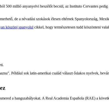
ól 500 millió anyanyelvi beszélőt becsül, az Instituto Cervantes pedig a
ismerhető, de a névadási szokások élesen eltérnek Spanyolország, Mexik
an köszönj spanyolul
cikkel, hogy természetesen tudd köszönteni valak
ti.
a". Például sok latin-amerikai család választ őslakos nyelvek, bevándo
hez
 ismered a hangszabályokat. A Real Academia Española (RAE) a követk