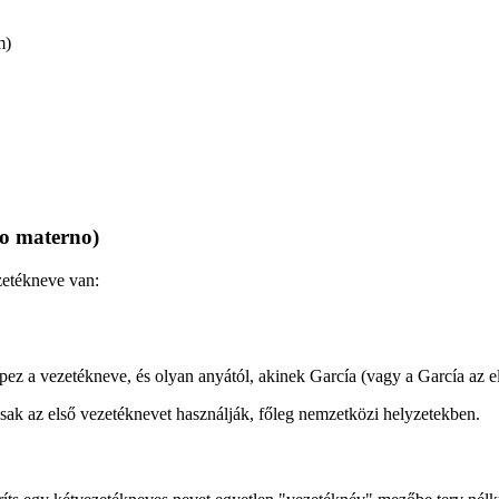
m)
do materno)
etékneve van:
ez a vezetékneve, és olyan anyától, akinek García (vagy a García az e
sak az első vezetéknevet használják, főleg nemzetközi helyzetekben.