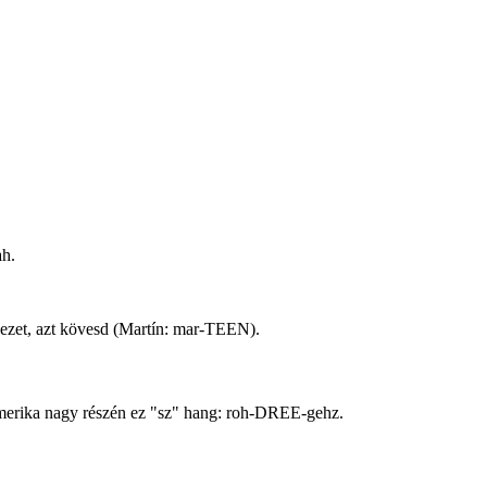
ah.
kezet, azt kövesd (Martín: mar-TEEN).
-Amerika nagy részén ez "sz" hang: roh-DREE-gehz.