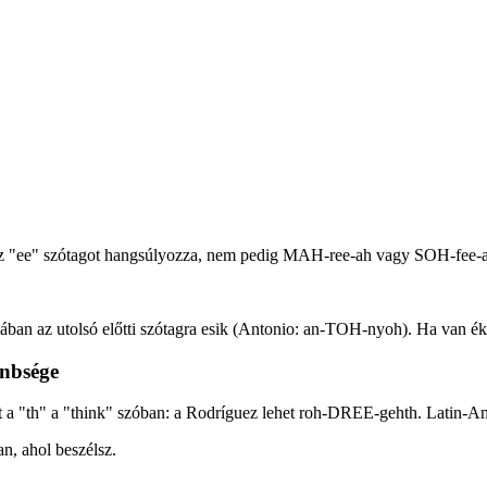
 az "ee" szótagot hangsúlyozza, nem pedig MAH-ree-ah vagy SOH-fee-
ában az utolsó előtti szótagra esik (Antonio: an-TOH-nyoh). Ha van é
önbsége
mint a "th" a "think" szóban: a Rodríguez lehet roh-DREE-gehth. Latin
n, ahol beszélsz.