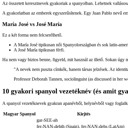
Az összetett keresztnevek gyakoriak a spanyolban. Lehetnek vallásos
A gyakorlatban az emberek egyszerűsítenek. Egy Juan Pablo nevű embe
María José vs José María
Ez a két forma nem felcserélhető.
A María José tipikusan női Spanyolországban és sok latin-amer
A José María tipikusan férfi.
Ha nem vagy biztos benne, figyeld, mit használ az illető. Sokan úgy 
"A nevek nem puszta címkék, hanem társas jelzések. Az identitást
Professor Deborah Tannen, sociolinguist (as discussed in her wo
10 gyakori spanyol vezetéknév (és amit gy
A spanyol vezetéknevek gyakran apanévből, helynévből vagy foglalkozá
Magyar
Spanyol
Kiejtés
gar-SEE-ah
fer-NAN-dehth (Spain), fer-NAN-dehs (LatAm)