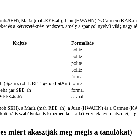
sé (hoh-SEH), María (mah-REE-ah), Juan (HWAHN) és Carmen (KAR-men
et és a kétvezetéknév-rendszert, amely a spanyol nyelvű világ nagy rés
Kiejtés
Formalitás
polite
polite
polite
polite
formal
h (Spain), roh-DREE-gehz (LatAm)
formal
hs gar-SEE-ah
formal
-SEES-koh)
casual
sé (hoh-SEH), a María (mah-REE-ah), a Juan (HWAHN) és a Carmen (KA
turális szabályokat is ismerned kell: a két vezetéknév rendszerét, a g
és miért akasztják meg mégis a tanulókat)