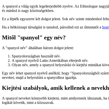
A spanyol a világ egyik legelterjedtebb nyelve. Az Ethnologue nagyjáb
és máshol is nagy közösségekben.
Ez a lépték egyszerre két dolgot jelent. Sok név szinte mindenhol fel
Ha a hétköznapi társalgást is tanulod, párosítsd ezt az útmutatót a
hogy
Mitől "spanyol" egy név?
A "spanyol név" általában három dolgot jelent:
Spanyolországban használt név.
A spanyol nyelvű Latin-Amerikában elterjedt név.
Olyan név, amely a spanyol helyesírási és kiejtési mintákat köve
Egy név lehet spanyol nyelvű anélkül, hogy "Spanyolországból származn
neveket, majd a helyesírást a spanyolhoz igazítja.
Kiejtési szabályok, amik kellenek a nevek
A spanyol neveket könnyebb kiejteni, mint amilyennek látszanak, ha
logikát követik, mint a közszavak.