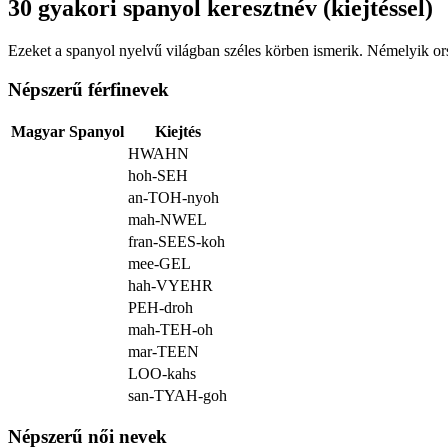
30 gyakori spanyol keresztnév (kiejtéssel)
Ezeket a spanyol nyelvű világban széles körben ismerik. Némelyik or
Népszerű férfinevek
Magyar
Spanyol
Kiejtés
HWAHN
hoh-SEH
an-TOH-nyoh
mah-NWEL
fran-SEES-koh
mee-GEL
hah-VYEHR
PEH-droh
mah-TEH-oh
mar-TEEN
LOO-kahs
san-TYAH-goh
Népszerű női nevek