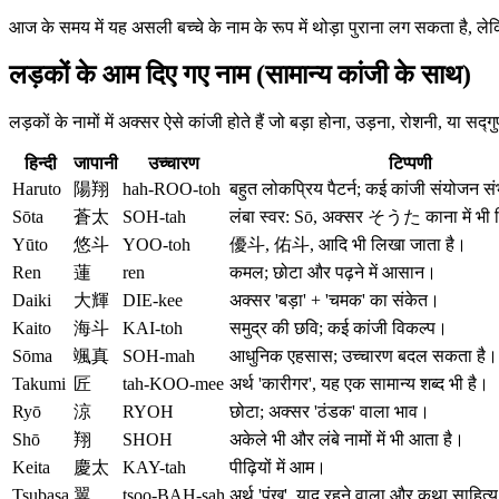
आज के समय में यह असली बच्चे के नाम के रूप में थोड़ा पुराना लग सकता है, ल
लड़कों के आम दिए गए नाम (सामान्य कांजी के साथ)
लड़कों के नामों में अक्सर ऐसे कांजी होते हैं जो बड़ा होना, उड़ना, रोशनी, या सद्ग
हिन्दी
जापानी
उच्चारण
टिप्पणी
Haruto
陽翔
hah-ROO-toh
बहुत लोकप्रिय पैटर्न; कई कांजी संयोजन सं
Sōta
蒼太
SOH-tah
लंबा स्वर: Sō, अक्सर そうた काना में भी 
Yūto
悠斗
YOO-toh
優斗, 佑斗, आदि भी लिखा जाता है।
Ren
蓮
ren
कमल; छोटा और पढ़ने में आसान।
Daiki
大輝
DIE-kee
अक्सर 'बड़ा' + 'चमक' का संकेत।
Kaito
海斗
KAI-toh
समुद्र की छवि; कई कांजी विकल्प।
Sōma
颯真
SOH-mah
आधुनिक एहसास; उच्चारण बदल सकता है।
Takumi
匠
tah-KOO-mee
अर्थ 'कारीगर', यह एक सामान्य शब्द भी है।
Ryō
涼
RYOH
छोटा; अक्सर 'ठंडक' वाला भाव।
Shō
翔
SHOH
अकेले भी और लंबे नामों में भी आता है।
Keita
慶太
KAY-tah
पीढ़ियों में आम।
Tsubasa
翼
tsoo-BAH-sah
अर्थ 'पंख', याद रहने वाला और कथा साहित्य