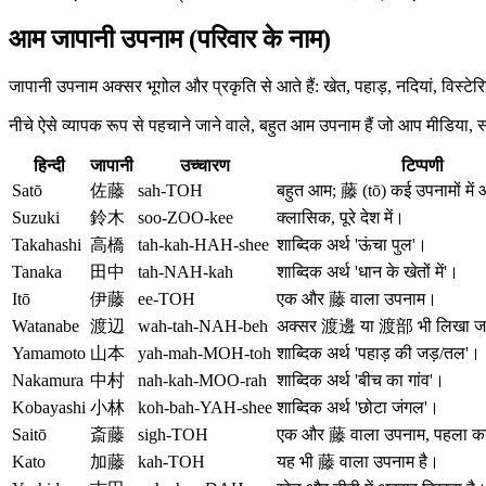
आम जापानी उपनाम (परिवार के नाम)
जापानी उपनाम अक्सर भूगोल और प्रकृति से आते हैं: खेत, पहाड़, नदियां, विस्ट
नीचे ऐसे व्यापक रूप से पहचाने जाने वाले, बहुत आम उपनाम हैं जो आप मीडिया, स्क
हिन्दी
जापानी
उच्चारण
टिप्पणी
Satō
佐藤
sah-TOH
बहुत आम; 藤 (tō) कई उपनामों में 
Suzuki
鈴木
soo-ZOO-kee
क्लासिक, पूरे देश में।
Takahashi
高橋
tah-kah-HAH-shee
शाब्दिक अर्थ 'ऊंचा पुल'।
Tanaka
田中
tah-NAH-kah
शाब्दिक अर्थ 'धान के खेतों में'।
Itō
伊藤
ee-TOH
एक और 藤 वाला उपनाम।
Watanabe
渡辺
wah-tah-NAH-beh
अक्सर 渡邊 या 渡部 भी लिखा जा
Yamamoto
山本
yah-mah-MOH-toh
शाब्दिक अर्थ 'पहाड़ की जड़/तल'।
Nakamura
中村
nah-kah-MOO-rah
शाब्दिक अर्थ 'बीच का गांव'।
Kobayashi
小林
koh-bah-YAH-shee
शाब्दिक अर्थ 'छोटा जंगल'।
Saitō
斎藤
sigh-TOH
एक और 藤 वाला उपनाम, पहला का
Kato
加藤
kah-TOH
यह भी 藤 वाला उपनाम है।