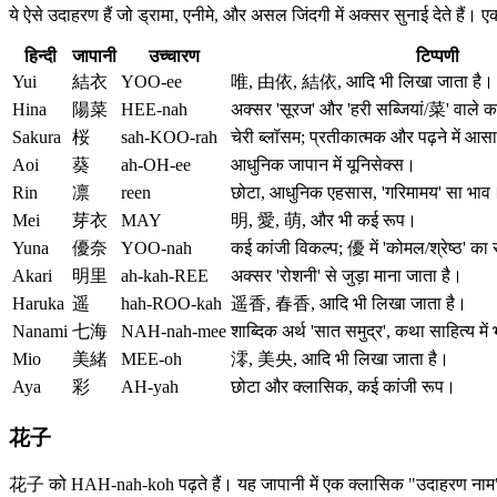
ये ऐसे उदाहरण हैं जो ड्रामा, एनीमे, और असल जिंदगी में अक्सर सुनाई देते है
हिन्दी
जापानी
उच्चारण
टिप्पणी
Yui
結衣
YOO-ee
唯, 由依, 結依, आदि भी लिखा जाता है।
Hina
陽菜
HEE-nah
अक्सर 'सूरज' और 'हरी सब्जियां/菜' वाले क
Sakura
桜
sah-KOO-rah
चेरी ब्लॉसम; प्रतीकात्मक और पढ़ने में आ
Aoi
葵
ah-OH-ee
आधुनिक जापान में यूनिसेक्स।
Rin
凛
reen
छोटा, आधुनिक एहसास, 'गरिमामय' सा भाव
Mei
芽衣
MAY
明, 愛, 萌, और भी कई रूप।
Yuna
優奈
YOO-nah
कई कांजी विकल्प; 優 में 'कोमल/श्रेष्ठ' का
Akari
明里
ah-kah-REE
अक्सर 'रोशनी' से जुड़ा माना जाता है।
Haruka
遥
hah-ROO-kah
遥香, 春香, आदि भी लिखा जाता है।
Nanami
七海
NAH-nah-mee
शाब्दिक अर्थ 'सात समुद्र', कथा साहित्य मे
Mio
美緒
MEE-oh
澪, 美央, आदि भी लिखा जाता है।
Aya
彩
AH-yah
छोटा और क्लासिक, कई कांजी रूप।
花子
花子 को HAH-nah-koh पढ़ते हैं। यह जापानी में एक क्लासिक "उदाहरण नाम" है, 