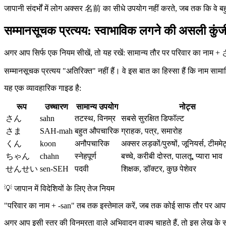
जापानी संदर्भों में लोग अक्सर 名前 का सीधे उपयोग नहीं करते, जब तक कि वे बह
सम्मानसूचक प्रत्यय: स्वाभाविक लगने की असली कुंज
अगर आप सिर्फ एक नियम सीखें, तो यह रखें: सामान्य तौर पर परिवार का नाम + さん 
सम्मानसूचक प्रत्यय "अतिरिक्त" नहीं हैं। वे इस बात का हिस्सा हैं कि नाम साम
यह एक व्यावहारिक गाइड है:
रूप
उच्चारण
सामान्य उपयोग
नोट्स
さん
sahn
तटस्थ, विनम्र
सबसे सुरक्षित डिफॉल्ट
さま
SAH-mah
बहुत औपचारिक
ग्राहक, पत्र, समारोह
くん
koon
अनौपचारिक
अक्सर लड़कों/पुरुषों, जूनियर्स, टीममे
ちゃん
chahn
स्नेहपूर्ण
बच्चे, करीबी दोस्त, पालतू, प्यारा भाव
せんせい
sen-SEH
पदवी
शिक्षक, डॉक्टर, कुछ पेशेवर
💡
जापान में विदेशियों के लिए तेज नियम
"परिवार का नाम + -san" तब तक इस्तेमाल करें, जब तक कोई साफ तौर पर आपक
अगर आप इसी स्तर की विनम्रता वाले अभिवादन वाक्य चाहते हैं, तो इस लेख के