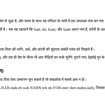
।
श से जुड़ा है, और समय के साथ यह परिवार के नामों में एक उत्पादक तत्व बन गया
ं है। बस यह पहचानें कि Satō, Itō, Katō, और Saitō अलग नाम हैं, वर्तनी के अ
ाता-पिता की ध्वनि, अर्थ, और कांजी की सुंदरता संबंधी पसंद को दिखाते हैं।
 एक ही देश के भीतर भी आप पीढ़ियों का फर्क सुनेंगे: पुराने नाम, हेइसेई युग
िए)
माता-पिता ऐसा उच्चारण चुन सकते हैं जो शब्दकोश में सबसे आम न हो।
ah-eh wah NAHN toh oh-YOH-mee shee-mahss-kah), जिसका मतलब ह