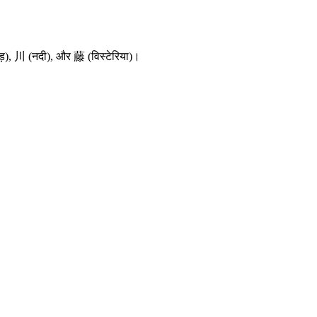
हाड़), 川 (नदी), और 藤 (विस्टेरिया)।