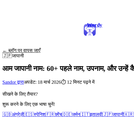
Wordy
← ब्लॉग पर वापस जाएँ
🇯🇵
जापानी
आम जापानी नाम: 60+ पहले नाम, उपनाम, और उन्हें कैस
Sandor द्वारा
अपडेट: 18 मार्च 2026
⏱
12 मिनट पढ़ने में
सीखने के लिए तैयार?
शुरू करने के लिए एक भाषा चुनें!
🇬🇧
अंग्रेज़ी
🇪🇸
स्पेनिश
🇫🇷
फ़्रेंच
🇩🇪
जर्मन
🇮🇹
इतालवी
🇯🇵
जापानी
🇰🇷