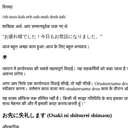
विनम्र
/
oh-tsoo-kah-reh-sah-mah desh-tah
/
शाब्दिक अर्थ
:
आप सम्मानपूर्वक थक गए थे
“
お疲れ様でした！今日もお世話になりました。
”
आज बहुत अच्छा काम हुआ! आज के लिए बहुत धन्यवाद।
🌍
जापान में कार्यस्थल की सबसे महत्वपूर्ण विदाई। यह सहकर्मियों को कहा जाता ह
असभ्य लगेगा।
अगर आप सिर्फ एक कार्यस्थल विदाई सीखें, तो यही सीखें।
Otsukaresama des
स्वीकार करना। वर्तमान काल वाला रूप
otsukaresama desu
काम के दौरान अ
यह वाक्य ऑफिस तक सीमित नहीं है। किसी भी साझा गतिविधि के बाद इसका उपयोग ह
साथ मेहनत की और मैं इसकी कद्र करता/करती हूं।"
お先に失礼します (Osaki ni shitsurei shimasu)
औपचारिक