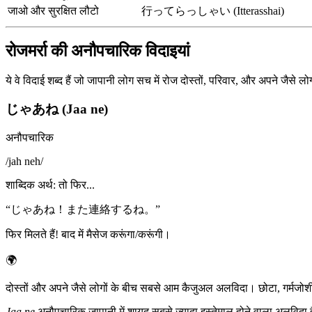
जाओ और सुरक्षित लौटो
行ってらっしゃい (Itterasshai)
रोजमर्रा की अनौपचारिक विदाइयां
ये वे विदाई शब्द हैं जो जापानी लोग सच में रोज दोस्तों, परिवार, और अपने जैसे
じゃあね (Jaa ne)
अनौपचारिक
/
jah neh
/
शाब्दिक अर्थ
:
तो फिर...
“
じゃあね！また連絡するね。
”
फिर मिलते हैं! बाद में मैसेज करूंगा/करूंगी।
🌍
दोस्तों और अपने जैसे लोगों के बीच सबसे आम कैजुअल अलविदा। छोटा, गर्मजोशी
Jaa ne
अनौपचारिक जापानी में शायद सबसे ज्यादा इस्तेमाल होने वाला अलविदा