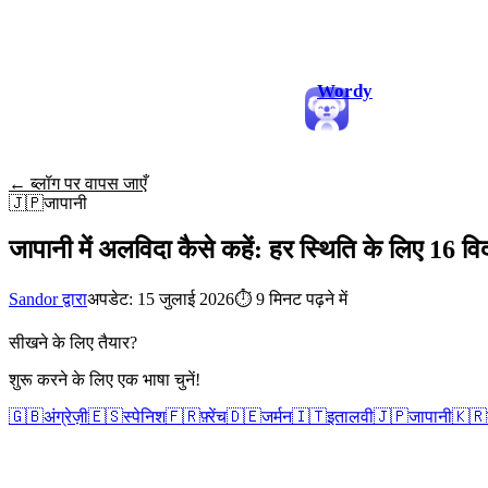
Wordy
← ब्लॉग पर वापस जाएँ
🇯🇵
जापानी
जापानी में अलविदा कैसे कहें: हर स्थिति के लिए 16 विद
Sandor द्वारा
अपडेट: 15 जुलाई 2026
⏱
9 मिनट पढ़ने में
सीखने के लिए तैयार?
शुरू करने के लिए एक भाषा चुनें!
🇬🇧
अंग्रेज़ी
🇪🇸
स्पेनिश
🇫🇷
फ़्रेंच
🇩🇪
जर्मन
🇮🇹
इतालवी
🇯🇵
जापानी
🇰🇷