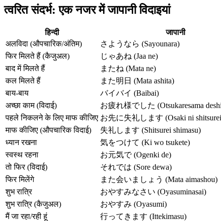
त्वरित संदर्भ: एक नजर में जापानी विदाइयां
हिन्दी
जापानी
अलविदा (औपचारिक/अंतिम)
さようなら (Sayounara)
फिर मिलते हैं (कैजुअल)
じゃあね (Jaa ne)
बाद में मिलते हैं
またね (Mata ne)
कल मिलते हैं
また明日 (Mata ashita)
बाय-बाय
バイバイ (Baibai)
अच्छा काम (विदाई)
お疲れ様でした (Otsukaresama deshi
पहले निकलने के लिए माफ कीजिए
お先に失礼します (Osaki ni shitsurei 
माफ कीजिए (औपचारिक विदाई)
失礼します (Shitsurei shimasu)
ध्यान रखना
気をつけて (Ki wo tsukete)
स्वस्थ रहना
お元気で (Ogenki de)
तो फिर (विदाई)
それでは (Sore dewa)
फिर मिलेंगे
また会いましょう (Mata aimashou)
शुभ रात्रि
おやすみなさい (Oyasuminasai)
शुभ रात्रि (कैजुअल)
おやすみ (Oyasumi)
मैं जा रहा/रही हूं
行ってきます (Ittekimasu)