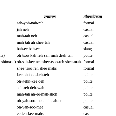
उच्चारण
औपचारिकता
sah-yoh-nah-rah
formal
jah neh
casual
mah-tah neh
casual
mah-tah ah-shee-tah
casual
bah-ee bah-ee
slang
ta)
oh-tsoo-kah-reh-sah-mah desh-tah
polite
shimasu)
oh-sah-kee nee shee-tsoo-reh shee-mahs
formal
shee-tsoo-reh shee-mahs
formal
kee oh tsoo-keh-teh
polite
oh-gehn-kee deh
polite
soh-reh deh-wah
polite
mah-tah ah-ee-mah-shoh
polite
oh-yah-soo-mee-nah-sah-ee
polite
oh-yah-soo-mee
casual
ee-teh-kee-mahs
casual