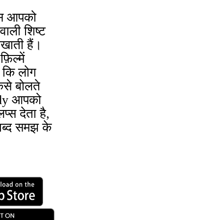
क्स आपको
वाली शिष्ट
खाती हैं।
िल्में
ं कि लोग
ैसे बोलते
rdy आपको
्स देता है,
शब्द समझ के