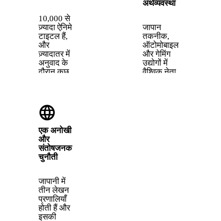
अर्थव्यवस्था
10,000 से
ज़्यादा ऐनिमे
जापान
टाइटल हैं,
तकनीक,
और
ऑटोमोबाइल
ज़्यादातर में
और गेमिंग
अनुवाद के
उद्योगों में
दौरान कुछ
वैश्विक नेता
न कुछ खो
है।
जाता है।
Toyota,
जापानी
Sony और
language
समझने से
Nintendo
आप शब्दों
जैसी
के खेल,
कंपनियाँ
एक अनोखी
सांस्कृतिक
जापानी भाषा
और
संदर्भ और
कौशल को
संतोषजनक
वह हास्य
महत्व देती
चुनौती
पकड़ पाते हैं
हैं।
जो
सबटाइटल्स
जापानी में
नहीं पहुँचा
तीन लेखन
पाते।
प्रणालियाँ
होती हैं और
इसकी