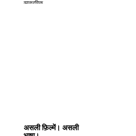
व्याकरणिक
संरचना
अंग्रेज़ी से
पूरी तरह
अलग है।
यह कठिन
है, लेकिन
यही बात इसे
सीखना
बेहद
संतोषजनक
बनाती है।
असली फ़िल्में। असली
भाषा।