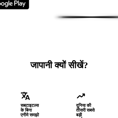
जापानी क्यों सीखें?
translate
trending_up
सबटाइटल्स
दुनिया की
के बिना
तीसरी सबसे
एनीमे समझो
बड़ी