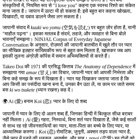
संस्कृतियों में, नियमित रूप से "I love you" कहना एक स्वस्थ रिश्ते का संकेत
माना जाता है। जापान में उल्टा भी हो सकता है: इसे बहुत बार कहना खोखला,
दिखावटी, या दबाव डालने जैसा लग सकता है।
जापानी संवाद में
kuuki wo yomu
(空気を読む) पर बहुत ज़ोर होता है, यानी
"माहौल पढ़ना"। इसका मतलब है संदर्भ, लहजे, और व्यवहार से बिना बोले
भावनाएँ समझना। NINJAL Corpus of Everyday Japanese
Conversation के अनुसार, रोज़मर्रा की जापानी बातचीत में खुले तौर पर प्यार
का मौखिक इज़हार सांख्यिकीय रूप से बहुत कम मिलता है, खासकर जब आप
इसकी तुलना अंग्रेज़ी कॉर्पस में समान अभिव्यक्तियों से करते हैं।
Takeo Doi की 1971 की प्रसिद्ध किताब
The Anatomy of Dependence
में
समझाया गया
amae
(甘え) का विचार, जापानी प्यार को आपसी निर्भरता और
बिना कहे समझ के रूप में दिखाता है। प्यार यह दिखाकर जताया जाता है कि
आप किसी का पसंदीदा खाना बना दें, उनका बैग उठा लें, या काम पर जाते समय
बस
ki wo tsukete
(ध्यान रखना) कह दें।
🌍
Ai (愛) बनाम Koi (恋): प्यार के लिए दो शब्द
जापानी में प्यार के लिए दो अलग शब्द हैं, जिनका हिन्दी में बिल्कुल सीधा बराबर
नहीं मिलता।
Ai
(愛) गहरा, निस्वार्थ, बिना शर्त प्यार दिखाता है, जैसे कई सालों
से साथ रह रहे जीवनसाथियों का प्यार, माता-पिता का बच्चे के लिए प्यार, या
आध्यात्मिक करुणा।
Koi
(恋) रोमांटिक, जुनूनी, अक्सर तड़प वाला प्यार है,
जैसे प्यार में पड़ने की धड़कन, आकर्षण, और चाह।
renai
(恋愛) इन दोनों को