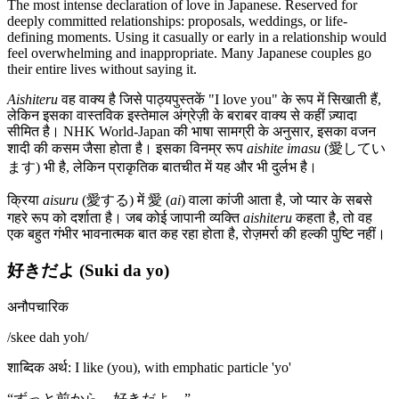
The most intense declaration of love in Japanese. Reserved for
deeply committed relationships: proposals, weddings, or life-
defining moments. Using it casually or early in a relationship would
feel overwhelming and inappropriate. Many Japanese couples go
their entire lives without saying it.
Aishiteru
वह वाक्य है जिसे पाठ्यपुस्तकें "I love you" के रूप में सिखाती हैं,
लेकिन इसका वास्तविक इस्तेमाल अंग्रेज़ी के बराबर वाक्य से कहीं ज़्यादा
सीमित है। NHK World-Japan की भाषा सामग्री के अनुसार, इसका वजन
शादी की कसम जैसा होता है। इसका विनम्र रूप
aishite imasu
(愛してい
ます) भी है, लेकिन प्राकृतिक बातचीत में यह और भी दुर्लभ है।
क्रिया
aisuru
(愛する) में 愛 (
ai
) वाला कांजी आता है, जो प्यार के सबसे
गहरे रूप को दर्शाता है। जब कोई जापानी व्यक्ति
aishiteru
कहता है, तो वह
एक बहुत गंभीर भावनात्मक बात कह रहा होता है, रोज़मर्रा की हल्की पुष्टि नहीं।
好きだよ (Suki da yo)
अनौपचारिक
/
skee dah yoh
/
शाब्दिक अर्थ
:
I like (you), with emphatic particle 'yo'
“
ずっと前から、好きだよ。
”