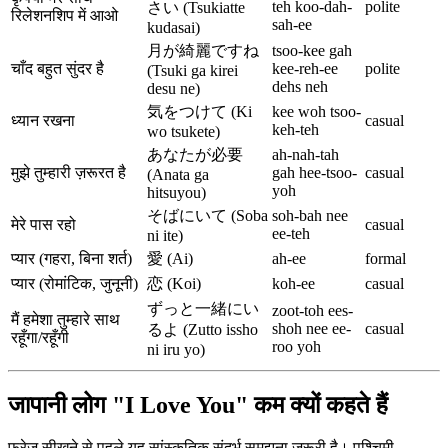
teh koo-dah-
polite
さい (Tsukiatte
रिलेशनशिप में आओ
sah-ee
kudasai)
月が綺麗ですね
tsoo-kee gah
चाँद बहुत सुंदर है
kee-reh-ee
polite
(Tsuki ga kirei
dehs neh
desu ne)
気をつけて (Ki
kee woh tsoo-
ध्यान रखना
casual
keh-teh
wo tsukete)
あなたが必要
ah-nah-tah
मुझे तुम्हारी ज़रूरत है
gah hee-tsoo-
casual
(Anata ga
yoh
hitsuyou)
そばにいて (Soba
soh-bah nee
मेरे पास रहो
casual
ee-teh
ni ite)
प्यार (गहरा, बिना शर्त)
愛 (Ai)
ah-ee
formal
प्यार (रोमांटिक, जुनूनी)
恋 (Koi)
koh-ee
casual
ずっと一緒にい
zoot-toh ees-
मैं हमेशा तुम्हारे साथ
shoh nee ee-
casual
るよ (Zutto issho
रहूँगा/रहूँगी
roo yoh
ni iru yo)
जापानी लोग "I Love You" कम क्यों कहते हैं
फ्रेज़ सीखने से पहले यह सांस्कृतिक संदर्भ समझना ज़रूरी है। पश्चिमी