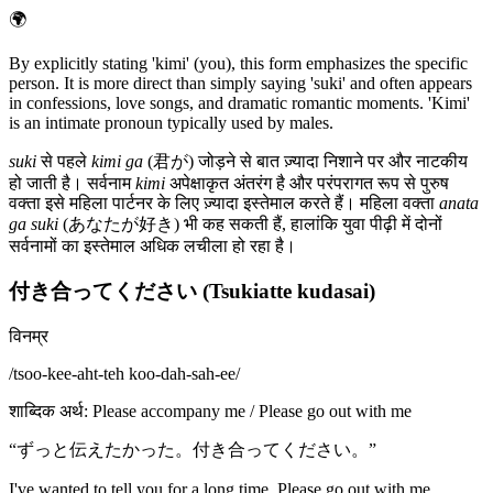
🌍
By explicitly stating 'kimi' (you), this form emphasizes the specific
person. It is more direct than simply saying 'suki' and often appears
in confessions, love songs, and dramatic romantic moments. 'Kimi'
is an intimate pronoun typically used by males.
suki
से पहले
kimi ga
(君が) जोड़ने से बात ज़्यादा निशाने पर और नाटकीय
हो जाती है। सर्वनाम
kimi
अपेक्षाकृत अंतरंग है और परंपरागत रूप से पुरुष
वक्ता इसे महिला पार्टनर के लिए ज़्यादा इस्तेमाल करते हैं। महिला वक्ता
anata
ga suki
(あなたが好き) भी कह सकती हैं, हालांकि युवा पीढ़ी में दोनों
सर्वनामों का इस्तेमाल अधिक लचीला हो रहा है।
付き合ってください (Tsukiatte kudasai)
विनम्र
/
tsoo-kee-aht-teh koo-dah-sah-ee
/
शाब्दिक अर्थ
:
Please accompany me / Please go out with me
“
ずっと伝えたかった。付き合ってください。
”
I've wanted to tell you for a long time. Please go out with me.