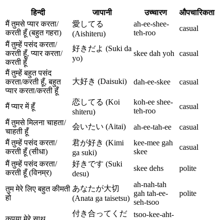
हिन्दी
जापानी
उच्चारण
औपचारिकता
मैं तुमसे प्यार करता/
愛してる
ah-ee-shee-
casual
करती हूँ (बहुत गहरा)
teh-roo
(Aishiteru)
मैं तुम्हें पसंद करता/
好きだよ (Suki da
करती हूँ, प्यार करता/
skee dah yoh
casual
yo)
करती हूँ
मैं तुम्हें बहुत पसंद
大好き (Daisuki)
करता/करती हूँ, बहुत
dah-ee-skee
casual
प्यार करता/करती हूँ
恋してる (Koi
koh-ee shee-
मैं प्यार में हूँ
casual
teh-roo
shiteru)
मैं तुमसे मिलना चाहता/
会いたい (Aitai)
ah-ee-tah-ee
casual
चाहती हूँ
मैं तुम्हें पसंद करता/
君が好き (Kimi
kee-mee gah
casual
करती हूँ (सीधा)
skee
ga suki)
मैं तुम्हें पसंद करता/
好きです (Suki
skee dehs
polite
करती हूँ (विनम्र)
desu)
ah-nah-tah
あなたが大切
तुम मेरे लिए बहुत कीमती
gah tah-ee-
polite
हो
(Anata ga taisetsu)
seh-tsoo
付き合ってくだ
tsoo-kee-aht-
कृपया मेरे साथ