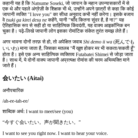
कहानी यह है कि Natsume Soseki, जो जापान के महान उपन्यासकारों में से
एक थे और पहले अंग्रेज़ी के शिक्षक भी थे, उन्होंने अपने छात्रों से कहा कि कोई
जापानी व्यक्ति "I love you" का सीधा अनुवाद कभी नहीं करेगा। इसके बजाय
वे
tsuki ga kirei desu ne
कहेंगे, यानी "चाँद कितना सुंदर है, है ना?" यह
ऐतिहासिक रूप से सही हो या साहित्यिक किंवदंती, यह वाक्य आइकॉनिक बन
चुका है। पढ़े-लिखे जापानी लोग इसका रोमांटिक संकेत तुरंत समझ लेते हैं।
अगर भावना दोनों तरफ़ से हो, तो अपेक्षित जवाब
Shi demo ii wa
(死んでも
いいわ) माना जाता है, जिसका मतलब "मैं खुश होकर मर भी सकता/सकती हूँ"
होता है। इसे एक अन्य साहित्यिक व्यक्तित्व Futabatei Shimei से जोड़ा जाता
है। साथ में, ये दोनों वाक्य जापानी अप्रत्यक्ष रोमांस की चरम अभिव्यक्ति माने
जाते हैं।
会いたい (Aitai)
अनौपचारिक
/
ah-ee-tah-ee
/
शाब्दिक अर्थ
:
I want to meet/see (you)
“
今すぐ会いたい。声が聞きたい。
”
I want to see you right now. I want to hear your voice.