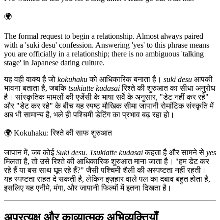
🌍
The formal request to begin a relationship. Almost always paired
with a 'suki desu' confession. Answering 'yes' to this phrase means
you are officially in a relationship; there is no ambiguous 'talking
stage' in Japanese dating culture.
यह वही वाक्य है जो
kokuhaku
को आधिकारिक बनाता है।
suki desu
आपकी
भावना बताता है, जबकि
tsukiatte kudasai
रिश्ते की शुरुआत का सीधा अनुरोध
है। सांस्कृतिक मामलों की एजेंसी के भाषा सर्वे के अनुसार, "डेट नहीं कर रहे"
और "डेट कर रहे" के बीच यह स्पष्ट मौखिक सीमा जापानी रोमांटिक संस्कृति में
अब भी सामान्य है, भले ही पश्चिमी डेटिंग का प्रभाव बढ़ रहा हो।
🌍
Kokuhaku: रिश्ते की साफ शुरुआत
जापान में, जब कोई
Suki desu. Tsukiatte kudasai
कहता है और सामने से
yes
मिलता है, तो उसे रिश्ते की आधिकारिक शुरुआत माना जाता है। "हम डेट कर
रहे हैं या बस साथ घूम रहे हैं?" जैसी पश्चिमी शैली की अस्पष्टता नहीं रहती।
यह स्पष्टता राहत दे सकती है, लेकिन इज़हार वाले पल का दबाव बहुत होता है,
इसलिए यह एनीमे, मंगा, और जापानी फिल्मों में इतना दिखता है।
अप्रत्यक्ष और काव्यात्मक अभिव्यक्तियाँ