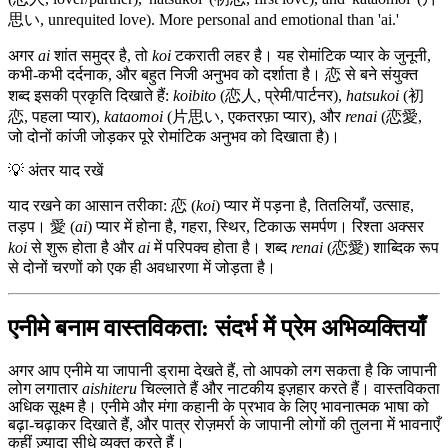
思い, unrequited love). More personal and emotional than 'ai.'
अगर
ai
शांत समुद्र है, तो
koi
टकराती लहर है। यह रोमांटिक प्यार के जुनूनी,
कभी-कभी दर्दनाक, और बहुत निजी अनुभव को दर्शाता है। 恋 से बने संयुक्त
शब्द इसकी प्रकृति दिखाते हैं:
koibito
(恋人, प्रेमी/पार्टनर),
hatsukoi
(初
恋, पहला प्यार),
kataomoi
(片思い, एकतरफ़ा प्यार), और
renai
(恋愛,
जो दोनों कांजी जोड़कर पूरे रोमांटिक अनुभव को दिखाता है)।
💡
अंतर याद रखें
याद रखने का आसान तरीका: 恋 (
koi
) प्यार में पड़ना है, तितलियाँ, उत्साह,
तड़प। 愛 (
ai
) प्यार में होना है, गहरा, स्थिर, टिकाऊ समर्पण। रिश्ता अक्सर
koi
से शुरू होता है और
ai
में परिपक्व होता है। शब्द
renai
(恋愛) शाब्दिक रूप
से दोनों चरणों को एक ही अवधारणा में जोड़ता है।
एनीमे बनाम वास्तविकता: संदर्भ में प्रेम अभिव्यक्तियाँ
अगर आप एनीमे या जापानी ड्रामा देखते हैं, तो आपको लग सकता है कि जापानी
लोग लगातार
aishiteru
चिल्लाते हैं और नाटकीय इज़हार करते हैं। वास्तविकता
अधिक सूक्ष्म है। एनीमे और मंगा कहानी के प्रभाव के लिए भावनात्मक भाषा को
बढ़ा-चढ़ाकर दिखाते हैं, और पात्र रोज़मर्रा के जापानी लोगों की तुलना में भावनाएँ
कहीं ज़्यादा सीधे व्यक्त करते हैं।