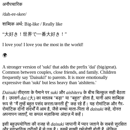
अनौपचारिक
/
dah-ee-skee
/
शाब्दिक अर्थ
:
Big-like / Really like
“
大好き！世界で一番大好き！
”
I love you! I love you the most in the world!
🌍
A stronger version of 'suki' that adds the prefix 'dai' (big/great).
Common between couples, close friends, and family. Children
frequently say 'Daisuki!' to parents. It is more emotionally
expressive than 'suki' but less heavy than 'aishiteru.'
Daisuki
तीव्रता के पैमाने पर
suki
और
aishiteru
के बीच बिल्कुल सही बैठता
है। उपसर्ग
dai
(大) का मतलब "बड़ा" या "बहुत" होता है, यानी आप शाब्दिक
रूप से "मैं तुम्हें बहुत पसंद करता/करती हूँ" कह रहे हैं। यह रोमांटिक और गैर-
रोमांटिक दोनों संदर्भों में आम है, जैसे बच्चा माता-पिता से
daisuki
कहे, दोस्त
अपनापन जताएँ, या कपल मज़ाकिया अंदाज़ में कहें।
इसी बहुउपयोगिता की वजह से
daisuki
जापानी में प्यार जताने के सबसे सुरक्षित
और स्वाभाविक तरीकों में से एक है। इसमें सच्ची गर्मजोशी होती है, लेकिन