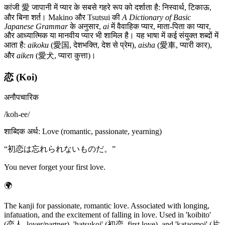
कांजी 愛 जापानी में प्यार के सबसे गहरे रूप को दर्शाता है: निस्वार्थ, टिकाऊ,
और बिना शर्त। Makino और Tsutsui की
A Dictionary of Basic
Japanese Grammar
के अनुसार,
ai
में वैवाहिक प्यार, माता-पिता का प्यार,
और आध्यात्मिक या मानवीय प्यार भी शामिल है। यह भाषा में कई संयुक्त शब्दों में
आता है:
aikoku
(愛国, देशभक्ति, देश से प्रेम),
aisha
(愛車, प्यारी कार),
और
aiken
(愛犬, प्यारा कुत्ता)।
恋 (Koi)
अनौपचारिक
/
koh-ee
/
शाब्दिक अर्थ
:
Love (romantic, passionate, yearning)
“
初恋は忘れられないものだ。
”
You never forget your first love.
🌍
The kanji for passionate, romantic love. Associated with longing,
infatuation, and the excitement of falling in love. Used in 'koibito'
(恋人, lover/partner), 'hatsukoi' (初恋, first love), and 'kataomoi' (片