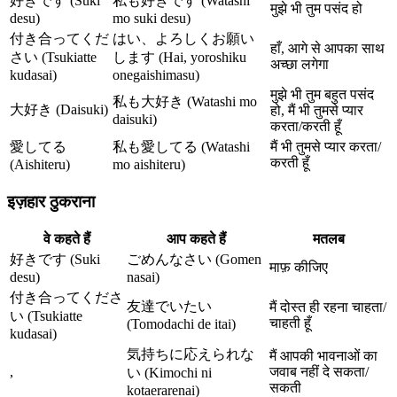
好きです (Suki
私も好きです (Watashi
मुझे भी तुम पसंद हो
desu)
mo suki desu)
付き合ってくだ
はい、よろしくお願い
हाँ, आगे से आपका साथ
さい (Tsukiatte
します (Hai, yoroshiku
अच्छा लगेगा
kudasai)
onegaishimasu)
मुझे भी तुम बहुत पसंद
私も大好き (Watashi mo
大好き (Daisuki)
हो, मैं भी तुमसे प्यार
daisuki)
करता/करती हूँ
愛してる
私も愛してる (Watashi
मैं भी तुमसे प्यार करता/
करती हूँ
(Aishiteru)
mo aishiteru)
इज़हार ठुकराना
वे कहते हैं
आप कहते हैं
मतलब
好きです (Suki
ごめんなさい (Gomen
माफ़ कीजिए
desu)
nasai)
付き合ってくださ
友達でいたい
मैं दोस्त ही रहना चाहता/
い (Tsukiatte
चाहती हूँ
(Tomodachi de itai)
kudasai)
気持ちに応えられな
मैं आपकी भावनाओं का
,
जवाब नहीं दे सकता/
い (Kimochi ni
सकती
kotaerarenai)