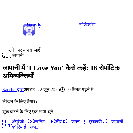
Wordy
सीखें
ब्लॉग
← ब्लॉग पर वापस जाएँ
🇯🇵
जापानी
जापानी में 'I Love You' कैसे कहें: 16 रोमांटिक
अभिव्यक्तियाँ
Sandor द्वारा
अपडेट: 22 जून 2026
⏱
10 मिनट पढ़ने में
सीखने के लिए तैयार?
शुरू करने के लिए एक भाषा चुनें!
🇬🇧
अंग्रेज़ी
🇪🇸
स्पेनिश
🇫🇷
फ़्रेंच
🇩🇪
जर्मन
🇮🇹
इतालवी
🇯🇵
जापानी
🇰🇷
कोरियाई
+
अन्य...