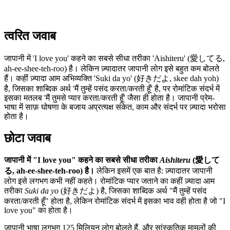
त्वरित जवाब
जापानी में 'I love you' कहने का सबसे सीधा तरीका 'Aishiteru' (愛してる,
ah-ee-shee-teh-roo) है। लेकिन ज़्यादातर जापानी लोग इसे बहुत कम बोलते
हैं। कहीं ज़्यादा आम अभिव्यक्ति 'Suki da yo' (好きだよ, skee dah yoh)
है, जिसका शाब्दिक अर्थ 'मैं तुम्हें पसंद करता/करती हूँ' है, पर रोमांटिक संदर्भ में
इसका मतलब 'मैं तुमसे प्यार करता/करती हूँ' जैसा ही होता है। जापानी प्रेम-
भाषा में साफ़ घोषणा के बजाय अप्रत्यक्ष संकेत, काम और संदर्भ पर ज़्यादा भरोसा
होता है।
छोटा जवाब
जापानी में "I love you" कहने का सबसे सीधा तरीका
Aishiteru
(愛して
る, ah-ee-shee-teh-roo) है।
लेकिन इसमें एक बात है: ज़्यादातर जापानी
लोग इसे लगभग कभी नहीं कहते। रोमांटिक प्यार जताने का कहीं ज़्यादा आम
तरीका
Suki da yo
(好きだよ) है, जिसका शाब्दिक अर्थ "मैं तुम्हें पसंद
करता/करती हूँ" होता है, लेकिन रोमांटिक संदर्भ में इसका भाव वही होता है जो "I
love you" का होता है।
जापानी भाषा लगभग 125 मिलियन लोग बोलते हैं, और सांस्कृतिक मामलों की