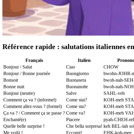
Référence rapide : salutations italiennes e
Français
Italien
Prononc
Bonjour / Salut
Ciao
CHOW
Bonjour / Bonne journée
Buongiorno
bwohn-JOHR-n
Bonsoir
Buonasera
bwoh-nah-SEH-
Bonne nuit
Buonanotte
bwoh-nah-NOH
Bonjour (neutre)
Salve
SAHL-veh
Comment ça va ? (informel)
Come stai?
KOH-meh STA
Comment allez-vous ? (formel)
Come sta?
KOH-meh ST
Ça va ? / Comment ça se passe ?
Come va?
KOH-meh VA
Enchanté(e)
Piacere
pyah-CHEH-re
Quelle belle surprise !
Che bella sorpresa!
keh BEL-lah s
Me voilà !
Eccomi!
EHK-koh-mee