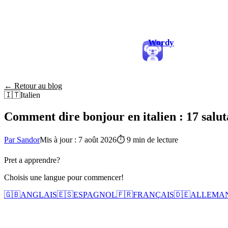
Wordy
← Retour au blog
🇮🇹
Italien
Comment dire bonjour en italien : 17 salut
Par Sandor
Mis à jour : 7 août 2026
⏱
9 min de lecture
Pret a apprendre?
Choisis une langue pour commencer!
🇬🇧
ANGLAIS
🇪🇸
ESPAGNOL
🇫🇷
FRANÇAIS
🇩🇪
ALLEMA