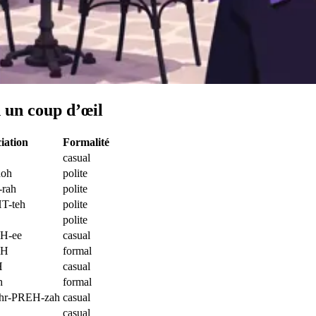
n un coup d’œil
iation
Formalité
casual
oh
polite
rah
polite
T-teh
polite
polite
H-ee
casual
AH
formal
H
casual
h
formal
ohr-PREH-zah
casual
casual