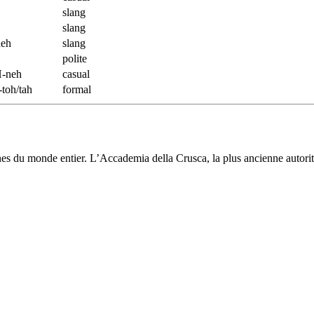
slang
slang
heh
slang
polite
-neh
casual
toh/tah
formal
hones du monde entier. L’Accademia della Crusca, la plus ancienne autori