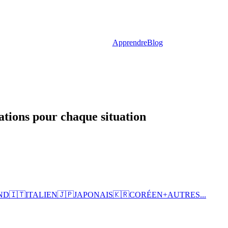
Apprendre
Blog
ations pour chaque situation
ND
🇮🇹
ITALIEN
🇯🇵
JAPONAIS
🇰🇷
CORÉEN
+
AUTRES...