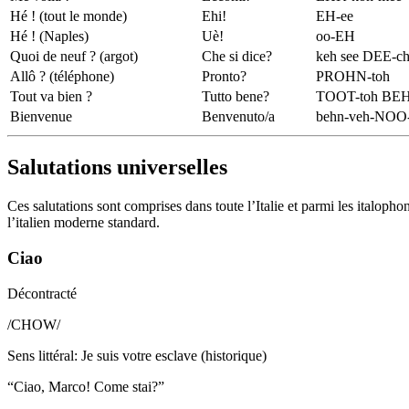
Hé ! (tout le monde)
Ehi!
EH-ee
Hé ! (Naples)
Uè!
oo-EH
Quoi de neuf ? (argot)
Che si dice?
keh see DEE-c
Allô ? (téléphone)
Pronto?
PROHN-toh
Tout va bien ?
Tutto bene?
TOOT-toh BEH
Bienvenue
Benvenuto/a
behn-veh-NOO-
Salutations universelles
Ces salutations sont comprises dans toute l’Italie et parmi les italop
l’italien moderne standard.
Ciao
Décontracté
/
CHOW
/
Sens littéral
:
Je suis votre esclave (historique)
“
Ciao, Marco! Come stai?
”