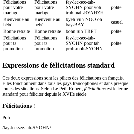
Félicitations
Félicitations
fay-lee-see-tah-
pour votre
pour votre
SYOHN poor voh-
polite
mariage
mariage
truh mah-RYAHZH
Bienvenue au
Bienvenue au
byeh-vuh-NOO oh
casual
bébé
bébé
bay-BAY
Bonne retraite
Bonne retraite
bohn ruh-TRET
polite
Félicitations
Félicitations
fay-lee-see-tah-
pour ta
pour ta
SYOHN poor tah
polite
promotion
promotion
proh-moh-SYOHN
Expressions de félicitations standard
Ces deux expressions sont les piliers des félicitations en français.
Elles fonctionnent dans tous les pays francophones et dans presque
toutes les situations. Selon Le Petit Robert,
félicitations
est le terme
standard pour féliciter depuis le XVIIe siècle.
Félicitations !
Poli
/
fay-lee-see-tah-SYOHN
/