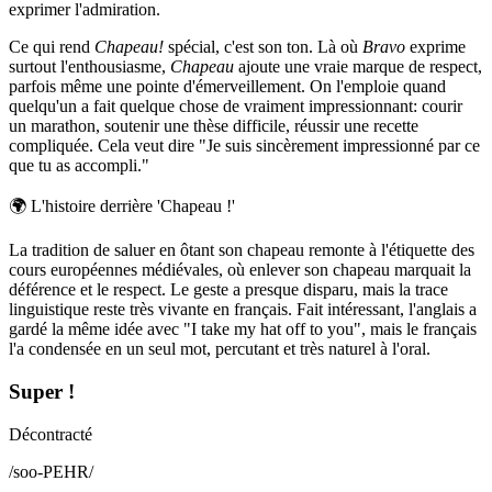
exprimer l'admiration.
Ce qui rend
Chapeau!
spécial, c'est son ton. Là où
Bravo
exprime
surtout l'enthousiasme,
Chapeau
ajoute une vraie marque de respect,
parfois même une pointe d'émerveillement. On l'emploie quand
quelqu'un a fait quelque chose de vraiment impressionnant: courir
un marathon, soutenir une thèse difficile, réussir une recette
compliquée. Cela veut dire "Je suis sincèrement impressionné par ce
que tu as accompli."
🌍
L'histoire derrière 'Chapeau !'
La tradition de saluer en ôtant son chapeau remonte à l'étiquette des
cours européennes médiévales, où enlever son chapeau marquait la
déférence et le respect. Le geste a presque disparu, mais la trace
linguistique reste très vivante en français. Fait intéressant, l'anglais a
gardé la même idée avec "I take my hat off to you", mais le français
l'a condensée en un seul mot, percutant et très naturel à l'oral.
Super !
Décontracté
/
soo-PEHR
/