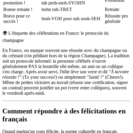
Promotion
promotion !
tah proh-moh-SYOHN
Bonne retraite !
bohn ruh-TRET
Retraite
Bravo pour ce
Réussite pro
brah-VOH poor suh sook-SEH
succès !
générale
🌍
L'étiquette des célébrations en France: le protocole du
champagne
En France, on marque souvent une réussite avec du champagne ou
du crémant (vin pétillant hors de la région Champagne). La tradition
suit un protocole informel: la personne célébrée n'ouvre
généralement PAS la bouteille elle-même, un ami ou un collègue
s'en charge. Après avoir servi, l'hôte lève son verre et dit
"À ta/votre
réussite !"
(To your success!) ou simplement
"Santé !"
(Cheers!).
Même de petites victoires au travail (réussir une certification, signer
un contrat) peuvent justifier un
pot
(verre entre collègues), souvent
le vendredi après-midi.
Comment répondre à des félicitations en
français
Quand quelqu'un vous félicite, la norme culturelle en français