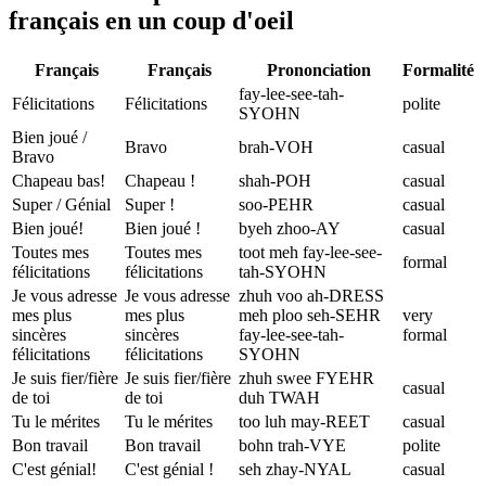
français en un coup d'oeil
Français
Français
Prononciation
Formalité
fay-lee-see-tah-
Félicitations
Félicitations
polite
SYOHN
Bien joué /
Bravo
brah-VOH
casual
Bravo
Chapeau bas!
Chapeau !
shah-POH
casual
Super / Génial
Super !
soo-PEHR
casual
Bien joué!
Bien joué !
byeh zhoo-AY
casual
Toutes mes
Toutes mes
toot meh fay-lee-see-
formal
félicitations
félicitations
tah-SYOHN
Je vous adresse
Je vous adresse
zhuh voo ah-DRESS
mes plus
mes plus
meh ploo seh-SEHR
very
sincères
sincères
fay-lee-see-tah-
formal
félicitations
félicitations
SYOHN
Je suis fier/fière
Je suis fier/fière
zhuh swee FYEHR
casual
de toi
de toi
duh TWAH
Tu le mérites
Tu le mérites
too luh may-REET
casual
Bon travail
Bon travail
bohn trah-VYE
polite
C'est génial!
C'est génial !
seh zhay-NYAL
casual