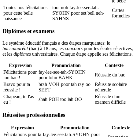
le bébé
Toutes nos félicitations
toot noh fay-lee-see-tah-
Cartes
pour cette belle
SYOHN poor set bell neh-
formelles
naissance
SAHNS
Diplômes et examens
Le système éducatif français a des étapes marquantes: le
baccalauréat
(bac) à 18 ans, les
concours
pour les écoles sélectives,
et les
diplômes
universitaires. Chaque étape appelle ses félicitations.
Expression
Prononciation
Contexte
Félicitations pour
fay-lee-see-tah-SYOHN
Réussite du bac
ton bac !
poor tohn BAHK
Bravo pour ta
brah-VOH poor tah ray-oo-
Réussite scolaire
réussite !
SEET
générale
Chapeau, tu l'as
Réussite d'un
shah-POH too lah OO
eu !
examen difficile
Réussites professionnelles
Expression
Prononciation
Contexte
Félicitations pour ta
fay-lee-see-tah-SYOHN poor