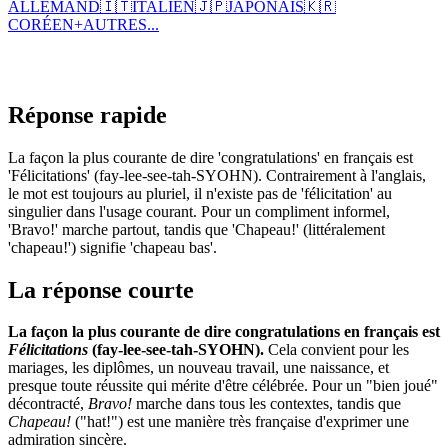
ALLEMAND
🇮🇹
ITALIEN
🇯🇵
JAPONAIS
🇰🇷
CORÉEN
+
AUTRES...
Réponse rapide
La façon la plus courante de dire 'congratulations' en français est
'Félicitations' (fay-lee-see-tah-SYOHN). Contrairement à l'anglais,
le mot est toujours au pluriel, il n'existe pas de 'félicitation' au
singulier dans l'usage courant. Pour un compliment informel,
'Bravo!' marche partout, tandis que 'Chapeau!' (littéralement
'chapeau!') signifie 'chapeau bas'.
La réponse courte
La façon la plus courante de dire congratulations en français est
Félicitations
(fay-lee-see-tah-SYOHN).
Cela convient pour les
mariages, les diplômes, un nouveau travail, une naissance, et
presque toute réussite qui mérite d'être célébrée. Pour un "bien joué"
décontracté,
Bravo!
marche dans tous les contextes, tandis que
Chapeau!
("hat!") est une manière très française d'exprimer une
admiration sincère.