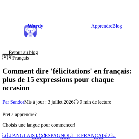
Wordy
Apprendre
Blog
← Retour au blog
🇫🇷
Français
Comment dire 'félicitations' en français:
plus de 15 expressions pour chaque
occasion
Par Sandor
Mis à jour : 3 juillet 2026
⏱
9 min de lecture
Pret a apprendre?
Choisis une langue pour commencer!
🇬🇧
ANGLAIS
🇪🇸
ESPAGNOL
🇫🇷
FRANÇAIS
🇩🇪