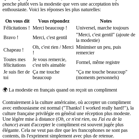
penche plutôt vers la modestie que vers une acceptation très
enthousiaste. Voici les réponses les plus naturelles:
On vous dit
Vous répondez
Notes
Félicitations !
Merci beaucoup !
Universel, marche toujours
"Merci, c'est gentil" (ajoute de
Bravo !
Merci, c'est gentil
la modestie)
Oh, c'est rien / Merci
Minimiser un peu, puis
Chapeau !
!
remercier
Toutes mes
Je vous remercie,
Formel, même registre
félicitations
c'est très aimable
Je suis fier de
Ça me touche
"Ça me touche beaucoup"
toi
beaucoup
(moments personnels)
🌍
La modestie en français quand on reçoit un compliment
Contrairement à la culture américaine, où accepter un compliment
avec enthousiasme est normal ("Thanks! I worked really hard!"), la
culture française privilégie en général une réception plus modeste.
Une légère mise à distance (
Oh, ce n'est rien
, ou
J'ai eu de la
chance
) avant d'accepter le compliment est souvent jugée plus
élégante. Cela ne veut pas dire que les francophones ne sont pas
contents, ils l'expriment simplement avec plus de retenue.