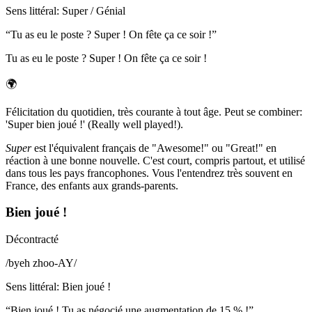
Sens littéral
:
Super / Génial
“
Tu as eu le poste ? Super ! On fête ça ce soir !
”
Tu as eu le poste ? Super ! On fête ça ce soir !
🌍
Félicitation du quotidien, très courante à tout âge. Peut se combiner:
'Super bien joué !' (Really well played!).
Super
est l'équivalent français de "Awesome!" ou "Great!" en
réaction à une bonne nouvelle. C'est court, compris partout, et utilisé
dans tous les pays francophones. Vous l'entendrez très souvent en
France, des enfants aux grands-parents.
Bien joué !
Décontracté
/
byeh zhoo-AY
/
Sens littéral
:
Bien joué !
“
Bien joué ! Tu as négocié une augmentation de 15 % !
”