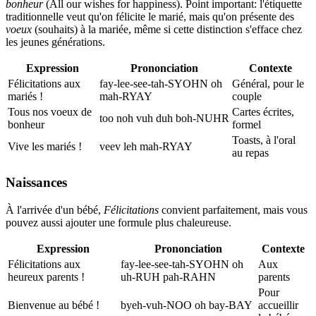
bonheur
(All our wishes for happiness). Point important: l'étiquette
traditionnelle veut qu'on félicite le marié, mais qu'on présente des
voeux
(souhaits) à la mariée, même si cette distinction s'efface chez
les jeunes générations.
Expression
Prononciation
Contexte
Félicitations aux
fay-lee-see-tah-SYOHN oh
Général, pour le
mariés !
mah-RYAY
couple
Tous nos voeux de
Cartes écrites,
too noh vuh duh boh-NUHR
bonheur
formel
Toasts, à l'oral
Vive les mariés !
veev leh mah-RYAY
au repas
Naissances
À l'arrivée d'un bébé,
Félicitations
convient parfaitement, mais vous
pouvez aussi ajouter une formule plus chaleureuse.
Expression
Prononciation
Contexte
Félicitations aux
fay-lee-see-tah-SYOHN oh
Aux
heureux parents !
uh-RUH pah-RAHN
parents
Pour
Bienvenue au bébé !
byeh-vuh-NOO oh bay-BAY
accueillir