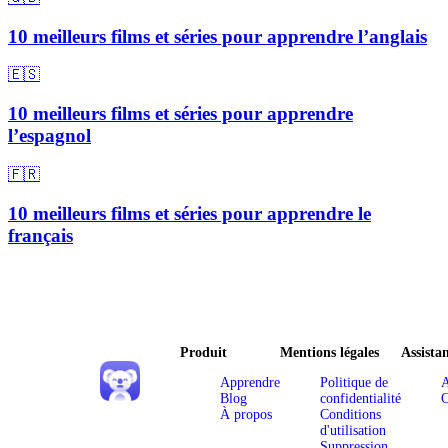
10 meilleurs films et séries pour apprendre l’anglais
🇪🇸
10 meilleurs films et séries pour apprendre
l’espagnol
🇫🇷
10 meilleurs films et séries pour apprendre le
français
Produit
Mentions légales
Assista
Apprendre
Politique de
A
Blog
confidentialité
C
À propos
Conditions
d'utilisation
Suppression