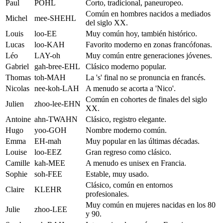
Paul
POHL
Corto, tradicional, paneuropeo.
Común en hombres nacidos a mediados
Michel
mee-SHEHL
del siglo XX.
Louis
loo-EE
Muy común hoy, también histórico.
Lucas
loo-KAH
Favorito moderno en zonas francófonas.
Léo
LAY-oh
Muy común entre generaciones jóvenes.
Gabriel
gah-bree-EHL
Clásico moderno popular.
Thomas
toh-MAH
La 's' final no se pronuncia en francés.
Nicolas
nee-koh-LAH
A menudo se acorta a 'Nico'.
Común en cohortes de finales del siglo
Julien
zhoo-lee-EHN
XX.
Antoine
ahn-TWAHN
Clásico, registro elegante.
Hugo
yoo-GOH
Nombre moderno común.
Emma
EH-mah
Muy popular en las últimas décadas.
Louise
loo-EEZ
Gran regreso como clásico.
Camille
kah-MEE
A menudo es unisex en Francia.
Sophie
soh-FEE
Estable, muy usado.
Clásico, común en entornos
Claire
KLEHR
profesionales.
Muy común en mujeres nacidas en los 80
Julie
zhoo-LEE
y 90.