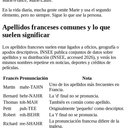
Marie-France, Marie-Laure.
En la vida diaria, mucha gente omite Marie y usa el segundo
elemento, pero no siempre. Sigue lo que use la persona.
Apellidos franceses comunes y lo que
suelen significar
Los apellidos franceses suelen estar ligados a oficios, geografía o
apodos descriptivos. INSEE publica conjuntos de datos sobre
apellidos y su distribución (INSEE, accessed 2026), y verás los
mismos nombres repetirse en noticias, deportes y créditos de
películas.
Francés
Pronunciación
Nota
Uno de los apellidos más frecuentes en
Martin
mahr-TAHN
Francia.
Bernard
behr-NAHR
La 'd' final no se pronuncia.
Thomas
toh-MAH
También es común como apellido.
Petit
puh-TEE
Originalmente 'pequeño' como descriptor.
Robert
roh-BEHR
La 't' final no se pronuncia.
La pronunciación francesa difiere de la
Richard
ree-SHAHR
inglesa.