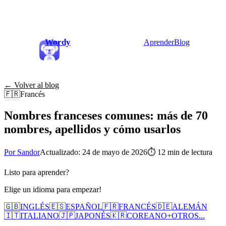
Wordy
Aprender
Blog
← Volver al blog
🇫🇷
Francés
Nombres franceses comunes: más de 70
nombres, apellidos y cómo usarlos
Por Sandor
Actualizado: 24 de mayo de 2026
⏱
12 min de lectura
Listo para aprender?
Elige un idioma para empezar!
🇬🇧
INGLÉS
🇪🇸
ESPAÑOL
🇫🇷
FRANCÉS
🇩🇪
ALEMÁN
🇮🇹
ITALIANO
🇯🇵
JAPONÉS
🇰🇷
COREANO
+
OTROS...