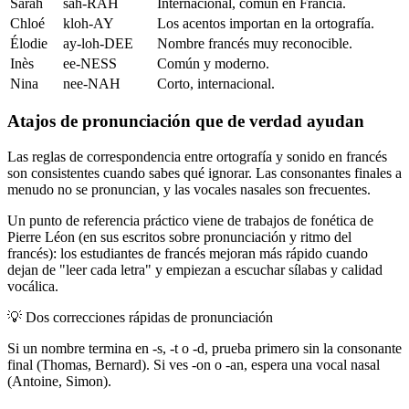
Sarah
sah-RAH
Internacional, común en Francia.
Chloé
kloh-AY
Los acentos importan en la ortografía.
Élodie
ay-loh-DEE
Nombre francés muy reconocible.
Inès
ee-NESS
Común y moderno.
Nina
nee-NAH
Corto, internacional.
Atajos de pronunciación que de verdad ayudan
Las reglas de correspondencia entre ortografía y sonido en francés
son consistentes cuando sabes qué ignorar. Las consonantes finales a
menudo no se pronuncian, y las vocales nasales son frecuentes.
Un punto de referencia práctico viene de trabajos de fonética de
Pierre Léon (en sus escritos sobre pronunciación y ritmo del
francés): los estudiantes de francés mejoran más rápido cuando
dejan de "leer cada letra" y empiezan a escuchar sílabas y calidad
vocálica.
💡
Dos correcciones rápidas de pronunciación
Si un nombre termina en -s, -t o -d, prueba primero sin la consonante
final (Thomas, Bernard). Si ves -on o -an, espera una vocal nasal
(Antoine, Simon).