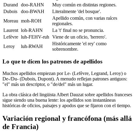
Durand
doo-RAHN
Muy común en distintas regiones.
Dubois
doo-BWAH
Literalmente 'del bosque'.
Apellido común, con varias raíces
Moreau
moh-ROH
regionales.
Laurent
loh-RAHN
La 't' final no se pronuncia.
Lefèvre
luh-FEHV-ruh
Viene de un oficio, 'herrero'.
Históricamente 'el rey' como
Leroy
luh-RWAH
sobrenombre.
Lo que te dicen los patrones de apellidos
Muchos apellidos empiezan por Le- (Lefèvre, Legrand, Leroy) o
De-/Du- (Dubois, Dupont). A menudo reflejan patrones antiguos:
"el" más un descriptor, o "de/del" más un lugar.
La obra clásica del lingüista Albert Dauzat sobre apellidos franceses
sigue siendo una buena lente: los apellidos son instantáneas
históricas de oficios, paisajes y apodos que se fijaron con el tiempo.
Variación regional y francófona (más allá
de Francia)