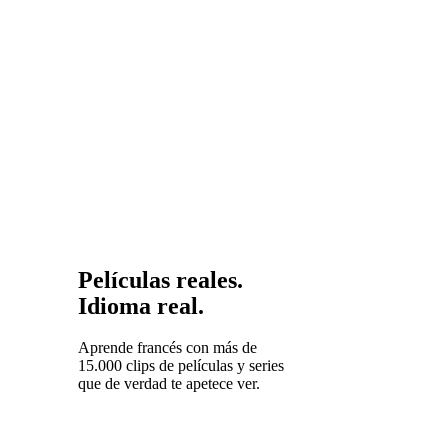
francés
comparte
vocabulario
y patrones
gramaticales
con todos
ellos.
Películas reales.
Idioma real.
Aprende francés con más de
15.000 clips de películas y series
que de verdad te apetece ver.