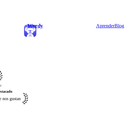
Wordy
Aprender
Blog
al
stacado
 nos gustan