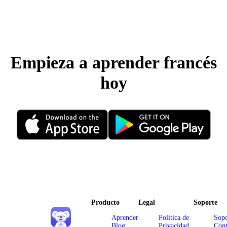
Empieza a aprender francés
hoy
Producto
Legal
Soporte
Aprender
Política de
Sopo
Blog
Privacidad
Cont