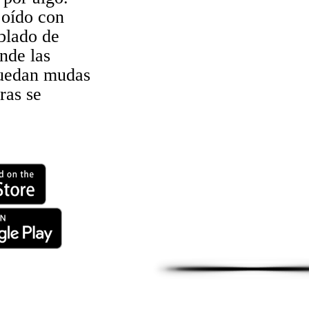
 oído con
blado de
nde las
quedan mudas
ras se