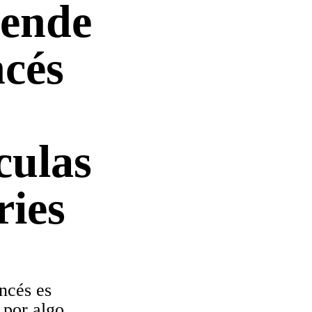
ende
ncés
culas
ries
ancés es
 por algo.