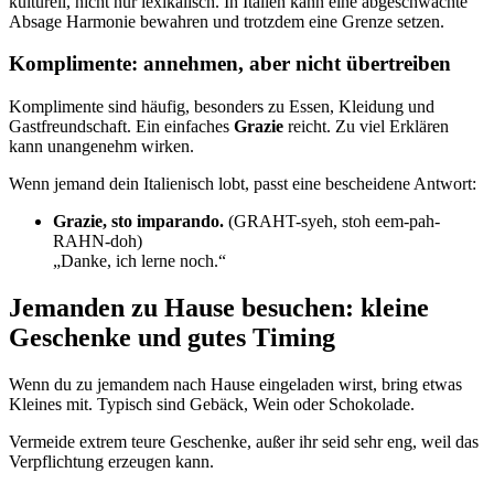
kulturell, nicht nur lexikalisch. In Italien kann eine abgeschwächte
Absage Harmonie bewahren und trotzdem eine Grenze setzen.
Komplimente: annehmen, aber nicht übertreiben
Komplimente sind häufig, besonders zu Essen, Kleidung und
Gastfreundschaft. Ein einfaches
Grazie
reicht. Zu viel Erklären
kann unangenehm wirken.
Wenn jemand dein Italienisch lobt, passt eine bescheidene Antwort:
Grazie, sto imparando.
(GRAHT-syeh, stoh eem-pah-
RAHN-doh)
„Danke, ich lerne noch.“
Jemanden zu Hause besuchen: kleine
Geschenke und gutes Timing
Wenn du zu jemandem nach Hause eingeladen wirst, bring etwas
Kleines mit. Typisch sind Gebäck, Wein oder Schokolade.
Vermeide extrem teure Geschenke, außer ihr seid sehr eng, weil das
Verpflichtung erzeugen kann.