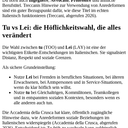
Du hörst auch
Ingegnere
,
Avvocato
,
Professore
und ähnliche
Berufstitel. Treccanis Hinweise zur Verwendung von Anredeformen
sind ein guter Bezugspunkt dafür, wie diese Titel im echten
Italienisch funktionieren (Treccani, abgerufen 2026).
Tu vs Lei: die Höflichkeitswahl, die alles
verändert
Die Wahl zwischen
tu
(TOO) und
Lei
(LAY) ist eine der
wichtigsten Etikette-Entscheidungen im Italienischen. Sie signalisiert
Distanz, Respekt und soziale Grenzen.
Als sichere Grundeinstellung:
Nutze
Lei
bei Fremden in beruflichen Situationen, bei älteren
Erwachsenen, bei Amtspersonen und in Service-Situationen,
wenn du klar höflich sein willst.
Nutze
tu
bei Gleichaltrigen, Kommilitonen, Teamkollegen
und in entspannten sozialen Kontexten, besonders wenn es
alle anderen auch tun.
Die Accademia della Crusca hat klare, öffentlich zugängliche
Hinweise dazu, wie Anredeformen soziale Beziehungen im
Italienischen widerspiegeln (Accademia della Crusca, abgerufen
2026). Entscheidend ist: Zu früh zu wechseln kann aufdringlich