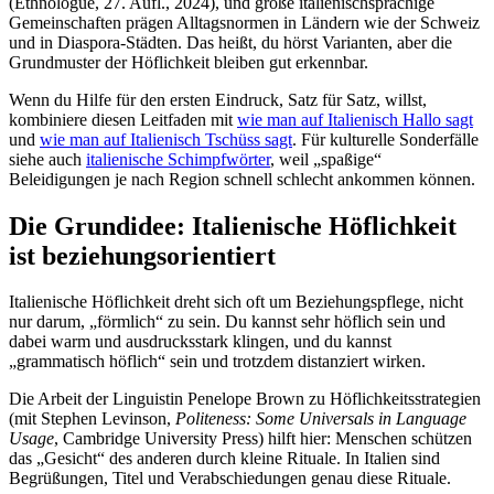
(Ethnologue, 27. Aufl., 2024), und große italienischsprachige
Gemeinschaften prägen Alltagsnormen in Ländern wie der Schweiz
und in Diaspora-Städten. Das heißt, du hörst Varianten, aber die
Grundmuster der Höflichkeit bleiben gut erkennbar.
Wenn du Hilfe für den ersten Eindruck, Satz für Satz, willst,
kombiniere diesen Leitfaden mit
wie man auf Italienisch Hallo sagt
und
wie man auf Italienisch Tschüss sagt
. Für kulturelle Sonderfälle
siehe auch
italienische Schimpfwörter
, weil „spaßige“
Beleidigungen je nach Region schnell schlecht ankommen können.
Die Grundidee: Italienische Höflichkeit
ist beziehungsorientiert
Italienische Höflichkeit dreht sich oft um Beziehungspflege, nicht
nur darum, „förmlich“ zu sein. Du kannst sehr höflich sein und
dabei warm und ausdrucksstark klingen, und du kannst
„grammatisch höflich“ sein und trotzdem distanziert wirken.
Die Arbeit der Linguistin Penelope Brown zu Höflichkeitsstrategien
(mit Stephen Levinson,
Politeness: Some Universals in Language
Usage
, Cambridge University Press) hilft hier: Menschen schützen
das „Gesicht“ des anderen durch kleine Rituale. In Italien sind
Begrüßungen, Titel und Verabschiedungen genau diese Rituale.