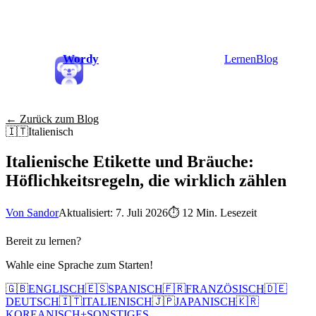
Wordy
Lernen
Blog
← Zurück zum Blog
🇮🇹
Italienisch
Italienische Etikette und Bräuche:
Höflichkeitsregeln, die wirklich zählen
Von Sandor
Aktualisiert: 7. Juli 2026
⏱
12 Min. Lesezeit
Bereit zu lernen?
Wahle eine Sprache zum Starten!
🇬🇧
ENGLISCH
🇪🇸
SPANISCH
🇫🇷
FRANZÖSISCH
🇩🇪
DEUTSCH
🇮🇹
ITALIENISCH
🇯🇵
JAPANISCH
🇰🇷
KOREANISCH
+
SONSTIGES...