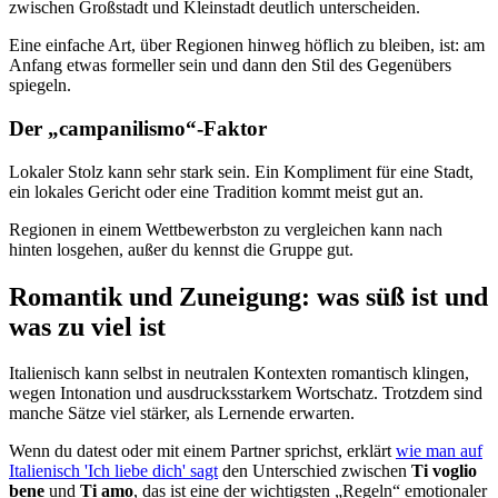
zwischen Großstadt und Kleinstadt deutlich unterscheiden.
Eine einfache Art, über Regionen hinweg höflich zu bleiben, ist: am
Anfang etwas formeller sein und dann den Stil des Gegenübers
spiegeln.
Der „campanilismo“-Faktor
Lokaler Stolz kann sehr stark sein. Ein Kompliment für eine Stadt,
ein lokales Gericht oder eine Tradition kommt meist gut an.
Regionen in einem Wettbewerbston zu vergleichen kann nach
hinten losgehen, außer du kennst die Gruppe gut.
Romantik und Zuneigung: was süß ist und
was zu viel ist
Italienisch kann selbst in neutralen Kontexten romantisch klingen,
wegen Intonation und ausdrucksstarkem Wortschatz. Trotzdem sind
manche Sätze viel stärker, als Lernende erwarten.
Wenn du datest oder mit einem Partner sprichst, erklärt
wie man auf
Italienisch 'Ich liebe dich' sagt
den Unterschied zwischen
Ti voglio
bene
und
Ti amo
, das ist eine der wichtigsten „Regeln“ emotionaler