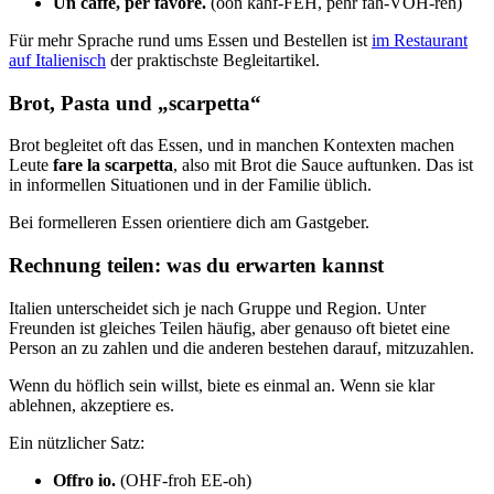
Un caffè, per favore.
(oon kahf-FEH, pehr fah-VOH-reh)
Für mehr Sprache rund ums Essen und Bestellen ist
im Restaurant
auf Italienisch
der praktischste Begleitartikel.
Brot, Pasta und „scarpetta“
Brot begleitet oft das Essen, und in manchen Kontexten machen
Leute
fare la scarpetta
, also mit Brot die Sauce auftunken. Das ist
in informellen Situationen und in der Familie üblich.
Bei formelleren Essen orientiere dich am Gastgeber.
Rechnung teilen: was du erwarten kannst
Italien unterscheidet sich je nach Gruppe und Region. Unter
Freunden ist gleiches Teilen häufig, aber genauso oft bietet eine
Person an zu zahlen und die anderen bestehen darauf, mitzuzahlen.
Wenn du höflich sein willst, biete es einmal an. Wenn sie klar
ablehnen, akzeptiere es.
Ein nützlicher Satz:
Offro io.
(OHF-froh EE-oh)