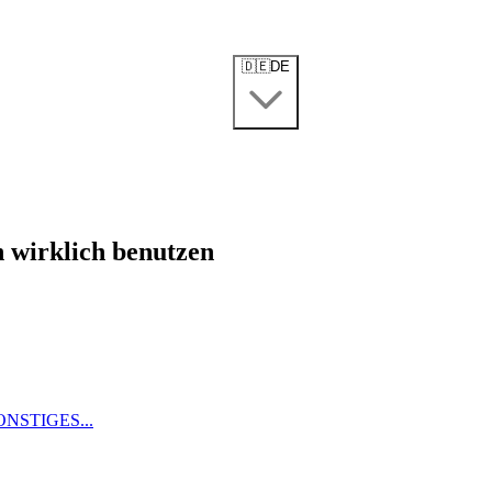
🇩🇪
DE
n wirklich benutzen
ONSTIGES...