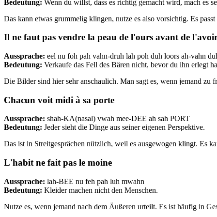
Bedeutung:
Wenn du willst, dass es richtig gemacht wird, mach es se
Das kann etwas grummelig klingen, nutze es also vorsichtig. Es pas
Il ne faut pas vendre la peau de l'ours avant de l'avoi
Aussprache:
eel nu foh pah vahn-druh lah poh duh loors ah-vahn
Bedeutung:
Verkaufe das Fell des Bären nicht, bevor du ihn erlegt ha
Die Bilder sind hier sehr anschaulich. Man sagt es, wenn jemand zu frü
Chacun voit midi à sa porte
Aussprache:
shah-KA(nasal) vwah mee-DEE ah sah PORT
Bedeutung:
Jeder sieht die Dinge aus seiner eigenen Perspektive.
Das ist in Streitgesprächen nützlich, weil es ausgewogen klingt. Es ka
L'habit ne fait pas le moine
Aussprache:
lah-BEE nu feh pah luh mwahn
Bedeutung:
Kleider machen nicht den Menschen.
Nutze es, wenn jemand nach dem Äußeren urteilt. Es ist häufig in G