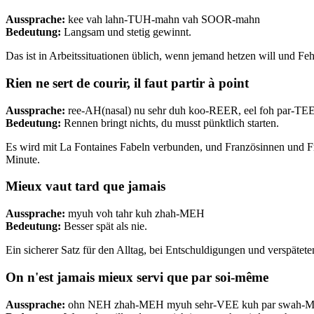
Aussprache:
kee vah lahn-TUH-mahn vah SOOR-mahn
Bedeutung:
Langsam und stetig gewinnt.
Das ist in Arbeitssituationen üblich, wenn jemand hetzen will und Feh
Rien ne sert de courir, il faut partir à point
Aussprache:
ree-AH(nasal) nu sehr duh koo-REER, eel foh par-TE
Bedeutung:
Rennen bringt nichts, du musst pünktlich starten.
Es wird mit La Fontaines Fabeln verbunden, und Französinnen und Fra
Minute.
Mieux vaut tard que jamais
Aussprache:
myuh voh tahr kuh zhah-MEH
Bedeutung:
Besser spät als nie.
Ein sicherer Satz für den Alltag, bei Entschuldigungen und verspätet
On n'est jamais mieux servi que par soi-même
Aussprache:
ohn NEH zhah-MEH myuh sehr-VEE kuh par swah