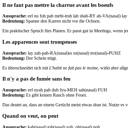
Il ne faut pas mettre la charrue avant les boeufs
Aussprache:
eel nu foh pah meht-truh lah shah-RY ah-VA(nasal) l
Bedeutung:
Spanne den Karren nicht vor die Ochsen.
Ein praktischer Spruch fürs Planen. Er passt gut in Meetings, wenn je
Les apparences sont trompeuses
Aussprache:
lay zah-pah-RA(nasal)ss so(nasal) tro(nasal)-PUHZ
Bedeutung:
Der Schein trügt.
Es überschneidet sich mit
L'habit ne fait pas le moine
, wirkt aber all
Il n'y a pas de fumée sans feu
Aussprache:
eel nyah pah duh fyu-MEH sah(nasal) FUH
Bedeutung:
Es gibt keinen Rauch ohne Feuer.
Das deutet an, dass an einem Gerücht meist etwas dran ist. Nutze es v
Quand on veut, on peut
Aussprache:
kah(nasal) toh(nasal) vuh, oh(nasal) puh