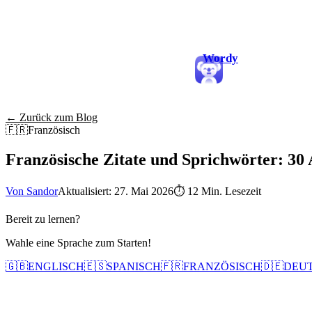
Wordy
← Zurück zum Blog
🇫🇷
Französisch
Französische Zitate und Sprichwörter: 30
Von Sandor
Aktualisiert: 27. Mai 2026
⏱
12 Min. Lesezeit
Bereit zu lernen?
Wahle eine Sprache zum Starten!
🇬🇧
ENGLISCH
🇪🇸
SPANISCH
🇫🇷
FRANZÖSISCH
🇩🇪
DEU