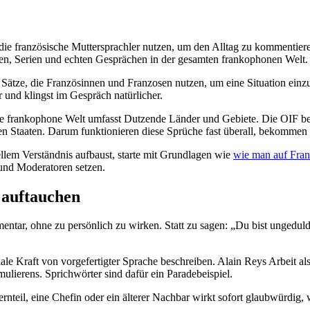
 die französische Muttersprachler nutzen, um den Alltag zu kommentie
men, Serien und echten Gesprächen in der gesamten frankophonen Welt.
 Sätze, die Französinnen und Franzosen nutzen, um eine Situation ei
r und klingst im Gespräch natürlicher.
e frankophone Welt umfasst Dutzende Länder und Gebiete. Die OIF ber
en Staaten. Darum funktionieren diese Sprüche fast überall, bekommen 
llem Verständnis aufbaust, starte mit Grundlagen wie
wie man auf Fran
und Moderatoren setzen.
 auftauchen
entar, ohne zu persönlich zu wirken. Statt zu sagen: „Du bist ungeduld
ale Kraft von vorgefertigter Sprache beschreiben. Alain Reys Arbeit al
ulierens. Sprichwörter sind dafür ein Paradebeispiel.
rnteil, eine Chefin oder ein älterer Nachbar wirkt sofort glaubwürdig, 