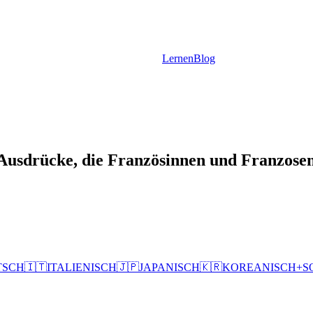
Lernen
Blog
 Ausdrücke, die Französinnen und Franzose
TSCH
🇮🇹
ITALIENISCH
🇯🇵
JAPANISCH
🇰🇷
KOREANISCH
+
S