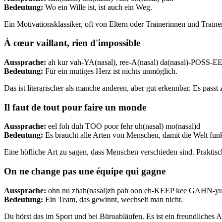
Bedeutung:
Wo ein Wille ist, ist auch ein Weg.
Ein Motivationsklassiker, oft von Eltern oder Trainerinnen und Train
À cœur vaillant, rien d'impossible
Aussprache:
ah kur vah-YA(nasal), ree-A(nasal) da(nasal)-POSS-EE
Bedeutung:
Für ein mutiges Herz ist nichts unmöglich.
Das ist literarischer als manche anderen, aber gut erkennbar. Es pa
Il faut de tout pour faire un monde
Aussprache:
eel foh duh TOO poor fehr uh(nasal) mo(nasal)d
Bedeutung:
Es braucht alle Arten von Menschen, damit die Welt funk
Eine höfliche Art zu sagen, dass Menschen verschieden sind. Prakti
On ne change pas une équipe qui gagne
Aussprache:
ohn nu zhah(nasal)zh pah oon eh-KEEP kee GAHN-y
Bedeutung:
Ein Team, das gewinnt, wechselt man nicht.
Du hörst das im Sport und bei Büroabläufen. Es ist ein freundliches A