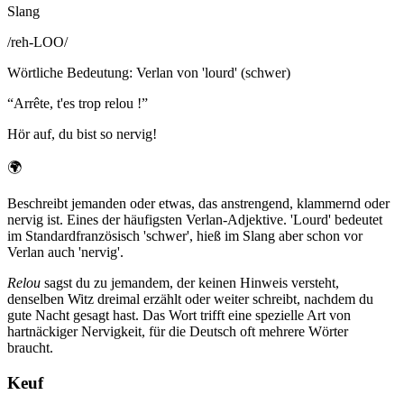
Slang
/
reh-LOO
/
Wörtliche Bedeutung
:
Verlan von 'lourd' (schwer)
“
Arrête, t'es trop relou !
”
Hör auf, du bist so nervig!
🌍
Beschreibt jemanden oder etwas, das anstrengend, klammernd oder
nervig ist. Eines der häufigsten Verlan-Adjektive. 'Lourd' bedeutet
im Standardfranzösisch 'schwer', hieß im Slang aber schon vor
Verlan auch 'nervig'.
Relou
sagst du zu jemandem, der keinen Hinweis versteht,
denselben Witz dreimal erzählt oder weiter schreibt, nachdem du
gute Nacht gesagt hast. Das Wort trifft eine spezielle Art von
hartnäckiger Nervigkeit, für die Deutsch oft mehrere Wörter
braucht.
Keuf