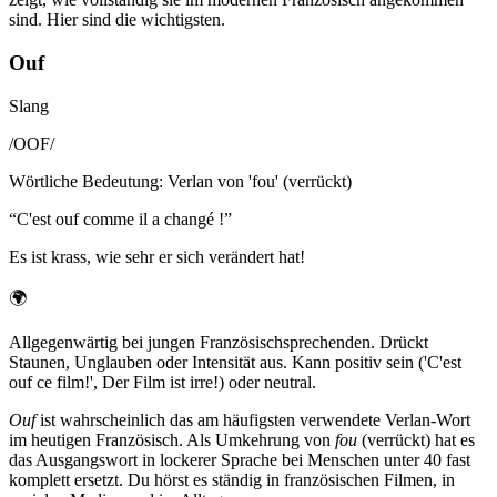
sind. Hier sind die wichtigsten.
Ouf
Slang
/
OOF
/
Wörtliche Bedeutung
:
Verlan von 'fou' (verrückt)
“
C'est ouf comme il a changé !
”
Es ist krass, wie sehr er sich verändert hat!
🌍
Allgegenwärtig bei jungen Französischsprechenden. Drückt
Staunen, Unglauben oder Intensität aus. Kann positiv sein ('C'est
ouf ce film!', Der Film ist irre!) oder neutral.
Ouf
ist wahrscheinlich das am häufigsten verwendete Verlan-Wort
im heutigen Französisch. Als Umkehrung von
fou
(verrückt) hat es
das Ausgangswort in lockerer Sprache bei Menschen unter 40 fast
komplett ersetzt. Du hörst es ständig in französischen Filmen, in