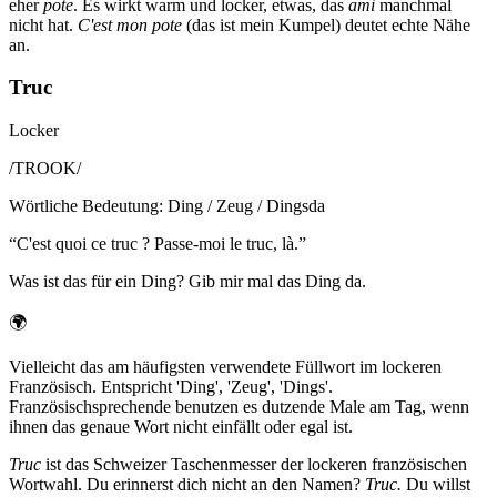
eher
pote
. Es wirkt warm und locker, etwas, das
ami
manchmal
nicht hat.
C'est mon pote
(das ist mein Kumpel) deutet echte Nähe
an.
Truc
Locker
/
TROOK
/
Wörtliche Bedeutung
:
Ding / Zeug / Dingsda
“
C'est quoi ce truc ? Passe-moi le truc, là.
”
Was ist das für ein Ding? Gib mir mal das Ding da.
🌍
Vielleicht das am häufigsten verwendete Füllwort im lockeren
Französisch. Entspricht 'Ding', 'Zeug', 'Dings'.
Französischsprechende benutzen es dutzende Male am Tag, wenn
ihnen das genaue Wort nicht einfällt oder egal ist.
Truc
ist das Schweizer Taschenmesser der lockeren französischen
Wortwahl. Du erinnerst dich nicht an den Namen?
Truc.
Du willst