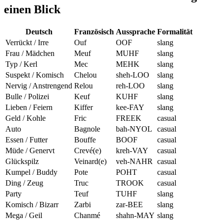
einen Blick
Deutsch
Französisch
Aussprache
Formalität
Verrückt / Irre
Ouf
OOF
slang
Frau / Mädchen
Meuf
MUHF
slang
Typ / Kerl
Mec
MEHK
slang
Suspekt / Komisch
Chelou
sheh-LOO
slang
Nervig / Anstrengend
Relou
reh-LOO
slang
Bulle / Polizei
Keuf
KUHF
slang
Lieben / Feiern
Kiffer
kee-FAY
slang
Geld / Kohle
Fric
FREEK
casual
Auto
Bagnole
bah-NYOL
casual
Essen / Futter
Bouffe
BOOF
casual
Müde / Genervt
Crevé(e)
kreh-VAY
casual
Glückspilz
Veinard(e)
veh-NAHR
casual
Kumpel / Buddy
Pote
POHT
casual
Ding / Zeug
Truc
TROOK
casual
Party
Teuf
TUHF
slang
Komisch / Bizarr
Zarbi
zar-BEE
slang
Mega / Geil
Chanmé
shahn-MAY
slang