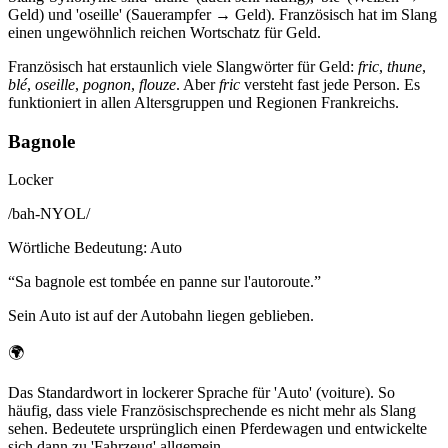
Geld) und 'oseille' (Sauerampfer → Geld). Französisch hat im Slang
einen ungewöhnlich reichen Wortschatz für Geld.
Französisch hat erstaunlich viele Slangwörter für Geld:
fric
,
thune
,
blé
,
oseille
,
pognon
,
flouze
. Aber
fric
versteht fast jede Person. Es
funktioniert in allen Altersgruppen und Regionen Frankreichs.
Bagnole
Locker
/
bah-NYOL
/
Wörtliche Bedeutung
:
Auto
“
Sa bagnole est tombée en panne sur l'autoroute.
”
Sein Auto ist auf der Autobahn liegen geblieben.
🌍
Das Standardwort in lockerer Sprache für 'Auto' (voiture). So
häufig, dass viele Französischsprechende es nicht mehr als Slang
sehen. Bedeutete ursprünglich einen Pferdewagen und entwickelte
sich dann zu 'Fahrzeug' allgemein.