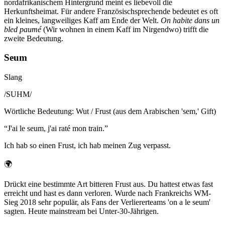
nordafrikanischem Hintergrund meint es liebevoll die
Herkunftsheimat. Für andere Französischsprechende bedeutet es oft
ein kleines, langweiliges Kaff am Ende der Welt.
On habite dans un
bled paumé
(Wir wohnen in einem Kaff im Nirgendwo) trifft die
zweite Bedeutung.
Seum
Slang
/
SUHM
/
Wörtliche Bedeutung
:
Wut / Frust (aus dem Arabischen 'sem,' Gift)
“
J'ai le seum, j'ai raté mon train.
”
Ich hab so einen Frust, ich hab meinen Zug verpasst.
🌍
Drückt eine bestimmte Art bitteren Frust aus. Du hattest etwas fast
erreicht und hast es dann verloren. Wurde nach Frankreichs WM-
Sieg 2018 sehr populär, als Fans der Verliererteams 'on a le seum'
sagten. Heute mainstream bei Unter-30-Jährigen.