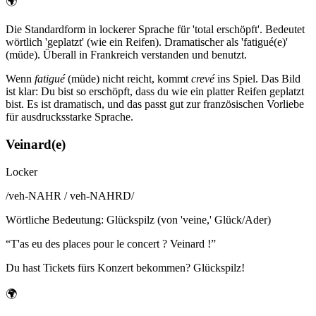
🌍
Die Standardform in lockerer Sprache für 'total erschöpft'. Bedeutet
wörtlich 'geplatzt' (wie ein Reifen). Dramatischer als 'fatigué(e)'
(müde). Überall in Frankreich verstanden und benutzt.
Wenn
fatigué
(müde) nicht reicht, kommt
crevé
ins Spiel. Das Bild
ist klar: Du bist so erschöpft, dass du wie ein platter Reifen geplatzt
bist. Es ist dramatisch, und das passt gut zur französischen Vorliebe
für ausdrucksstarke Sprache.
Veinard(e)
Locker
/
veh-NAHR / veh-NAHRD
/
Wörtliche Bedeutung
:
Glückspilz (von 'veine,' Glück/Ader)
“
T'as eu des places pour le concert ? Veinard !
”
Du hast Tickets fürs Konzert bekommen? Glückspilz!
🌍