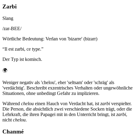
Zarbi
Slang
/
zar-BEE
/
Wörtliche Bedeutung
:
Verlan von 'bizarre' (bizarr)
“
Il est zarbi, ce type.
”
Der Typ ist komisch.
🌍
Weniger negativ als 'chelou', eher 'seltsam' oder 'schräg' als
'verdächtig'. Beschreibt exzentrisches Verhalten oder ungewöhnliche
Situationen, ohne unbedingt Gefahr zu implizieren.
Während
chelou
einen Hauch von Verdacht hat, ist
zarbi
verspielter.
Die Person, die absichtlich zwei verschiedene Socken trägt, oder die
Lehrkraft, die ihren Papagei mit in den Unterricht bringt, ist
zarbi
,
nicht
chelou
.
Chanmé