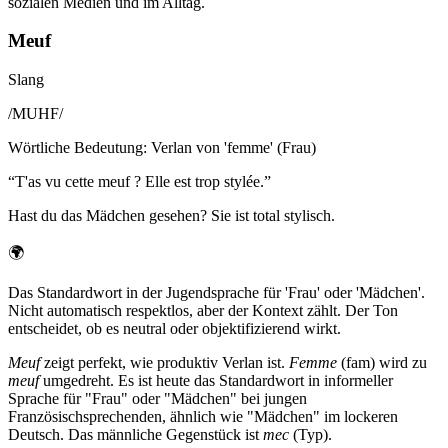
sozialen Medien und im Alltag.
Meuf
Slang
/
MUHF
/
Wörtliche Bedeutung
:
Verlan von 'femme' (Frau)
“
T'as vu cette meuf ? Elle est trop stylée.
”
Hast du das Mädchen gesehen? Sie ist total stylisch.
🌍
Das Standardwort in der Jugendsprache für 'Frau' oder 'Mädchen'.
Nicht automatisch respektlos, aber der Kontext zählt. Der Ton
entscheidet, ob es neutral oder objektifizierend wirkt.
Meuf
zeigt perfekt, wie produktiv Verlan ist.
Femme
(fam) wird zu
meuf
umgedreht. Es ist heute das Standardwort in informeller
Sprache für "Frau" oder "Mädchen" bei jungen
Französischsprechenden, ähnlich wie "Mädchen" im lockeren
Deutsch. Das männliche Gegenstück ist
mec
(Typ).