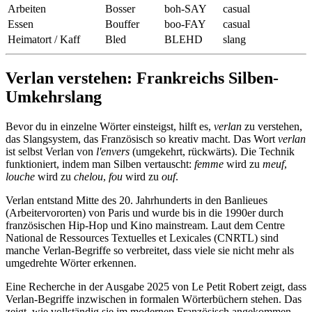
Arbeiten
Bosser
boh-SAY
casual
Essen
Bouffer
boo-FAY
casual
Heimatort / Kaff
Bled
BLEHD
slang
Verlan verstehen: Frankreichs Silben-
Umkehrslang
Bevor du in einzelne Wörter einsteigst, hilft es,
verlan
zu verstehen,
das Slangsystem, das Französisch so kreativ macht. Das Wort
verlan
ist selbst Verlan von
l'envers
(umgekehrt, rückwärts). Die Technik
funktioniert, indem man Silben vertauscht:
femme
wird zu
meuf
,
louche
wird zu
chelou
,
fou
wird zu
ouf
.
Verlan entstand Mitte des 20. Jahrhunderts in den Banlieues
(Arbeitervororten) von Paris und wurde bis in die 1990er durch
französischen Hip-Hop und Kino mainstream. Laut dem Centre
National de Ressources Textuelles et Lexicales (CNRTL) sind
manche Verlan-Begriffe so verbreitet, dass viele sie nicht mehr als
umgedrehte Wörter erkennen.
Eine Recherche in der Ausgabe 2025 von Le Petit Robert zeigt, dass
Verlan-Begriffe inzwischen in formalen Wörterbüchern stehen. Das
zeigt, wie vollständig sie im modernen Französisch angekommen