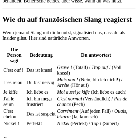
behandelt. Beherrsche beides, aber wisse, wann du was nutzt.
Wie du auf französischen Slang reagierst
Wenn jemand Slang mit dir benutzt, signalisiert das, dass du als
Insider giltst. Hier sind natürliche Antworten.
Die
Person
Bedeutung
Du antwortest
sagt
Grave !
(Total!) /
Trop ouf !
(Voll
C'est ouf !
Das ist krass!
krass!)
Mais non !
(Nein, bin ich nicht!) /
T'es relou
Du bist nervig
Arrête
(Hör auf)
Je kiffe
Ich liebe es
Moi aussi je kiffe
(Ich liebe es auch)
J'ai le
Ich bin mega
C'est normal
(Verständlich) /
Pas de
seum
frustriert
chance
(Pech)
C'est
Carrément
(Auf jeden Fall) /
Ouais,
Das ist suspekt
chelou
bizarre
(Ja, komisch)
Nickel !
Perfekt!
Nickel
(Perfekt) /
Top !
(Super!)