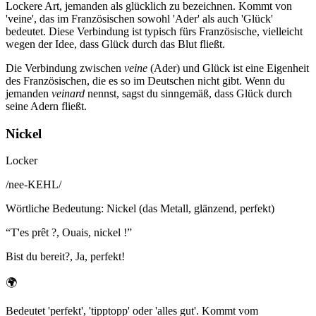
Lockere Art, jemanden als glücklich zu bezeichnen. Kommt von
'veine', das im Französischen sowohl 'Ader' als auch 'Glück'
bedeutet. Diese Verbindung ist typisch fürs Französische, vielleicht
wegen der Idee, dass Glück durch das Blut fließt.
Die Verbindung zwischen
veine
(Ader) und Glück ist eine Eigenheit
des Französischen, die es so im Deutschen nicht gibt. Wenn du
jemanden
veinard
nennst, sagst du sinngemäß, dass Glück durch
seine Adern fließt.
Nickel
Locker
/
nee-KEHL
/
Wörtliche Bedeutung
:
Nickel (das Metall, glänzend, perfekt)
“
T'es prêt ?, Ouais, nickel !
”
Bist du bereit?, Ja, perfekt!
🌍
Bedeutet 'perfekt', 'tipptopp' oder 'alles gut'. Kommt vom