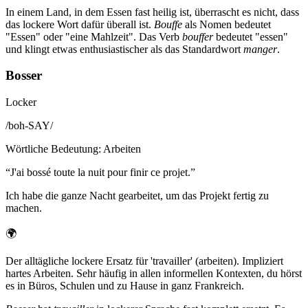
In einem Land, in dem Essen fast heilig ist, überrascht es nicht, dass
das lockere Wort dafür überall ist.
Bouffe
als Nomen bedeutet
"Essen" oder "eine Mahlzeit". Das Verb
bouffer
bedeutet "essen"
und klingt etwas enthusiastischer als das Standardwort
manger
.
Bosser
Locker
/
boh-SAY
/
Wörtliche Bedeutung
:
Arbeiten
“
J'ai bossé toute la nuit pour finir ce projet.
”
Ich habe die ganze Nacht gearbeitet, um das Projekt fertig zu
machen.
🌍
Der alltägliche lockere Ersatz für 'travailler' (arbeiten). Impliziert
hartes Arbeiten. Sehr häufig in allen informellen Kontexten, du hörst
es in Büros, Schulen und zu Hause in ganz Frankreich.