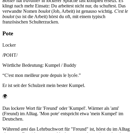
Bosser
hat
travailler
in lockerer Sprache fast komplett ersetzt. Es
klingt nach mehr Einsatz: Du arbeitest nicht nur, du schuftest. Das
verwandte Nomen
boulot
(Job, Arbeit) ist genauso wichtig.
C'est le
boulot
(so ist die Arbeit) hörst du oft, mit einem typisch
französischen Schulterzucken.
Pote
Locker
/
POHT
/
Wörtliche Bedeutung
:
Kumpel / Buddy
“
C'est mon meilleur pote depuis le lycée.
”
Er ist seit der Schulzeit mein bester Kumpel.
🌍
Das lockere Wort für 'Freund' oder 'Kumpel'. Wärmer als 'ami'
(Freund) im Alltag. 'Mon pote' entspricht etwa 'mein Kumpel' im
Deutschen.
Während
ami
das Lehrbuchwort für "Freund" ist, hörst du im Alltag