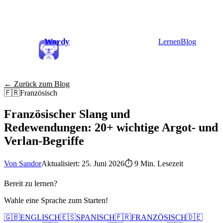
Wordy
Lernen
Blog
← Zurück zum Blog
🇫🇷
Französisch
Französischer Slang und
Redewendungen: 20+ wichtige Argot- und
Verlan-Begriffe
Von Sandor
Aktualisiert: 25. Juni 2026
⏱
9 Min. Lesezeit
Bereit zu lernen?
Wahle eine Sprache zum Starten!
🇬🇧
ENGLISCH
🇪🇸
SPANISCH
🇫🇷
FRANZÖSISCH
🇩🇪