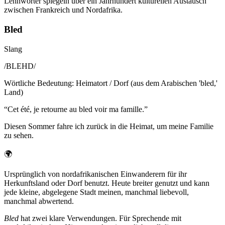
Lehnwörter spiegeln über ein Jahrhundert kulturellen Austausch
zwischen Frankreich und Nordafrika.
Bled
Slang
/
BLEHD
/
Wörtliche Bedeutung
:
Heimatort / Dorf (aus dem Arabischen 'bled,'
Land)
“
Cet été, je retourne au bled voir ma famille.
”
Diesen Sommer fahre ich zurück in die Heimat, um meine Familie
zu sehen.
🌍
Ursprünglich von nordafrikanischen Einwanderern für ihr
Herkunftsland oder Dorf benutzt. Heute breiter genutzt und kann
jede kleine, abgelegene Stadt meinen, manchmal liebevoll,
manchmal abwertend.
Bled
hat zwei klare Verwendungen. Für Sprechende mit