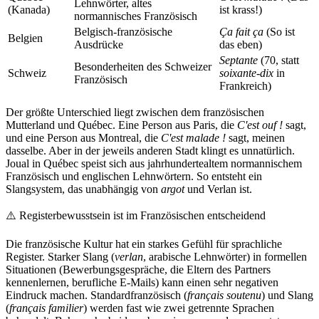
Lehnwörter, altes
(Kanada)
ist krass!)
normannisches Französisch
Belgisch-französische
Ça fait ça
(So ist
Belgien
Ausdrücke
das eben)
Septante
(70, statt
Besonderheiten des Schweizer
Schweiz
soixante-dix
in
Französisch
Frankreich)
Der größte Unterschied liegt zwischen dem französischen
Mutterland und Québec. Eine Person aus Paris, die
C'est ouf !
sagt,
und eine Person aus Montreal, die
C'est malade !
sagt, meinen
dasselbe. Aber in der jeweils anderen Stadt klingt es unnatürlich.
Joual in Québec speist sich aus jahrhundertealtem normannischem
Französisch und englischen Lehnwörtern. So entsteht ein
Slangsystem, das unabhängig von
argot
und Verlan ist.
⚠️
Registerbewusstsein ist im Französischen entscheidend
Die französische Kultur hat ein starkes Gefühl für sprachliche
Register. Starker Slang (
verlan
, arabische Lehnwörter) in formellen
Situationen (Bewerbungsgespräche, die Eltern des Partners
kennenlernen, berufliche E-Mails) kann einen sehr negativen
Eindruck machen. Standardfranzösisch (
français soutenu
) und Slang
(
français familier
) werden fast wie zwei getrennte Sprachen