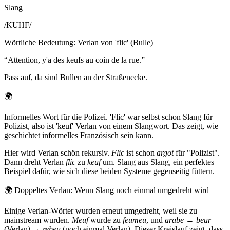
Slang
/
KUHF
/
Wörtliche Bedeutung
:
Verlan von 'flic' (Bulle)
“
Attention, y'a des keufs au coin de la rue.
”
Pass auf, da sind Bullen an der Straßenecke.
🌍
Informelles Wort für die Polizei. 'Flic' war selbst schon Slang für
Polizist, also ist 'keuf' Verlan von einem Slangwort. Das zeigt, wie
geschichtet informelles Französisch sein kann.
Hier wird Verlan schön rekursiv.
Flic
ist schon
argot
für "Polizist".
Dann dreht Verlan
flic
zu
keuf
um. Slang aus Slang, ein perfektes
Beispiel dafür, wie sich diese beiden Systeme gegenseitig füttern.
🌍
Doppeltes Verlan: Wenn Slang noch einmal umgedreht wird
Einige Verlan-Wörter wurden erneut umgedreht, weil sie zu
mainstream wurden.
Meuf
wurde zu
feumeu
, und
arabe
→
beur
(Verlan) →
rebeu
(noch einmal Verlan). Dieser Kreislauf zeigt, dass