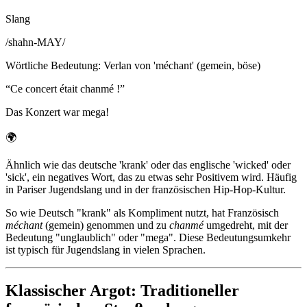
Slang
/
shahn-MAY
/
Wörtliche Bedeutung
:
Verlan von 'méchant' (gemein, böse)
“
Ce concert était chanmé !
”
Das Konzert war mega!
🌍
Ähnlich wie das deutsche 'krank' oder das englische 'wicked' oder
'sick', ein negatives Wort, das zu etwas sehr Positivem wird. Häufig
in Pariser Jugendslang und in der französischen Hip-Hop-Kultur.
So wie Deutsch "krank" als Kompliment nutzt, hat Französisch
méchant
(gemein) genommen und zu
chanmé
umgedreht, mit der
Bedeutung "unglaublich" oder "mega". Diese Bedeutungsumkehr
ist typisch für Jugendslang in vielen Sprachen.
Klassischer Argot: Traditioneller