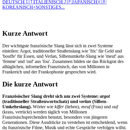
DEUTSCH
🇮🇹
ITALIENISCH
🇯🇵
JAPANISCH
🇰🇷
KOREANISCH
+
SONSTIGES...
Kurze Antwort
Der wichtigste französische Slang lässt sich in zwei Systeme
einteilen: Argot, traditioneller Straßenslang wie 'fric' für Geld und
'bouffe' für Essen, und Verlan, Silbenumkehr-Slang wie 'meuf' aus
'femme' und 'ouf' aus 'fou'. Zusammen bilden sie das Rückgrat des
alltäglichen, informellen Französisch, das von Millionen in
Frankreich und der Frankophonie gesprochen wird.
Die kurze Antwort
Französischer Slang dreht sich um zwei Systeme:
argot
(traditioneller Straßenwortschatz) und
verlan
(Silben-
Umkehrslang).
Wörter wie
kiffer
(lieben),
meuf
(Frau) und
ouf
(krass, verrückt) werden täglich von Millionen
Französischsprechenden benutzt, besonders von jüngeren
Generationen. Diese Ausdrücke zu verstehen ist entscheidend, wenn
du französische Filme, Musik und echte Gespräche verfolgen willst.