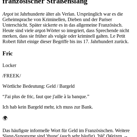
französischer Straßenslang
Argot
ist Jahrhunderte älter als Verlan. Ursprünglich war es die
Geheimsprache von Kriminellen, Dieben und der Pariser
Unterschicht. Später sickerte es in das allgemeine Französisch.
Heute sind viele
argot
-Wörter so integriert, dass Sprechende nicht
merken, dass sie früher als vulgär oder kriminell galten. Le Petit
Robert führt einige dieser Begriffe bis ins 17. Jahrhundert zurück.
Fric
Locker
/
FREEK
/
Wörtliche Bedeutung
:
Geld / Bargeld
“
J'ai plus de fric, faut que j'aille à la banque.
”
Ich hab kein Bargeld mehr, ich muss zur Bank.
🌍
Das häufigste informelle Wort für Geld im Französischen. Weitere
Slang-Synonyme sind 'thune' (auch sehr häufig), 'blé' (Weizen →