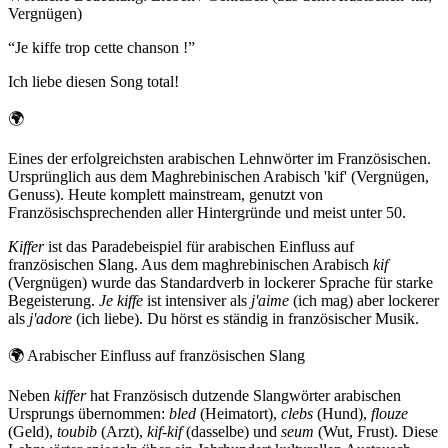
Vergnügen)
“
Je kiffe trop cette chanson !
”
Ich liebe diesen Song total!
🌍
Eines der erfolgreichsten arabischen Lehnwörter im Französischen.
Ursprünglich aus dem Maghrebinischen Arabisch 'kif' (Vergnügen,
Genuss). Heute komplett mainstream, genutzt von
Französischsprechenden aller Hintergründe und meist unter 50.
Kiffer
ist das Paradebeispiel für arabischen Einfluss auf
französischen Slang. Aus dem maghrebinischen Arabisch
kif
(Vergnügen) wurde das Standardverb in lockerer Sprache für starke
Begeisterung.
Je kiffe
ist intensiver als
j'aime
(ich mag) aber lockerer
als
j'adore
(ich liebe). Du hörst es ständig in französischer Musik.
🌍
Arabischer Einfluss auf französischen Slang
Neben
kiffer
hat Französisch dutzende Slangwörter arabischen
Ursprungs übernommen:
bled
(Heimatort),
clebs
(Hund),
flouze
(Geld),
toubib
(Arzt),
kif-kif
(dasselbe) und
seum
(Wut, Frust). Diese