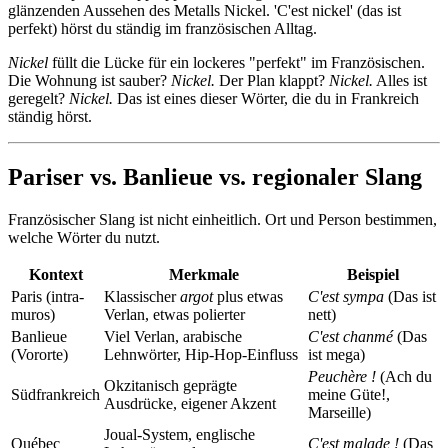
glänzenden Aussehen des Metalls Nickel. 'C'est nickel' (das ist
perfekt) hörst du ständig im französischen Alltag.
Nickel
füllt die Lücke für ein lockeres "perfekt" im Französischen.
Die Wohnung ist sauber?
Nickel.
Der Plan klappt?
Nickel.
Alles ist
geregelt?
Nickel.
Das ist eines dieser Wörter, die du in Frankreich
ständig hörst.
Pariser vs. Banlieue vs. regionaler Slang
Französischer Slang ist nicht einheitlich. Ort und Person bestimmen,
welche Wörter du nutzt.
Kontext
Merkmale
Beispiel
Paris (intra-
Klassischer
argot
plus etwas
C'est sympa
(Das ist
muros)
Verlan, etwas polierter
nett)
Banlieue
Viel Verlan, arabische
C'est chanmé
(Das
(Vororte)
Lehnwörter, Hip-Hop-Einfluss
ist mega)
Peuchère !
(Ach du
Okzitanisch geprägte
Südfrankreich
meine Güte!,
Ausdrücke, eigener Akzent
Marseille)
Joual-System, englische
Québec
C'est malade !
(Das