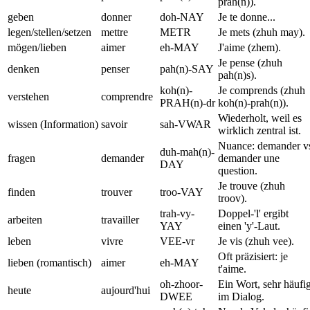
prah(n)).
geben
donner
doh-NAY
Je te donne...
legen/stellen/setzen
mettre
METR
Je mets (zhuh may).
mögen/lieben
aimer
eh-MAY
J'aime (zhem).
Je pense (zhuh
denken
penser
pah(n)-SAY
pah(n)s).
koh(n)-
Je comprends (zhuh
verstehen
comprendre
PRAH(n)-dr
koh(n)-prah(n)).
Wiederholt, weil es
wissen (Information)
savoir
sah-VWAR
wirklich zentral ist.
Nuance: demander v
duh-mah(n)-
fragen
demander
demander une
DAY
question.
Je trouve (zhuh
finden
trouver
troo-VAY
troov).
trah-vy-
Doppel-'l' ergibt
arbeiten
travailler
YAY
einen 'y'-Laut.
leben
vivre
VEE-vr
Je vis (zhuh vee).
Oft präzisiert: je
lieben (romantisch)
aimer
eh-MAY
t'aime.
oh-zhoor-
Ein Wort, sehr häufi
heute
aujourd'hui
DWEE
im Dialog.