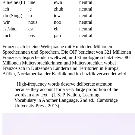
ein/eine (f.)
une
ewn
neutral
ich
je
zhuh
neutral
du (Sing.)
tu
tew
neutral
wir
nous
noo
neutral
ist/sind
est
eh
neutral
nicht
pas
pah
neutral
Französisch ist eine Weltsprache mit Hunderten Millionen
Sprecherinnen und Sprechern. Die OIF berichtet von 321 Millionen
Französischsprechenden weltweit, und Ethnologue schätzt etwa 80
Millionen Muttersprachlerinnen und Muttersprachler, wobei
Französisch in Dutzenden Ländern und Territorien in Europa,
Afrika, Nordamerika, der Karibik und im Pazifik verwendet wird.
"High-frequency words deserve deliberate attention
because they account for a very large proportion of the
words in any text." (I. S. P. Nation, Learning
Vocabulary in Another Language, 2nd ed., Cambridge
University Press, 2013)