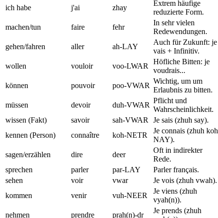
Extrem häufige
ich habe
j'ai
zhay
reduzierte Form.
In sehr vielen
machen/tun
faire
fehr
Redewendungen.
Auch für Zukunft: je
gehen/fahren
aller
ah-LAY
vais + Infinitiv.
Höfliche Bitten: je
wollen
vouloir
voo-LWAR
voudrais...
Wichtig, um um
können
pouvoir
poo-VWAR
Erlaubnis zu bitten.
Pflicht und
müssen
devoir
duh-VWAR
Wahrscheinlichkeit.
wissen (Fakt)
savoir
sah-VWAR
Je sais (zhuh say).
Je connais (zhuh koh
kennen (Person)
connaître
koh-NETR
NAY).
Oft in indirekter
sagen/erzählen
dire
deer
Rede.
sprechen
parler
par-LAY
Parler français.
sehen
voir
vwar
Je vois (zhuh vwah).
Je viens (zhuh
kommen
venir
vuh-NEER
vyah(n)).
Je prends (zhuh
nehmen
prendre
prah(n)-dr