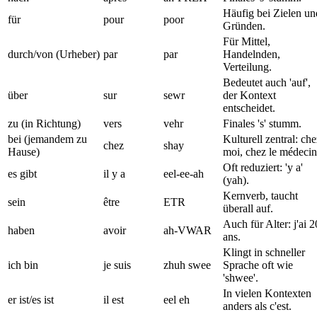
Häufig bei Zielen un
für
pour
poor
Gründen.
Für Mittel,
durch/von (Urheber)
par
par
Handelnden,
Verteilung.
Bedeutet auch 'auf',
über
sur
sewr
der Kontext
entscheidet.
zu (in Richtung)
vers
vehr
Finales 's' stumm.
bei (jemandem zu
Kulturell zentral: che
chez
shay
Hause)
moi, chez le médecin
Oft reduziert: 'y a'
es gibt
il y a
eel-ee-ah
(yah).
Kernverb, taucht
sein
être
ETR
überall auf.
Auch für Alter: j'ai 2
haben
avoir
ah-VWAR
ans.
Klingt in schneller
ich bin
je suis
zhuh swee
Sprache oft wie
'shwee'.
In vielen Kontexten
er ist/es ist
il est
eel eh
anders als c'est.