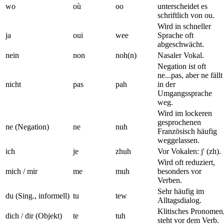
wo
où
oo
unterscheidet es
schriftlich von ou.
Wird in schneller
ja
oui
wee
Sprache oft
abgeschwächt.
nein
non
noh(n)
Nasaler Vokal.
Negation ist oft
ne...pas, aber ne fällt
nicht
pas
pah
in der
Umgangssprache
weg.
Wird im lockeren
gesprochenen
ne (Negation)
ne
nuh
Französisch häufig
weggelassen.
ich
je
zhuh
Vor Vokalen: j' (zh).
Wird oft reduziert,
mich / mir
me
muh
besonders vor
Verben.
Sehr häufig im
du (Sing., informell)
tu
tew
Alltagsdialog.
Klitisches Pronomen
dich / dir (Objekt)
te
tuh
steht vor dem Verb.