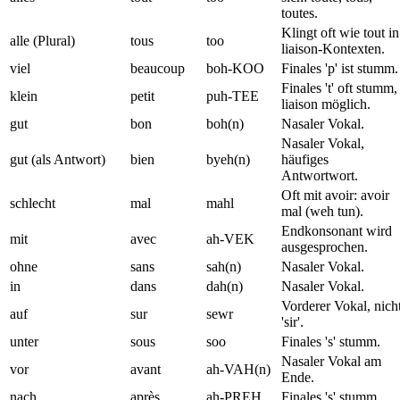
toutes.
Klingt oft wie tout in
alle (Plural)
tous
too
liaison-Kontexten.
viel
beaucoup
boh-KOO
Finales 'p' ist stumm.
Finales 't' oft stumm,
klein
petit
puh-TEE
liaison möglich.
gut
bon
boh(n)
Nasaler Vokal.
Nasaler Vokal,
gut (als Antwort)
bien
byeh(n)
häufiges
Antwortwort.
Oft mit avoir: avoir
schlecht
mal
mahl
mal (weh tun).
Endkonsonant wird
mit
avec
ah-VEK
ausgesprochen.
ohne
sans
sah(n)
Nasaler Vokal.
in
dans
dah(n)
Nasaler Vokal.
Vorderer Vokal, nich
auf
sur
sewr
'sir'.
unter
sous
soo
Finales 's' stumm.
Nasaler Vokal am
vor
avant
ah-VAH(n)
Ende.
nach
après
ah-PREH
Finales 's' stumm.