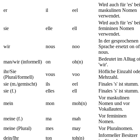
Wird auch für 'es' bei
er
il
eel
maskulinen Nomen
verwendet.
Wird auch für 'es' bei
sie
elle
ell
femininen Nomen
verwendet.
In der gesprochenen
wir
nous
noo
Sprache ersetzt on of
nous.
Bedeutet im Alltag of
man/wir (informell)
on
oh(n)
'wir'.
ihr/Sie
Höfliche Einzahl ode
vous
voo
(Plural/formell)
Mehrzahl.
sie (m./gemischt)
ils
eel
Finales 's' ist stumm.
sie (f.)
elles
ell
Finales 's' ist stumm.
Vor maskulinen
mein
mon
moh(n)
Nomen und vor
Vokallauten.
Vor femininen
meine (f.)
ma
mah
Nomen.
meine (Plural)
mes
may
Vor Pluralnomen.
Informeller Besitzer
dein/Ihr
ton
toh(n)