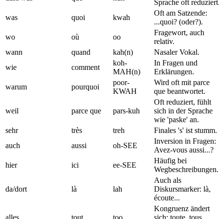
Sprache oft reduziert
Oft am Satzende:
was
quoi
kwah
...quoi? (oder?).
Fragewort, auch
wo
où
oo
relativ.
wann
quand
kah(n)
Nasaler Vokal.
koh-
In Fragen und
wie
comment
MAH(n)
Erklärungen.
poor-
Wird oft mit parce
warum
pourquoi
KWAH
que beantwortet.
Oft reduziert, fühlt
weil
parce que
pars-kuh
sich in der Sprache
wie 'paske' an.
sehr
très
treh
Finales 's' ist stumm.
Inversion in Fragen:
auch
aussi
oh-SEE
Avez-vous aussi...?
Häufig bei
hier
ici
ee-SEE
Wegbeschreibungen.
Auch als
da/dort
là
lah
Diskursmarker: là,
écoute...
Kongruenz ändert
alles
tout
too
sich: toute, tous,