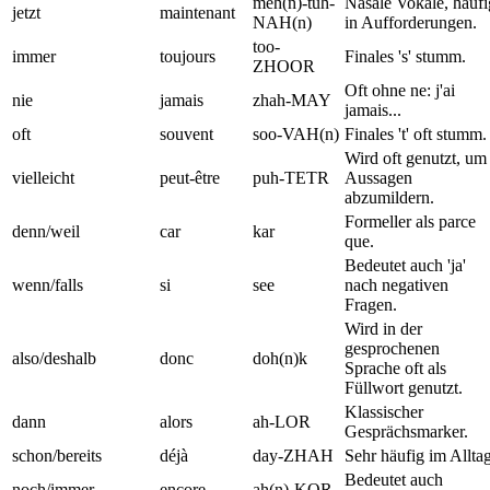
meh(n)-tuh-
Nasale Vokale, häufi
jetzt
maintenant
NAH(n)
in Aufforderungen.
too-
immer
toujours
Finales 's' stumm.
ZHOOR
Oft ohne ne: j'ai
nie
jamais
zhah-MAY
jamais...
oft
souvent
soo-VAH(n)
Finales 't' oft stumm.
Wird oft genutzt, um
vielleicht
peut-être
puh-TETR
Aussagen
abzumildern.
Formeller als parce
denn/weil
car
kar
que.
Bedeutet auch 'ja'
wenn/falls
si
see
nach negativen
Fragen.
Wird in der
gesprochenen
also/deshalb
donc
doh(n)k
Sprache oft als
Füllwort genutzt.
Klassischer
dann
alors
ah-LOR
Gesprächsmarker.
schon/bereits
déjà
day-ZHAH
Sehr häufig im Alltag
Bedeutet auch
noch/immer
encore
ah(n)-KOR