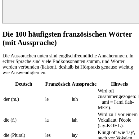
Die 100 häufigsten französischen Wörter
(mit Aussprache)
Die Aussprachen unten sind englischfreundliche Annäherungen. In
echter Sprache sind viele Endkonsonanten stumm, und Wörter
werden verbunden (liaison), deshalb ist Hörpraxis genauso wichtig
wie Auswendiglernen.
Deutsch
Französisch
Aussprache
Hinweis
Wird oft
zusammengezogen: l
der (m.)
le
luh
+ ami = l'ami (lah-
MEE).
Wird zu l' vor einem
die (f.)
la
lah
Vokallaut: l'école
(lay-KOHL).
Klingt oft wie 'lay',
die (Plural)
les
lay
auch vor Vokalen.