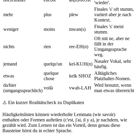
'wieder'.
Finales 's' oft stumm,
mehr
plus
plew
variiert aber je nach
Kontext.
Finales 's' meist
weniger
moins
mwan(s)
stumm.
Oft mit ne, aber ne
fällt in der
nichts
rien
ree-EH(n)
Umgangssprache
weg.
Nasaler Vokal, sehr
jemand
quelqu'un
kel-KUH(n)
häufig.
quelque
Alltägliches
etwas
kelk SHOZ
chose
Platzhalter-Nomen.
da/hier
Wird benutzt, wenn
voilà
vwah-LAH
(umgangssprachlich)
man etwas überreicht
⚠️
Ein kurzer Realitätscheck zu Duplikaten
Häufigkeitslisten können wiederholte Lemmata (wie savoir)
enthalten oder Formen aufteilen (c'est, j'ai, il y a), je nachdem, wie
gezählt wird. Zum Lernen ist das ein Vorteil, denn genau diese
Bausteine hörst du in echter Sprache.