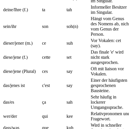
im Singular.
Informeller Besitzer
deine/Ihre (f.)
ta
tah
im Singular.
Hängt vom Genus
des Nomens ab, nich
sein/ihr
son
soh(n)
vom Genus der
Person.
Vor Vokalen: cet
dieser/jener (m.)
ce
suh
(say).
Das finale 'e' wird
diese/jene (f.)
cette
set
nicht stark
ausgesprochen.
Oft mit liaison vor
diese/jene (Plural)
ces
say
Vokalen.
Einer der häufigsten
das/jenes ist
c'est
say
gesprochenen
Bausteine.
Sehr häufig in
das/es
ça
sah
lockerer
Umgangssprache.
Relativpronomen un
wer/der
qui
kee
Fragewort.
Wird in schneller
dass/was
que
kuh