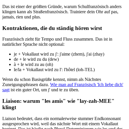
Das ist einer der größten Gründe, warum Schulfranzösisch anders
klingen kann als Straßenfranzösisch. Trainiere dein Ohr auf pas,
jamais, rien und plus.
Kontraktionen, die du ständig hören wirst
Französisch zieht für Tempo und Fluss zusammen. Das ist in
natürlicher Sprache nicht optional:
je + Vokallaut wird zu j': j'aime (zhem), j'ai (zhay)
de + le wird zu du (dew)
à + le wird zu au (oh)
le/la + Vokallaut wird zu l': l'hôtel (loh-TEL)
Wenn du schon Basisgrüße kennst, nimm als Nächstes
Zuneigungsphrasen dazu.
Wie man auf Französisch 'Ich liebe dich'
sagt
ist ein guter Ort, um j' und te zu üben.
Liaison: warum "les amis" wie "lay-zah-MEE"
klingt
Liaison bedeutet, dass ein normalerweise stummer Endkonsonant
ausgesprochen wird, weil das nächste Wort mit einem Vokallaut
beginnt. Das ist häufig nach Plural-Determinierern wie les und des.