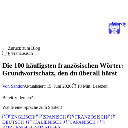
Wordy
← Zurück zum Blog
🇫🇷
Französisch
Die 100 häufigsten französischen Wörter:
Grundwortschatz, den du überall hörst
Von Sandor
Aktualisiert: 15. Juni 2026
⏱
10 Min. Lesezeit
Bereit zu lernen?
Wahle eine Sprache zum Starten!
🇬🇧
ENGLISCH
🇪🇸
SPANISCH
🇫🇷
FRANZÖSISCH
🇩🇪
DEUTSCH
🇮🇹
ITALIENISCH
🇯🇵
JAPANISCH
🇰🇷
KOREANISCH
+
SONSTIGES...