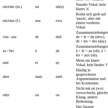
Nasaler Vokal, kein
ein/eine (m.)
un
uh(n)
klares 'n'.
Reimt sich grob auf
'moon', aber mit
ein/eine (f.)
une
ewn
einem vorderen
Vokal.
Zusammenziehungen
von / aus
de
duh
de + le = du (dew),
de + les = des (day).
Zusammenziehungen
zu / bei
à
ah
à + le = au (oh), à +
les = aux (oh).
Meist ein klarer
und
et
ay
Vokal, kein finales 't'
Häufig in
gesprochener
aber
mais
meh
Argumentation und
bei Kontrasten.
Nicht mit où (wo)
verwechseln, gleiche
oder
ou
oo
Klang, andere
Bedeutung.
Der Akzent