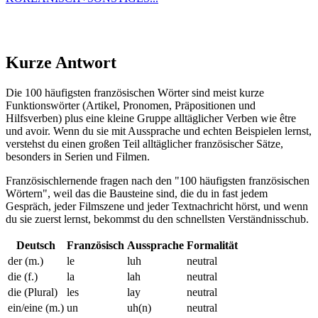
Kurze Antwort
Die 100 häufigsten französischen Wörter sind meist kurze
Funktionswörter (Artikel, Pronomen, Präpositionen und
Hilfsverben) plus eine kleine Gruppe alltäglicher Verben wie être
und avoir. Wenn du sie mit Aussprache und echten Beispielen lernst,
verstehst du einen großen Teil alltäglicher französischer Sätze,
besonders in Serien und Filmen.
Französischlernende fragen nach den "100 häufigsten französischen
Wörtern", weil das die Bausteine sind, die du in fast jedem
Gespräch, jeder Filmszene und jeder Textnachricht hörst, und wenn
du sie zuerst lernst, bekommst du den schnellsten Verständnisschub.
Deutsch
Französisch
Aussprache
Formalität
der (m.)
le
luh
neutral
die (f.)
la
lah
neutral
die (Plural)
les
lay
neutral
ein/eine (m.)
un
uh(n)
neutral