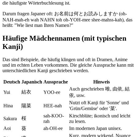
die häufigste Wörterbuchlesung ist.
Darum fragen Japaner oft: お名前は何とお読みしますか (oh-
NAH-mah-eh wah NAHN toh oh-YOH-mee shee-mahss-kah), das
heißt: "Wie liest man Ihren Namen?"
Häufige Mädchennamen (mit typischen
Kanji)
Das sind Beispiele, die häufig klingen und oft in Dramen, Anime
und im echten Leben vorkommen. Die gleiche Aussprache kann mit
unterschiedlichen Kanji geschrieben werden.
Deutsch
Japanisch
Aussprache
Hinweis
Auch geschrieben 唯, 由依, 結
結衣
Yui
YOO-ee
依, usw.
Nutzt oft Kanji für 'Sonne' und
Hina
陽菜
HEE-nah
'Grün/Gemüse' oder '菜'.
sah-KOO-
Kirschblüte; ikonisch und leicht
桜
Sakura
rah
zu lesen.
Aoi
葵
ah-OH-ee
Im modernen Japan unisex.
Kurz, modern wirkend, Nuance