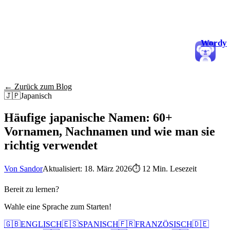
Wordy
← Zurück zum Blog
🇯🇵
Japanisch
Häufige japanische Namen: 60+
Vornamen, Nachnamen und wie man sie
richtig verwendet
Von Sandor
Aktualisiert: 18. März 2026
⏱
12 Min. Lesezeit
Bereit zu lernen?
Wahle eine Sprache zum Starten!
🇬🇧
ENGLISCH
🇪🇸
SPANISCH
🇫🇷
FRANZÖSISCH
🇩🇪