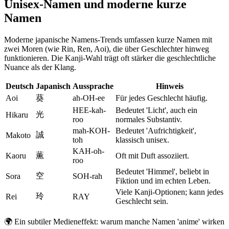
Unisex-Namen und moderne kurze
Namen
Moderne japanische Namens-Trends umfassen kurze Namen mit
zwei Moren (wie Rin, Ren, Aoi), die über Geschlechter hinweg
funktionieren. Die Kanji-Wahl trägt oft stärker die geschlechtliche
Nuance als der Klang.
Deutsch
Japanisch
Aussprache
Hinweis
Aoi
葵
ah-OH-ee
Für jedes Geschlecht häufig.
HEE-kah-
Bedeutet 'Licht', auch ein
光
Hikaru
roo
normales Substantiv.
mah-KOH-
Bedeutet 'Aufrichtigkeit',
誠
Makoto
toh
klassisch unisex.
KAH-oh-
薫
Kaoru
Oft mit Duft assoziiert.
roo
Bedeutet 'Himmel', beliebt in
空
Sora
SOH-rah
Fiktion und im echten Leben.
Viele Kanji-Optionen; kann jedes
玲
Rei
RAY
Geschlecht sein.
🌍
Ein subtiler Medieneffekt: warum manche Namen 'anime' wirken