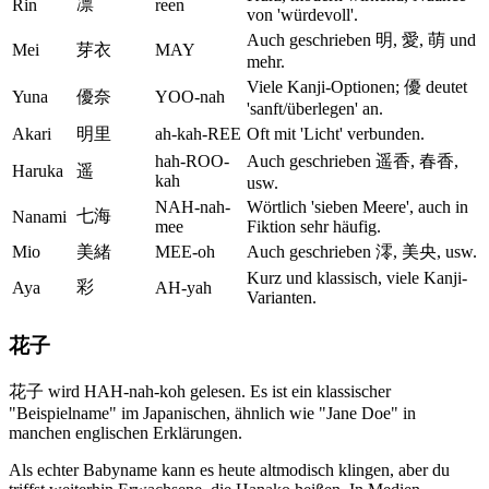
凛
Rin
reen
von 'würdevoll'.
Auch geschrieben 明, 愛, 萌 und
Mei
芽衣
MAY
mehr.
Viele Kanji-Optionen; 優 deutet
Yuna
優奈
YOO-nah
'sanft/überlegen' an.
Akari
明里
ah-kah-REE
Oft mit 'Licht' verbunden.
hah-ROO-
Auch geschrieben 遥香, 春香,
Haruka
遥
kah
usw.
NAH-nah-
Wörtlich 'sieben Meere', auch in
七海
Nanami
mee
Fiktion sehr häufig.
Mio
美緒
MEE-oh
Auch geschrieben 澪, 美央, usw.
Kurz und klassisch, viele Kanji-
彩
Aya
AH-yah
Varianten.
花子
花子 wird HAH-nah-koh gelesen. Es ist ein klassischer
"Beispielname" im Japanischen, ähnlich wie "Jane Doe" in
manchen englischen Erklärungen.
Als echter Babyname kann es heute altmodisch klingen, aber du