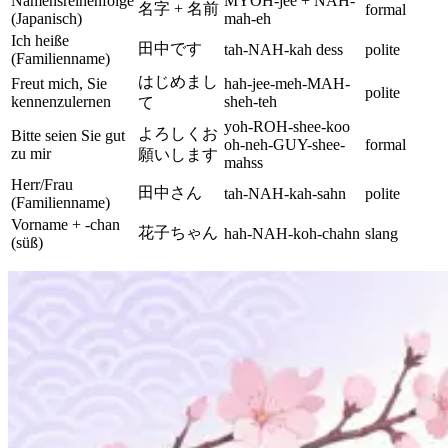
Namensreihenfolge
MYOH-jee + NAH-
名字 + 名前
formal
(Japanisch)
mah-eh
Ich heiße
田中です
tah-NAH-kah dess
polite
(Familienname)
はじめまし
Freut mich, Sie
hah-jee-meh-MAH-
polite
kennenzulernen
sheh-teh
て
yoh-ROH-shee-koo
よろしくお
Bitte seien Sie gut
oh-neh-GUY-shee-
formal
zu mir
願いします
mahss
Herr/Frau
田中さん
tah-NAH-kah-sahn
polite
(Familienname)
Vorname + -chan
花子ちゃん
hah-NAH-koh-chahn
slang
(süß)