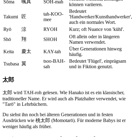
颯真
Sōma
SOH-mah
können variieren.
Bedeutet
tah-KOO-
匠
Takumi
'Handwerker/Kunsthandwerker',
mee
auch ein normales Wort.
Ryō
涼
RYOH
Kurz; oft Nuance von 'kühl'.
Oft allein oder in längeren
翔
Shō
SHOH
Namen verwendet.
Über Generationen hinweg
慶太
Keita
KAY-tah
häufig.
tsoo-BAH-
Bedeutet 'Flügel', einprägsam
翼
Tsubasa
sah
und in Fiktion genutzt.
太郎
太郎 wird TAH-roh gelesen. Wie Hanako ist es ein klassischer,
traditioneller Name. Er wird auch als Platzhalter verwendet, wie
"Tarō" in Lehrbüchern.
Du siehst ihn noch bei älteren Generationen und in festen
Ausdrücken wie 桃太郎 (Momotarō). Für moderne Babys ist er
weniger häufig als früher.