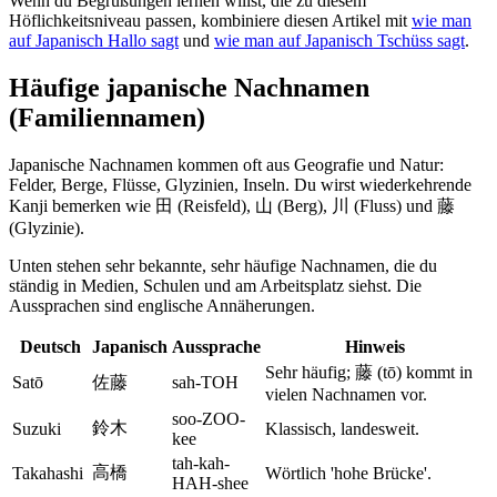
Wenn du Begrüßungen lernen willst, die zu diesem
Höflichkeitsniveau passen, kombiniere diesen Artikel mit
wie man
auf Japanisch Hallo sagt
und
wie man auf Japanisch Tschüss sagt
.
Häufige japanische Nachnamen
(Familiennamen)
Japanische Nachnamen kommen oft aus Geografie und Natur:
Felder, Berge, Flüsse, Glyzinien, Inseln. Du wirst wiederkehrende
Kanji bemerken wie 田 (Reisfeld), 山 (Berg), 川 (Fluss) und 藤
(Glyzinie).
Unten stehen sehr bekannte, sehr häufige Nachnamen, die du
ständig in Medien, Schulen und am Arbeitsplatz siehst. Die
Aussprachen sind englische Annäherungen.
Deutsch
Japanisch
Aussprache
Hinweis
Sehr häufig; 藤 (tō) kommt in
Satō
佐藤
sah-TOH
vielen Nachnamen vor.
soo-ZOO-
鈴木
Suzuki
Klassisch, landesweit.
kee
tah-kah-
高橋
Takahashi
Wörtlich 'hohe Brücke'.
HAH-shee