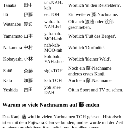
tah-NAH-
田中
Tanaka
Wörtlich 'in den Reisfeldern'.
kah
Itō
伊藤
ee-TOH
Ein weiterer 藤-Nachname.
wah-tah-
Oft auch 渡邊 oder 渡部
Watanabe
渡辺
NAH-beh
geschrieben.
yah-mah-
山本
Yamamoto
Wörtlich 'Fuß des Berges'.
MOH-toh
nah-kah-
中村
Nakamura
Wörtlich 'Dorfmitte'.
MOO-rah
koh-bah-
小林
Kobayashi
Wörtlich 'kleiner Wald'.
YAH-shee
Noch ein 藤-Nachname,
Saitō
斎藤
sigh-TOH
anderes erstes Kanji.
Kato
加藤
kah-TOH
Auch ein 藤-Nachname.
yoh-shee-
吉田
Yoshida
Oft in Sport und TV zu sehen.
DAH
Warum so viele Nachnamen auf 藤 enden
Das Kanji 藤 wird in vielen Nachnamen TOH gelesen. Historisch
ist es mit dem Fujiwara-Clan verbunden, und es wurde mit der Zeit
zu einem produktiven Bestandteil von Familiennamen.