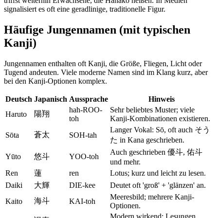
triffst weiterhin Erwachsene, die Hanako heißen. In Medien
signalisiert es oft eine geradlinige, traditionelle Figur.
Häufige Jungennamen (mit typischen
Kanji)
Jungennamen enthalten oft Kanji, die Größe, Fliegen, Licht oder
Tugend andeuten. Viele moderne Namen sind im Klang kurz, aber
bei den Kanji-Optionen komplex.
Deutsch
Japanisch
Aussprache
Hinweis
hah-ROO-
Sehr beliebtes Muster; viele
陽翔
Haruto
toh
Kanji-Kombinationen existieren.
Langer Vokal: Sō, oft auch そう
蒼太
Sōta
SOH-tah
た in Kana geschrieben.
Auch geschrieben 優斗, 佑斗
Yūto
悠斗
YOO-toh
und mehr.
Ren
蓮
ren
Lotus; kurz und leicht zu lesen.
Daiki
大輝
DIE-kee
Deutet oft 'groß' + 'glänzen' an.
Meeresbild; mehrere Kanji-
海斗
Kaito
KAI-toh
Optionen.
Modern wirkend; Lesungen