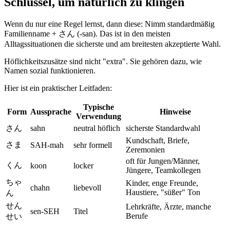
Schlüssel, um natürlich zu klingen
Wenn du nur eine Regel lernst, dann diese: Nimm standardmäßig
Familienname + さん (-san). Das ist in den meisten
Alltagssituationen die sicherste und am breitesten akzeptierte Wahl.
Höflichkeitszusätze sind nicht "extra". Sie gehören dazu, wie
Namen sozial funktionieren.
Hier ist ein praktischer Leitfaden:
Typische
Form
Aussprache
Hinweise
Verwendung
さん
sahn
neutral höflich
sicherste Standardwahl
Kundschaft, Briefe,
さま
SAH-mah
sehr formell
Zeremonien
oft für Jungen/Männer,
くん
koon
locker
Jüngere, Teamkollegen
ちゃ
Kinder, enge Freunde,
chahn
liebevoll
Haustiere, "süßer" Ton
ん
せん
Lehrkräfte, Ärzte, manche
sen-SEH
Titel
Berufe
せい