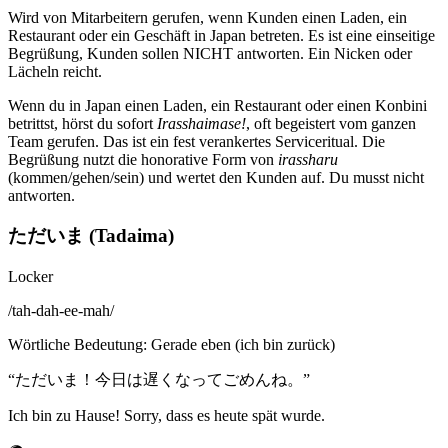
Wird von Mitarbeitern gerufen, wenn Kunden einen Laden, ein
Restaurant oder ein Geschäft in Japan betreten. Es ist eine einseitige
Begrüßung, Kunden sollen NICHT antworten. Ein Nicken oder
Lächeln reicht.
Wenn du in Japan einen Laden, ein Restaurant oder einen Konbini
betrittst, hörst du sofort
Irasshaimase!
, oft begeistert vom ganzen
Team gerufen. Das ist ein fest verankertes Serviceritual. Die
Begrüßung nutzt die honorative Form von
irassharu
(kommen/gehen/sein) und wertet den Kunden auf. Du musst nicht
antworten.
ただいま (Tadaima)
Locker
/
tah-dah-ee-mah
/
Wörtliche Bedeutung
:
Gerade eben (ich bin zurück)
“
ただいま！今日は遅くなってごめんね。
”
Ich bin zu Hause! Sorry, dass es heute spät wurde.