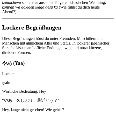
konnichiwa
stammt es aus einer längeren klassischen Wendung:
konban wa gokigen ikaga desu ka
(Wie fühlst du dich heute
Abend?).
Lockere Begrüßungen
Diese Begrüßungen hörst du unter Freunden, Mitschülern und
Menschen mit ähnlichem Alter und Status. In lockerer japanischer
Sprache lässt man höfliche Endungen weg und nutzt kürzere,
direktere Formen.
やあ (Yaa)
Locker
/
yah
/
Wörtliche Bedeutung
:
Hey
“
やあ、久しぶり！最近どう？
”
Hey, lange nicht gesehen! Wie geht's?