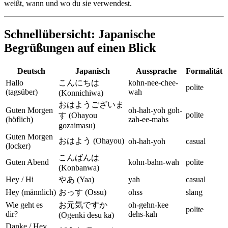
weißt, wann und wo du sie verwendest.
Schnellübersicht: Japanische
Begrüßungen auf einen Blick
Deutsch
Japanisch
Aussprache
Formalität
Hallo
こんにちは
kohn-nee-chee-
polite
(tagsüber)
wah
(Konnichiwa)
おはようございま
Guten Morgen
oh-hah-yoh goh-
polite
す (Ohayou
(höflich)
zah-ee-mahs
gozaimasu)
Guten Morgen
おはよう (Ohayou)
oh-hah-yoh
casual
(locker)
こんばんは
Guten Abend
kohn-bahn-wah
polite
(Konbanwa)
Hey / Hi
やあ (Yaa)
yah
casual
Hey (männlich)
おっす (Ossu)
ohss
slang
Wie geht es
お元気ですか
oh-gehn-kee
polite
dir?
dehs-kah
(Ogenki desu ka)
Danke / Hey