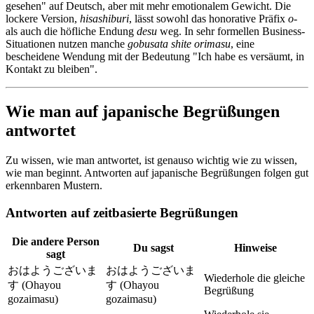
gesehen" auf Deutsch, aber mit mehr emotionalem Gewicht. Die
lockere Version,
hisashiburi
, lässt sowohl das honorative Präfix
o-
als auch die höfliche Endung
desu
weg. In sehr formellen Business-
Situationen nutzen manche
gobusata shite orimasu
, eine
bescheidene Wendung mit der Bedeutung "Ich habe es versäumt, in
Kontakt zu bleiben".
Wie man auf japanische Begrüßungen
antwortet
Zu wissen, wie man antwortet, ist genauso wichtig wie zu wissen,
wie man beginnt. Antworten auf japanische Begrüßungen folgen gut
erkennbaren Mustern.
Antworten auf zeitbasierte Begrüßungen
Die andere Person
Du sagst
Hinweise
sagt
おはようございま
おはようございま
Wiederhole die gleiche
す (Ohayou
す (Ohayou
Begrüßung
gozaimasu)
gozaimasu)