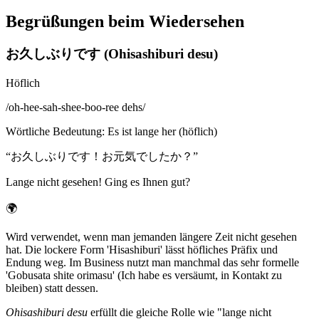
Begrüßungen beim Wiedersehen
お久しぶりです (Ohisashiburi desu)
Höflich
/
oh-hee-sah-shee-boo-ree dehs
/
Wörtliche Bedeutung
:
Es ist lange her (höflich)
“
お久しぶりです！お元気でしたか？
”
Lange nicht gesehen! Ging es Ihnen gut?
🌍
Wird verwendet, wenn man jemanden längere Zeit nicht gesehen
hat. Die lockere Form 'Hisashiburi' lässt höfliches Präfix und
Endung weg. Im Business nutzt man manchmal das sehr formelle
'Gobusata shite orimasu' (Ich habe es versäumt, in Kontakt zu
bleiben) statt dessen.
Ohisashiburi desu
erfüllt die gleiche Rolle wie "lange nicht