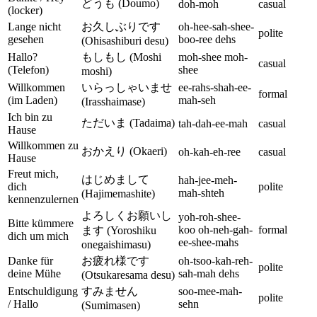
どうも (Doumo)
doh-moh
casual
(locker)
Lange nicht
お久しぶりです
oh-hee-sah-shee-
polite
gesehen
boo-ree dehs
(Ohisashiburi desu)
Hallo?
もしもし (Moshi
moh-shee moh-
casual
(Telefon)
shee
moshi)
Willkommen
いらっしゃいませ
ee-rahs-shah-ee-
formal
(im Laden)
mah-seh
(Irasshaimase)
Ich bin zu
ただいま (Tadaima)
tah-dah-ee-mah
casual
Hause
Willkommen zu
おかえり (Okaeri)
oh-kah-eh-ree
casual
Hause
Freut mich,
はじめまして
hah-jee-meh-
dich
polite
mah-shteh
(Hajimemashite)
kennenzulernen
よろしくお願いし
yoh-roh-shee-
Bitte kümmere
koo oh-neh-gah-
formal
ます (Yoroshiku
dich um mich
ee-shee-mahs
onegaishimasu)
Danke für
お疲れ様です
oh-tsoo-kah-reh-
polite
deine Mühe
sah-mah dehs
(Otsukaresama desu)
Entschuldigung
すみません
soo-mee-mah-
polite
/ Hallo
sehn
(Sumimasen)