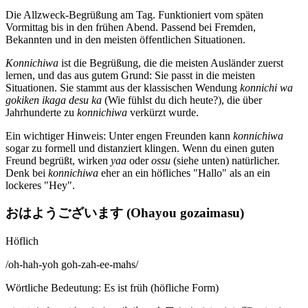
Die Allzweck-Begrüßung am Tag. Funktioniert vom späten
Vormittag bis in den frühen Abend. Passend bei Fremden,
Bekannten und in den meisten öffentlichen Situationen.
Konnichiwa
ist die Begrüßung, die die meisten Ausländer zuerst
lernen, und das aus gutem Grund: Sie passt in die meisten
Situationen. Sie stammt aus der klassischen Wendung
konnichi wa
gokiken ikaga desu ka
(Wie fühlst du dich heute?), die über
Jahrhunderte zu
konnichiwa
verkürzt wurde.
Ein wichtiger Hinweis: Unter engen Freunden kann
konnichiwa
sogar zu formell und distanziert klingen. Wenn du einen guten
Freund begrüßt, wirken
yaa
oder
ossu
(siehe unten) natürlicher.
Denk bei
konnichiwa
eher an ein höfliches "Hallo" als an ein
lockeres "Hey".
おはようございます (Ohayou gozaimasu)
Höflich
/
oh-hah-yoh goh-zah-ee-mahs
/
Wörtliche Bedeutung
:
Es ist früh (höfliche Form)