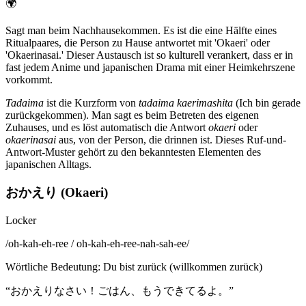
🌍
Sagt man beim Nachhausekommen. Es ist die eine Hälfte eines
Ritualpaares, die Person zu Hause antwortet mit 'Okaeri' oder
'Okaerinasai.' Dieser Austausch ist so kulturell verankert, dass er in
fast jedem Anime und japanischen Drama mit einer Heimkehrszene
vorkommt.
Tadaima
ist die Kurzform von
tadaima kaerimashita
(Ich bin gerade
zurückgekommen). Man sagt es beim Betreten des eigenen
Zuhauses, und es löst automatisch die Antwort
okaeri
oder
okaerinasai
aus, von der Person, die drinnen ist. Dieses Ruf-und-
Antwort-Muster gehört zu den bekanntesten Elementen des
japanischen Alltags.
おかえり (Okaeri)
Locker
/
oh-kah-eh-ree / oh-kah-eh-ree-nah-sah-ee
/
Wörtliche Bedeutung
:
Du bist zurück (willkommen zurück)
“
おかえりなさい！ごはん、もうできてるよ。
”