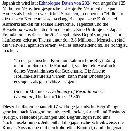
Japanisch wird laut
Ethnologue-Daten von 2024
von ungefähr 125
Millionen Menschen gesprochen, die große Mehrheit in Japan.
Anders als in vielen westlichen Sprachen, in denen ein "Hallo" in
die meisten Kontexte passt, verlangt die japanische Kultur viel
Aufmerksamkeit für soziale Hierarchie, Tageszeit und die
Beziehung zwischen den Sprechenden. Eine Umfrage der Japan
Foundation aus dem Jahr 2021 ergab, dass Begrüßungen das am
häufigsten gelernte Thema unter den 3,8 Millionen Menschen sind,
die weltweit Japanisch lernen, weil es entscheidend ist, sie richtig zu
machen.
"In der japanischen Kommunikation ist die Begrüßung
nicht nur eine soziale Formalität, sondern ein Ausdruck
deines Verständnisses der Beziehung. Die falsche
Höflichkeitsstufe zu wählen, kann mehr Unbehagen
erzeugen, als gar nichts zu sagen."
(Seiichi Makino,
A Dictionary of Basic Japanese
Grammar
, The Japan Times, 1986)
Dieser Leitfaden behandelt 17 wichtige japanische Begrüßungen,
geordnet nach Kategorien: universell, locker, formell und Business
(Keigo), Telefonbegrüßungen und Begrüßungen rund ums
Nachhausekommen. Jede enthält die japanische Schreibweise, die
Romaji-Aussprache und den kulturellen Kontext, damit du genau