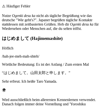
⚠️
Häufiger Fehler
Nutze
Ogenki desu ka
nicht als tägliche Begrüßung wie das
deutsche "Wie geht's?". Japaner begrüßen tägliche Kontakte
stattdessen mit zeitbasierten Grüßen. Heb dir
Ogenki desu ka
für
Wiedersehen oder Menschen auf, die du selten triffst.
はじめまして (Hajimemashite)
Höflich
/
hah-jee-meh-mah-shteh
/
Wörtliche Bedeutung
:
Es ist der Anfang / Zum ersten Mal
“
はじめまして。山田太郎と申します。
”
Sehr erfreut. Ich heiße Taro Yamada.
🌍
Wird ausschließlich beim allerersten Kennenlernen verwendet.
Danach folgen immer deine Vorstellung und 'Yoroshiku