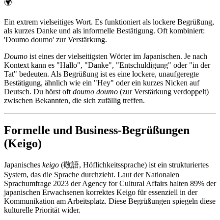
🌍
Ein extrem vielseitiges Wort. Es funktioniert als lockere Begrüßung,
als kurzes Danke und als informelle Bestätigung. Oft kombiniert:
'Doumo doumo' zur Verstärkung.
Doumo
ist eines der vielseitigsten Wörter im Japanischen. Je nach
Kontext kann es "Hallo", "Danke", "Entschuldigung" oder "in der
Tat" bedeuten. Als Begrüßung ist es eine lockere, unaufgeregte
Bestätigung, ähnlich wie ein "Hey" oder ein kurzes Nicken auf
Deutsch. Du hörst oft
doumo doumo
(zur Verstärkung verdoppelt)
zwischen Bekannten, die sich zufällig treffen.
Formelle und Business-Begrüßungen
(Keigo)
Japanisches
keigo
(敬語, Höflichkeitssprache) ist ein strukturiertes
System, das die Sprache durchzieht. Laut der Nationalen
Sprachumfrage 2023 der Agency for Cultural Affairs halten 89% der
japanischen Erwachsenen korrektes Keigo für essenziell in der
Kommunikation am Arbeitsplatz. Diese Begrüßungen spiegeln diese
kulturelle Priorität wider.