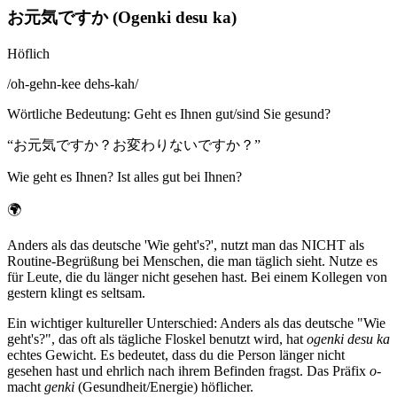
お元気ですか (Ogenki desu ka)
Höflich
/
oh-gehn-kee dehs-kah
/
Wörtliche Bedeutung
:
Geht es Ihnen gut/sind Sie gesund?
“
お元気ですか？お変わりないですか？
”
Wie geht es Ihnen? Ist alles gut bei Ihnen?
🌍
Anders als das deutsche 'Wie geht's?', nutzt man das NICHT als
Routine-Begrüßung bei Menschen, die man täglich sieht. Nutze es
für Leute, die du länger nicht gesehen hast. Bei einem Kollegen von
gestern klingt es seltsam.
Ein wichtiger kultureller Unterschied: Anders als das deutsche "Wie
geht's?", das oft als tägliche Floskel benutzt wird, hat
ogenki desu ka
echtes Gewicht. Es bedeutet, dass du die Person länger nicht
gesehen hast und ehrlich nach ihrem Befinden fragst. Das Präfix
o-
macht
genki
(Gesundheit/Energie) höflicher.