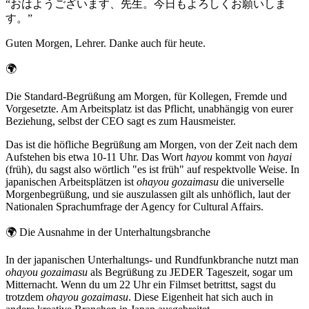
“
おはようございます、先生。今日もよろしくお願いしま
す。
”
Guten Morgen, Lehrer. Danke auch für heute.
🌍
Die Standard-Begrüßung am Morgen, für Kollegen, Fremde und
Vorgesetzte. Am Arbeitsplatz ist das Pflicht, unabhängig von eurer
Beziehung, selbst der CEO sagt es zum Hausmeister.
Das ist die höfliche Begrüßung am Morgen, von der Zeit nach dem
Aufstehen bis etwa 10-11 Uhr. Das Wort
hayou
kommt von
hayai
(früh), du sagst also wörtlich "es ist früh" auf respektvolle Weise. In
japanischen Arbeitsplätzen ist
ohayou gozaimasu
die universelle
Morgenbegrüßung, und sie auszulassen gilt als unhöflich, laut der
Nationalen Sprachumfrage der Agency for Cultural Affairs.
🌍
Die Ausnahme in der Unterhaltungsbranche
In der japanischen Unterhaltungs- und Rundfunkbranche nutzt man
ohayou gozaimasu
als Begrüßung zu JEDER Tageszeit, sogar um
Mitternacht. Wenn du um 22 Uhr ein Filmset betrittst, sagst du
trotzdem
ohayou gozaimasu
. Diese Eigenheit hat sich auch in