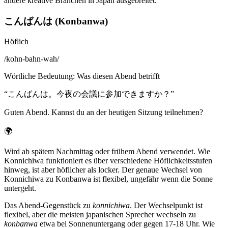
andere kreative Branchen in Japan ausgebreitet.
こんばんは (Konbanwa)
Höflich
/
kohn-bahn-wah
/
Wörtliche Bedeutung
:
Was diesen Abend betrifft
“
こんばんは。今夜の会議に参加できますか？
”
Guten Abend. Kannst du an der heutigen Sitzung teilnehmen?
🌍
Wird ab spätem Nachmittag oder frühem Abend verwendet. Wie
Konnichiwa funktioniert es über verschiedene Höflichkeitsstufen
hinweg, ist aber höflicher als locker. Der genaue Wechsel von
Konnichiwa zu Konbanwa ist flexibel, ungefähr wenn die Sonne
untergeht.
Das Abend-Gegenstück zu
konnichiwa
. Der Wechselpunkt ist
flexibel, aber die meisten japanischen Sprecher wechseln zu
konbanwa
etwa bei Sonnenuntergang oder gegen 17-18 Uhr. Wie