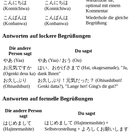
Wiederhole sie,
こんにちは
こんにちは
optional mit einem
(Konnichiwa)
(Konnichiwa)
Kommentar
こんばんは
こんばんは
Wiederhole die gleiche
Begrüßung
(Konbanwa)
(Konbanwa)
Antworten auf lockere Begrüßungen
Die andere
Du sagst
Person sagt
やあ (Yaa)
やあ (Yaa) / おう (Ou)
お元気ですか
はい、おかげさまで (Hai, okagesamade), "Ja,
(Ogenki desu ka)
dank Ihnen"
お久しぶり
お久しぶり！元気だった？ (Ohisashiburi!
(Ohisashiburi)
Genki datta?), "Lange her! Ging's dir gut?"
Antworten auf formelle Begrüßungen
Die andere Person
Du sagst
sagt
はじめまして (Hajimemashite) +
はじめまして
(Hajimemashite)
Selbstvorstellung + よろしくお願いします