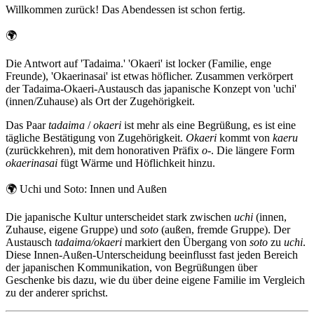
Willkommen zurück! Das Abendessen ist schon fertig.
🌍
Die Antwort auf 'Tadaima.' 'Okaeri' ist locker (Familie, enge
Freunde), 'Okaerinasai' ist etwas höflicher. Zusammen verkörpert
der Tadaima-Okaeri-Austausch das japanische Konzept von 'uchi'
(innen/Zuhause) als Ort der Zugehörigkeit.
Das Paar
tadaima
/
okaeri
ist mehr als eine Begrüßung, es ist eine
tägliche Bestätigung von Zugehörigkeit.
Okaeri
kommt von
kaeru
(zurückkehren), mit dem honorativen Präfix
o-
. Die längere Form
okaerinasai
fügt Wärme und Höflichkeit hinzu.
🌍
Uchi und Soto: Innen und Außen
Die japanische Kultur unterscheidet stark zwischen
uchi
(innen,
Zuhause, eigene Gruppe) und
soto
(außen, fremde Gruppe). Der
Austausch
tadaima/okaeri
markiert den Übergang von
soto
zu
uchi
.
Diese Innen-Außen-Unterscheidung beeinflusst fast jeden Bereich
der japanischen Kommunikation, von Begrüßungen über
Geschenke bis dazu, wie du über deine eigene Familie im Vergleich
zu der anderer sprichst.