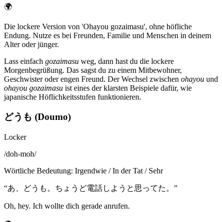
🌍
Die lockere Version von 'Ohayou gozaimasu', ohne höfliche
Endung. Nutze es bei Freunden, Familie und Menschen in deinem
Alter oder jünger.
Lass einfach
gozaimasu
weg, dann hast du die lockere
Morgenbegrüßung. Das sagst du zu einem Mitbewohner,
Geschwister oder engen Freund. Der Wechsel zwischen
ohayou
und
ohayou gozaimasu
ist eines der klarsten Beispiele dafür, wie
japanische Höflichkeitsstufen funktionieren.
どうも (Doumo)
Locker
/
doh-moh
/
Wörtliche Bedeutung
:
Irgendwie / In der Tat / Sehr
“
あ、どうも。ちょうど電話しようと思ってた。
”
Oh, hey. Ich wollte dich gerade anrufen.