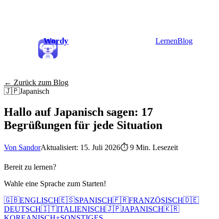
Wordy
Lernen
Blog
← Zurück zum Blog
🇯🇵
Japanisch
Hallo auf Japanisch sagen: 17
Begrüßungen für jede Situation
Von Sandor
Aktualisiert: 15. Juli 2026
⏱
9 Min. Lesezeit
Bereit zu lernen?
Wahle eine Sprache zum Starten!
🇬🇧
ENGLISCH
🇪🇸
SPANISCH
🇫🇷
FRANZÖSISCH
🇩🇪
DEUTSCH
🇮🇹
ITALIENISCH
🇯🇵
JAPANISCH
🇰🇷
KOREANISCH
+
SONSTIGES...