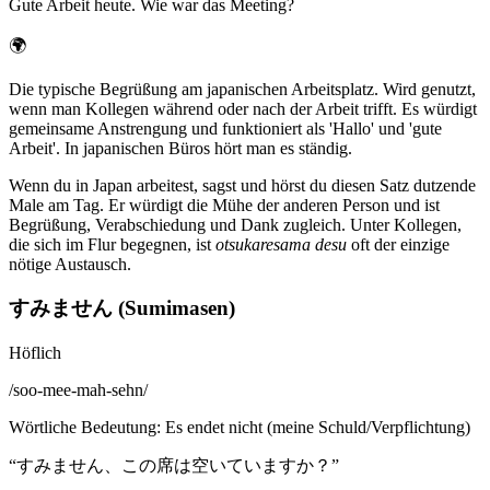
Gute Arbeit heute. Wie war das Meeting?
🌍
Die typische Begrüßung am japanischen Arbeitsplatz. Wird genutzt,
wenn man Kollegen während oder nach der Arbeit trifft. Es würdigt
gemeinsame Anstrengung und funktioniert als 'Hallo' und 'gute
Arbeit'. In japanischen Büros hört man es ständig.
Wenn du in Japan arbeitest, sagst und hörst du diesen Satz dutzende
Male am Tag. Er würdigt die Mühe der anderen Person und ist
Begrüßung, Verabschiedung und Dank zugleich. Unter Kollegen,
die sich im Flur begegnen, ist
otsukaresama desu
oft der einzige
nötige Austausch.
すみません (Sumimasen)
Höflich
/
soo-mee-mah-sehn
/
Wörtliche Bedeutung
:
Es endet nicht (meine Schuld/Verpflichtung)
“
すみません、この席は空いていますか？
”