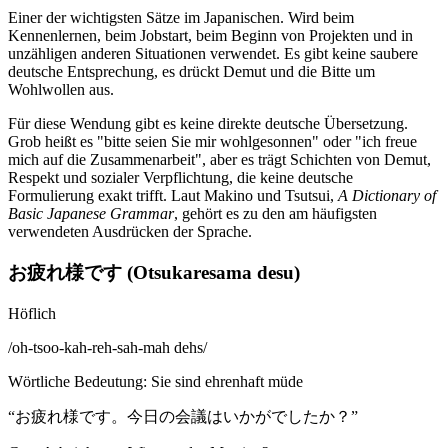
Einer der wichtigsten Sätze im Japanischen. Wird beim
Kennenlernen, beim Jobstart, beim Beginn von Projekten und in
unzähligen anderen Situationen verwendet. Es gibt keine saubere
deutsche Entsprechung, es drückt Demut und die Bitte um
Wohlwollen aus.
Für diese Wendung gibt es keine direkte deutsche Übersetzung.
Grob heißt es "bitte seien Sie mir wohlgesonnen" oder "ich freue
mich auf die Zusammenarbeit", aber es trägt Schichten von Demut,
Respekt und sozialer Verpflichtung, die keine deutsche
Formulierung exakt trifft. Laut Makino und Tsutsui,
A Dictionary of
Basic Japanese Grammar
, gehört es zu den am häufigsten
verwendeten Ausdrücken der Sprache.
お疲れ様です (Otsukaresama desu)
Höflich
/
oh-tsoo-kah-reh-sah-mah dehs
/
Wörtliche Bedeutung
:
Sie sind ehrenhaft müde
“
お疲れ様です。今日の会議はいかがでしたか？
”