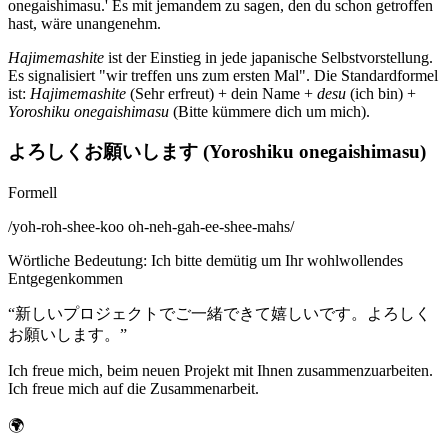
onegaishimasu.' Es mit jemandem zu sagen, den du schon getroffen
hast, wäre unangenehm.
Hajimemashite
ist der Einstieg in jede japanische Selbstvorstellung.
Es signalisiert "wir treffen uns zum ersten Mal". Die Standardformel
ist:
Hajimemashite
(Sehr erfreut) + dein Name +
desu
(ich bin) +
Yoroshiku onegaishimasu
(Bitte kümmere dich um mich).
よろしくお願いします (Yoroshiku onegaishimasu)
Formell
/
yoh-roh-shee-koo oh-neh-gah-ee-shee-mahs
/
Wörtliche Bedeutung
:
Ich bitte demütig um Ihr wohlwollendes
Entgegenkommen
“
新しいプロジェクトでご一緒できて嬉しいです。よろしく
お願いします。
”
Ich freue mich, beim neuen Projekt mit Ihnen zusammenzuarbeiten.
Ich freue mich auf die Zusammenarbeit.
🌍