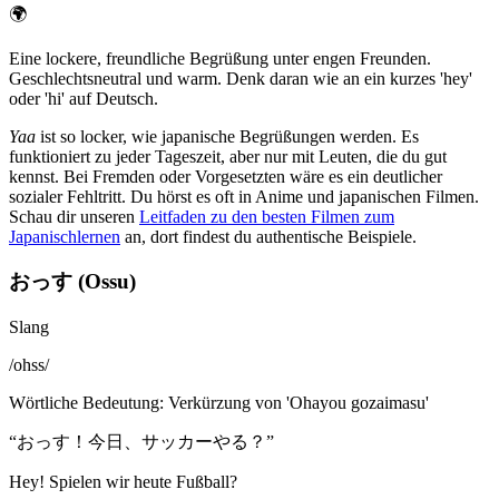
🌍
Eine lockere, freundliche Begrüßung unter engen Freunden.
Geschlechtsneutral und warm. Denk daran wie an ein kurzes 'hey'
oder 'hi' auf Deutsch.
Yaa
ist so locker, wie japanische Begrüßungen werden. Es
funktioniert zu jeder Tageszeit, aber nur mit Leuten, die du gut
kennst. Bei Fremden oder Vorgesetzten wäre es ein deutlicher
sozialer Fehltritt. Du hörst es oft in Anime und japanischen Filmen.
Schau dir unseren
Leitfaden zu den besten Filmen zum
Japanischlernen
an, dort findest du authentische Beispiele.
おっす (Ossu)
Slang
/
ohss
/
Wörtliche Bedeutung
:
Verkürzung von 'Ohayou gozaimasu'
“
おっす！今日、サッカーやる？
”
Hey! Spielen wir heute Fußball?