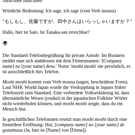
/
moh-shee moh-shee
/
Wörtliche Bedeutung
:
Ich sage, ich sage (vom Verb mousu)
“
もしもし、佐藤ですが、田中さんはいらっしゃいますか？
”
Hallo, hier ist Sato. Ist Tanaka-san erreichbar?
🌍
Die Standard-Telefonbegrüßung für private Anrufe. Im Business
meldet man sich stattdessen mit dem Firmennamen: '[Company
name] no [your name] desu.' Nutze 'moshi moshi' nie persönlich, es
ist ausschließlich fürs Telefon.
Moshi moshi
kommt vom Verb
mousu
(sagen, bescheidene Form).
Laut NHK World-Japan wurde die Verdopplung in Japans früher
Telefonzeit zum Standard. Eine verbreitete Volkserklärung ist, dass
übernatürliche Wesen (
youkai
) in der japanischen Folklore Wörter
nicht wiederholen können, und
moshi moshi
zeigte, dass du ein
Mensch bist.
In geschäftlichen Telefonaten ersetzt man
moshi moshi
durch eine
formellere Eröffnung:
Hai, [company name] no [your name] de
gozaimasu
(Ja, hier ist [Name] von [Firma]).