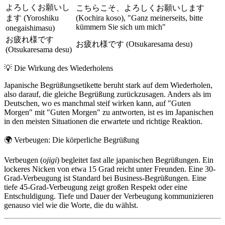
よろしくお願いし
こちらこそ、よろしくお願いします
ます (Yoroshiku
(Kochira koso), "Ganz meinerseits, bitte
kümmern Sie sich um mich"
onegaishimasu)
お疲れ様です
お疲れ様です (Otsukaresama desu)
(Otsukaresama desu)
💡
Die Wirkung des Wiederholens
Japanische Begrüßungsetikette beruht stark auf dem Wiederholen,
also darauf, die gleiche Begrüßung zurückzusagen. Anders als im
Deutschen, wo es manchmal steif wirken kann, auf "Guten
Morgen" mit "Guten Morgen" zu antworten, ist es im Japanischen
in den meisten Situationen die erwartete und richtige Reaktion.
🌍
Verbeugen: Die körperliche Begrüßung
Verbeugen (
ojigi
) begleitet fast alle japanischen Begrüßungen. Ein
lockeres Nicken von etwa 15 Grad reicht unter Freunden. Eine 30-
Grad-Verbeugung ist Standard bei Business-Begrüßungen. Eine
tiefe 45-Grad-Verbeugung zeigt großen Respekt oder eine
Entschuldigung. Tiefe und Dauer der Verbeugung kommunizieren
genauso viel wie die Worte, die du wählst.