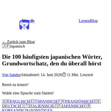
Wordy
Lernen
Blog
← Zurück zum Blog
🇯🇵
Japanisch
Die 100 häufigsten japanischen Wörter,
Grundwortschatz, den du überall hörst
Von Sandor
Aktualisiert: 14. Juni 2026
⏱
11 Min. Lesezeit
Bereit zu lernen?
Wahle eine Sprache zum Starten!
🇬🇧
ENGLISCH
🇪🇸
SPANISCH
🇫🇷
FRANZÖSISCH
🇩🇪
DEUTSCH
🇮🇹
ITALIENISCH
🇯🇵
JAPANISCH
🇰🇷
KOREANISCH
+
SONSTIGES...