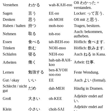
Oft わかった =
Verstehen
わかる
wah-KAH-roo
verstanden.
Sagen
言う
EE-oo
Locker: って言う.
Denken
思う
oh-MOH
Oft mit と思う.
Haben / halten
持つ
moh-tsoo
Tragen, besitzen.
Auch: bekommen,
取る
Nehmen
toh-roo
aufheben.
Essen
食べる
tah-BEH-roo
Höflich: 食べます.
Trinken
飲む
NOH-moo
Höflich: 飲みます.
Schlafen
寝る
NEH-roo
Auch ねる in Kana.
hah-tah-RAH-
働く
Arbeit: 仕事.
Arbeiten
koo
ben-KYOH
勉強する
Lernen
Feste Wendung.
soo-roo
Gut / okay
いい
EE
Auch よい (formal).
Schlecht / nicht
だめ
dah-MEH
Häufig in Dramen.
gut
Adjektiv endet auf
Groß
大きい
oh-KEE
い.
Adjektiv endet auf
Klein
小さい
choh-SAI