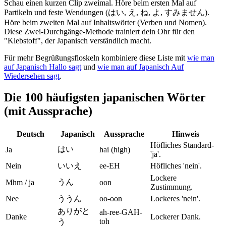
Schau einen kurzen Clip zweimal. Höre beim ersten Mal auf
Partikeln und feste Wendungen (はい, え, ね, よ, すみません).
Höre beim zweiten Mal auf Inhaltswörter (Verben und Nomen).
Diese Zwei-Durchgänge-Methode trainiert dein Ohr für den
"Klebstoff", der Japanisch verständlich macht.
Für mehr Begrüßungsfloskeln kombiniere diese Liste mit
wie man
auf Japanisch Hallo sagt
und
wie man auf Japanisch Auf
Wiedersehen sagt
.
Die 100 häufigsten japanischen Wörter
(mit Aussprache)
Deutsch
Japanisch
Aussprache
Hinweis
Höfliches Standard-
はい
Ja
hai (high)
'ja'.
Nein
いいえ
ee-EH
Höfliches 'nein'.
Lockere
うん
Mhm / ja
oon
Zustimmung.
Nee
ううん
oo-oon
Lockeres 'nein'.
ありがと
ah-ree-GAH-
Danke
Lockerer Dank.
toh
う