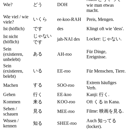
Wie?
どう
DOH
wie man etwas
macht.
Wie viel / wie
いくら
ee-koo-RAH
Preis, Mengen.
viele?
Ist (höflich)
です
des
Klingt oft wie 'dess'.
じゃない
Ist nicht
Locker: じゃない.
jah-NAI des
(höflich)
です
Sein
Für Dinge,
ある
(existieren,
AH-roo
Ereignisse.
unbelebt)
Sein
いる
(existieren,
EE-roo
Für Menschen, Tiere.
belebt)
Extrem häufiges
する
Machen
SOO-roo
Verb.
Gehen
行く
EE-koo
Kanji: 行く.
Kommen
来る
KOO-roo
Oft くる in Kana.
Sehen /
見る
Filme: 映画を見る.
MEE-roo
schauen
Wissen /
Auch 知ってる
知る
SHEE-roo
kennen
(locker).