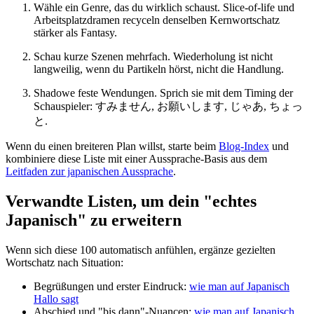
Wähle ein Genre, das du wirklich schaust. Slice-of-life und
Arbeitsplatzdramen recyceln denselben Kernwortschatz
stärker als Fantasy.
Schau kurze Szenen mehrfach. Wiederholung ist nicht
langweilig, wenn du Partikeln hörst, nicht die Handlung.
Shadowe feste Wendungen. Sprich sie mit dem Timing der
Schauspieler: すみません, お願いします, じゃあ, ちょっ
と.
Wenn du einen breiteren Plan willst, starte beim
Blog-Index
und
kombiniere diese Liste mit einer Aussprache-Basis aus dem
Leitfaden zur japanischen Aussprache
.
Verwandte Listen, um dein "echtes
Japanisch" zu erweitern
Wenn sich diese 100 automatisch anfühlen, ergänze gezielten
Wortschatz nach Situation:
Begrüßungen und erster Eindruck:
wie man auf Japanisch
Hallo sagt
Abschied und "bis dann"-Nuancen:
wie man auf Japanisch