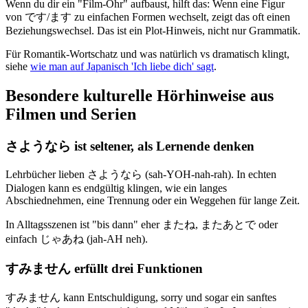
Wenn du dir ein "Film-Ohr" aufbaust, hilft das: Wenn eine Figur
von です/ます zu einfachen Formen wechselt, zeigt das oft einen
Beziehungswechsel. Das ist ein Plot-Hinweis, nicht nur Grammatik.
Für Romantik-Wortschatz und was natürlich vs dramatisch klingt,
siehe
wie man auf Japanisch 'Ich liebe dich' sagt
.
Besondere kulturelle Hörhinweise aus
Filmen und Serien
さようなら ist seltener, als Lernende denken
Lehrbücher lieben さようなら (sah-YOH-nah-rah). In echten
Dialogen kann es endgültig klingen, wie ein langes
Abschiednehmen, eine Trennung oder ein Weggehen für lange Zeit.
In Alltagsszenen ist "bis dann" eher またね, またあとで oder
einfach じゃあね (jah-AH neh).
すみません erfüllt drei Funktionen
すみません kann Entschuldigung, sorry und sogar ein sanftes