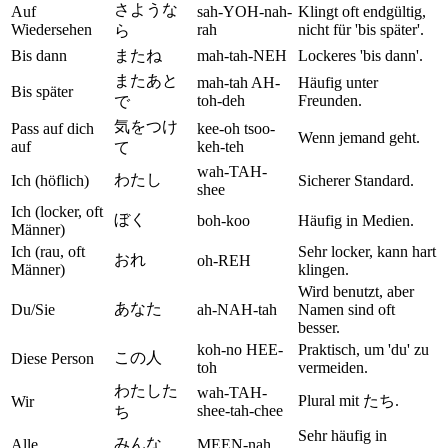
さような
Auf
sah-YOH-nah-
Klingt oft endgültig,
Wiedersehen
rah
nicht für 'bis später'.
ら
Bis dann
またね
mah-tah-NEH
Lockeres 'bis dann'.
またあと
mah-tah AH-
Häufig unter
Bis später
toh-deh
Freunden.
で
気をつけ
Pass auf dich
kee-oh tsoo-
Wenn jemand geht.
auf
keh-teh
て
wah-TAH-
わたし
Ich (höflich)
Sicherer Standard.
shee
Ich (locker, oft
ぼく
boh-koo
Häufig in Medien.
Männer)
Ich (rau, oft
Sehr locker, kann hart
おれ
oh-REH
Männer)
klingen.
Wird benutzt, aber
あなた
Du/Sie
ah-NAH-tah
Namen sind oft
besser.
koh-no HEE-
Praktisch, um 'du' zu
この人
Diese Person
toh
vermeiden.
わたした
wah-TAH-
Plural mit たち.
Wir
shee-tah-chee
ち
Sehr häufig in
みんな
Alle
MEEN-nah