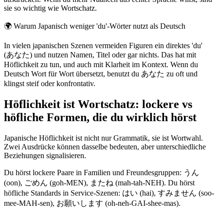
sie so wichtig wie Wortschatz.
🌍
Warum Japanisch weniger 'du'-Wörter nutzt als Deutsch
In vielen japanischen Szenen vermeiden Figuren ein direktes 'du'
(あなた) und nutzen Namen, Titel oder gar nichts. Das hat mit
Höflichkeit zu tun, und auch mit Klarheit im Kontext. Wenn du
Deutsch Wort für Wort übersetzt, benutzt du あなた zu oft und
klingst steif oder konfrontativ.
Höflichkeit ist Wortschatz: lockere vs
höfliche Formen, die du wirklich hörst
Japanische Höflichkeit ist nicht nur Grammatik, sie ist Wortwahl.
Zwei Ausdrücke können dasselbe bedeuten, aber unterschiedliche
Beziehungen signalisieren.
Du hörst lockere Paare in Familien und Freundesgruppen: うん
(oon), ごめん (goh-MEN), またね (mah-tah-NEH). Du hörst
höfliche Standards in Service-Szenen: はい (hai), すみません (soo-
mee-MAH-sen), お願いします (oh-neh-GAI-shee-mas).