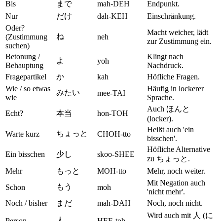
Bis
まで
mah-DEH
Endpunkt.
Nur
だけ
dah-KEH
Einschränkung.
Oder?
Macht weicher, lädt
ね
(Zustimmung
neh
zur Zustimmung ein.
suchen)
Betonung /
Klingt nach
よ
yoh
Behauptung
Nachdruck.
Fragepartikel
か
kah
Höfliche Fragen.
Wie / so etwas
Häufig in lockerer
みたい
mee-TAI
wie
Sprache.
Auch ほんと
Echt?
本当
hon-TOH
(locker).
Heißt auch 'ein
ちょっと
Warte kurz
CHOH-tto
bisschen'.
Höfliche Alternative
Ein bisschen
少し
skoo-SHEE
zu ちょっと.
Mehr
もっと
MOH-tto
Mehr, noch weiter.
Mit Negation auch
もう
Schon
moh
'nicht mehr'.
Noch / bisher
まだ
mah-DAH
Noch, noch nicht.
Wird auch mit 人 (に
人
Person
HEE-toh