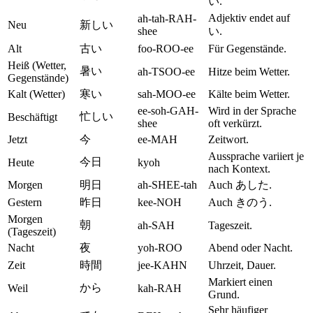
い.
Adjektiv endet auf
ah-tah-RAH-
Neu
新しい
shee
い.
Alt
古い
foo-ROO-ee
Für Gegenstände.
Heiß (Wetter,
暑い
ah-TSOO-ee
Hitze beim Wetter.
Gegenstände)
Kalt (Wetter)
寒い
sah-MOO-ee
Kälte beim Wetter.
ee-soh-GAH-
Wird in der Sprache
忙しい
Beschäftigt
shee
oft verkürzt.
Jetzt
今
ee-MAH
Zeitwort.
Aussprache variiert je
今日
Heute
kyoh
nach Kontext.
Morgen
明日
ah-SHEE-tah
Auch あした.
Gestern
昨日
kee-NOH
Auch きのう.
Morgen
朝
ah-SAH
Tageszeit.
(Tageszeit)
Nacht
夜
yoh-ROO
Abend oder Nacht.
Zeit
時間
jee-KAHN
Uhrzeit, Dauer.
Markiert einen
から
Weil
kah-RAH
Grund.
Sehr häufiger