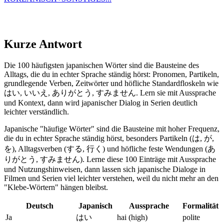
Kurze Antwort
Die 100 häufigsten japanischen Wörter sind die Bausteine des
Alltags, die du in echter Sprache ständig hörst: Pronomen, Partikeln,
grundlegende Verben, Zeitwörter und höfliche Standardfloskeln wie
はい, いいえ, ありがとう, すみません. Lern sie mit Aussprache
und Kontext, dann wird japanischer Dialog in Serien deutlich
leichter verständlich.
Japanische "häufige Wörter" sind die Bausteine mit hoher Frequenz,
die du in echter Sprache ständig hörst, besonders Partikeln (は, が,
を), Alltagsverben (する, 行く) und höfliche feste Wendungen (あ
りがとう, すみません). Lerne diese 100 Einträge mit Aussprache
und Nutzungshinweisen, dann lassen sich japanische Dialoge in
Filmen und Serien viel leichter verstehen, weil du nicht mehr an den
"Klebe-Wörtern" hängen bleibst.
Deutsch
Japanisch
Aussprache
Formalität
Ja
はい
hai (high)
polite