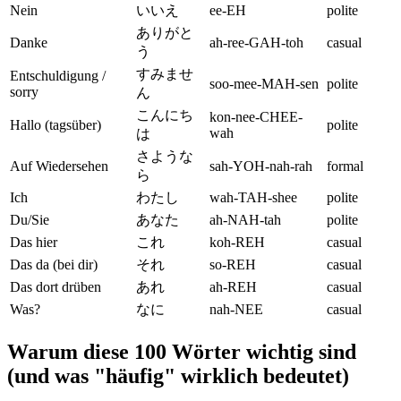
Nein
いいえ
ee-EH
polite
ありがと
Danke
ah-ree-GAH-toh
casual
う
すみませ
Entschuldigung /
soo-mee-MAH-sen
polite
sorry
ん
こんにち
kon-nee-CHEE-
Hallo (tagsüber)
polite
wah
は
さような
Auf Wiedersehen
sah-YOH-nah-rah
formal
ら
Ich
わたし
wah-TAH-shee
polite
Du/Sie
あなた
ah-NAH-tah
polite
Das hier
これ
koh-REH
casual
Das da (bei dir)
それ
so-REH
casual
Das dort drüben
あれ
ah-REH
casual
Was?
なに
nah-NEE
casual
Warum diese 100 Wörter wichtig sind
(und was "häufig" wirklich bedeutet)