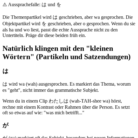
⚠️
Aussprachefalle: は und を
Die Themenpartikel wird は geschrieben, aber wa gesprochen. Die
Objektpartikel wird を geschrieben, aber o gesprochen. Wenn du sie
als ha und wo liest, passt die echte Aussprache nicht zu den
Untertiteln. Präge dir diese beiden früh ein.
Natürlich klingen mit den "kleinen
Wörtern" (Partikeln und Satzendungen)
は
は wird wa (wah) ausgesprochen. Es markiert das Thema, worum
es "geht", nicht immer das grammatische Subjekt.
Wenn du in einem Clip わたしは (wah-TAH-shee wa) hörst,
rechne mit einem Kontrast oder Rahmen über die Person. Es setzt
oft so etwas auf wie: "was mich betrifft..."
が
が (ga) markiert oft das Subjekt, besonders bei neuen Informationen