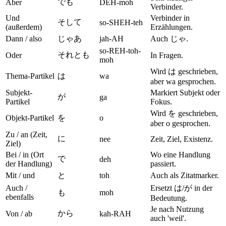
でも
Aber
DEH-moh
Verbinder.
Und
Verbinder in
そして
so-SHEH-teh
(außerdem)
Erzählungen.
Dann / also
じゃあ
jah-AH
Auch じゃ.
so-REH-toh-
それとも
Oder
In Fragen.
moh
Wird は geschrieben,
Thema-Partikel
は
wa
aber wa gesprochen.
Subjekt-
Markiert Subjekt oder
が
ga
Partikel
Fokus.
Wird を geschrieben,
Objekt-Partikel
を
o
aber o gesprochen.
Zu / an (Zeit,
に
nee
Zeit, Ziel, Existenz.
Ziel)
Bei / in (Ort
Wo eine Handlung
で
deh
der Handlung)
passiert.
Mit / und
と
toh
Auch als Zitatmarker.
Auch /
Ersetzt は/が in der
も
moh
ebenfalls
Bedeutung.
Je nach Nutzung
から
Von / ab
kah-RAH
auch 'weil'.