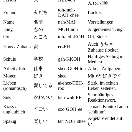
ん) gezählt.
toh-moh-
友だち
Freund
Locker.
DAH-chee
Name
名前
nah-MAI
Vorstellungen.
Ding
もの
MOH-noh
Allgemeines 'Ding'.
Ort
ところ
toh-koh-ROH
Ort, Stelle.
Auch うち =
Haus / Zuhause
家
ee-EH
Zuhause (locker).
Häufiges Setting in
学校
Schule
gah-KKOH
Medien.
Arbeit / Job
仕事
shee-GOH-toh
Arbeit, Aufgaben.
Mögen
好き
skee
Mit が: 好きです.
Lieben
ai-shee-TEH-
Stark, im echten
愛してる
(romantisch)
roo
Leben seltener.
Sehr häufiges
かわいい
Süß
kah-wah-EE
Reaktionswort.
Krass /
Je nach Kontext auch
すごい
soo-GOH-ee
unglaublich
'schlimm'.
Adjektiv endet auf
Spaßig
楽しい
tah-NOH-shee
い.