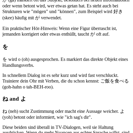
oder wenn betont wird, wer etwas getan hat. Es steht auch bei
Strukturen wie "mögen" und "können", zum Beispiel wird 好き
(skee) häufig mit が verwendet.
Ein praktischer Hör-Hinweis: Wenn eine Figur überrascht ist,
jemanden korrigiert oder etwas enthüllt, taucht が oft auf.
を
を wird o (oh) ausgesprochen. Es markiert das direkte Objekt eines
Handlungsverbs.
In schnellem Dialog ist es sehr kurz und wird fast verschluckt.
Trainiere dein Ohr mit Verben, die du schon kennst: ご飯を食べる
(goh-hahn o tah-BEH-roo).
ね and よ
ね (neh) sucht Zustimmung oder macht eine Aussage weicher. よ
(yoh) betont oder informiert, wie "ich sag's dir".
Diese beiden sind überall in TV-Dialogen, weil sie Haltung
ausdrücken. Wenn du mehr Nuancen aus echter Sprache willst, sind