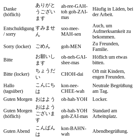
ありがと
ah-ree-GAH-
Danke
Häufig in Läden, bei
うござい
toh goh-ZAI-
(höflich)
der Arbeit.
mas
ます
Auch, um
すみませ
Entschuldigung
soo-mee-
Aufmerksamkeit zu
/ sorry
MAH-sen
ん
bekommen.
Zu Freunden,
ごめん
Sorry (locker)
goh-MEN
Familie.
お願いし
oh-neh-GAI-
Höflich um etwas
Bitte
shee-mas
bitten.
ます
ちょうだ
Oft mit Kindern,
Bitte (locker)
CHOH-dai
engen Freunden.
い
こんにち
Hallo
kon-nee-
Neutrale Begrüßung
(tagsüber)
CHEE-wah
am Tag.
は
Guten Morgen
おはよう
oh-hah-YOH
Locker.
おはよう
Guten Morgen
oh-hah-YOH
Standard am
ございま
(höflich)
goh-ZAI-mas
Arbeitsplatz.
す
こんばん
kon-BAHN-
Guten Abend
Abendbegrüßung.
wah
は