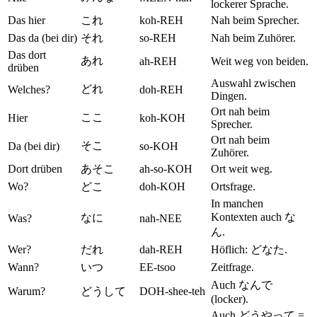
lockerer Sprache.
Das hier
これ
koh-REH
Nah beim Sprecher.
Das da (bei dir)
それ
so-REH
Nah beim Zuhörer.
Das dort
あれ
ah-REH
Weit weg von beiden.
drüben
Auswahl zwischen
どれ
Welches?
doh-REH
Dingen.
Ort nah beim
ここ
Hier
koh-KOH
Sprecher.
Ort nah beim
そこ
Da (bei dir)
so-KOH
Zuhörer.
Dort drüben
あそこ
ah-so-KOH
Ort weit weg.
Wo?
どこ
doh-KOH
Ortsfrage.
In manchen
Kontexten auch な
なに
Was?
nah-NEE
ん.
Wer?
だれ
dah-REH
Höflich: どなた.
Wann?
いつ
EE-tsoo
Zeitfrage.
Auch なんで
Warum?
どうして
DOH-shee-teh
(locker).
Auch どうやって =