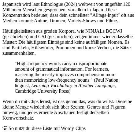
Japanisch wird laut Ethnologue (2024) weltweit von ungefähr 120
Millionen Menschen gesprochen, vor allem in Japan. Diese
Konzentration bedeutet, dass dein schnellster "Alltags-Input" oft aus
Medien kommt: Anime, Dramen, Variety-Shows und Filme.
Häufigkeitslisten aus großen Korpora, wie NINJALs BCCWJ
(geschrieben) und CSJ (gesprochen), zeigen immer wieder dasselbe
Muster: Die häufigsten Einträge sind keine auffälligen Nomen. Es
sind Partikeln, Hilfswörter, Pronomen und kurze Verben, die Sätze
zusammenhalten.
"High-frequency words carry a disproportionate
amount of grammatical information. For learners,
mastering them early improves comprehension more
than memorizing low-frequency nouns." (Paul Nation,
linguist,
Learning Vocabulary in Another Language
,
Cambridge University Press)
Wenn du mit Clips lernst, ist das genau das, was du willst. Dieselbe
kleine Menge wiederholt sich über Szenen, Genres und Figuren
hinweg, und jedes erneute Anschauen festigt denselben
Kernwortschatz.
💡
So nutzt du diese Liste mit Wordy-Clips