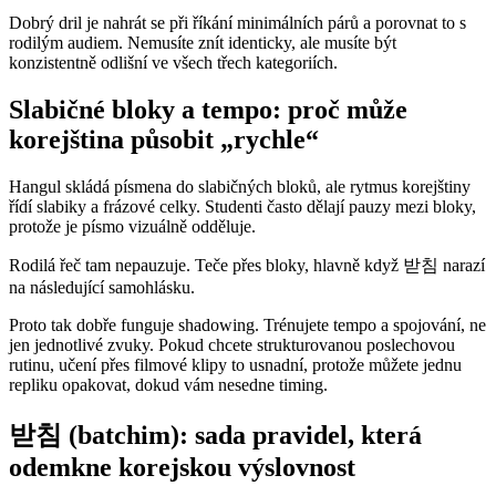
Dobrý dril je nahrát se při říkání minimálních párů a porovnat to s
rodilým audiem. Nemusíte znít identicky, ale musíte být
konzistentně odlišní ve všech třech kategoriích.
Slabičné bloky a tempo: proč může
korejština působit „rychle“
Hangul skládá písmena do slabičných bloků, ale rytmus korejštiny
řídí slabiky a frázové celky. Studenti často dělají pauzy mezi bloky,
protože je písmo vizuálně odděluje.
Rodilá řeč tam nepauzuje. Teče přes bloky, hlavně když 받침 narazí
na následující samohlásku.
Proto tak dobře funguje shadowing. Trénujete tempo a spojování, ne
jen jednotlivé zvuky. Pokud chcete strukturovanou poslechovou
rutinu, učení přes filmové klipy to usnadní, protože můžete jednu
repliku opakovat, dokud vám nesedne timing.
받침 (batchim): sada pravidel, která
odemkne korejskou výslovnost