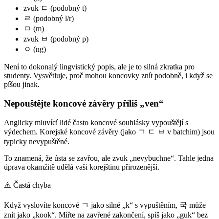
zvuk ㄷ (podobný t)
ㄹ (podobný l/r)
ㅁ (m)
zvuk ㅂ (podobný p)
ㅇ (ng)
Není to dokonalý lingvistický popis, ale je to silná zkratka pro
studenty. Vysvětluje, proč mohou koncovky znít podobně, i když se
píšou jinak.
Nepouštějte koncové závěry příliš „ven“
Anglicky mluvící lidé často koncové souhlásky vypouštějí s
výdechem. Korejské koncové závěry (jako ㄱ ㄷ ㅂ v batchim) jsou
typicky nevypuštěné.
To znamená, že ústa se zavřou, ale zvuk „nevybuchne“. Tahle jedna
úprava okamžitě udělá vaši korejštinu přirozenější.
⚠️
Častá chyba
Když vyslovíte koncové ㄱ jako silné „k“ s vypuštěním, 국 může
znít jako „kook“. Mířte na zavřené zakončení, spíš jako „guk“ bez