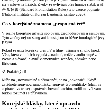
ale v mluvě na frázích. Zvuky se ovlivňují přes hranice slabik a 표
준 발음법 (Standard Pronunciation Rules) tyto vzorce popisuje
(National Institute of Korean Language, přístup 2026).
Co v korejštině znamená „propojená řeč“
V reálné korejštině uslyšíte spojování, zjednodušování a zesilování.
Tyto změny nejsou slang ani lenost, jsou to běžné fonologické jevy
jazyka.
Pokud se učíte korejsky přes TV a filmy, všimnete si toho hned.
Věta, která v titulcích vypadá „snadno“, může v audio stopě znít
rychle a slévaně, hlavně v emotivních scénách, hádkách nebo
flirtování.
💡
Praktický cíl
Mířte na „srozumitelné a přirozené“, ne na „dokonalé“. Když
zvládnete správnou samohlásku, správný typ souhlásky (plain vs
aspirated vs tense) a správné chování batchim, rodilí mluvčí vám
budou rozumět i s přízvukem.
Korejské hlásky, které opravdu