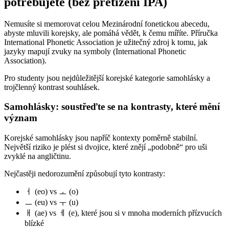
potřebujete (bez přetížení IPA)
Nemusíte si memorovat celou Mezinárodní fonetickou abecedu,
abyste mluvili korejsky, ale pomáhá vědět, k čemu míříte. Příručka
International Phonetic Association je užitečný zdroj k tomu, jak
jazyky mapují zvuky na symboly (International Phonetic
Association).
Pro studenty jsou nejdůležitější korejské kategorie samohlásky a
trojčlenný kontrast souhlásek.
Samohlásky: soustřeďte se na kontrasty, které mění
význam
Korejské samohlásky jsou napříč kontexty poměrně stabilní.
Největší riziko je plést si dvojice, které znějí „podobně“ pro uši
zvyklé na angličtinu.
Nejčastěji nedorozumění způsobují tyto kontrasty:
ㅓ (eo) vs ㅗ (o)
ㅡ (eu) vs ㅜ (u)
ㅐ (ae) vs ㅔ (e), které jsou si v mnoha moderních přízvucích
blízké