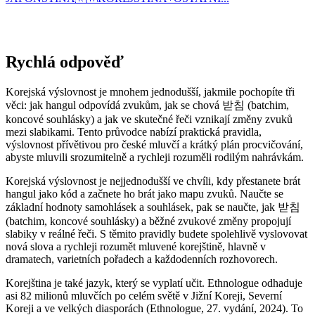
Rychlá odpověď
Korejská výslovnost je mnohem jednodušší, jakmile pochopíte tři
věci: jak hangul odpovídá zvukům, jak se chová 받침 (batchim,
koncové souhlásky) a jak ve skutečné řeči vznikají změny zvuků
mezi slabikami. Tento průvodce nabízí praktická pravidla,
výslovnost přívětivou pro české mluvčí a krátký plán procvičování,
abyste mluvili srozumitelně a rychleji rozuměli rodilým nahrávkám.
Korejská výslovnost je nejjednodušší ve chvíli, kdy přestanete brát
hangul jako kód a začnete ho brát jako mapu zvuků. Naučte se
základní hodnoty samohlásek a souhlásek, pak se naučte, jak 받침
(batchim, koncové souhlásky) a běžné zvukové změny propojují
slabiky v reálné řeči. S těmito pravidly budete spolehlivě vyslovovat
nová slova a rychleji rozumět mluvené korejštině, hlavně v
dramatech, varietních pořadech a každodenních rozhovorech.
Korejština je také jazyk, který se vyplatí učit. Ethnologue odhaduje
asi 82 milionů mluvčích po celém světě v Jižní Koreji, Severní
Koreji a ve velkých diasporách (Ethnologue, 27. vydání, 2024). To