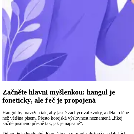
Začněte hlavní myšlenkou: hangul je
fonetický, ale řeč je propojená
Hangul byl navržen tak, aby jasně zachycoval zvuky, a dělá to lépe
než většina písem. Přesto korejská výslovnost neznamená „říkej
každé písmeno přesně tak, jak je napsané“.
Důvod je jednoduchý. Korejština je v psaní založená na slabikách,