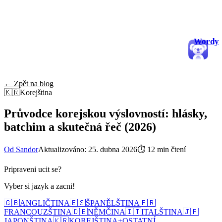
Wordy
← Zpět na blog
🇰🇷
Korejština
Průvodce korejskou výslovností: hlásky,
batchim a skutečná řeč (2026)
Od Sandor
Aktualizováno: 25. dubna 2026
⏱
12 min čtení
Pripraveni ucit se?
Vyber si jazyk a zacni!
🇬🇧
ANGLIČTINA
🇪🇸
ŠPANĚLŠTINA
🇫🇷
FRANCOUZŠTINA
🇩🇪
NĚMČINA
🇮🇹
ITALŠTINA
🇯🇵
JAPONŠTINA
🇰🇷
KOREJŠTINA
+
OSTATNÍ...