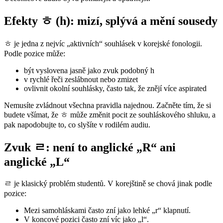
Efekty ㅎ (h): mizí, splývá a mění sousedy
ㅎ je jedna z nejvíc „aktivních“ souhlásek v korejské fonologii.
Podle pozice může:
být vyslovena jasně jako zvuk podobný h
v rychlé řeči zeslábnout nebo zmizet
ovlivnit okolní souhlásky, často tak, že znějí více aspirated
Nemusíte zvládnout všechna pravidla najednou. Začněte tím, že si
budete všímat, že ㅎ může změnit pocit ze souhláskového shluku, a
pak napodobujte to, co slyšíte v rodilém audiu.
Zvuk ㄹ: není to anglické „R“ ani
anglické „L“
ㄹ je klasický problém studentů. V korejštině se chová jinak podle
pozice:
Mezi samohláskami často zní jako lehké „r“ klapnutí.
V koncové pozici často zní víc jako „l“.