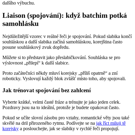
dalšího výbuchu.
Liaison (spojování): když batchim potká
samohlásku
Nejdůležitější vzorec v reálné řeči je spojování. Pokud slabika končí
souhláskou a další slabika začíná samohláskou, korejština často
posune souhláskový zvuk dopředu.
Můžete si to představit jako přeslabičkování. Souhláska se pro
výslovnost „přilepí“ k další slabice.
Proto začátečníci někdy mluví korejsky „příliš opatrně“ a zní
roboticky. Vyslovují každý blok zvlášť místo toho, aby spojovali.
Jak trénovat spojování bez zahlcení
Vyberte krátké, velmi časté fráze a trénujte je jako jeden celek.
Pozdravy jsou na to ideální, protože je budete opakovat často.
Pokud se učíte slovní zásobu pro vztahy, romantické věty jsou také
skvělé na dril přirozeného rytmu. Podívejte se na
jak říct miluji tě
korejsky
a poslouchejte, jak se slabiky v rychlé řeči propojují.