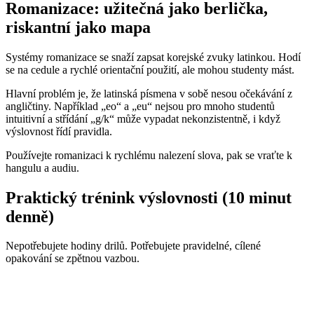
Romanizace: užitečná jako berlička,
riskantní jako mapa
Systémy romanizace se snaží zapsat korejské zvuky latinkou. Hodí
se na cedule a rychlé orientační použití, ale mohou studenty mást.
Hlavní problém je, že latinská písmena v sobě nesou očekávání z
angličtiny. Například „eo“ a „eu“ nejsou pro mnoho studentů
intuitivní a střídání „g/k“ může vypadat nekonzistentně, i když
výslovnost řídí pravidla.
Používejte romanizaci k rychlému nalezení slova, pak se vraťte k
hangulu a audiu.
Praktický trénink výslovnosti (10 minut
denně)
Nepotřebujete hodiny drilů. Potřebujete pravidelné, cílené
opakování se zpětnou vazbou.