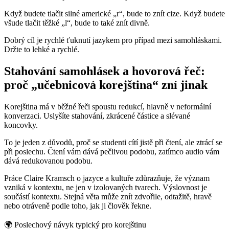
Když budete tlačit silné americké „r“, bude to znít cize. Když budete
všude tlačit těžké „l“, bude to také znít divně.
Dobrý cíl je rychlé ťuknutí jazykem pro případ mezi samohláskami.
Držte to lehké a rychlé.
Stahování samohlásek a hovorová řeč:
proč „učebnicová korejština“ zní jinak
Korejština má v běžné řeči spoustu redukcí, hlavně v neformální
konverzaci. Uslyšíte stahování, zkrácené částice a slévané
koncovky.
To je jeden z důvodů, proč se studenti cítí jistě při čtení, ale ztrácí se
při poslechu. Čtení vám dává pečlivou podobu, zatímco audio vám
dává redukovanou podobu.
Práce Claire Kramsch o jazyce a kultuře zdůrazňuje, že význam
vzniká v kontextu, ne jen v izolovaných tvarech. Výslovnost je
součástí kontextu. Stejná věta může znít zdvořile, odtažitě, hravě
nebo otráveně podle toho, jak ji člověk řekne.
🌍
Poslechový návyk typický pro korejštinu