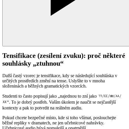
Tensifikace (zesílení zvuku): proč některé
souhlásky „ztuhnou“
Další častý vzorec je tensifikace, kdy se následující souhláska v
určitých prostředích změní na tense. Uslyšíte to v mnoha
složeninách a běžných gramatických vzorcích.
Studenti to často popisují jako „najednou to zní jako ㄲ/ㄸ/ㅃ/ㅆ/
ㅉ“. To je dobrý postřeh. Vaším úkolem je naučit se nejčastější
kontexty a pak to potvrdit na reálném audiu.
Pokud chcete bezpečné místo, kde si toho všímat, poslouchejte
běžné repliky v dramatech, ne jen učebnicové nahrávky.
Učebnicové audio bývá pomalejší a opatrnější.