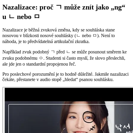
Nazalizace: proč ㄱ může znít jako „ng“
u ㄴ nebo ㅁ
Nazalizace je běžná zvuková změna, kdy se souhláska stane
nosovou v blízkosti nosové souhlásky (ㄴ nebo ㅁ). Není to
náhoda, je to předvídatelná artikulační zkratka.
Například zvuk podobný ㄱ před ㄴ se může posunout směrem ke
zvuku podobnému ㅇ. Studenti si často myslí, že slovo přeslechli,
ale jde jen o standardní propojenou řeč.
Pro poslechové porozumění je to hodně důležité. Jakmile nazalizaci
čekáte, přestanete v audio stopě „hledat“ psanou souhlásku.