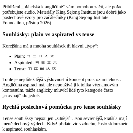
Přiblížení „přátelská k angličtině“ vám pomohou začít, ale pořád
potřebujete audio. Materiály King Sejong Institute jsou dobré jako
poslechové vzory pro začátečníky (King Sejong Institute
Foundation, přístup 2026).
Souhlásky: plain vs aspirated vs tense
Korejština má u mnoha souhlásek tři hlavní „typy“:
Plain: ㄱ ㄷ ㅂ ㅅ ㅈ
Aspirated: ㅋ ㅌ ㅍ ㅊ
Tense: ㄲ ㄸ ㅃ ㅆ ㅉ
Tohle je nejdůležitější výslovnostní koncept pro srozumitelnost.
Angličtina aspiraci má, ale nepoužívá ji k tolika významovým
kontrastům, takže anglicky mluvící lidé tyto kategorie často
„srovnají“ do jedné.
Rychlá poslechová pomůcka pro tense souhlásky
Tense souhlásky nejsou jen „silnější“. Jsou sevřenější, kratší a mají
méně dechový výdech. Když přidáte víc vzduchu, často sklouznete
k aspirated souhláskám.