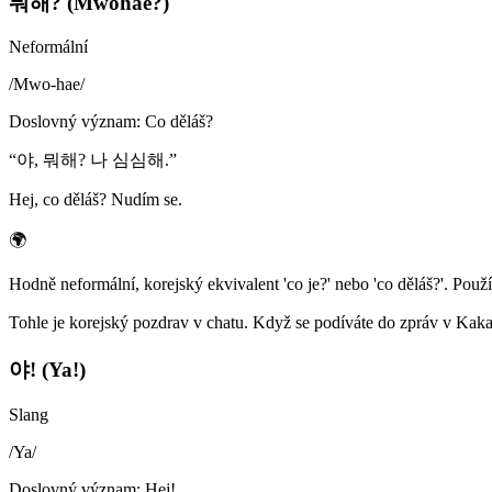
뭐해? (Mwohae?)
Neformální
/
Mwo-hae
/
Doslovný význam
:
Co děláš?
“
야, 뭐해? 나 심심해.
”
Hej, co děláš? Nudím se.
🌍
Hodně neformální, korejský ekvivalent 'co je?' nebo 'co děláš?'. Použ
Tohle je korejský pozdrav v chatu. Když se podíváte do zpráv v Kakao
야! (Ya!)
Slang
/
Ya
/
Doslovný význam
:
Hej!