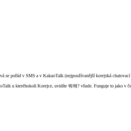
ívá se pořád v SMS a v KakaoTalk (nejpoužívanější korejská chatovací a
Talk u kteréhokoli Korejce, uvidíte 뭐해? všude. Funguje to jako v češt