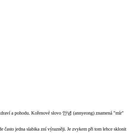
uhým zdraví a pohodu. Kořenové slovo 안녕 (annyeong) znamená "mír"
e často jedna slabika zní výrazněji. Je zvykem při tom lehce sklonit