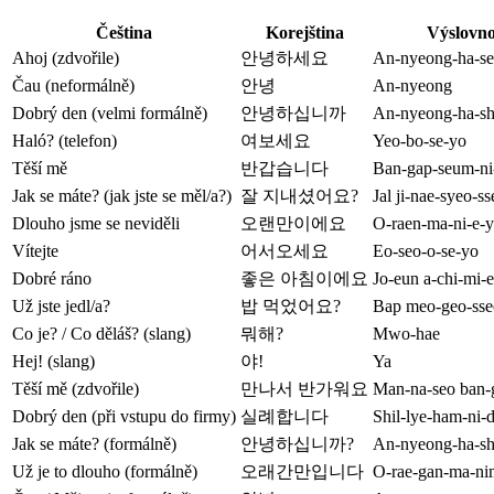
Čeština
Korejština
Výslovno
Ahoj (zdvořile)
안녕하세요
An-nyeong-ha-se
Čau (neformálně)
안녕
An-nyeong
Dobrý den (velmi formálně)
안녕하십니까
An-nyeong-ha-sh
Haló? (telefon)
여보세요
Yeo-bo-se-yo
Těší mě
반갑습니다
Ban-gap-seum-ni
Jak se máte? (jak jste se měl/a?)
잘 지내셨어요?
Jal ji-nae-syeo-s
Dlouho jsme se neviděli
오랜만이에요
O-raen-ma-ni-e-
Vítejte
어서오세요
Eo-seo-o-se-yo
Dobré ráno
좋은 아침이에요
Jo-eun a-chi-mi-
Už jste jedl/a?
밥 먹었어요?
Bap meo-geo-sse
Co je? / Co děláš? (slang)
뭐해?
Mwo-hae
Hej! (slang)
야!
Ya
Těší mě (zdvořile)
만나서 반가워요
Man-na-seo ban-
Dobrý den (při vstupu do firmy)
실례합니다
Shil-lye-ham-ni-
Jak se máte? (formálně)
안녕하십니까?
An-nyeong-ha-sh
Už je to dlouho (formálně)
오래간만입니다
O-rae-gan-ma-ni