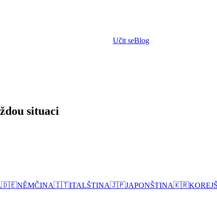
Učit se
Blog
ždou situaci
A
🇩🇪
NĚMČINA
🇮🇹
ITALŠTINA
🇯🇵
JAPONŠTINA
🇰🇷
KOREJ