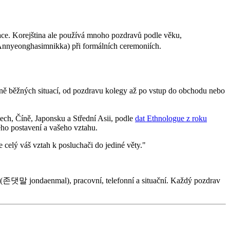
ace. Korejština ale používá mnoho pozdravů podle věku,
nnyeonghasimnikka) při formálních ceremoniích.
šině běžných situací, od pozdravu kolegy až po vstup do obchodu nebo
tech, Číně, Japonsku a Střední Asii, podle
dat Ethnologue z roku
ého postavení a vašeho vztahu.
e celý váš vztah k posluchači do jediné věty."
 (존댓말 jondaenmal), pracovní, telefonní a situační. Každý pozdrav