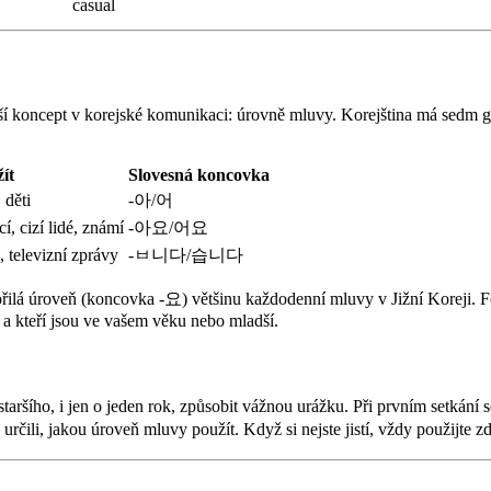
casual
ější koncept v korejské komunikaci: úrovně mluvy. Korejština má sedm
ít
Slovesná koncovka
 děti
-아/어
í, cizí lidé, známí
-아요/어요
 televizní zprávy
-ㅂ니다/습니다
lá úroveň (koncovka -요) většinu každodenní mluvy v Jižní Koreji. Fo
cí a kteří jsou ve vašem věku nebo mladší.
aršího, i jen o jeden rok, způsobit vážnou urážku. Při prvním setkán
čili, jakou úroveň mluvy použít. Když si nejste jistí, vždy použijt