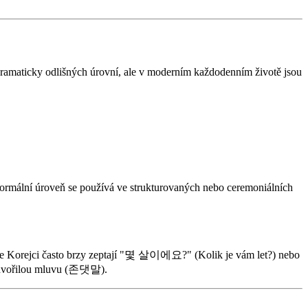
 gramaticky odlišných úrovní, ale v moderním každodenním životě jsou
rmální úroveň se používá ve strukturovaných nebo ceremoniálních
í se Korejci často brzy zeptají "몇 살이에요?" (Kolik je vám let?) nebo
e zdvořilou mluvu (존댓말).