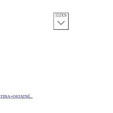
🇨🇿
CS
ŠTINA
+
OSTATNÍ...