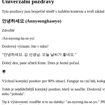
Univerzální pozdravy
Tyto pozdravy jsou bezpečné téměř v každém kontextu a tvoří základ
안녕하세요 (Annyeonghaseyo)
Zdvořilé
/
An-nyeong-ha-se-yo
/
Doslovný význam
:
Jste v míru?
“
안녕하세요, 김 선생님. 오늘 날씨가 좋네요.
”
Dobrý den, pane učiteli Kime. Dnes je hezké počasí.
🌍
Výchozí korejský pozdrav pro 90% situací. Funguje na cizí lidi, kol
Tohle je nejdůležitější korejský pozdrav, který se naučíte. Doslov
nebo "pohoda".
Tip k výslovnosti: rozdělte si to na slabiky: "an-nyeong-ha-se-yo." Př