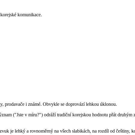
 korejské komunikace.
egy, prodavače i známé. Obvykle se doprovází lehkou úklonou.
ný význam ("Jste v míru?") odráží tradiční korejskou hodnotu přát dr
ízvuk je lehký a rovnoměrný na všech slabikách, na rozdíl od češtiny, kd