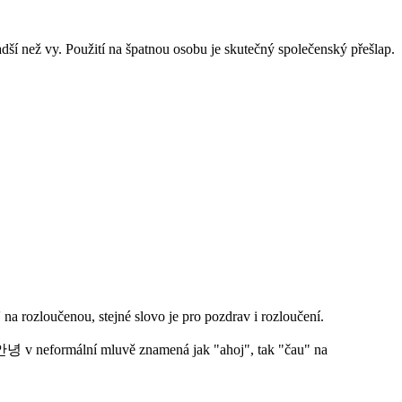
adší než vy. Použití na špatnou osobu je skutečný společenský přešlap.
a rozloučenou, stejné slovo je pro pozdrav i rozloučení.
안녕 v neformální mluvě znamená jak "ahoj", tak "čau" na