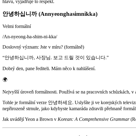
hlavu, vyjadřuje to respekt.
안녕하십니까 (Annyeonghasimnikka)
Velmi formální
/
An-nyeong-ha-shim-ni-kka
/
Doslovný význam
:
Jste v míru? (formálně)
“
안녕하십니까, 사장님. 보고 드릴 것이 있습니다.
”
Dobrý den, pane řediteli. Mám něco k nahlášení.
🌍
Nejvyšší úroveň formálnosti. Používá se na pracovních schůzkách, v 
Tohle je formální verze 안녕하세요. Uslyšíte ji ve korejských televizní
nepřirozeně strnule, jako kdybyste kamaráda zdravili přehnaně formál
Jak uvádějí Yeon a Brown v
Korean: A Comprehensive Grammar
(Ro