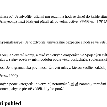
seyo). Je zdvořilé, všichni mu rozumí a hodí se téměř do každé situ
' (Annyeong) mezi blízkými přáteli až po velmi uctivé '안녕하십니까' (A
yeonghaseyo).
Je to zdvořilé, univerzálně bezpečné a hodí se ve vět
 Koreji a Severní Koreji, a také ve velkých diasporách ve Spojených stá
 mluvy, stejný pozdrav mění podobu podle věku posluchače, společensk
ilost. Je to gramatická povinnost. Úroveň mluvy, kterou zvolíte, zakóduj
Press, 1999)
ných podle kategorií: univerzální, neformální (반말 banmal), formální
ntext, abyste přesně věděli, kdy ho použít.
ní pohled