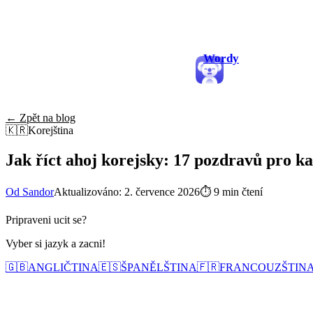
Wordy
← Zpět na blog
🇰🇷
Korejština
Jak říct ahoj korejsky: 17 pozdravů pro ka
Od Sandor
Aktualizováno: 2. července 2026
⏱
9 min čtení
Pripraveni ucit se?
Vyber si jazyk a zacni!
🇬🇧
ANGLIČTINA
🇪🇸
ŠPANĚLŠTINA
🇫🇷
FRANCOUZŠTIN