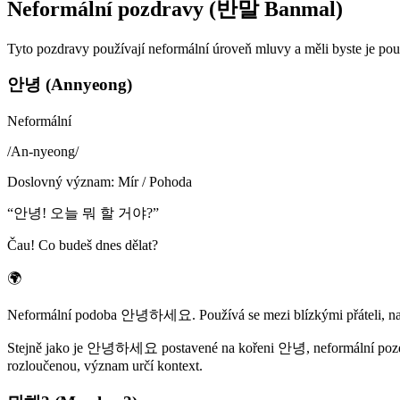
Neformální pozdravy (반말 Banmal)
Tyto pozdravy používají neformální úroveň mluvy a měli byste je použí
안녕 (Annyeong)
Neformální
/
An-nyeong
/
Doslovný význam
:
Mír / Pohoda
“
안녕! 오늘 뭐 할 거야?
”
Čau! Co budeš dnes dělat?
🌍
Neformální podoba 안녕하세요. Používá se mezi blízkými přáteli, na mladš
Stejně jako je 안녕하세요 postavené na kořeni 안녕, neformální pozdrav 
rozloučenou, význam určí kontext.