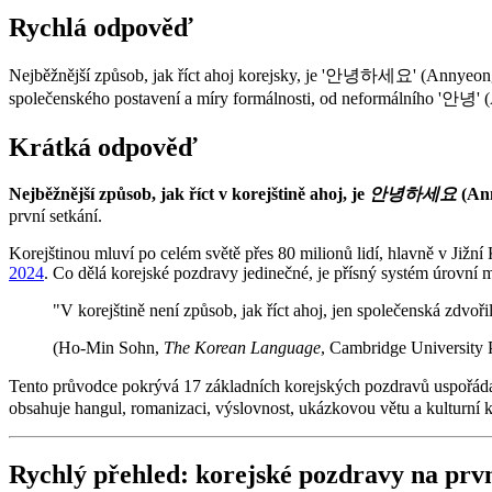
Rychlá odpověď
Nejběžnější způsob, jak říct ahoj korejsky, je '안녕하세요' (Annyeongha
společenského postavení a míry formálnosti, od neformálního '안녕
Krátká odpověď
Nejběžnější způsob, jak říct v korejštině ahoj, je
안녕하세요
(Ann
první setkání.
Korejštinou mluví po celém světě přes 80 milionů lidí, hlavně v Jižní
2024
. Co dělá korejské pozdravy jedinečné, je přísný systém úrovní
"V korejštině není způsob, jak říct ahoj, jen společenská zdvoř
(Ho-Min Sohn,
The Korean Language
, Cambridge University 
Tento průvodce pokrývá 17 základních korejských pozdravů uspořáda
obsahuje hangul, romanizaci, výslovnost, ukázkovou větu a kulturní ko
Rychlý přehled: korejské pozdravy na prv