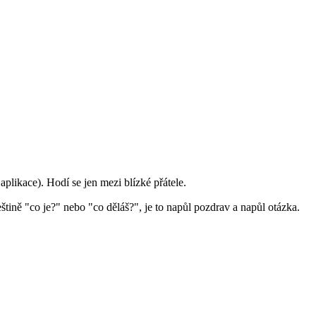
plikace). Hodí se jen mezi blízké přátele.
ině "co je?" nebo "co děláš?", je to napůl pozdrav a napůl otázka.