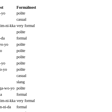
st
Formálnost
-yo
polite
casual
im-ni-kka
very formal
polite
-da
formal
seo-yo
polite
yo
polite
polite
e-yo
polite
o-yo
polite
casual
slang
ga-wo-yo
polite
da
formal
im-ni-kka
very formal
m-ni-da
formal