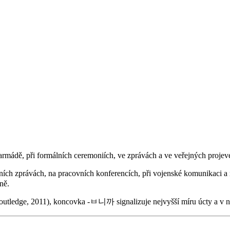
armádě, při formálních ceremoniích, ve zprávách a ve veřejných projeve
ch zprávách, na pracovních konferencích, při vojenské komunikaci a 
ně.
utledge, 2011), koncovka -ㅂ니까 signalizuje nejvyšší míru úcty a v ně