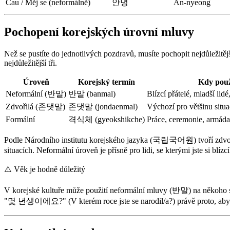
Čau / Měj se (neformálně)
안녕
An-nyeong
Pochopení korejských úrovní mluvy
Než se pustíte do jednotlivých pozdravů, musíte pochopit nejdůležit
nejdůležitější tři.
Úroveň
Korejský termín
Kdy použ
Neformální (반말)
반말 (banmal)
Blízcí přátelé, mladší lidé,
Zdvořilá (존댓말)
존댓말 (jondaenmal)
Výchozí pro většinu situac
Formální
격식체 (gyeokshikche)
Práce, ceremonie, armáda,
Podle Národního institutu korejského jazyka (국립국어원) tvoří zdvoři
situacích. Neformální úroveň je přísně pro lidi, se kterými jste si blíz
⚠️
Věk je hodně důležitý
V korejské kultuře může použití neformální mluvy (반말) na někoho st
"몇 년생이에요?" (V kterém roce jste se narodil/a?) právě proto, aby ur