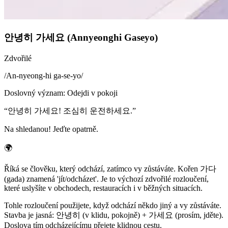
안녕히 가세요 (Annyeonghi Gaseyo)
Zdvořilé
/
An-nyeong-hi ga-se-yo
/
Doslovný význam
:
Odejdi v pokoji
“
안녕히 가세요! 조심히 운전하세요.
”
Na shledanou! Jeďte opatrně.
🌍
Říká se člověku, který odchází, zatímco vy zůstáváte. Kořen 가다
(gada) znamená 'jít/odcházet'. Je to výchozí zdvořilé rozloučení,
které uslyšíte v obchodech, restauracích i v běžných situacích.
Tohle rozloučení použijete, když odchází někdo jiný a vy zůstáváte.
Stavba je jasná: 안녕히 (v klidu, pokojně) + 가세요 (prosím, jděte).
Doslova tím odcházejícímu přejete klidnou cestu.