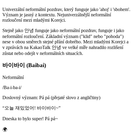
Univerzální neformální pozdrav, který funguje jako 'ahoj' i 'sbohem'.
Význam je jasný z kontextu. Nejuniverzálnější neformální
rozloučení mezi mladými Korejci.
Stejně jako 안녕 funguje jako neformální pozdrav, funguje i jako
neformální rozloučení. Základní význam ("klid" nebo "pohoda")
nese v obou směrech stejné přání dobrého. Mezi mladými Korejci a
v zprávách na KakaoTalk 안녕 ve velké míře nahradilo rozlišení
zůstat nebo odejít v neformálních situacích.
바이바이 (Baibai)
Neformální
/
Ba-i-ba-i
/
Doslovný význam
:
Pá pá (přejaté slovo z angličtiny)
“
오늘 재밌었어! 바이바이~
”
Dneska to bylo super! Pá pá~
🌍