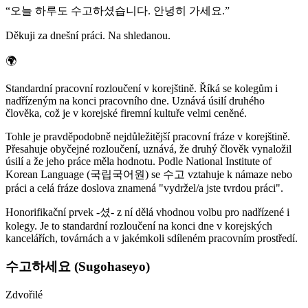
“
오늘 하루도 수고하셨습니다. 안녕히 가세요.
”
Děkuji za dnešní práci. Na shledanou.
🌍
Standardní pracovní rozloučení v korejštině. Říká se kolegům i
nadřízeným na konci pracovního dne. Uznává úsilí druhého
člověka, což je v korejské firemní kultuře velmi ceněné.
Tohle je pravděpodobně nejdůležitější pracovní fráze v korejštině.
Přesahuje obyčejné rozloučení, uznává, že druhý člověk vynaložil
úsilí a že jeho práce měla hodnotu. Podle National Institute of
Korean Language (국립국어원) se 수고 vztahuje k námaze nebo
práci a celá fráze doslova znamená "vydržel/a jste tvrdou práci".
Honorifikační prvek -셨- z ní dělá vhodnou volbu pro nadřízené i
kolegy. Je to standardní rozloučení na konci dne v korejských
kancelářích, továrnách a v jakémkoli sdíleném pracovním prostředí.
수고하세요 (Sugohaseyo)
Zdvořilé