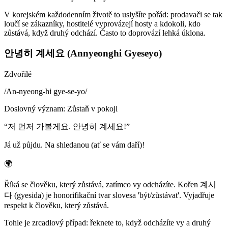
V korejském každodenním životě to uslyšíte pořád: prodavači se tak
loučí se zákazníky, hostitelé vyprovázejí hosty a kdokoli, kdo
zůstává, když druhý odchází. Často to doprovází lehká úklona.
안녕히 계세요 (Annyeonghi Gyeseyo)
Zdvořilé
/
An-nyeong-hi gye-se-yo
/
Doslovný význam
:
Zůstaň v pokoji
“
저 먼저 가볼게요. 안녕히 계세요!
”
Já už půjdu. Na shledanou (ať se vám daří)!
🌍
Říká se člověku, který zůstává, zatímco vy odcházíte. Kořen 계시
다 (gyesida) je honorifikační tvar slovesa 'být/zůstávat'. Vyjadřuje
respekt k člověku, který zůstává.
Tohle je zrcadlový případ: řeknete to, když odcházíte vy a druhý