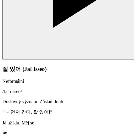
잘 있어 (Jal Isseo)
Neformální
/
Jal i-sseo
/
Doslovný význam
:
Zůstaň dobře
“
나 먼저 간다. 잘 있어!
”
Já už jdu. Měj se!
🌍