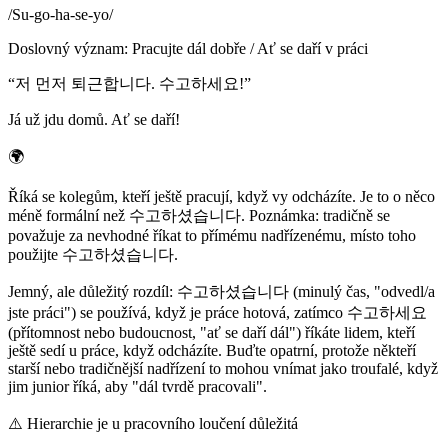
/
Su-go-ha-se-yo
/
Doslovný význam
:
Pracujte dál dobře / Ať se daří v práci
“
저 먼저 퇴근합니다. 수고하세요!
”
Já už jdu domů. Ať se daří!
🌍
Říká se kolegům, kteří ještě pracují, když vy odcházíte. Je to o něco
méně formální než 수고하셨습니다. Poznámka: tradičně se
považuje za nevhodné říkat to přímému nadřízenému, místo toho
použijte 수고하셨습니다.
Jemný, ale důležitý rozdíl: 수고하셨습니다 (minulý čas, "odvedl/a
jste práci") se používá, když je práce hotová, zatímco 수고하세요
(přítomnost nebo budoucnost, "ať se daří dál") říkáte lidem, kteří
ještě sedí u práce, když odcházíte. Buďte opatrní, protože někteří
starší nebo tradičnější nadřízení to mohou vnímat jako troufalé, když
jim junior říká, aby "dál tvrdě pracovali".
⚠️
Hierarchie je u pracovního loučení důležitá