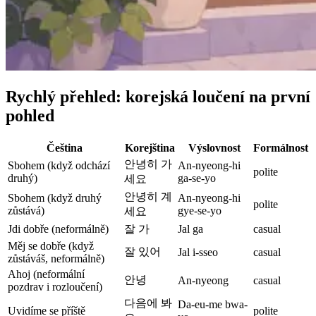
Rychlý přehled: korejská loučení na první
pohled
Čeština
Korejština
Výslovnost
Formálnost
안녕히 가
Sbohem (když odchází
An-nyeong-hi
polite
druhý)
ga-se-yo
세요
안녕히 계
Sbohem (když druhý
An-nyeong-hi
polite
zůstává)
gye-se-yo
세요
Jdi dobře (neformálně)
잘 가
Jal ga
casual
Měj se dobře (když
잘 있어
Jal i-sseo
casual
zůstáváš, neformálně)
Ahoj (neformální
안녕
An-nyeong
casual
pozdrav i rozloučení)
다음에 봐
Da-eu-me bwa-
Uvidíme se příště
polite