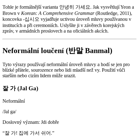
Tohle je formálnější varianta 안녕히 가세요. Jak vysvětlují Yeon a
Brown v
Korean: A Comprehensive Grammar
(Routledge, 2011),
koncovka -십시오 vyjadřuje uctivou úroveň mluvy používanou v
institucích a při ceremoniích. Uslyšíte ji v závěrech korejských
zpráv, v armádních proslovech a na oficiálních akcích.
Neformální loučení (반말 Banmal)
Tyto výrazy používají neformální úroveň mluvy a hodí se jen pro
blízké přátele, sourozence nebo lidi mladší než vy. Použití vůči
starším nebo cizím lidem může urazit.
잘 가 (Jal Ga)
Neformální
/
Jal ga
/
Doslovný význam
:
Jdi dobře
“
잘 가! 집에 가서 쉬어.
”