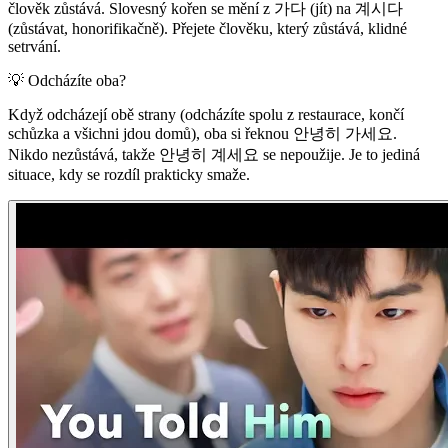
člověk zůstává. Slovesný kořen se mění z 가다 (jít) na 계시다
(zůstávat, honorifikačně). Přejete člověku, který zůstává, klidné
setrvání.
💡
Odcházíte oba?
Když odcházejí obě strany (odcházíte spolu z restaurace, končí
schůzka a všichni jdou domů), oba si řeknou 안녕히 가세요.
Nikdo nezůstává, takže 안녕히 계세요 se nepoužije. Je to jediná
situace, kdy se rozdíl prakticky smaže.