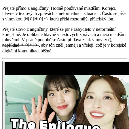
Přejaté přímo z angličtiny. Hodně používané mladšími Korejci,
hlavně v textových zprávách a neformálních situacích. Často se píše
s vlnovkou (바이바이~), která přidá roztomilý, přátelský tón.
Přejaté slovo z angličtiny, které se plně zabydlelo v neformální
korejštině. Je oblíbené hlavně v textových zprávách a mezi mladšími
mluvčími. V psané podobě se často přidává znak vlnovky (
),
například 바이바이
, aby tón zněl jemněji a vřeleji, což je v korejské
digitální komunikaci běžné.