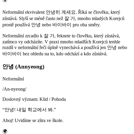
Neformální ekvivalent 안녕히 계세요. Říká se člověku, který
zůstává. Slyší se méně často než 잘 가, mnoho mladých Korejců
prostě používá 안녕 nebo 바이바이 pro oba směry.
Neformální zrcadlo k 잘 가, řeknete to člověku, který zůstává,
zatímco vy odcházíte. V praxi mnoho mladších Korejců tenhle
rozdíl v neformální řeči úplně vynechává a používá jen 안녕 nebo
바이바이 bez ohledu na to, kdo odchází a kdo zůstává.
안녕 (Annyeong)
Neformální
/
An-nyeong
/
Doslovný význam
:
Klid / Pohoda
“
안녕! 내일 학교에서 봐.
”
Ahoj! Uvidíme se zítra ve škole.
🌍