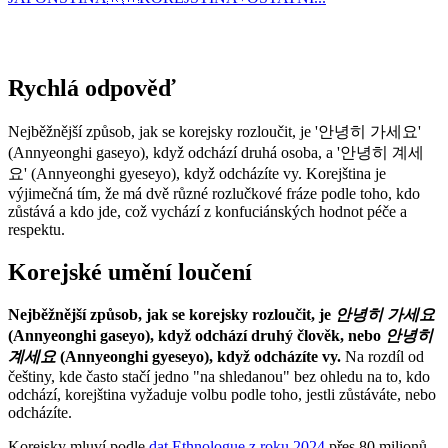
Rychlá odpověď
Nejběžnější způsob, jak se korejsky rozloučit, je '안녕히 가세요'
(Annyeonghi gaseyo), když odchází druhá osoba, a '안녕히 계세
요' (Annyeonghi gyeseyo), když odcházíte vy. Korejština je
výjimečná tím, že má dvě různé rozlučkové fráze podle toho, kdo
zůstává a kdo jde, což vychází z konfuciánských hodnot péče a
respektu.
Korejské umění loučení
Nejběžnější způsob, jak se korejsky rozloučit, je
안녕히 가세요
(Annyeonghi gaseyo), když odchází druhý člověk, nebo
안녕히
계세요
(Annyeonghi gyeseyo), když odcházíte vy.
Na rozdíl od
češtiny, kde často stačí jedno "na shledanou" bez ohledu na to, kdo
odchází, korejština vyžaduje volbu podle toho, jestli zůstáváte, nebo
odcházíte.
Korejsky mluví podle
dat Ethnologue z roku 2024
přes 80 milionů