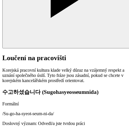
Loučení na pracovišti
Korejská pracovní kultura klade velký důraz na vzájemný respekt a
uznání společného úsilí. Tyto fráze jsou zásadní, pokud se chcete v
korejském kancelářském prostředí orientovat.
수고하셨습니다 (Sugohasyeosseumnida)
Formální
/
Su-go-ha-syeot-seum-ni-da
/
Doslovný význam
:
Odvedl/a jste tvrdou práci