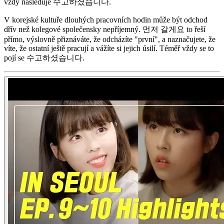
vždy následuje 수고하셨습니다.
V korejské kultuře dlouhých pracovních hodin může být odchod
dřív než kolegové společensky nepříjemný. 먼저 갈게요 to řeší
přímo, výslovně přiznáváte, že odcházíte "první", a naznačujete, že
víte, že ostatní ještě pracují a vážíte si jejich úsilí. Téměř vždy se to
pojí se 수고하셨습니다.