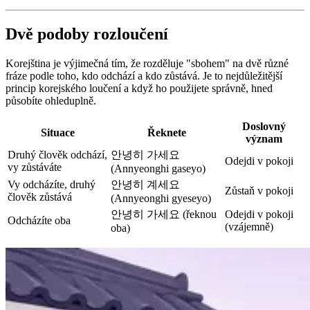
Dvě podoby rozloučení
Korejština je výjimečná tím, že rozděluje "sbohem" na dvě různé
fráze podle toho, kdo odchází a kdo zůstává. Je to nejdůležitější
princip korejského loučení a když ho použijete správně, hned
působíte ohleduplně.
Doslovný
Situace
Řeknete
význam
Druhý člověk odchází,
안녕히 가세요
Odejdi v pokoji
vy zůstáváte
(Annyeonghi gaseyo)
Vy odcházíte, druhý
안녕히 계세요
Zůstaň v pokoji
člověk zůstává
(Annyeonghi gyeseyo)
안녕히 가세요 (řeknou
Odejdi v pokoji
Odcházíte oba
(vzájemně)
oba)