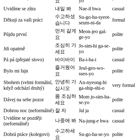
yo
요
Uvidíme se zítra
내일 봐
Nae-il bwa
casual
수고하셨
Su-go-ha-syeot-
Děkuji za vaši práci
formal
seum-ni-da
습니다
먼저 갈게
Meon-jeo gal-
Půjdu první
polite
ge-yo
요
조심히 가
Jo-sim-hi ga-se-
Jdi opatrně
polite
yo
세요
Pá pá (přejaté slovo)
바이바이
Ba-i-ba-i
casual
즐거웠어
Jeul-geo-wo-
Bylo mi fajn
polite
sseo-yo
요
안녕히 가
Sbohem (velmi formální,
An-nyeong-hi
very formal
když odchází druhý)
ga-ship-shi-o
십시오
몸 조심하
Mom jo-sim-ha-
Dávej na sebe pozor
polite
se-yo
세요
Dobrou noc (neformálně)
잘 자
Jal ja
casual
Uvidíme se později
나중에 봐
Na-jung-e bwa
casual
(neformálně)
수고하세
Dobrá práce (kolegovi)
Su-go-ha-se-yo
polite
요