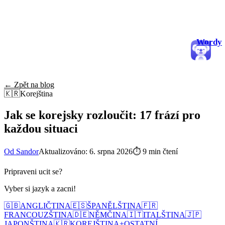
Wordy
← Zpět na blog
🇰🇷
Korejština
Jak se korejsky rozloučit: 17 frází pro
každou situaci
Od Sandor
Aktualizováno: 6. srpna 2026
⏱
9 min čtení
Pripraveni ucit se?
Vyber si jazyk a zacni!
🇬🇧
ANGLIČTINA
🇪🇸
ŠPANĚLŠTINA
🇫🇷
FRANCOUZŠTINA
🇩🇪
NĚMČINA
🇮🇹
ITALŠTINA
🇯🇵
JAPONŠTINA
🇰🇷
KOREJŠTINA
+
OSTATNÍ...