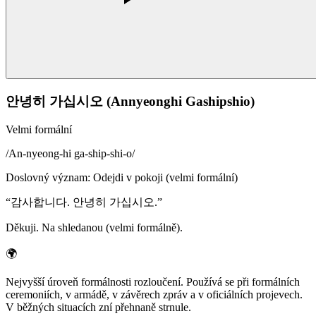
안녕히 가십시오 (Annyeonghi Gashipshio)
Velmi formální
/
An-nyeong-hi ga-ship-shi-o
/
Doslovný význam
:
Odejdi v pokoji (velmi formální)
“
감사합니다. 안녕히 가십시오.
”
Děkuji. Na shledanou (velmi formálně).
🌍
Nejvyšší úroveň formálnosti rozloučení. Používá se při formálních
ceremoniích, v armádě, v závěrech zpráv a v oficiálních projevech.
V běžných situacích zní přehnaně strnule.