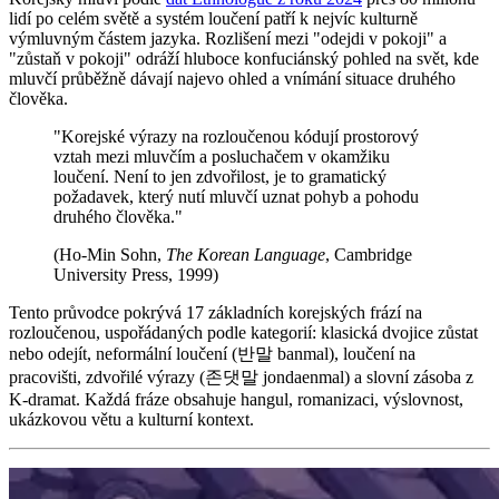
lidí po celém světě a systém loučení patří k nejvíc kulturně
výmluvným částem jazyka. Rozlišení mezi "odejdi v pokoji" a
"zůstaň v pokoji" odráží hluboce konfuciánský pohled na svět, kde
mluvčí průběžně dávají najevo ohled a vnímání situace druhého
člověka.
"Korejské výrazy na rozloučenou kódují prostorový
vztah mezi mluvčím a posluchačem v okamžiku
loučení. Není to jen zdvořilost, je to gramatický
požadavek, který nutí mluvčí uznat pohyb a pohodu
druhého člověka."
(Ho-Min Sohn,
The Korean Language
, Cambridge
University Press, 1999)
Tento průvodce pokrývá 17 základních korejských frází na
rozloučenou, uspořádaných podle kategorií: klasická dvojice zůstat
nebo odejít, neformální loučení (반말 banmal), loučení na
pracovišti, zdvořilé výrazy (존댓말 jondaenmal) a slovní zásoba z
K-dramat. Každá fráze obsahuje hangul, romanizaci, výslovnost,
ukázkovou větu a kulturní kontext.