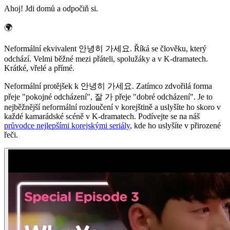
Ahoj! Jdi domů a odpočiň si.
🌍
Neformální ekvivalent 안녕히 가세요. Říká se člověku, který
odchází. Velmi běžné mezi přáteli, spolužáky a v K-dramatech.
Krátké, vřelé a přímé.
Neformální protějšek k 안녕히 가세요. Zatímco zdvořilá forma
přeje "pokojné odcházení", 잘 가 přeje "dobré odcházení". Je to
nejběžnější neformální rozloučení v korejštině a uslyšíte ho skoro v
každé kamarádské scéně v K-dramatech. Podívejte se na náš
průvodce nejlepšími korejskými seriály
, kde ho uslyšíte v přirozené
řeči.