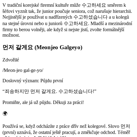
V tradiční korejské firemní kultuře může 수고하세요 směrem k
šéfovi vyznít tak, že junior poučuje seniora, což narušuje hierarchii.
Nejjistější je používat u nadřízených 수고하셨습니다 a u kolegů
na stejné úrovni nebo u juniorů 수고하세요. Mladší a mezinárodní
firmy to berou volněji, ale když si nejste jistí, zvolte formálnější
možnost.
먼저 갈게요 (Meonjeo Galgeyo)
Zdvořilé
/
Meon-jeo gal-ge-yo
/
Doslovný význam
:
Půjdu první
“
죄송하지만 먼저 갈게요. 수고하셨습니다!
”
Promiňte, ale já už půjdu. Děkuji za práci!
🌍
Používá se, když odcházíte z práce dřív než kolegové. Slovo 먼저
(první) uznává, že ostatní ještě pracují, a změkčuje odchod. Téměř