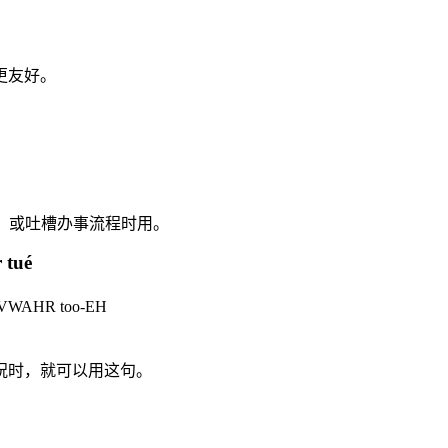
更友好。
饭，或吐槽办事流程时用。
r tué
lah-VWAHR too-EH
祝时，就可以用这句。