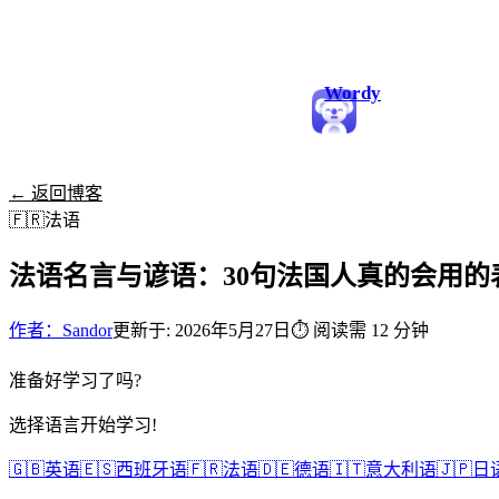
Wordy
← 返回博客
🇫🇷
法语
法语名言与谚语：30句法国人真的会用的
作者：Sandor
更新于: 2026年5月27日
⏱
阅读需 12 分钟
准备好学习了吗?
选择语言开始学习!
🇬🇧
英语
🇪🇸
西班牙语
🇫🇷
法语
🇩🇪
德语
🇮🇹
意大利语
🇯🇵
日