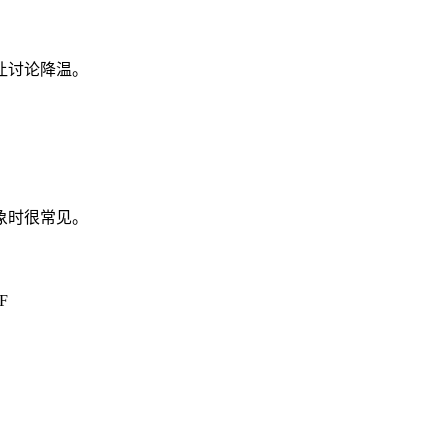
让讨论降温。
象时很常见。
HF
。