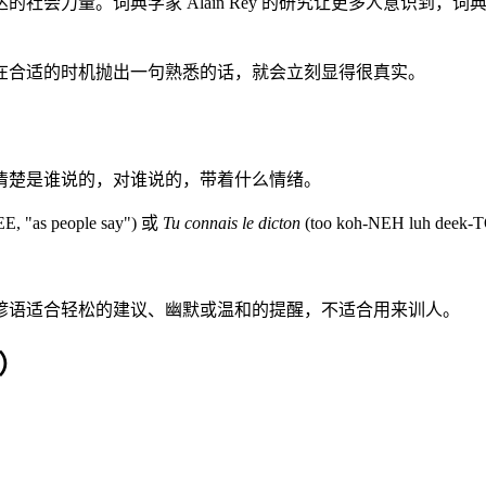
社会力量。词典学家 Alain Rey 的研究让更多人意识到
在合适的时机抛出一句熟悉的话，就会立刻显得很真实。
清楚是谁说的，对谁说的，带着什么情绪。
E, "as people say") 或
Tu connais le dicton
(too koh-NEH luh deek-
谚语适合轻松的建议、幽默或温和的提醒，不适合用来训人。
）