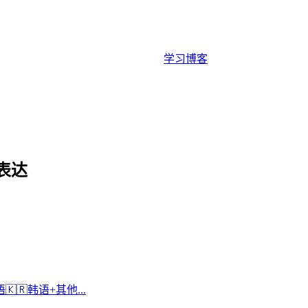
学习
博客
表达
语
🇰🇷
韩语
+
其他...