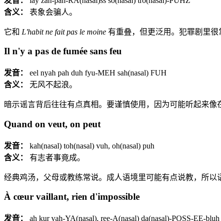
发音：
lay zah-pah-RA(nasal)ss so(nasal) tro(nasal)-PUHZ
含义：
表象会骗人。
它和
L'habit ne fait pas le moine
有重叠，但更泛用。犯罪剧里很
Il n'y a pas de fumée sans feu
发音：
eel nyah pah duh fyu-MEH sah(nasal) FUH
含义：
无风不起浪。
暗示谣言背后往往有点真相。要谨慎使用，因为可能听起来像
Quand on veut, on peut
发音：
kah(nasal) toh(nasal) vuh, oh(nasal) puh
含义：
有志者事竟成。
经典鸡汤，父母或教练常说。成人语境里可能有点说教，所以
À cœur vaillant, rien d'impossible
发音：
ah kur vah-YA(nasal), ree-A(nasal) da(nasal)-POSS-EE-bluh