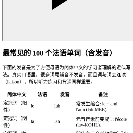
最常见的 100 个法语单词（含发音）
下面的发音是为了方便母语为简体中文的学习者理解的近似写
法。真实口语里，很多词尾辅音不发音，而且词与词会连读
（liaison），所以听力练习和背诵同样重要。
简体中文
法语
发音
备注
定冠词（阳
常发生缩合: le + ami =
le
luh
l'ami (lah-MEE).
性）
定冠词（阴
元音音素前变成 l': l'école
la
lah
(lay-KOHL).
性）