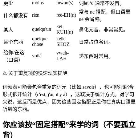
moins
mwan(s)
更少
词尾 's' 通常不发音。
常与 ne 搭配，但口语里
rien
ree-EH(n)
什么都没有
ne 会省略。
kel-
quelqu'un
某人
鼻化元音，非常常见。
KUH(n)
quelque
kelk
某个东西
日常占位名词。
chose
SHOZ
给你/在这
vwah-
voilà
递东西时常用。
LAH
（口语）
⚠️
关于重复项的快速现实提醒
词频表可能会包含重复的词元（比如 savoir），也可能把缩合
形式拆开统计（c'est, j'ai, il y a），这取决于统计方式。对学习
来说，这反而是优点，因为这些固定搭配正是你在真实口语里
听到的东西。
你应该按“固定搭配”来学的词（不要孤立
背）