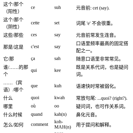
这个/那个
ce
suh
元音前: cet (say).
（阳性）
这个/那个
cette
set
词尾 'e' 不会很重。
（阴性）
ces
say
这些/那些
元音前常发生连音。
口语里频率最高的固定搭
c'est
say
那是/这是
配之一。
ça
sah
它/那
随意口语里非常常见。
谁/……的那
既是关系代词，也是疑问
qui
kee
个
词。
……（宾
que
kuh
语速快时常被弱化。
语）/哪个
quoi
kwah
什么
常放句尾: ...quoi? (right?).
où
oo
哪里
疑问词，也可作关系词。
quand
kah(n)
什么时候
鼻化元音。
koh-
comment
怎么/如何
用于提问和解释。
MAH(n)