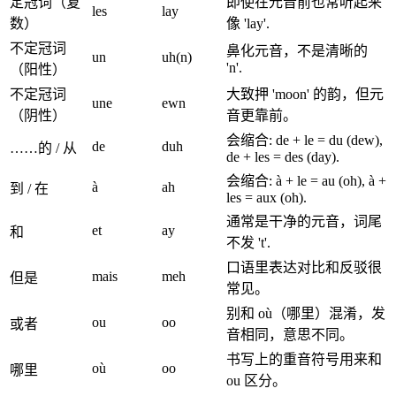
定冠词（复
即使在元音前也常听起来
les
lay
数）
像 'lay'.
不定冠词
鼻化元音，不是清晰的
un
uh(n)
'n'.
（阳性）
不定冠词
大致押 'moon' 的韵，但元
une
ewn
（阴性）
音更靠前。
会缩合: de + le = du (dew),
de
duh
……的 / 从
de + les = des (day).
会缩合: à + le = au (oh), à +
à
ah
到 / 在
les = aux (oh).
通常是干净的元音，词尾
et
ay
和
不发 't'.
口语里表达对比和反驳很
mais
meh
但是
常见。
别和 où（哪里）混淆，发
ou
oo
或者
音相同，意思不同。
书写上的重音符号用来和
où
oo
哪里
ou 区分。