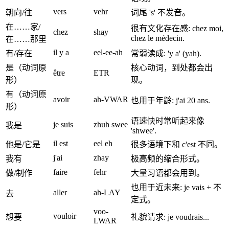
vers
vehr
朝向/往
词尾 's' 不发音。
在……家/
很有文化存在感: chez moi,
chez
shay
chez le médecin.
在……那里
il y a
eel-ee-ah
有/存在
常弱读成: 'y a' (yah).
是（动词原
核心动词，到处都会出
être
ETR
形）
现。
有（动词原
avoir
ah-VWAR
也用于年龄: j'ai 20 ans.
形）
语速快时常听起来像
je suis
zhuh swee
我是
'shwee'.
il est
eel eh
他是/它是
很多语境下和 c'est 不同。
j'ai
zhay
我有
极高频的缩合形式。
faire
fehr
做/制作
大量习语都会用到。
也用于近未来: je vais + 不
aller
ah-LAY
去
定式。
voo-
vouloir
想要
礼貌请求: je voudrais...
LWAR