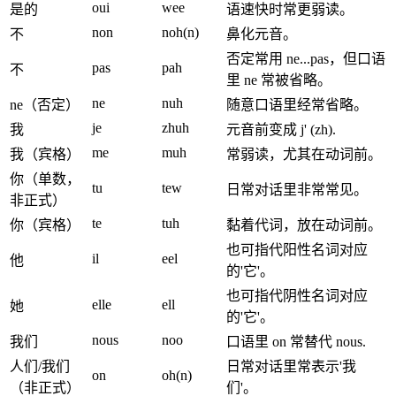
oui
wee
是的
语速快时常更弱读。
non
noh(n)
不
鼻化元音。
否定常用 ne...pas，但口语
pas
pah
不
里 ne 常被省略。
ne
nuh
ne（否定）
随意口语里经常省略。
je
zhuh
我
元音前变成 j' (zh).
me
muh
我（宾格）
常弱读，尤其在动词前。
你（单数，
tu
tew
日常对话里非常常见。
非正式）
te
tuh
你（宾格）
黏着代词，放在动词前。
也可指代阳性名词对应
il
eel
他
的'它'。
也可指代阴性名词对应
elle
ell
她
的'它'。
nous
noo
我们
口语里 on 常替代 nous.
人们/我们
日常对话里常表示'我
on
oh(n)
（非正式）
们'。