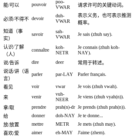
poo-
pouvoir
能/可以
请求许可的关键动词。
VWAR
表示义务，也可表示推测
duh-
devoir
必须/不得不
VWAR
概率。
知道（事
sah-
savoir
Je sais (zhuh say).
VWAR
实）
认识/了解
koh-
Je connais (zhuh koh-
connaître
NETR
NAY).
（人）
dire
deer
说/告诉
常用于转述。
说话/讲（语
parler
par-LAY
Parler français.
言）
voir
vwar
Je vois (zhuh vwah).
看见
vuh-
venir
Je viens (zhuh vyah(n)).
来
NEER
prendre
prah(n)-dr
Je prends (zhuh prah(n)).
拿/取
donner
doh-NAY
Je te donne...
给
mettre
METR
Je mets (zhuh may).
放/放置
aimer
eh-MAY
J'aime (zhem).
喜欢/爱