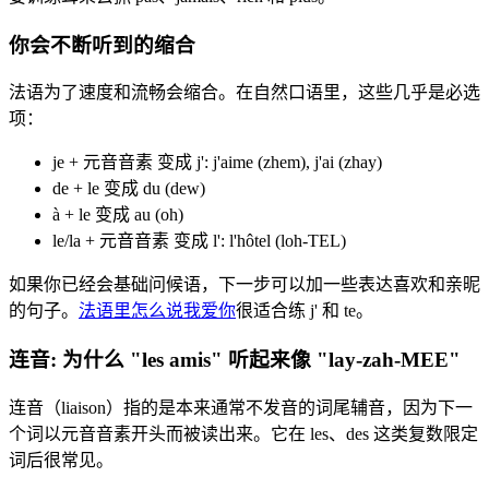
你会不断听到的缩合
法语为了速度和流畅会缩合。在自然口语里，这些几乎是必选
项：
je + 元音音素 变成 j': j'aime (zhem), j'ai (zhay)
de + le 变成 du (dew)
à + le 变成 au (oh)
le/la + 元音音素 变成 l': l'hôtel (loh-TEL)
如果你已经会基础问候语，下一步可以加一些表达喜欢和亲昵
的句子。
法语里怎么说我爱你
很适合练 j' 和 te。
连音: 为什么 "les amis" 听起来像 "lay-zah-MEE"
连音（liaison）指的是本来通常不发音的词尾辅音，因为下一
个词以元音音素开头而被读出来。它在 les、des 这类复数限定
词后很常见。