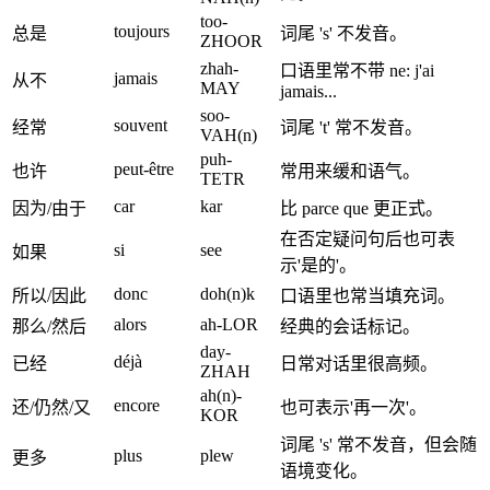
too-
toujours
总是
词尾 's' 不发音。
ZHOOR
zhah-
口语里常不带 ne: j'ai
jamais
从不
MAY
jamais...
soo-
souvent
经常
词尾 't' 常不发音。
VAH(n)
puh-
peut-être
也许
常用来缓和语气。
TETR
car
kar
因为/由于
比 parce que 更正式。
在否定疑问句后也可表
si
see
如果
示'是的'。
donc
doh(n)k
所以/因此
口语里也常当填充词。
alors
ah-LOR
那么/然后
经典的会话标记。
day-
déjà
已经
日常对话里很高频。
ZHAH
ah(n)-
encore
还/仍然/又
也可表示'再一次'。
KOR
词尾 's' 常不发音，但会随
plus
plew
更多
语境变化。