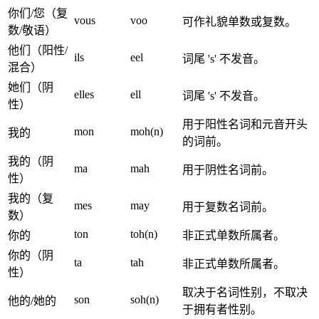
你们/您（复
vous
voo
可作礼貌单数或复数。
数/敬语）
他们（阳性/
ils
eel
词尾 's' 不发音。
混合）
她们（阴
elles
ell
词尾 's' 不发音。
性）
用于阳性名词和元音开头
mon
moh(n)
我的
的词前。
我的（阴
ma
mah
用于阴性名词前。
性）
我的（复
mes
may
用于复数名词前。
数）
ton
toh(n)
你的
非正式单数所属者。
你的（阴
ta
tah
非正式单数所属者。
性）
取决于名词性别，不取决
son
soh(n)
他的/她的
于拥有者性别。