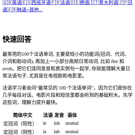
🇬🇧
英语
🇪🇸
西班牙语
🇫🇷
法语
🇩🇪
德语
🇮🇹
意大利语
🇯🇵
日
语
🇰🇷
韩语
+
其他...
快速回答
最常用的100个法语单词, 主要是短小的功能词(冠词、代词、
介词和助动词), 再加上一小部分高频日常动词, 比如 être 和
avoir。把它们连同发音和真实例句一起学, 你就能理解大量日
常法语句子, 尤其是在电视剧和电影里。
法语学习者会问“最常见的 100 个法语单词”，因为它们是你在
几乎每段对话、电影片段和短信里都会听到的基础积木。先学
这些词，理解力提升最快。
简体中文
法语
发音
语体
le
luh
neutral
定冠词（阳性）
la
lah
neutral
定冠词（阴性）