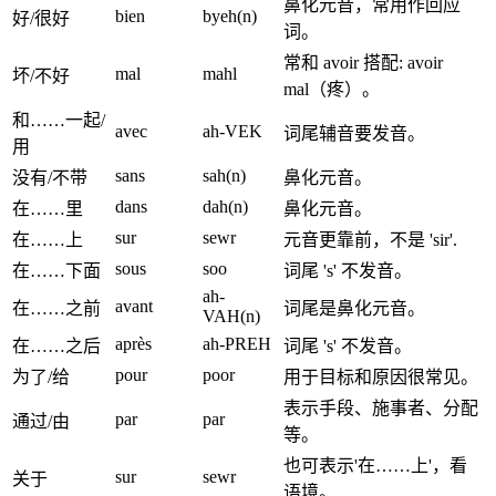
鼻化元音，常用作回应
bien
byeh(n)
好/很好
词。
常和 avoir 搭配: avoir
mal
mahl
坏/不好
mal（疼）。
和……一起/
avec
ah-VEK
词尾辅音要发音。
用
sans
sah(n)
没有/不带
鼻化元音。
dans
dah(n)
在……里
鼻化元音。
sur
sewr
在……上
元音更靠前，不是 'sir'.
sous
soo
在……下面
词尾 's' 不发音。
ah-
avant
在……之前
词尾是鼻化元音。
VAH(n)
après
ah-PREH
在……之后
词尾 's' 不发音。
pour
poor
为了/给
用于目标和原因很常见。
表示手段、施事者、分配
par
par
通过/由
等。
也可表示'在……上'，看
sur
sewr
关于
语境。