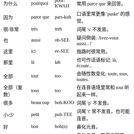
poor-
pourquoi
为什么
常用 parce que 来回答。
KWAH
口语里常更像 'paske' 的感
parce que
pars-kuh
因为
觉。
très
treh
很/非常
词尾 's' 不发音。
疑问倒装: Avez-vous
aussi
oh-SEE
也
aussi...?
ici
ee-SEE
这里
指路时很常用。
也可作话语标记: là,
là
lah
那里
écoute...
会随性数变化: toute, tous,
tout
too
全部
toutes.
全部（复
在连音语境里常和 tout 听
tous
too
数）
起来一样。
beaucoup
boh-KOO
很多
词尾 'p' 不发音。
词尾 't' 常不发音，也可能
petit
puh-TEE
小/少
连音。
bon
boh(n)
好
鼻化元音。