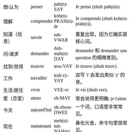
pah(n)-
penser
Je pense (zhuh pah(n)s).
想/认为
SAY
koh(n)-
Je comprends (zhuh koh(n)-
comprendre
PRAH(n)-
理解
prah(n)).
dr
知道（信
重复出现，因为它确实是
sah-
savoir
VWAR
息）
核心词。
duh-
demander 和 demander une
demander
mah(n)-
问/请求
question 的细微差别。
DAY
trouver
troo-VAY
Je trouve (zhuh troov).
找到/觉得
双写 'l' 会发出类似 'y' 的
trah-vy-
travailler
工作
YAY
音。
vivre
VEE-vr
Je vis (zhuh vee).
生活/居住
aimer
eh-MAY
爱（恋爱）
常会说得更明确: je t'aime.
一个词，口语里非常常
oh-zhoor-
aujourd'hui
今天
DWEE
见。
meh(n)-
鼻化元音，命令句里很常
maintenant
tuh-
现在
见。
NAH(n)