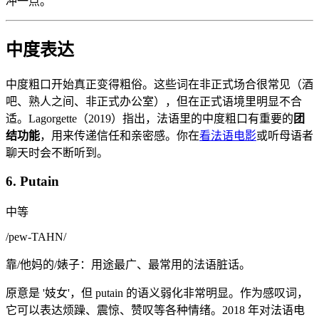
冲一点。
中度表达
中度粗口开始真正变得粗俗。这些词在非正式场合很常见（酒
吧、熟人之间、非正式办公室），但在正式语境里明显不合
适。Lagorgette（2019）指出，法语里的中度粗口有重要的
团
结功能
，用来传递信任和亲密感。你在
看法语电影
或听母语者
聊天时会不断听到。
6. Putain
中等
/
pew-TAHN
/
靠/他妈的/婊子：用途最广、最常用的法语脏话。
原意是 '妓女'，但 putain 的语义弱化非常明显。作为感叹词，
它可以表达烦躁、震惊、赞叹等各种情绪。2018 年对法语电