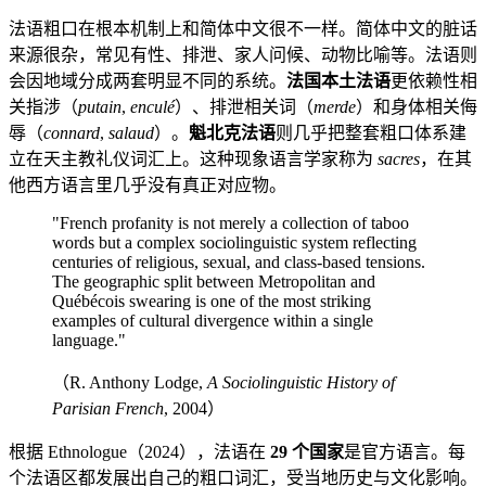
法语粗口在根本机制上和简体中文很不一样。简体中文的脏话
来源很杂，常见有性、排泄、家人问候、动物比喻等。法语则
会因地域分成两套明显不同的系统。
法国本土法语
更依赖性相
关指涉（
putain
,
enculé
）、排泄相关词（
merde
）和身体相关侮
辱（
connard
,
salaud
）。
魁北克法语
则几乎把整套粗口体系建
立在天主教礼仪词汇上。这种现象语言学家称为
sacres
，在其
他西方语言里几乎没有真正对应物。
"French profanity is not merely a collection of taboo
words but a complex sociolinguistic system reflecting
centuries of religious, sexual, and class-based tensions.
The geographic split between Metropolitan and
Québécois swearing is one of the most striking
examples of cultural divergence within a single
language."
（R. Anthony Lodge,
A Sociolinguistic History of
Parisian French
, 2004）
根据 Ethnologue（2024），法语在
29 个国家
是官方语言。每
个法语区都发展出自己的粗口词汇，受当地历史与文化影响。