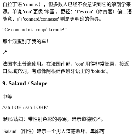
自拉丁语 'cunnus'），但多数人已经不会意识到它的解剖学来
源。单说 'con' 更像 '笨蛋'，更轻：'T'es con'（你真蠢）偏口语
随意，而 'connard/connasse' 则是更明确的侮辱。
“
Ce connard m'a coupé la route!
”
那个混蛋别了我的车！
📍
法国本土普遍使用。在法国南部，'con' 用得非常随意，接近
口头填充词，有点像阿根廷西班牙语里的 'boludo'。
9. Salaud / Salope
中等
/
sah-LOH / sah-LOHP
/
混账/荡妇：带性别色彩的辱骂，暗示道德败坏。
'Salaud'（阳性）暗示一个男人道德败坏、卑鄙可