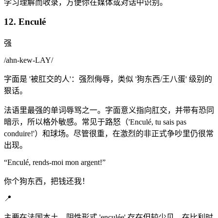
学习理解而收录，方便你在媒体或对话中识别。
12. Enculé
强
/
ahn-kew-LAY
/
字面是 '被肛交的人'：强烈侮辱，类似 '狗东西/王八蛋' 级别的
狠话。
法语里最强的单词辱骂之一。字面意义指向肛交，并带有恐同
暗示，所以格外敏感。常见于路怒（'Enculé, tu sais pas
conduire!'）和球场。尽管很重，在激烈的非正式争吵里仍很常
出现。
“
Enculé, rends-moi mon argent!
”
你个狗东西，把钱还我！
📍
主要在法国本土。阴性形式 'enculée' 存在但较少见。在比利时