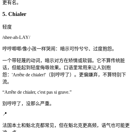
更有名。
5. Chialer
轻度
/
shee-ah-LAY
/
哼哼唧唧/像小孩一样哭闹：暗示可怜兮兮、过度抱怨。
一个带轻蔑的动词，暗示对方在矫情或软弱。它不算传统脏
话，但能起到轻度侮辱效果。口语里常用来让人别抱
怨：'Arrête de chialer!'（别哼哼了）。更偏嫌弃，不算特别下
流。
“
Arrête de chialer, c'est pas si grave.
”
别哼哼了，没那么严重。
📍
法国本土和魁北克都常见，但在魁北克更高频，语气也可能更