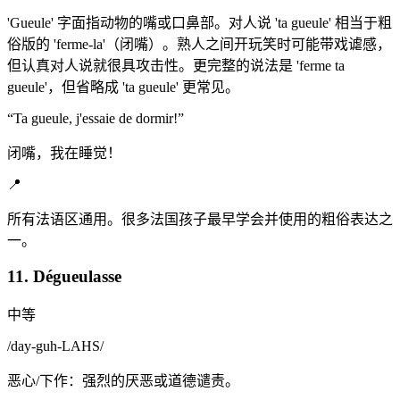
'Gueule' 字面指动物的嘴或口鼻部。对人说 'ta gueule' 相当于粗
俗版的 'ferme-la'（闭嘴）。熟人之间开玩笑时可能带戏谑感，
但认真对人说就很具攻击性。更完整的说法是 'ferme ta
gueule'，但省略成 'ta gueule' 更常见。
“
Ta gueule, j'essaie de dormir!
”
闭嘴，我在睡觉！
📍
所有法语区通用。很多法国孩子最早学会并使用的粗俗表达之
一。
11. Dégueulasse
中等
/
day-guh-LAHS
/
恶心/下作：强烈的厌恶或道德谴责。