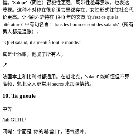
憎。'Salope'（阴性）冒犯性更强，既带性羞辱意味，也表达
蔑视。这种不对称在很多语言里都存在，女性形式往往社会代
价更高。让-保罗·萨特在 1948 年的文章 'Qu'est-ce que la
littérature?' 中有句名言：'tous les hommes sont des salauds'（所有
男人都是混账）。
“
Quel salaud, il a menti à tout le monde.
”
真是个混账，他骗了所有人。
📍
法国本土和比利时都通用。在魁北克，'salaud' 能听懂但不算
高频，魁北克人更常用 sacres 来加强情绪。
10. Ta gueule
中等
/
tah GUHL
/
闭嘴：字面是 '你的嘴/兽口'，语气很冲。