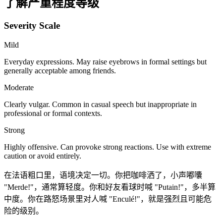
了解严重程度等级
Severity Scale
Mild
Everyday expressions. May raise eyebrows in formal settings but
generally acceptable among friends.
Moderate
Clearly vulgar. Common in casual speech but inappropriate in
professional or formal contexts.
Strong
Highly offensive. Can provoke strong reactions. Use with extreme
caution or avoid entirely.
在法语粗口里，语境决定一切。你把咖啡洒了，小声嘟囔
"Merde!"，通常算轻度。你和好友看球时喊 "Putain!"，多半算
中度。你在路怒场景里对人喊 "Enculé!"，就是强烈且可能危
险的级别。