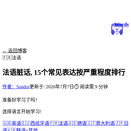
Wordy
← 返回博客
🇫🇷
法语
法语脏话, 15个常见表达按严重程度排行
作者：Sandor
更新于: 2026年7月7日
⏱
阅读需 9 分钟
准备好学习了吗?
选择语言开始学习!
🇬🇧
英语
🇪🇸
西班牙语
🇫🇷
法语
🇩🇪
德语
🇮🇹
意大利语
🇯🇵
日
语
🇰🇷
韩语
+
其他...