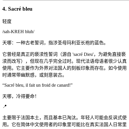
4. Sacré bleu
轻度
/
sah-KREH bluh
/
天哪：一种古老誓词，指涉圣母玛利亚长袍的蓝色。
它曾经是真正的亵渎性誓词（源自 'sacré Dieu'，为避免直接亵
渎而改写），但现在几乎完全过时。现代法语母语者很少认真
使用。它主要作为外界对法国人的刻板印象而存在。如今使用
时通常带幽默感，或刻意装古。
“
Sacré bleu, il fait un froid de canard!
”
天哪，冷得要命！
📍
主要限于法国本土，而且基本已淘汰。年轻人可能会反讽式使
用。它在简体中文使用者的印象里可能比在真实法国人日常里