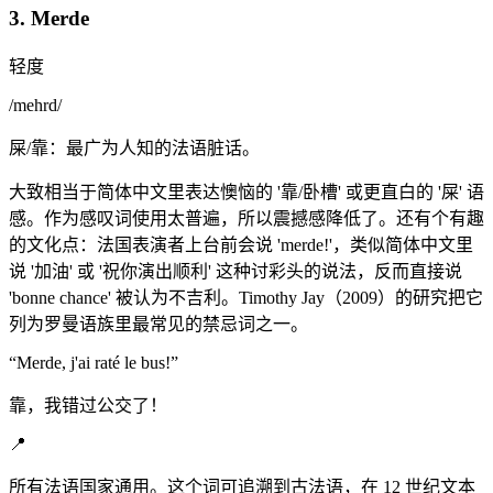
3. Merde
轻度
/
mehrd
/
屎/靠：最广为人知的法语脏话。
大致相当于简体中文里表达懊恼的 '靠/卧槽' 或更直白的 '屎' 语
感。作为感叹词使用太普遍，所以震撼感降低了。还有个有趣
的文化点：法国表演者上台前会说 'merde!'，类似简体中文里
说 '加油' 或 '祝你演出顺利' 这种讨彩头的说法，反而直接说
'bonne chance' 被认为不吉利。Timothy Jay（2009）的研究把它
列为罗曼语族里最常见的禁忌词之一。
“
Merde, j'ai raté le bus!
”
靠，我错过公交了！
📍
所有法语国家通用。这个词可追溯到古法语，在 12 世纪文本