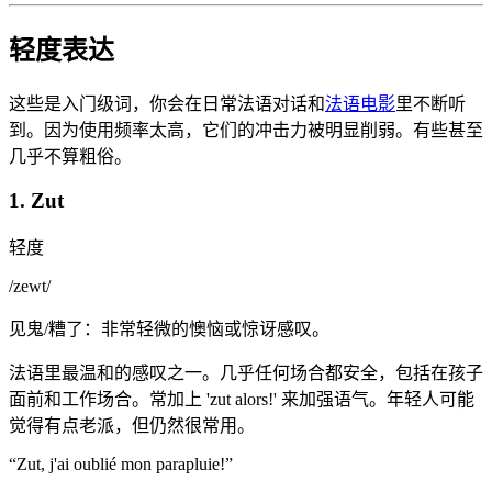
轻度表达
这些是入门级词，你会在日常法语对话和
法语电影
里不断听
到。因为使用频率太高，它们的冲击力被明显削弱。有些甚至
几乎不算粗俗。
1. Zut
轻度
/
zewt
/
见鬼/糟了：非常轻微的懊恼或惊讶感叹。
法语里最温和的感叹之一。几乎任何场合都安全，包括在孩子
面前和工作场合。常加上 'zut alors!' 来加强语气。年轻人可能
觉得有点老派，但仍然很常用。
“
Zut, j'ai oublié mon parapluie!
”