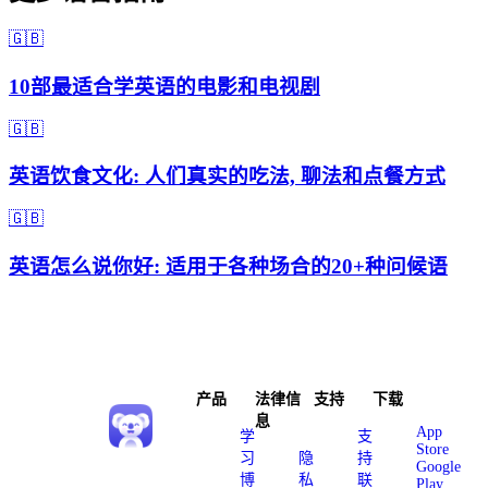
🇬🇧
10部最适合学英语的电影和电视剧
🇬🇧
英语饮食文化: 人们真实的吃法, 聊法和点餐方式
🇬🇧
英语怎么说你好: 适用于各种场合的20+种问候语
产品
法律信
支持
下载
息
App
学
支
Store
习
隐
持
Google
博
私
联
Play