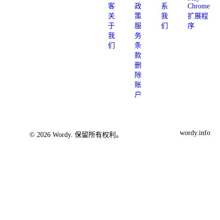
客
政
系
Chrome
关
策
我
扩展程
于
服
们
序
我
务
们
条
款
删
除
账
户
wordy.info
© 2026 Wordy. 保留所有权利。