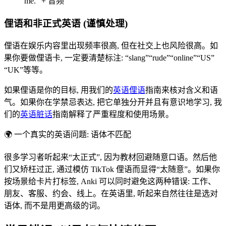
me.” + 音频
俚语和非正式英语 (谨慎处理)
俚语在娱乐内容里出现频率很高, 但在社交上也风险很高。如
果你要做俚语卡, 一定要清楚标注: “slang”“rude”“online”“US”
“UK”等等。
如果俚语是你的目标, 用我们的
英语俚语
指南来核对含义和语
气。如果你在学禁忌表达, 把它单独分开并且有意识地学习, 我
们的
英语脏话
指南解释了严重程度和使用场景。
🌍
一个真实的英语问题: 语体不匹配
很多学习者听起来“太正式”, 因为教材回避随意口语。然后他
们又矫枉过正, 通过模仿 TikTok 俚语而显得“太随意”。如果你
按场景给卡片打标签, Anki 可以同时避免这两种错误: 工作、
朋友、客服、约会、线上。在英语里, 听起来自然往往是选对
语体, 而不是用更高级的词。