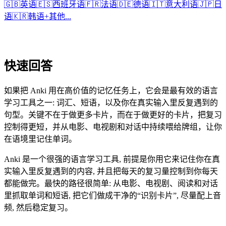
🇬🇧
英语
🇪🇸
西班牙语
🇫🇷
法语
🇩🇪
德语
🇮🇹
意大利语
🇯🇵
日
语
🇰🇷
韩语
+
其他...
快速回答
如果把 Anki 用在高价值的记忆任务上，它会是最有效的语言
学习工具之一: 词汇、短语，以及你在真实输入里反复遇到的
句型。关键不在于做更多卡片，而在于做更好的卡片，把复习
控制得更短，并从电影、电视剧和对话中持续喂给牌组，让你
在语境里记住单词。
Anki 是一个很强的语言学习工具, 前提是你用它来记住你在真
实输入里反复遇到的内容, 并且把每天的复习量控制到你每天
都能做完。最快的路径很简单: 从电影、电视剧、阅读和对话
里抓取单词和短语, 把它们做成干净的“识别卡片”, 尽量配上音
频, 然后稳定复习。