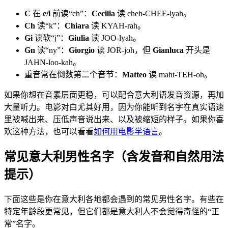
C
在
e/i
前读“ch”：
Cecilia
读 cheh-CHEE-lyah。
Ch
读“k”：
Chiara
读 KYAH-rah。
Gi
读软“j”：
Giulia
读 JOO-lyah。
Gn
读“ny”：
Giorgio
读 JOR-joh，但
Gianluca
开头是
JAHN-loo-kah。
重音常在倒数第二个音节：
Matteo
读 maht-TEH-oh。
如果你想在音素层面更稳，可以配合意大利语发音资源，再加
大量听力。电影对白尤其好用，因为你能听到名字在真实语速
里被喊出来、压低声音说出来、以及被缩短的样子。如果你喜
欢这种方法，也可以看看
如何用电影学语言
。
常见意大利男性名字（含发音和自然用法
提示）
下面这些是你在意大利各地都会遇到的常见男性名字。有些在
特定年龄段更常见，但它们都是意大利人不会觉得奇怪的“正
常”名字。