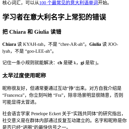
核心词汇，可以从
100 个最常见的意大利语单词
开始。
学习者在意大利名字上常犯的错误
把 Chiara 和 Giulia 读错
Chiara
读 KYAH-rah，不是 “chee-AR-ah”。
Giulia
读 JOO-
lyah，不是 “goo-LEE-ah”。
记住一条小规则就能解决：
ch
是硬 k，
gi
是软 j。
太早过度使用昵称
昵称很友好，但通常要通过互动“挣”出来。对方自我介绍是
“Francesca”，你立刻叫她 “Fra”，除非场景明显很随意，否则
可能显得太冒进。
社会语言学家 Penelope Eckert 关于“实践共同体”的研究指出，
社交意义是在群体内部通过反复互动建立的。名字和昵称是你
是否已经“进圈”的最快信号之一。