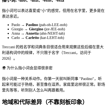
指小词: -ino、-ina、-etto、-etta
指小词可以表达喜爱或“小”的感觉，但用在名字里，更多是在
表达亲近。
Paolo →
Paolino
(pah-oh-LEE-noh)
Giorgio →
Giorgino
(jor-JEE-noh)
Anna →
Annetta
(ahn-NEHT-tah)
Carlo →
Carletto
(kar-LEHT-toh)
Treccani 的姓名学和词典条目很适合用来观察这些后缀在意大
利语构词中的规律，不只限于名字（Treccani，访问于
2026）。
🌍
为什么指小词会显得很亲密
指小词是一种关系动作。你第一天就叫新同事 "Paolino"，听
起来可能过于熟络，甚至像在逗弄。家庭里这样很正常。职场
里先等等，听到别人怎么叫再跟着用。
地域和代际差异（不靠刻板印象）