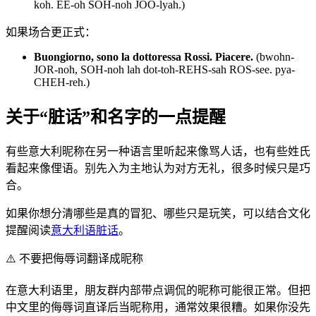
koh. EE-oh SOH-noh JOO-lyah.)
如果场合更正式：
Buongiorno, sono la dottoressa Rossi. Piacere.
(bwohn-
JOR-noh, SOH-noh lah dot-toh-REHS-sah ROS-see. pya-
CHEH-reh.)
关于“脏话”和名字的一点提醒
有些意大利昵称在另一种语言里听起来像骂人话，也有些姓氏
看起来像俚语。别先入为主地认为对方无礼，很多时候只是巧
合。
如果你想分清哪些是真的冒犯、哪些只是玩笑，可以结合文化
提醒阅读
意大利语脏话
。
⚠️
不要把侮辱词翻译成昵称
在意大利语里，朋友群内部带点调侃的昵称可能很正常。但把
中文里的侮辱词直译后当昵称用，通常效果很糟。如果你没先