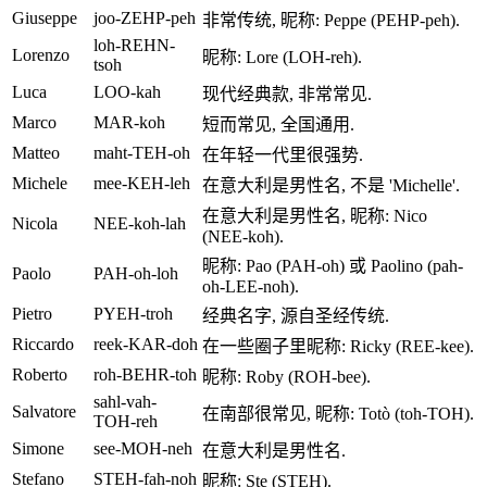
Giuseppe
joo-ZEHP-peh
非常传统, 昵称: Peppe (PEHP-peh).
loh-REHN-
Lorenzo
昵称: Lore (LOH-reh).
tsoh
Luca
LOO-kah
现代经典款, 非常常见.
Marco
MAR-koh
短而常见, 全国通用.
Matteo
maht-TEH-oh
在年轻一代里很强势.
Michele
mee-KEH-leh
在意大利是男性名, 不是 'Michelle'.
在意大利是男性名, 昵称: Nico
Nicola
NEE-koh-lah
(NEE-koh).
昵称: Pao (PAH-oh) 或 Paolino (pah-
Paolo
PAH-oh-loh
oh-LEE-noh).
Pietro
PYEH-troh
经典名字, 源自圣经传统.
Riccardo
reek-KAR-doh
在一些圈子里昵称: Ricky (REE-kee).
Roberto
roh-BEHR-toh
昵称: Roby (ROH-bee).
sahl-vah-
Salvatore
在南部很常见, 昵称: Totò (toh-TOH).
TOH-reh
Simone
see-MOH-neh
在意大利是男性名.
Stefano
STEH-fah-noh
昵称: Ste (STEH).