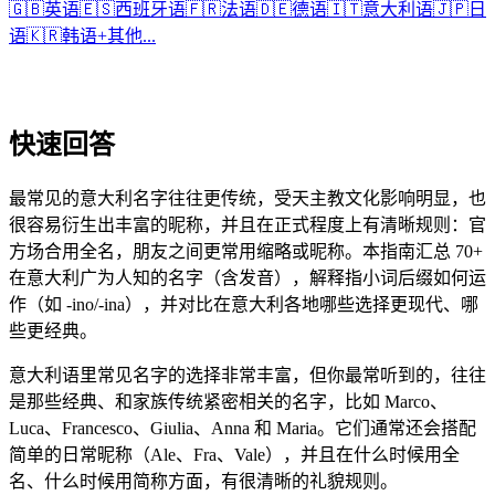
🇬🇧
英语
🇪🇸
西班牙语
🇫🇷
法语
🇩🇪
德语
🇮🇹
意大利语
🇯🇵
日
语
🇰🇷
韩语
+
其他...
快速回答
最常见的意大利名字往往更传统，受天主教文化影响明显，也
很容易衍生出丰富的昵称，并且在正式程度上有清晰规则：官
方场合用全名，朋友之间更常用缩略或昵称。本指南汇总 70+
在意大利广为人知的名字（含发音），解释指小词后缀如何运
作（如 -ino/-ina），并对比在意大利各地哪些选择更现代、哪
些更经典。
意大利语里常见名字的选择非常丰富，但你最常听到的，往往
是那些经典、和家族传统紧密相关的名字，比如 Marco、
Luca、Francesco、Giulia、Anna 和 Maria。它们通常还会搭配
简单的日常昵称（Ale、Fra、Vale），并且在什么时候用全
名、什么时候用简称方面，有很清晰的礼貌规则。