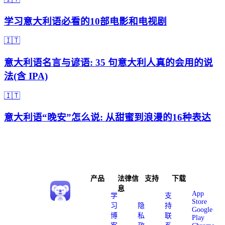
学习意大利语必看的10部电影和电视剧
🇮🇹
意大利语名言与谚语: 35 句意大利人真的会用的说
法(含 IPA)
🇮🇹
意大利语“晚安”怎么说: 从甜蜜到浪漫的16种表达
产品
法律信
支持
下载
息
App
学
支
Store
习
隐
持
Google
博
私
联
Play