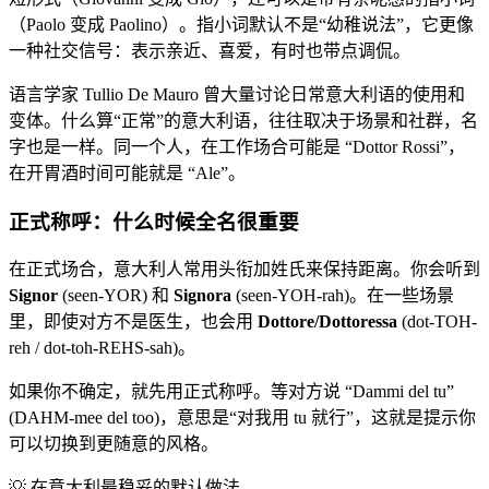
（Paolo 变成 Paolino）。指小词默认不是“幼稚说法”，它更像
一种社交信号：表示亲近、喜爱，有时也带点调侃。
语言学家 Tullio De Mauro 曾大量讨论日常意大利语的使用和
变体。什么算“正常”的意大利语，往往取决于场景和社群，名
字也是一样。同一个人，在工作场合可能是 “Dottor Rossi”，
在开胃酒时间可能就是 “Ale”。
正式称呼：什么时候全名很重要
在正式场合，意大利人常用头衔加姓氏来保持距离。你会听到
Signor
(seen-YOR) 和
Signora
(seen-YOH-rah)。在一些场景
里，即使对方不是医生，也会用
Dottore/Dottoressa
(dot-TOH-
reh / dot-toh-REHS-sah)。
如果你不确定，就先用正式称呼。等对方说 “Dammi del tu”
(DAHM-mee del too)，意思是“对我用 tu 就行”，这就是提示你
可以切换到更随意的风格。
💡
在意大利最稳妥的默认做法