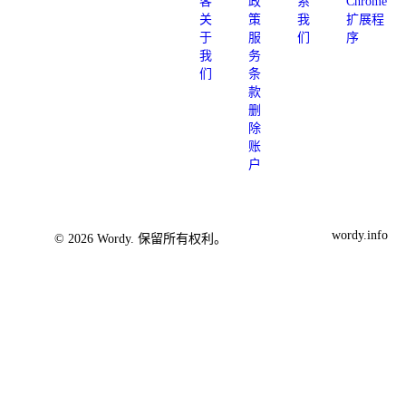
客
政
系
Chrome
关
策
我
扩展程
于
服
们
序
我
务
们
条
款
删
除
账
户
wordy.info
© 2026 Wordy. 保留所有权利。