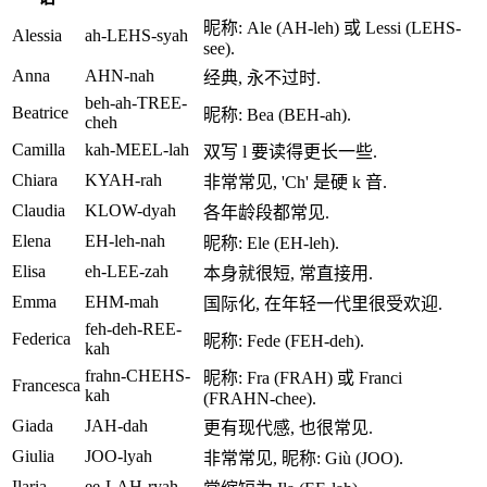
昵称: Ale (AH-leh) 或 Lessi (LEHS-
Alessia
ah-LEHS-syah
see).
Anna
AHN-nah
经典, 永不过时.
beh-ah-TREE-
Beatrice
昵称: Bea (BEH-ah).
cheh
Camilla
kah-MEEL-lah
双写 l 要读得更长一些.
Chiara
KYAH-rah
非常常见, 'Ch' 是硬 k 音.
Claudia
KLOW-dyah
各年龄段都常见.
Elena
EH-leh-nah
昵称: Ele (EH-leh).
Elisa
eh-LEE-zah
本身就很短, 常直接用.
Emma
EHM-mah
国际化, 在年轻一代里很受欢迎.
feh-deh-REE-
Federica
昵称: Fede (FEH-deh).
kah
frahn-CHEHS-
昵称: Fra (FRAH) 或 Franci
Francesca
kah
(FRAHN-chee).
Giada
JAH-dah
更有现代感, 也很常见.
Giulia
JOO-lyah
非常常见, 昵称: Giù (JOO).
Ilaria
ee-LAH-ryah