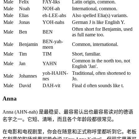
Male
Felix
FAY-liks
Latin origin, common.
Male
Noah
NOH-ah
International, common.
Male
Elias
eh-LEE-ahs
Also spelled Elia(s) variants.
Male
Jonas
YOH-nahs
German J is like English Y.
Often short for Benjamin, used
Male
Ben
BEN
as full name too.
BEN-yah-
Male
Benjamin
Common, international.
meen
Male
Tim
TIM
Short, familiar.
Common in the north too, not
Male
Jan
YAHN
English 'Jan'.
yoh-HAHN-
Traditional, often shortened to
Male
Johannes
nes
Jo.
Male
David
DAH-vit
Final d often sounds like t.
Anna
Anna (AHN-nah) 是最稳妥、最容易认出也最容易读对的德语
名字之一。它短、清晰，而且各个年龄段都很常见。
在电影和电视剧里，你会在随意和正式称呼里都听到它。老板