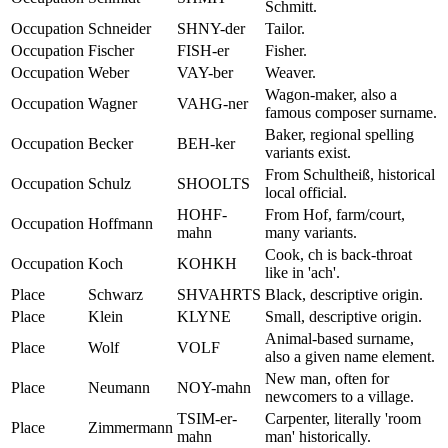
Schmitt.
Occupation
Schneider
SHNY-der
Tailor.
Occupation
Fischer
FISH-er
Fisher.
Occupation
Weber
VAY-ber
Weaver.
Wagon-maker, also a
Occupation
Wagner
VAHG-ner
famous composer surname.
Baker, regional spelling
Occupation
Becker
BEH-ker
variants exist.
From Schultheiß, historical
Occupation
Schulz
SHOOLTS
local official.
HOHF-
From Hof, farm/court,
Occupation
Hoffmann
mahn
many variants.
Cook, ch is back-throat
Occupation
Koch
KOHKH
like in 'ach'.
Place
Schwarz
SHVAHRTS
Black, descriptive origin.
Place
Klein
KLYNE
Small, descriptive origin.
Animal-based surname,
Place
Wolf
VOLF
also a given name element.
New man, often for
Place
Neumann
NOY-mahn
newcomers to a village.
TSIM-er-
Carpenter, literally 'room
Place
Zimmermann
mahn
man' historically.