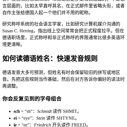
言层面的，比如太早直呼其名，在正式邮件里省略头衔，或者
自作主张给德国人起一个他们并不用的昵称。
研究称呼系统的社会语言学家，比如研究计算机媒介沟通的
Susan C. Herring，指出线上空间常常会把正式程度拉平。但在
德语职场里，正式称呼和非正式称呼的界限通常比很多英语环
境更清晰。
如何读德语姓名：快速发音规则
德语发音大多可预测，但姓名有时会保留较旧的拼写或地区
音。先把这些规则当作基础，然后在对方告诉你偏好的读法时
再调整。
你会反复见到的字母组合
sch
= “sh”：
Schmidt
读作 SHMIT。
ei
= “eye”：
Stein
读作 SHTYNE。
ie
= “ee”：
Friedrich
开头读作 FREED。