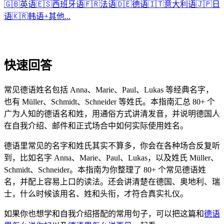
🇬🇧
英语
🇪🇸
西班牙语
🇫🇷
法语
🇩🇪
德语
🇮🇹
意大利语
🇯🇵
日
语
🇰🇷
韩语
+
其他...
快速回答
常见德语姓名包括 Anna、Marie、Paul、Lukas 等经典名字，
也有 Müller、Schmidt、Schneider 等姓氏。本指南汇总 80+ 个
广为人知的德语名和姓，用通俗方式讲清发音，并说明德国人
在自我介绍、邮件和正式场合中如何实际使用姓名。
德语里常见的名字和姓氏其实不算多，你会在各种场合反复听
到，比如名字 Anna、Marie、Paul、Lukas，以及姓氏 Müller、
Schmidt、Schneider。本指南为你整理了 80+ 个常见德语姓
名，并配上容易上口的读法。还会讲清楚在德国、奥地利、瑞
士，什么时候该用名、姓和头衔，才符合真实礼仪。
如果你也想学和自我介绍搭配的常用句子，可以把这篇和
德语