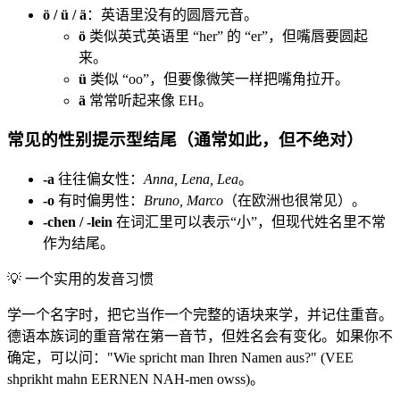
ö / ü / ä
：英语里没有的圆唇元音。
ö
类似英式英语里 “her” 的 “er”，但嘴唇要圆起
来。
ü
类似 “oo”，但要像微笑一样把嘴角拉开。
ä
常常听起来像 EH。
常见的性别提示型结尾（通常如此，但不绝对）
-a
往往偏女性：
Anna, Lena, Lea
。
-o
有时偏男性：
Bruno, Marco
（在欧洲也很常见）。
-chen / -lein
在词汇里可以表示“小”，但现代姓名里不常
作为结尾。
💡
一个实用的发音习惯
学一个名字时，把它当作一个完整的语块来学，并记住重音。
德语本族词的重音常在第一音节，但姓名会有变化。如果你不
确定，可以问："Wie spricht man Ihren Namen aus?" (VEE
shprikht mahn EERNEN NAH-men owss)。