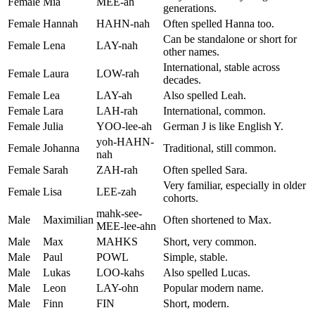
Female
Mia
MEE-ah
generations.
Female
Hannah
HAHN-nah
Often spelled Hanna too.
Can be standalone or short for
Female
Lena
LAY-nah
other names.
International, stable across
Female
Laura
LOW-rah
decades.
Female
Lea
LAY-ah
Also spelled Leah.
Female
Lara
LAH-rah
International, common.
Female
Julia
YOO-lee-ah
German J is like English Y.
yoh-HAHN-
Female
Johanna
Traditional, still common.
nah
Female
Sarah
ZAH-rah
Often spelled Sara.
Very familiar, especially in older
Female
Lisa
LEE-zah
cohorts.
mahk-see-
Male
Maximilian
Often shortened to Max.
MEE-lee-ahn
Male
Max
MAHKS
Short, very common.
Male
Paul
POWL
Simple, stable.
Male
Lukas
LOO-kahs
Also spelled Lucas.
Male
Leon
LAY-ohn
Popular modern name.
Male
Finn
FIN
Short, modern.