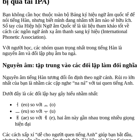
bị quá tải IPA)
Bạn không cần học thuộc toàn bộ Bảng ký hiệu ngữ âm quốc tế để
nói tiếng Hàn, nhưng biết mình đang nhắm tới âm nào sẽ hữu ích.
Sổ tay của Hiệp hội Ngữ âm Quốc tế là tài liệu tham khảo tốt về
cách các ngôn ngữ ánh xạ âm thanh sang ký hiệu (International
Phonetic Association).
Với người học, các nhóm quan trọng nhất trong tiếng Hàn là
nguyên âm và đối lập phụ âm ba ngả.
Nguyên âm: tập trung vào các đối lập làm đổi nghĩa
Nguyên âm tiếng Hàn tương đối ổn định theo ngữ cảnh. Rủi ro lớn
nhất của bạn là nhầm các cặp nghe “na ná” với tai quen tiếng Anh.
Dưới đây là các đối lập hay gây hiểu nhầm nhất:
ㅓ (eo) so với ㅗ (o)
ㅡ (eu) so với ㅜ (u)
ㅐ (ae) so với ㅔ (e), hai âm này gần nhau trong nhiều giọng
hiện đại
Các cách xấp xỉ “dễ cho người quen tiếng Anh” giúp bạn bắt đầu,