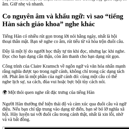
âm. Giữ nhẹ và nhanh.
Co nguyên âm và khẩu ngữ: vì sao “tiếng
Hàn sách giáo khoa” nghe khác
Tiếng Hàn có nhiều rút gọn trong lời nói hằng ngày, nhất là hội
thoại thân mật. Bạn sẽ nghe co âm, rút tiểu từ và hòa trộn đuôi câu.
Đây là một lý do người học thấy tự tin khi đọc, nhưng lạc khi nghe.
Đọc cho bạn dạng cẩn thận, còn âm thanh cho bạn dạng rút gọn.
Công trình của Claire Kramsch về ngôn ngữ và văn hóa nhấn mạnh
rằng nghĩa được tạo trong ngữ cảnh, không chỉ trong các dạng tách
rời. Phát âm là một phần của ngữ cảnh đó: cùng một câu có thể
nghe lịch sự, xa cách, đùa vui hoặc bực bội tùy cách nói.
🌍
Một thói quen nghe rất đặc trưng của tiếng Hàn
Người Hàn thường thể hiện thái độ và cảm xúc qua đuôi câu và ngữ
điệu. Nếu bạn chỉ tập trung vào dạng từ điển, bạn sẽ bỏ lỡ nghĩa xã
hội. Hãy luyện tai với đuôi câu trong cảnh thật, nhất là xin lỗi, nhờ
vả và bất đồng.