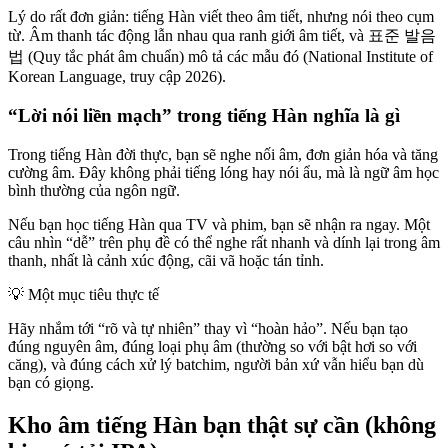
Lý do rất đơn giản: tiếng Hàn viết theo âm tiết, nhưng nói theo cụm
từ. Âm thanh tác động lẫn nhau qua ranh giới âm tiết, và 표준 발음
법 (Quy tắc phát âm chuẩn) mô tả các mẫu đó (National Institute of
Korean Language, truy cập 2026).
“Lời nói liền mạch” trong tiếng Hàn nghĩa là gì
Trong tiếng Hàn đời thực, bạn sẽ nghe nối âm, đơn giản hóa và tăng
cường âm. Đây không phải tiếng lóng hay nói ẩu, mà là ngữ âm học
bình thường của ngôn ngữ.
Nếu bạn học tiếng Hàn qua TV và phim, bạn sẽ nhận ra ngay. Một
câu nhìn “dễ” trên phụ đề có thể nghe rất nhanh và dính lại trong âm
thanh, nhất là cảnh xúc động, cãi vã hoặc tán tỉnh.
💡
Một mục tiêu thực tế
Hãy nhắm tới “rõ và tự nhiên” thay vì “hoàn hảo”. Nếu bạn tạo
đúng nguyên âm, đúng loại phụ âm (thường so với bật hơi so với
căng), và đúng cách xử lý batchim, người bản xứ vẫn hiểu bạn dù
bạn có giọng.
Kho âm tiếng Hàn bạn thật sự cần (không