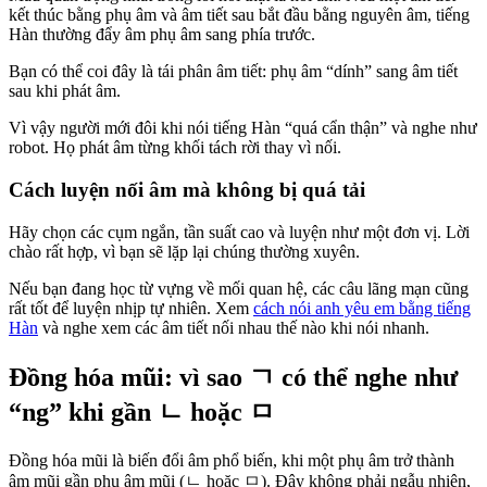
kết thúc bằng phụ âm và âm tiết sau bắt đầu bằng nguyên âm, tiếng
Hàn thường đẩy âm phụ âm sang phía trước.
Bạn có thể coi đây là tái phân âm tiết: phụ âm “dính” sang âm tiết
sau khi phát âm.
Vì vậy người mới đôi khi nói tiếng Hàn “quá cẩn thận” và nghe như
robot. Họ phát âm từng khối tách rời thay vì nối.
Cách luyện nối âm mà không bị quá tải
Hãy chọn các cụm ngắn, tần suất cao và luyện như một đơn vị. Lời
chào rất hợp, vì bạn sẽ lặp lại chúng thường xuyên.
Nếu bạn đang học từ vựng về mối quan hệ, các câu lãng mạn cũng
rất tốt để luyện nhịp tự nhiên. Xem
cách nói anh yêu em bằng tiếng
Hàn
và nghe xem các âm tiết nối nhau thế nào khi nói nhanh.
Đồng hóa mũi: vì sao ㄱ có thể nghe như
“ng” khi gần ㄴ hoặc ㅁ
Đồng hóa mũi là biến đổi âm phổ biến, khi một phụ âm trở thành
âm mũi gần phụ âm mũi (ㄴ hoặc ㅁ). Đây không phải ngẫu nhiên,