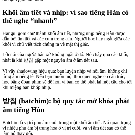
Khối âm tiết và nhịp: vì sao tiếng Hàn có
thể nghe “nhanh”
Hangul gom chữ thành khối âm tiết, nhưng nhịp tiếng Hàn được
dẫn bởi âm tiết và các cụm trong câu. Người học hay ngắt giữa các
khối vì chữ viết tách chúng ra về mặt thị giác.
Lời nói của người bản xứ không ngắt ở đó. Nó chảy qua các khối,
nhất là khi 받침 gặp một nguyên âm ở âm tiết sau.
Vì vậy shadowing hiệu quả: bạn luyện nhịp và nối âm, không chỉ
từng âm riêng lẻ. Nếu bạn muốn một thói quen nghe có cấu trúc,
học bằng đoạn phim sẽ dễ hơn vì bạn có thể phát lại một câu cho tới
khi miệng bạn khớp nhịp.
받침 (batchim): bộ quy tắc mở khóa phát
âm tiếng Hàn
Batchim là vị trí phụ âm cuối trong một khối âm tiết. Nó quan trọng
vì nhiều phụ âm bị trung hòa ở vị trí cuối, và vì âm tiết sau có thể
làm nó thay đổi.