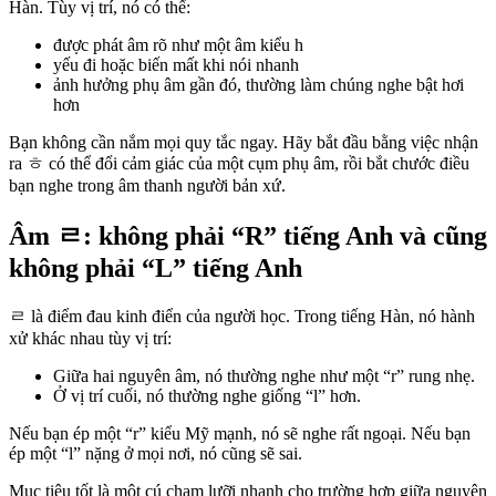
Hàn. Tùy vị trí, nó có thể:
được phát âm rõ như một âm kiểu h
yếu đi hoặc biến mất khi nói nhanh
ảnh hưởng phụ âm gần đó, thường làm chúng nghe bật hơi
hơn
Bạn không cần nắm mọi quy tắc ngay. Hãy bắt đầu bằng việc nhận
ra ㅎ có thể đổi cảm giác của một cụm phụ âm, rồi bắt chước điều
bạn nghe trong âm thanh người bản xứ.
Âm ㄹ: không phải “R” tiếng Anh và cũng
không phải “L” tiếng Anh
ㄹ là điểm đau kinh điển của người học. Trong tiếng Hàn, nó hành
xử khác nhau tùy vị trí:
Giữa hai nguyên âm, nó thường nghe như một “r” rung nhẹ.
Ở vị trí cuối, nó thường nghe giống “l” hơn.
Nếu bạn ép một “r” kiểu Mỹ mạnh, nó sẽ nghe rất ngoại. Nếu bạn
ép một “l” nặng ở mọi nơi, nó cũng sẽ sai.
Mục tiêu tốt là một cú chạm lưỡi nhanh cho trường hợp giữa nguyên