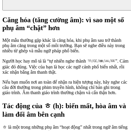
Căng hóa (tăng cường âm): vì sao một số
phụ âm “chặt” hơn
Một mẫu thường gặp khác là căng hóa, khi phụ âm sau trở thành
phụ âm căng trong một số môi trường. Bạn sẽ nghe điều này trong
nhiều từ ghép và mẫu ngữ pháp phổ biến.
Người học hay mô tả là “tự nhiên nghe thành ㄲ/ㄸ/ㅃ/ㅆ/ㅉ”. Cảm
giác đó đúng. Việc của bạn là học các ngữ cảnh phổ biến nhất, rồi
xác nhận bằng âm thanh thật.
Nếu bạn muốn nơi an toàn để nhận ra hiện tượng này, hãy nghe các
câu đời thường trong phim truyền hình, không chỉ bản ghi trong
giáo trình. Âm thanh giáo trình thường chậm và cẩn thận hơn.
Tác động của ㅎ (h): biến mất, hòa âm và
làm đổi âm bên cạnh
ㅎ là một trong những phụ âm “hoạt động” nhất trong ngữ âm tiếng