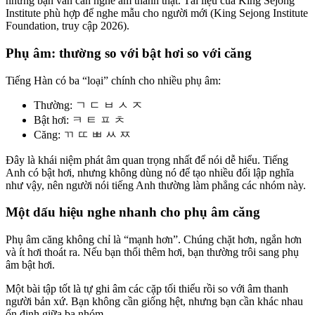
nhưng bạn vẫn cần nghe âm thanh thật. Tài liệu của King Sejong
Institute phù hợp để nghe mẫu cho người mới (King Sejong Institute
Foundation, truy cập 2026).
Phụ âm: thường so với bật hơi so với căng
Tiếng Hàn có ba “loại” chính cho nhiều phụ âm:
Thường: ㄱ ㄷ ㅂ ㅅ ㅈ
Bật hơi: ㅋ ㅌ ㅍ ㅊ
Căng: ㄲ ㄸ ㅃ ㅆ ㅉ
Đây là khái niệm phát âm quan trọng nhất để nói dễ hiểu. Tiếng
Anh có bật hơi, nhưng không dùng nó để tạo nhiều đối lập nghĩa
như vậy, nên người nói tiếng Anh thường làm phẳng các nhóm này.
Một dấu hiệu nghe nhanh cho phụ âm căng
Phụ âm căng không chỉ là “mạnh hơn”. Chúng chặt hơn, ngắn hơn
và ít hơi thoát ra. Nếu bạn thổi thêm hơi, bạn thường trôi sang phụ
âm bật hơi.
Một bài tập tốt là tự ghi âm các cặp tối thiểu rồi so với âm thanh
người bản xứ. Bạn không cần giống hệt, nhưng bạn cần khác nhau
ổn định giữa ba nhóm.