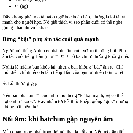
ㅇ (ng)
Đây không phải mô tả ngôn ngữ học hoàn hảo, nhưng là lối tắt rất
mạnh cho người học. Nó giải thích vì sao phần cuối có thể nghe
giống nhau dù viết khác.
Đừng “bật” phụ âm tắc cuối quá mạnh
Người nói tiếng Anh hay nhả phụ âm cuối với một luồng hơi. Phụ
âm tắc cuối tiếng Hàn (như ㄱ ㄷ ㅂ ở batchim) thường không nhả.
Nghĩa là miệng bạn khép lại, nhưng bạn không “bật” âm ra. Chỉ
một điều chỉnh này đã làm tiếng Hàn của bạn tự nhiên hơn rõ rệt.
⚠️
Lỗi thường gặp
Nếu bạn phát âm ㄱ cuối như một tiếng “k” bật mạnh, 국 có thể
nghe như “kook”. Hãy nhắm tới kết thúc khép: giống “guk” nhưng
không bật thêm hơi.
Nối âm: khi batchim gặp nguyên âm
Mẫu quan trọng nhất trong lời nói thật là nối âm. Nếu một âm tiết