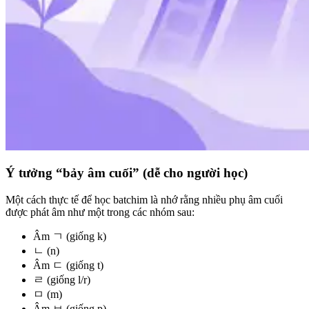
Ý tưởng “bảy âm cuối” (dễ cho người học)
Một cách thực tế để học batchim là nhớ rằng nhiều phụ âm cuối
được phát âm như một trong các nhóm sau:
Âm ㄱ (giống k)
ㄴ (n)
Âm ㄷ (giống t)
ㄹ (giống l/r)
ㅁ (m)
Âm ㅂ (giống p)