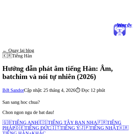
Wordy
← Quay lại blog
🇰🇷
Tiếng Hàn
Hướng dẫn phát âm tiếng Hàn: Âm,
batchim và nói tự nhiên (2026)
Bởi Sandor
Cập nhật: 25 tháng 4, 2026
⏱
Đọc 12 phút
San sang hoc chua?
Chon ngon ngu de bat dau!
🇬🇧
TIẾNG ANH
🇪🇸
TIẾNG TÂY BAN NHA
🇫🇷
TIẾNG
PHÁP
🇩🇪
TIẾNG ĐỨC
🇮🇹
TIẾNG Ý
🇯🇵
TIẾNG NHẬT
🇰🇷
TIẾNG HÀN
+
KHÁC...