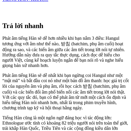
Trả lời nhanh
Phát âm tiếng Hàn sẽ dễ hơn nhiều khi bạn nắm 3 điều: Hangul
tương ứng với âm như thế nào, 받침 (batchim, phụ âm cuối) hoạt
động ra sao, và các biến âm giữa các âm tiết trong lời nói tự nhiên.
Hướng dẫn này đưa ra quy tắc thực dụng, cách đọc dễ hiểu cho
người Việt, cùng kế hoạch luyện ngắn để bạn nói rõ và nghe hiểu
giọng bản xứ nhanh hơn.
Phát âm tiếng Hàn sẽ dễ nhất khi bạn ngừng coi Hangul như một
“mật mã” và bắt đầu coi nó như một bản đồ âm thanh: học giá trị cốt
lõi của nguyên âm và phụ âm, rồi học cách 받침 (batchim, phụ âm
cuối) và các biến đổi âm phổ biến nối các âm tiết trong lời nói thật.
Với các quy tắc đó, bạn có thể phát âm từ mới một cách ổn định và
hiểu tiếng Hàn nói nhanh hơn, nhất là trong phim truyền hình,
chương trình tạp kỹ và hội thoại hằng ngày.
Tiếng Hàn cũng là một ngôn ngữ đáng học vì tác động lớn:
Ethnologue ước tính có khoảng 82 triệu người nói trên toàn thế giới,
trải khắp Hàn Quốc, Triều Tiên và các cộng đồng kiều dân lớn